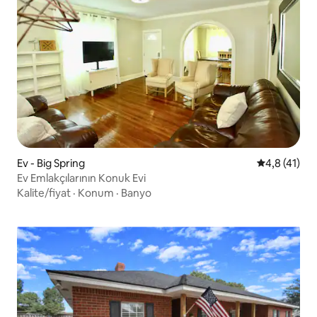
Ev - Big Spring
5 üzerinden
4,8 (41)
Ev Emlakçılarının Konuk Evi
Kalite/fiyat
·
Konum
·
Banyo