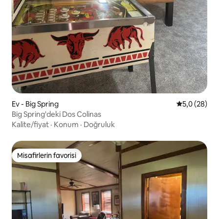
Ev - Big Spring
5 üzerinden 
5,0 (28)
Big Spring'deki Dos Colinas
Kalite/fiyat
·
Konum
·
Doğruluk
Misafirlerin favorisi
Misafirlerin favorisi