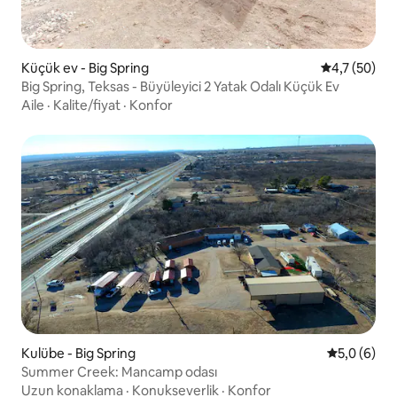
Küçük ev - Big Spring
5 üzerinden
4,7 (50)
Big Spring, Teksas - Büyüleyici 2 Yatak Odalı Küçük Ev
Aile
·
Kalite/fiyat
·
Konfor
Kulübe - Big Spring
5 üzerinde
5,0 (6)
Summer Creek: Mancamp odası
Uzun konaklama
·
Konukseverlik
·
Konfor