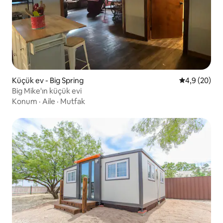
Küçük ev - Big Spring
5 üzerinden 
4,9 (20)
Big Mike'ın küçük evi
Konum
·
Aile
·
Mutfak