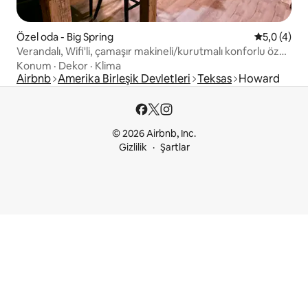
Özel oda - Big Spring
5 üzerinde
5,0 (4)
Verandalı, Wifi'li, çamaşır makineli/kurutmalı konforlu özel
süit
Konum
·
Dekor
·
Klima
Airbnb
Amerika Birleşik Devletleri
Teksas
Howard
© 2026 Airbnb, Inc.
Gizlilik
Şartlar