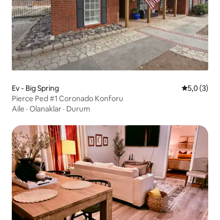
Ev - Big Spring
5 üzerinde
5,0 (3)
Pierce Ped #1 Coronado Konforu
Aile
·
Olanaklar
·
Durum