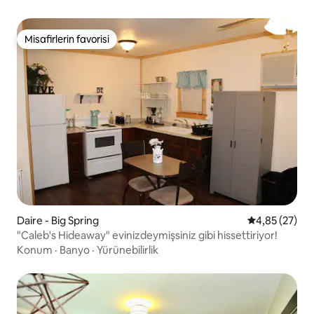
Misafirlerin favorisi
Misafirlerin favorisi
Daire - Big Spring
5 üzerinden o
4,85 (27)
"Caleb's Hideaway" evinizdeymişsiniz gibi hissettiriyor!
Konum
·
Banyo
·
Yürünebilirlik