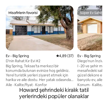
Misafirlerin favorisi
Süper Ev Sahibi
Misafirlerin favorisi
Süper Ev Sahibi
Ev - Big Spring
5 üzerinden ortalama 4,89 pua
4,89 (37)
Ev - Big Spring
D'nin Rahat Kır Evi #2
Diego'nun İnziva Ye
Büyüleyici 2 Yatak 
Big Spring, Teksas'ta merkezi bir
I -20 ve şehir mer
konumda bulunan evinize hoş geldiniz.
mesafedeki sakin b
Yerel turistik yerleri ziyaret etmek için
güzel dekore edilmi
harika ve aile dostu. Her yatak odasında
banyolu ev, aileler,
ve oturma odasında ROKU akıllı TV'lerle
seyahat edenler i
Aile
·
Kalite/fiyat
·
Konfor
Konum
·
Kalite/fiy
tüm evde kablosuz internet bağlantısının
Howard şehrindeki kiralık tatil
kaçamak noktasıdı
keyfini çıkarın. Size kolaylık sağlamak için
sahip tam donanıml
yerlerindeki popüler olanaklar
tam donanımlı bir mutfak sağlanmıştır.
boy yatak, KABL
Kapalı verandamızın altında dinlendirici
BAĞLANTISI ve öze
bir akşam planlayın! Uzun süreli
sahiptir. Ücretsiz a