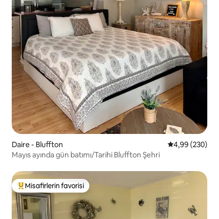
Daire - Bluffton
5 üzerinden or
4,99 (230)
Mayıs ayında gün batımı/Tarihi Bluffton Şehri
Misafirlerin favorisi
Misafirlerin favorilerinden en beğenilenler arasında