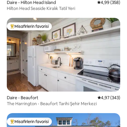
Daire - Hilton Head Island
5 üzerinden or
4,99 (358)
Hilton Head Seaside Kiralık Tatil Yeri
Misafirlerin favorisi
Misafirlerin favorilerinden en beğenilenler arasında
Daire - Beaufort
5 üzerinden or
4,97 (343)
The Harrington - Beaufort Tarihi Şehir Merkezi
Misafirlerin favorisi
Misafirlerin favorilerinden en beğenilenler arasında