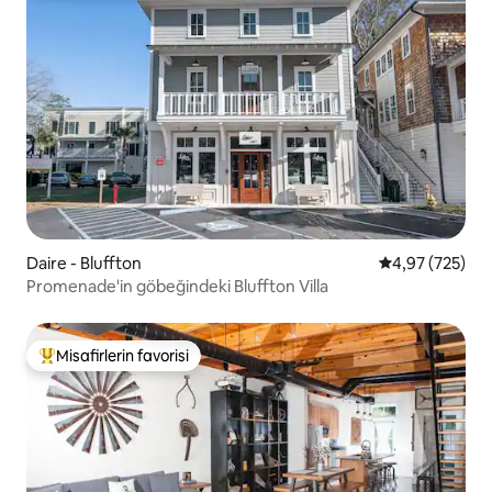
Daire - Bluffton
5 üzerinden or
4,97 (725)
Promenade'in göbeğindeki Bluffton Villa
Misafirlerin favorisi
Misafirlerin favorilerinden en beğenilenler arasında