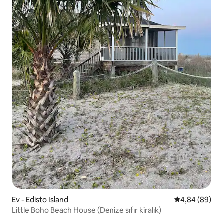
Ev - Edisto Island
5 üzerinden o
4,84 (89)
Little Boho Beach House (Denize sıfır kiralık)