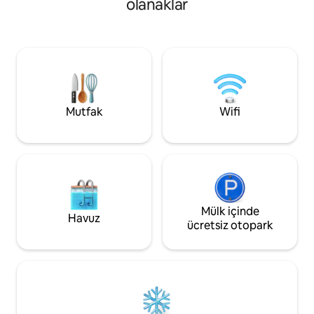
olanaklar
lüksü ve doğayı bir
manzarasıyla çevriliyken ÖZEL
Huzurlu ve tenha, a
İSKELENİZDE rahat bir salıncak yatakta
hava maceralarına,
dinlenin. Büyüleyici yaş meşe ağaçları ve
restoranlara sadec
bataklık kenarındaki manzaranın
mesafede; dinlen
arasında yer alan bu Tybee Adası
kurma ve yenilenme
kulübesinde, Savannah şehir merkezine
sadece 25 dakika mesafede, doğası
gereği romantik bir şey keşfedeceksiniz.
Mutfak
Wifi
Mülk içinde
Havuz
ücretsiz otopark