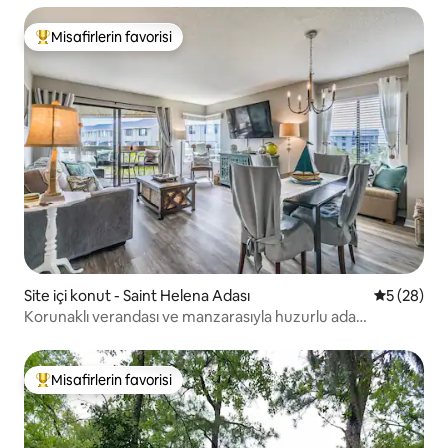
Misafirlerin favorisi
Misafirlerin favorilerinden en beğenilenler arasında
Site içi konut - Saint Helena Adası
5 üzerinde
5 (28)
Korunaklı verandası ve manzarasıyla huzurlu ada
kaçamağı
Misafirlerin favorisi
Misafirlerin favorilerinden en beğenilenler arasında