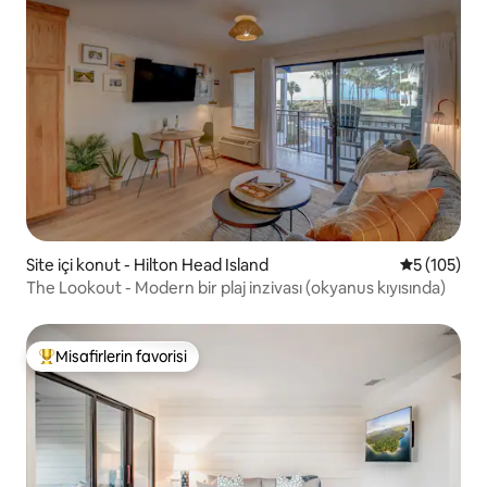
Site içi konut - Hilton Head Island
5 üzerinden
5 (105)
The Lookout - Modern bir plaj inzivası (okyanus kıyısında)
Misafirlerin favorisi
Misafirlerin favorilerinden en beğenilenler arasında