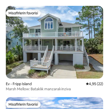
Yakın
Misafirlerin favorisi
Misafirlerin favorisi
Ev - Fripp Island
5 üzerinden o
4,95 (22)
Marsh Mellow: Bataklık manzaralı inziva
Misafirlerin favorisi
Misafirlerin favorisi