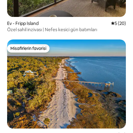
Ev - Fripp Island
5 üzerinde
5 (20)
Özel sahil inzivası | Nefes kesici gün batımları
Misafirlerin favorisi
Misafirlerin favorisi