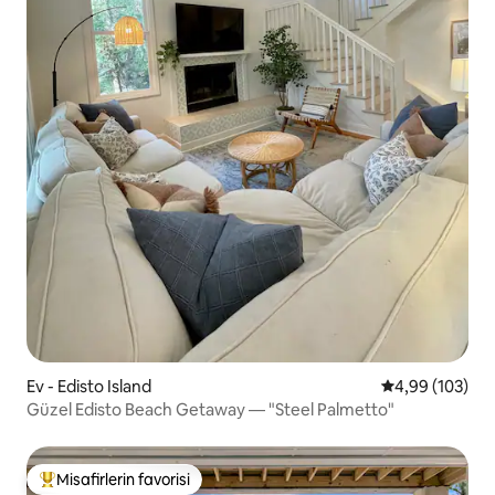
Ev - Edisto Island
5 üzerinden or
4,99 (103)
Güzel Edisto Beach Getaway — "Steel Palmetto"
Misafirlerin favorisi
Misafirlerin favorilerinden en beğenilenler arasında