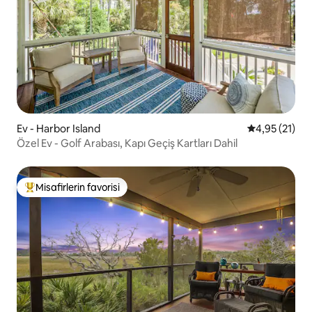
Ev - Harbor Island
5 üzerinden 
4,95 (21)
Özel Ev - Golf Arabası, Kapı Geçiş Kartları Dahil
Misafirlerin favorisi
Misafirlerin favorilerinden en beğenilenler arasında