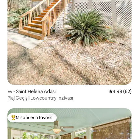
Ev - Saint Helena Adası
5 üzerinden o
4,98 (62)
Plaj Geçişli Lowcountry İnzivası
Misafirlerin favorisi
Misafirlerin favorilerinden en beğenilenler arasında