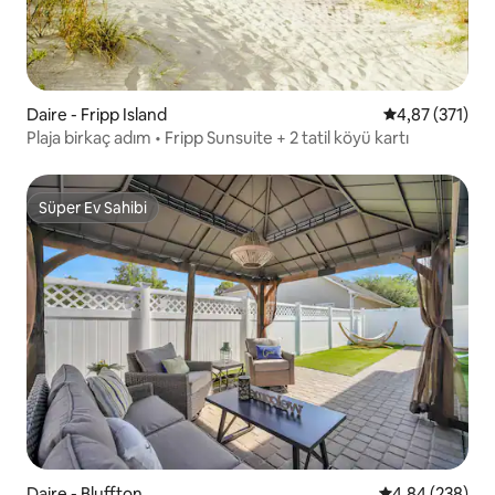
Daire - Fripp Island
5 üzerinden o
4,87 (371)
Plaja birkaç adım • Fripp Sunsuite + 2 tatil köyü kartı
Süper Ev Sahibi
Süper Ev Sahibi
Daire - Bluffton
5 üzerinden or
4,84 (238)