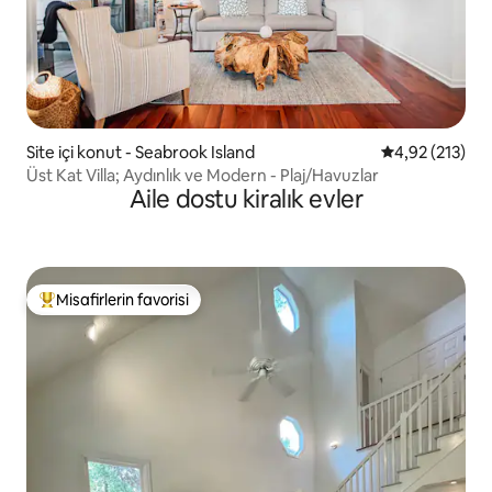
Site içi konut - Seabrook Island
5 üzerinden o
4,92 (213)
Üst Kat Villa; Aydınlık ve Modern - Plaj/Havuzlar
Aile dostu kiralık evler
Misafirlerin favorisi
Misafirlerin favorilerinden en beğenilenler arasında