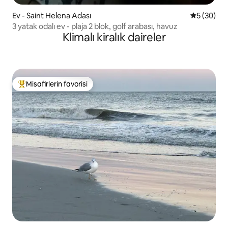
Ev - Saint Helena Adası
5 üzerinde
5 (30)
3 yatak odalı ev - plaja 2 blok, golf arabası, havuz
Klimalı kiralık daireler
Misafirlerin favorisi
Misafirlerin favorilerinden en beğenilenler arasında