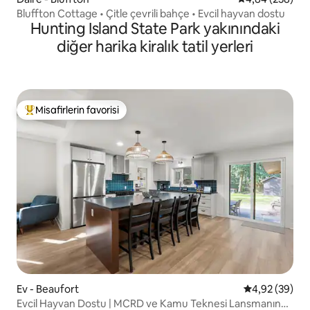
Bluffton Cottage • Çitle çevrili bahçe • Evcil hayvan dostu
Hunting Island State Park yakınındaki
diğer harika kiralık tatil yerleri
Misafirlerin favorisi
Misafirlerin favorilerinden en beğenilenler arasında
Ev - Beaufort
5 üzerinden o
4,92 (39)
Evcil Hayvan Dostu | MCRD ve Kamu Teknesi Lansmanına