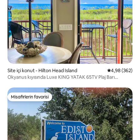
Site içi konut - Hilton Head Island
5 üzerinden or
4,98 (362)
Okyanus kıyısında Luxe KING YATAK 65TV Plaj Barı
Pickleball
Misafirlerin favorisi
Misafirlerin favorisi