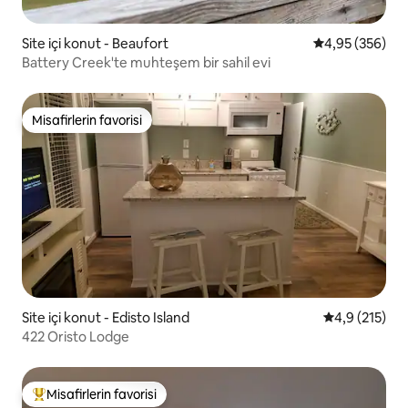
Site içi konut - Beaufort
5 üzerinden or
4,95 (356)
Battery Creek'te muhteşem bir sahil evi
Misafirlerin favorisi
Misafirlerin favorisi
Site içi konut - Edisto Island
5 üzerinden 
4,9 (215)
422 Oristo Lodge
Misafirlerin favorisi
Misafirlerin favorilerinden en beğenilenler arasında