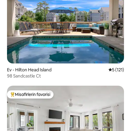
Ev - Hilton Head Island
5 üzerinde
5 (121)
98 Sandcastle Ct
Misafirlerin favorisi
Misafirlerin favorilerinden en beğenilenler arasında