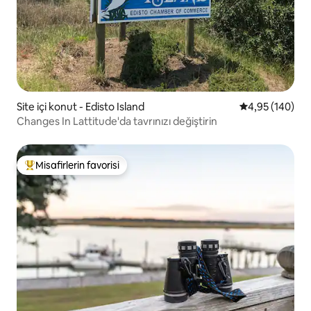
Site içi konut - Edisto Island
5 üzerinden or
4,95 (140)
Changes In Lattitude'da tavrınızı değiştirin
Misafirlerin favorisi
Misafirlerin favorilerinden en beğenilenler arasında