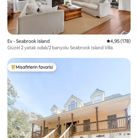
Ev - Seabrook Island
5 üzerinden or
4,95 (178)
Güzel 2 yatak odalı/2 banyolu Seabrook Island Villa
Misafirlerin favorisi
Misafirlerin favorilerinden en beğenilenler arasında