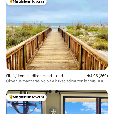
Misafirlerin favorisi
Misafirlerin favorilerinden en beğenilenler arasında
Site içi konut - Hilton Head Island
5 üzerinden or
4,96 (369)
Okyanus manzarası ve plaja birkaç adım! Yenilenmiş HHBT
site içi konut!
Misafirlerin favorisi
Misafirlerin favorilerinden en beğenilenler arasında