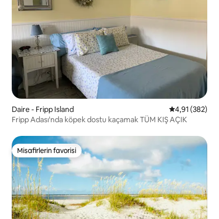
Daire - Fripp Island
5 üzerinden or
4,91 (382)
Fripp Adası'nda köpek dostu kaçamak TÜM KIŞ AÇIK
Misafirlerin favorisi
Misafirlerin favorisi