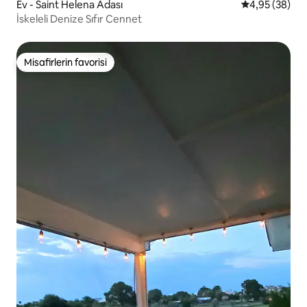
Ev - Saint Helena Adası
5 üzerinden o
4,95 (38)
İskeleli Denize Sıfır Cennet
Misafirlerin favorisi
Misafirlerin favorisi