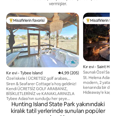
vermişler.
Misafirlerin favorisi
Misafirlerin favo
Misafirlerin favorilerinden en beğenilenler arasında
Misafirlerin favor
Kır evi - Saint Hel
Saunalı Özel Sahil İ
Kır evi - Tybee Island
5 üzerinden ortalama 4,99 puan
4,99 (205)
St. Helena Adası'nd
Özel iskele | ÜCRETSİZ golf arabası,
modern, 2 yatak od
kanolar ve bisikletler
Siren & Seafarer Cottage'a hoş geldiniz!
kenarında bir dinl
Kendi ÜCRETSİZ GOLF ARABANIZ,
Hideaway'e kaçın.
BİSİKLETLERİNİZ ve KANAKLARINIZLA
ve geniş tuzlu bat
Tybee Adası’nın sunduğu her şeye
çevrili olan bu mi
Hunting Island State Park yakınındaki
kendinizi kaptırın. Bu lüks kaçamak ve
kır evi, özel bir ka
doğa severlerin cennetiyle kendinizi
kiralık tatil yerlerinde sunulan popüler
olmak üzere özenle
şımartın. Gelgit deresinin panoramik