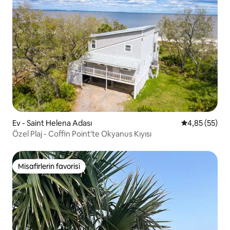
Ev - Saint Helena Adası
5 üzerinden o
4,85 (55)
Özel Plaj - Coffin Point'te Okyanus Kıyısı
Misafirlerin favorisi
Misafirlerin favorisi