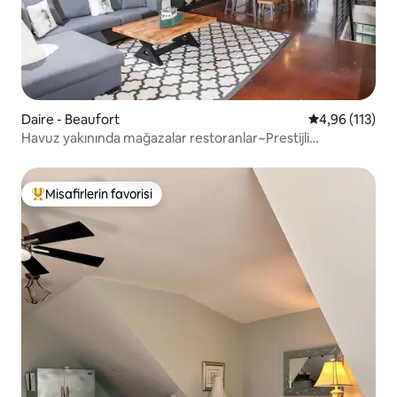
Daire - Beaufort
5 üzerinden o
4,96 (113)
Havuz yakınında mağazalar restoranlar~Prestijli
Habersham!
Misafirlerin favorisi
Misafirlerin favorilerinden en beğenilenler arasında