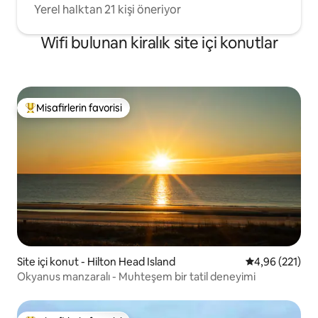
Yerel halktan 21 kişi öneriyor
Wifi bulunan kiralık site içi konutlar
Misafirlerin favorisi
Misafirlerin favorilerinden en beğenilenler arasında
Site içi konut - Hilton Head Island
5 üzerinden or
4,96 (221)
Okyanus manzaralı - Muhteşem bir tatil deneyimi