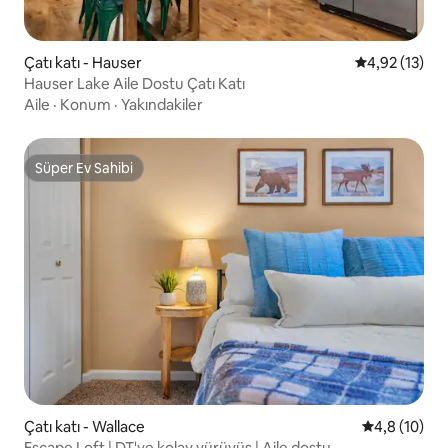
Çatı katı - Hauser
5 üzerinden 
4,92 (13)
Hauser Lake Aile Dostu Çatı Katı
Aile
·
Konum
·
Yakındakiler
Süper Ev Sahibi
Süper Ev Sahibi
Çatı katı - Wallace
5 üzerinden
4,8 (10)
Escape Loft | DT'ye kolay yürüyüş | Aile dostu