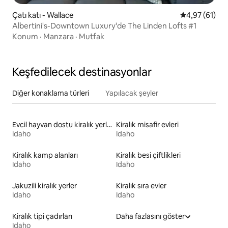
Çatı katı - Wallace
5 üzerinden o
4,97 (61)
Albertini's-Downtown Luxury'de The Linden Lofts #1
Konum
·
Manzara
·
Mutfak
Keşfedilecek destinasyonlar
Diğer konaklama türleri
Yapılacak şeyler
Evcil hayvan dostu kiralık yerler
Kiralık misafir evleri
Idaho
Idaho
Kiralık kamp alanları
Kiralık besi çiftlikleri
Idaho
Idaho
Jakuzili kiralık yerler
Kiralık sıra evler
Idaho
Idaho
Kiralık tipi çadırları
Daha fazlasını göster
Idaho