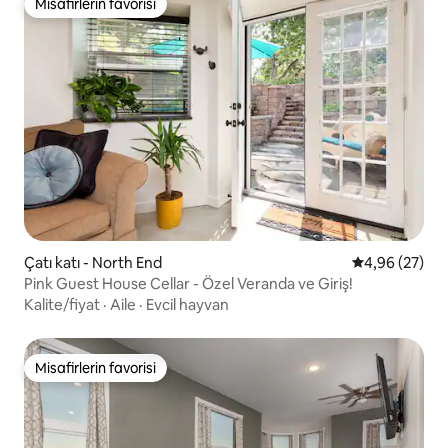
Misafirlerin favorisi
Misafirlerin favorisi
Çatı katı - North End
5 üzerinden o
4,96 (27)
Pink Guest House Cellar - Özel Veranda ve Giriş!
Kalite/fiyat
·
Aile
·
Evcil hayvan
Misafirlerin favorisi
Misafirlerin favorisi