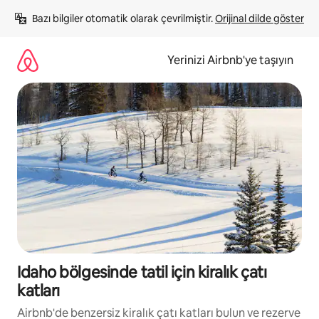
İçeriğe
Bazı bilgiler otomatik olarak çevrilmiştir. 
Orijinal dilde göster
atla
Yerinizi Airbnb'ye taşıyın
Idaho bölgesinde tatil için kiralık çatı
katları
Airbnb'de benzersiz kiralık çatı katları bulun ve rezerve