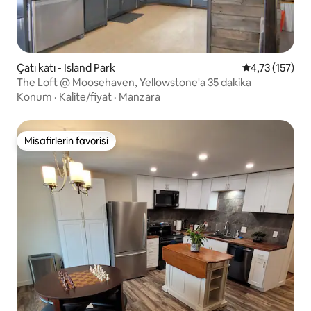
Çatı katı - Island Park
5 üzerinden o
4,73 (157)
The Loft @ Moosehaven, Yellowstone'a 35 dakika
Konum
·
Kalite/fiyat
·
Manzara
Misafirlerin favorisi
Misafirlerin favorisi