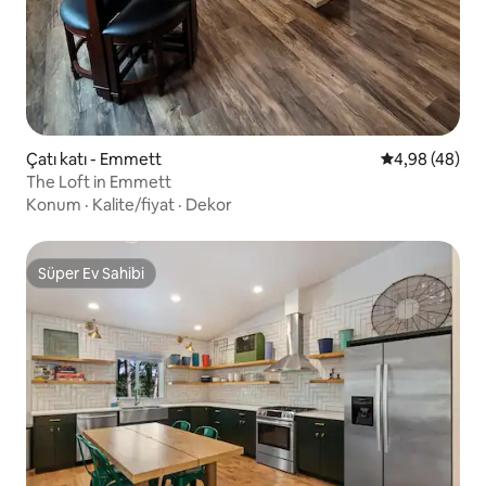
Çatı katı - Emmett
5 üzerinden o
4,98 (48)
The Loft in Emmett
Konum
·
Kalite/fiyat
·
Dekor
Süper Ev Sahibi
Süper Ev Sahibi