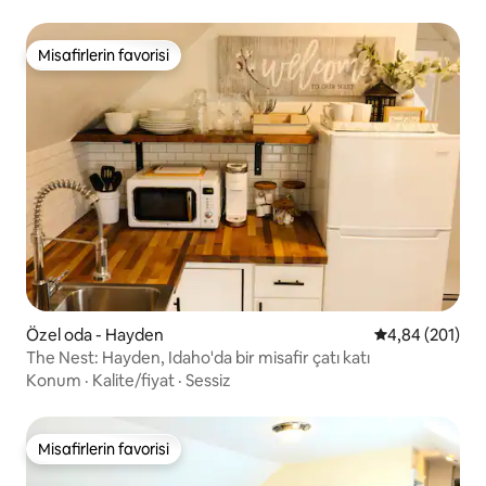
Misafirlerin favorisi
Misafirlerin favorisi
Özel oda - Hayden
5 üzerinden or
4,84 (201)
The Nest: Hayden, Idaho'da bir misafir çatı katı
Konum
·
Kalite/fiyat
·
Sessiz
Misafirlerin favorisi
Misafirlerin favorisi