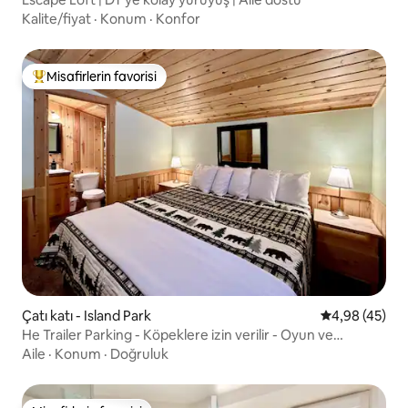
Kalite/fiyat
·
Konum
·
Konfor
Misafirlerin favorisi
Misafirlerin favorilerinden en beğenilenler arasında
Çatı katı - Island Park
5 üzerinden o
4,98 (45)
He Trailer Parking - Köpeklere izin verilir - Oyun ve
eğlence
Aile
·
Konum
·
Doğruluk