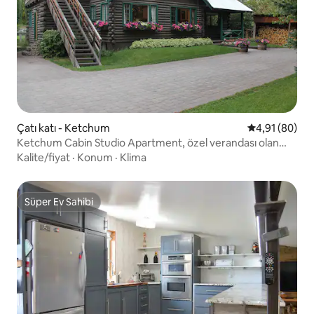
Çatı katı - Ketchum
5 üzerinden o
4,91 (80)
Ketchum Cabin Studio Apartment, özel verandası olan
stüdyo daire
Kalite/fiyat
·
Konum
·
Klima
Süper Ev Sahibi
Süper Ev Sahibi