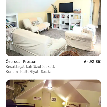
Özel oda - Preston
5 üzerinden o
4,92 (86)
Kırsalda çatı katı (özel üst kat).
Konum
·
Kalite/fiyat
·
Sessiz