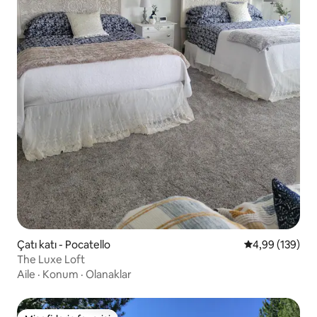
Çatı katı - Pocatello
5 üzerinden or
4,99 (139)
The Luxe Loft
Aile
·
Konum
·
Olanaklar