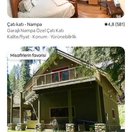
Çatı katı - Nampa
5 üzerinden o
4,8 (581)
Garajlı Nampa Özel Çatı Katı
Kalite/fiyat
·
Konum
·
Yürünebilirlik
Misafirlerin favorisi
Misafirlerin favorisi