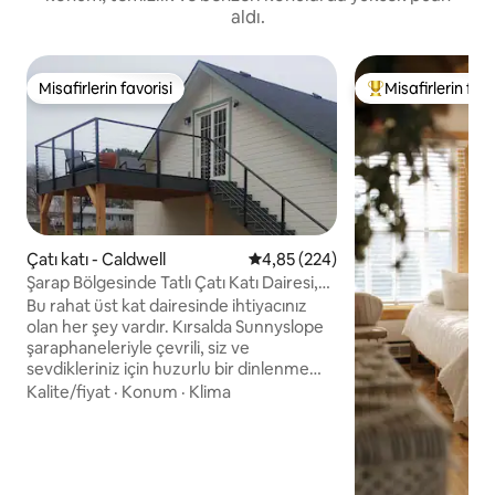
aldı.
Misafirlerin favorisi
Misafirlerin favo
Misafirlerin favorisi
Misafirlerin favor
Çatı katı - Caldwell
5 üzerinden ortalama 4,85 puan
4,85 (224)
Şarap Bölgesinde Tatlı Çatı Katı Dairesi,
Atlar Kabul Edilir 1BR
Bu rahat üst kat dairesinde ihtiyacınız
olan her şey vardır. Kırsalda Sunnyslope
şaraphaneleriyle çevrili, siz ve
sevdikleriniz için huzurlu bir dinlenme
yeri vaat ediyor. Caldwell, Nampa,
Kalite/fiyat
·
Konum
·
Klima
Homedale ve Marsing'e arabayla sadece
15 dakikalık mesafededir. Şükran
Günü'nden Yeni Yıl'a kadar olağanüstü bir
Noel ışık gösterisinin hemen yanında.
Uzun süreli konaklamalar memnuniyetle