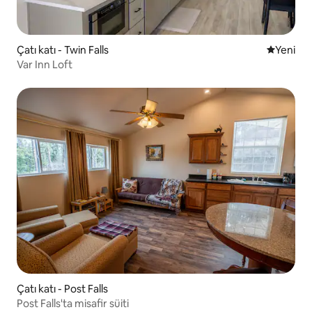
Çatı katı - Twin Falls
Yeni kona
Yeni
Var Inn Loft
Çatı katı - Post Falls
Post Falls'ta misafir süiti