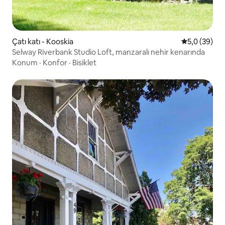
Çatı katı - Kooskia
5 üzerinden 
5,0 (39)
Selway Riverbank Studio Loft, manzaralı nehir kenarında
Konum
·
Konfor
·
Bisiklet