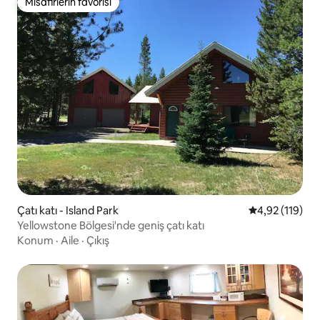
Misafirlerin favorisi
Misafirlerin favorisi
Çatı katı - Island Park
5 üzerinden o
4,92 (119)
Yellowstone Bölgesi'nde geniş çatı katı
Konum
·
Aile
·
Çıkış