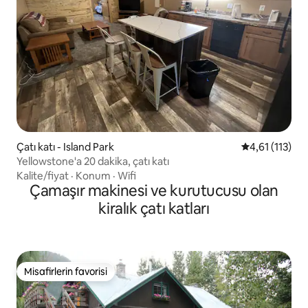
Çatı katı - Island Park
5 üzerinden o
4,61 (113)
Yellowstone'a 20 dakika, çatı katı
Kalite/fiyat
·
Konum
·
Wifi
Çamaşır makinesi ve kurutucusu olan
kiralık çatı katları
Misafirlerin favorisi
Misafirlerin favorisi