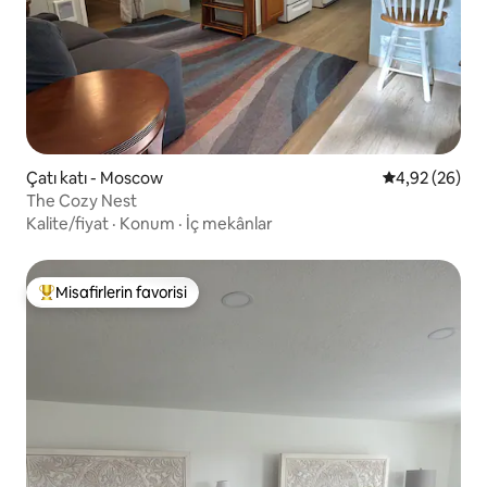
Çatı katı - Moscow
5 üzerinden o
4,92 (26)
The Cozy Nest
Kalite/fiyat
·
Konum
·
İç mekânlar
Misafirlerin favorisi
Misafirlerin favorilerinden en beğenilenler arasında