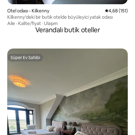
Otel odası - Kilkenny
5 üzerinden o
4,68 (151)
Kilkenny'deki bir butik otelde büyüleyici yatak odası
Aile
·
Kalite/fiyat
·
Ulaşım
Verandalı butik oteller
Süper Ev Sahibi
Süper Ev Sahibi