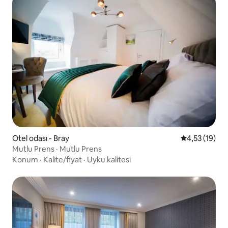
Otel odası - Bray
5 üzerinden 
4,53 (19)
Mutlu Prens · Mutlu Prens
Konum
·
Kalite/fiyat
·
Uyku kalitesi