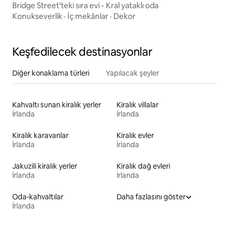
Bridge Street'teki sıra evi - Kral yataklı oda
Konukseverlik
·
İç mekânlar
·
Dekor
Keşfedilecek destinasyonlar
Diğer konaklama türleri
Yapılacak şeyler
Kahvaltı sunan kiralık yerler
Kiralık villalar
İrlanda
İrlanda
Kiralık karavanlar
Kiralık evler
İrlanda
İrlanda
Jakuzili kiralık yerler
Kiralık dağ evleri
İrlanda
İrlanda
Oda-kahvaltılar
Daha fazlasını göster
İrlanda