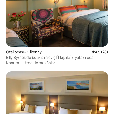
Otel odası - Kilkenny
5 üzerinden 
4,5 (28)
Billy Byrnes'de butik sıra ev çift kişilik/iki yataklı oda
Konum
·
Isıtma
·
İç mekânlar