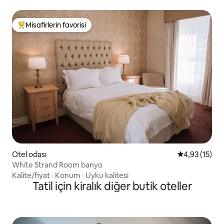
Misafirlerin favorisi
Misafirlerin favorilerinden en beğenilenler arasında
Otel odası
5 üzerinden 
4,93 (15)
White Strand Room banyo
Kalite/fiyat
·
Konum
·
Uyku kalitesi
Tatil için kiralık diğer butik oteller