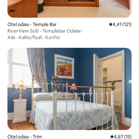
Otel odası - Temple Bar
5 üzerinden o
4,41 (121)
RiverView Süiti - Templebar Odaları
Aile
·
Kalite/fiyat
·
Konfor
Otel odası - Trim
5 üzerinden 
4,67 (15)