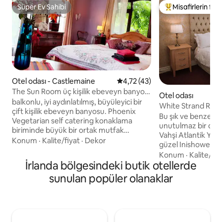
Süper Ev Sahibi
Misafirlerin favo
Süper Ev Sahibi
Misafirlerin favor
Otel odası - Castlemaine
5 üzerinden ortalama 4,72 pua
4,72 (43)
The Sun Room üç kişilik ebeveyn banyolu
Otel odası
Castlemaine InchBeach
balkonlu, iyi aydınlatılmış, büyüleyici bir
White Strand Roo
çift kişilik ebeveyn banyosu. Phoenix
Bu şık ve benzersiz
Vegetarian self catering konaklama
unutulmaz bir de
biriminde büyük bir ortak mutfak
Vahşi Atlantik Yol
ebeveyn aile odaları, Romany vagonları
Konum
·
Kalite/fiyat
·
Dekor
güzel Inishowen Y
ve kampçılar için geniş organik bahçeler
Culdaff Plajı ve Bu
Konum
·
Kalite/fiy
bulunmaktadır. Killarney, Tralee, Dingle
İrlanda bölgesindeki butik otellerde
mesafede. Malin H
ve Kerry havaalanına arabayla otuz
veya Inishowen te
sunulan popüler olanaklar
dakika mesafedeki R561 'deyiz; Dingle
iskelesinden denizd
Yarımadası'nda: Slieve Mish Dağları
yunus izleme gezis
tarafından desteklenen Inch Harbour'a
bir yer. Oda ve kahv
bakan Magillacuddy Reeks'e bakıyor.
göbeğinde, yerel b
Periyodik/yoga/müzik/vegan aşçılık
yakın. Kahvaltı, ge