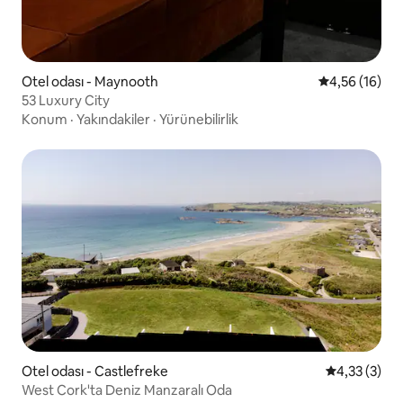
Otel odası - Maynooth
5 üzerinden o
4,56 (16)
53 Luxury City
Konum
·
Yakındakiler
·
Yürünebilirlik
Otel odası - Castlefreke
5 üzerinden
4,33 (3)
West Cork'ta Deniz Manzaralı Oda