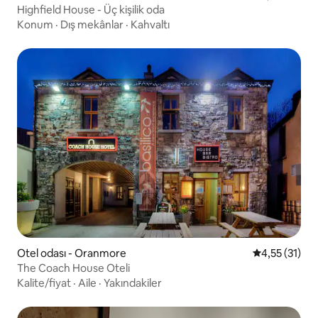
Highfield House - Üç kişilik oda
Konum
·
Dış mekânlar
·
Kahvaltı
Otel odası - Oranmore
5 üzerinden 
4,55 (31)
The Coach House Oteli
Kalite/fiyat
·
Aile
·
Yakındakiler