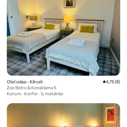
Otel odası - Kilrush
5 üzerinden
4,75 (8)
Zoe Bistro & Konaklama 5
Konum
·
Konfor
·
İç mekânlar