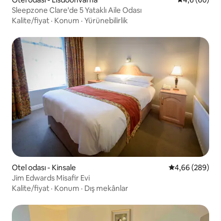
Sleepzone Clare'de 5 Yataklı Aile Odası
Kalite/fiyat
·
Konum
·
Yürünebilirlik
Otel odası - Kinsale
5 üzerinden or
4,66 (289)
Jim Edwards Misafir Evi
Kalite/fiyat
·
Konum
·
Dış mekânlar