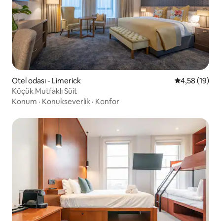
Otel odası - Limerick
5 üzerinden o
4,58 (19)
Küçük Mutfaklı Süit
Konum
·
Konukseverlik
·
Konfor