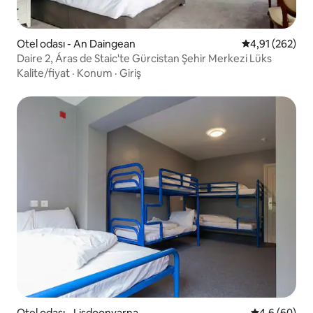
Otel odası - An Daingean
5 üzerinden or
4,91 (262)
Daire 2, Áras de Staic'te Gürcistan Şehir Merkezi Lüks
Kalite/fiyat
·
Konum
·
Giriş
Otel odası - Lisdoonvarna
5 üzerinden 
4,6 (60)