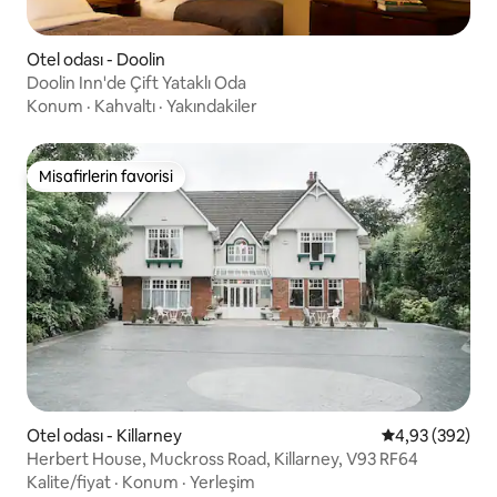
Otel odası - Doolin
Doolin Inn'de Çift Yataklı Oda
Konum
·
Kahvaltı
·
Yakındakiler
Misafirlerin favorisi
Misafirlerin favorisi
Otel odası - Killarney
5 üzerinden or
4,93 (392)
Herbert House, Muckross Road, Killarney, V93 RF64
Kalite/fiyat
·
Konum
·
Yerleşim