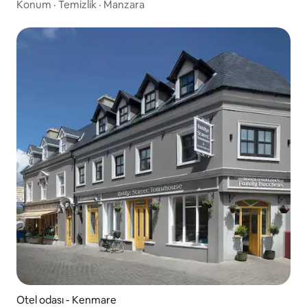
Konum
·
Temizlik
·
Manzara
Otel odası - Kenmare