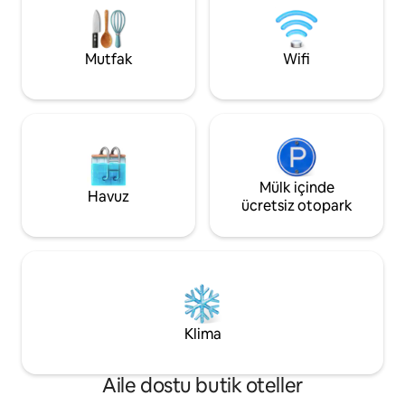
dersleri. Güvenli otopark. Evcil
sipariş üzerine fü
hayvanımız var.
Mutfak
Wifi
Mülk içinde
Havuz
ücretsiz otopark
Klima
Aile dostu butik oteller