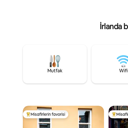
çamaşır od
yaşam alanı bu
otopark.
İrlanda b
Mutfak
Wifi
Misafirlerin favorisi
Misafir
Misafirlerin favorilerinden en beğenilenler arasında
Misafirle