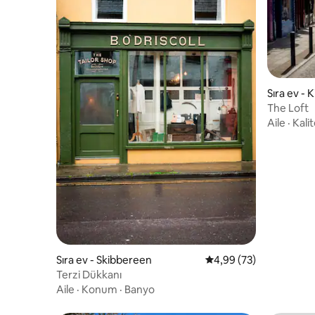
Sıra ev - K
The Loft
Aile
·
Kalit
Sıra ev - Skibbereen
5 üzerinden ortalama 
4,99 (73)
Terzi Dükkanı
Aile
·
Konum
·
Banyo