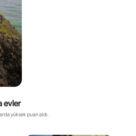
a evler
larda yüksek puan aldı.