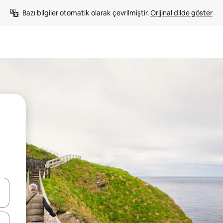
Bazı bilgiler otomatik olarak çevrilmiştir. 
Orijinal dilde göster
oklarıyla gezinin veya dokunarak ya da kaydırma hareketleriyle keşfedin