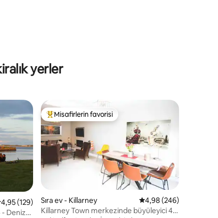
ralık yerler
Misafirlerin favorisi
eğenilenler arasında
Misafirlerin favorilerinden en beğenilenler arasında
Sıra ev - Killarney
5 üzerinden ortalama 4
4,98 (246)
 üzerinden ortalama 4,95 puan, 129 değerlendirme
4,95 (129)
Killarney Town merkezinde büyüleyici 4
 - Deniz
endirme