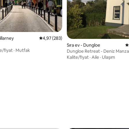
illarney
5 üzerinden ortalama 4,97 puan, 283 değerl
4,97 (283)
Sıra ev - Dungloe
5
e/fiyat
·
Mutfak
Dungloe Retreat - Deniz Manzar
Ana Caddeye 5 Dakika
Kalite/fiyat
·
Aile
·
Ulaşım
4,99 puan, 73 değerlendirme