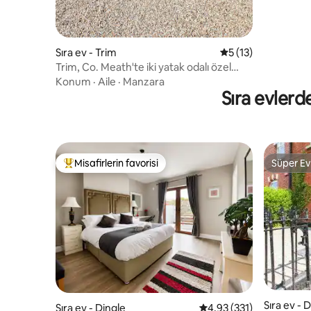
Sıra ev - Trim
5 üzerinden ortala
5 (13)
Trim, Co. Meath'te iki yatak odalı özel
inziva yeri
Konum
·
Aile
·
Manzara
Sıra evlerd
Misafirlerin favorisi
Süper Ev
Misafirlerin favorilerinden en beğenilenler arasında
Süper Ev
Sıra ev - 
Sıra ev - Dingle
5 üzerinden ortalama 4
4,93 (331)