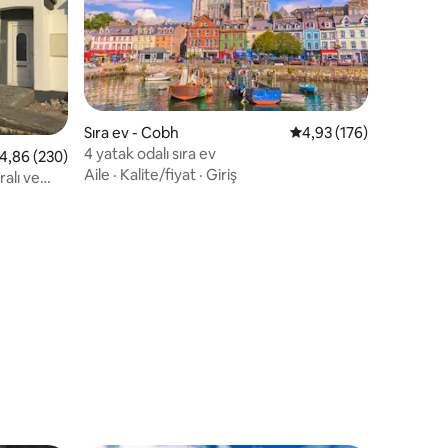
endirme
Sıra ev - Cobh
5 üzerinden ortalama 
4,93 (176)
4 yatak odalı sıra ev
 üzerinden ortalama 4,86 puan, 230 değerlendirme
4,86 (230)
Aile
·
Kalite/fiyat
·
Giriş
alı ve