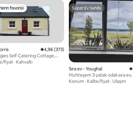
lerin favorisi
Süper Ev Sahibi
rin favorilerinden en beğenilenler arasında
Süper Ev Sahibi
orris
5 üzerinden ortalama 4,96 puan, 373 değerl
4,96 (373)
ies Self Catering Cottage,
e/fiyat
·
Kahvaltı
Sıra ev - Youghal
5
Muhteşem 3 yatak odalı sıra ev,
otopark
Konum
·
Kalite/fiyat
·
Ulaşım