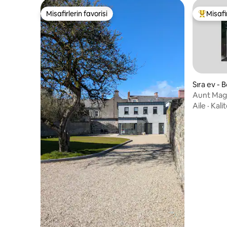
Misafirlerin favorisi
Misafir
Misafirlerin favorisi
Misafirle
Sıra ev - B
Aunt Magg
Borris
Aile
·
Kalit