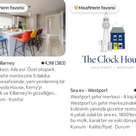
lerin favorisi
Misafirlerin favorisi
rin favorilerinden en beğenilenler arasında
Misafirlerin favorilerinden en b
,89 puan, 379 değerlendirme
illarney
5 üzerinden ortalama 4,98 puan, 383 değerl
4,98 (383)
ezi. Aile evi. Özel otopark.
 şehir merkezine 5 dakika
safesinde, yeni yenilenmiş bir
Sıra ev - Westport
5
ve Killarney'in güzelliğini
Westport şehir merkezi - 8 kişi ka
mek isteyen aileler veya küçük
um
·
Konfor
Westport'un şehir merkezindeki
eal bir üs sağlar. Bir ebeveyn
kulesinin yanında güzelce resto
a dahil olmak üzere üç geniş
4 yatak odalı bir sıra ev. 1800'l
ik yatak odasında 6 misafir
bu mülk, karakter ve eski dünya
bilir. Evde gerekli tüm
bakımından zengindir. Açık taş 
Konum
·
Kalite/fiyat
·
Durum
 dolu aydınlık bir mutfak,
kanatlı pencereler ve gelenekse
e kurutma makinesi içeren bir