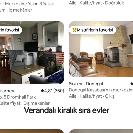
manzaraları
Aile
·
Kalite/fiyat
·
Doğruluk
hir Merkezine Yakın 3 Yatak
 Ev
um
·
İç mekânlar
rin favorisi
Misafirlerin favorisi
rin favorisi
Misafirlerin favorilerinden en b
4,81 puan, 111 değerlendirme
Sıra ev - Donegal
5
Donegal Kasabası'nın merkezin
illarney
5 üzerinden ortalama 4,81 puan, 360 değerl
4,81 (360)
manzaralı ev.
Aile
·
Kalite/fiyat
·
Çıkış
. 5 Dromhall Park
alite/fiyat
·
Dış mekânlar
Verandalı kiralık sıra evler