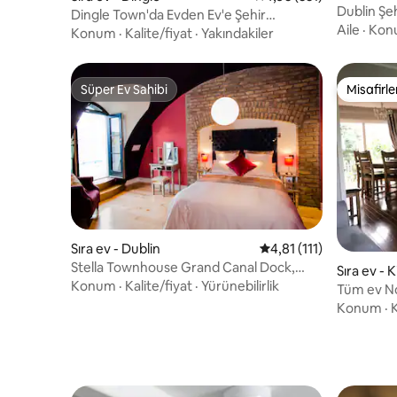
Dublin Şe
Dingle Town'da Evden Ev'e Şehir
Odalı Sıra
Aile
·
Kon
merkezine 3 dakika yürüme
Konum
·
Kalite/fiyat
·
Yakındakiler
mesafesinde🆓🅿️
Süper Ev Sahibi
Misafirle
Süper Ev Sahibi
Misafirle
Sıra ev - Dublin
5 üzerinden ortalama 
4,81 (111)
Stella Townhouse Grand Canal Dock,
Sıra ev - K
Dublin 4.
Konum
·
Kalite/fiyat
·
Yürünebilirlik
Tüm ev No
Konum
·
K