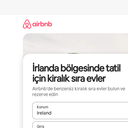
İçeriğe
atla
İrlanda bölgesinde tatil
için kiralık sıra evler
Airbnb'de benzersiz kiralık sıra evler bulun ve
rezerve edin
Konum
Sonuçlar kullanılabilir olduğunda yukarı ve aşağı 
Giriş