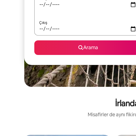
Çıkış
Arama
İrland
Misafirler de aynı fik