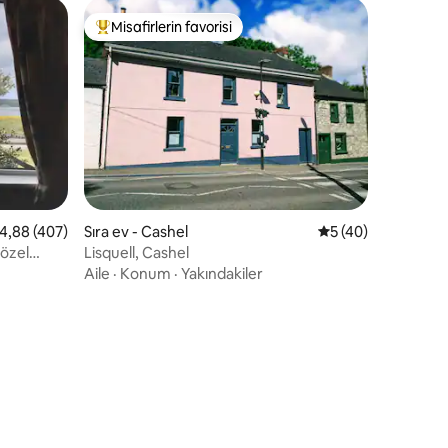
Misafirlerin favorisi
Misafirlerin favorilerinden en beğenilenler arasında
endirme
 üzerinden ortalama 4,88 puan, 407 değerlendirme
4,88 (407)
Sıra ev - Cashel
5 üzerinden ortal
5 (40)
 özel
Lisquell, Cashel
Aile
·
Konum
·
Yakındakiler