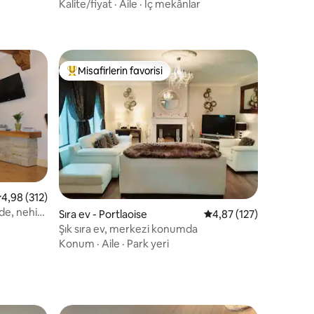
yatak odalı sıra ev
Kalite/fiyat
·
Aile
·
İç mekânlar
Misafirlerin favorisi
eğenilenler arasında
Misafirlerin favorilerinden en beğenilenler arasında
 üzerinden ortalama 4,98 puan, 312 değerlendirme
4,98 (312)
de, nehir
endirme
Sıra ev - Portlaoise
5 üzerinden ortalama 
4,87 (127)
Şık sıra ev, merkezi konumda
Konum
·
Aile
·
Park yeri