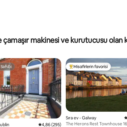
ma 5 puan, 13 değerlendirme
e çamaşır makinesi ve kurutucusu olan ki
 Sahibi
Misafirlerin favorisi
 Sahibi
Misafirlerin favorilerinden en b
Sıra ev - Galway
5
The Herons Rest Townhouse 16
Dublin
5 üzerinden ortalama 4,86 puan, 295 değerl
4,86 (295)
,93 puan, 331 değerlendirme