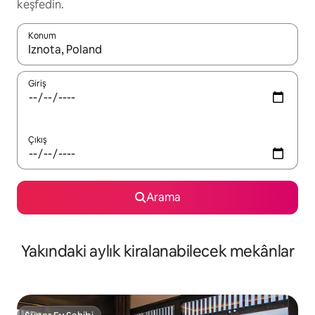
keşfedin.
Konum
Sonuçlar kullanılabilir olduğunda yukarı ve aşağı oklarıyla gezi
Giriş
Çıkış
Arama
Yakındaki aylık kiralanabilecek mekânlar