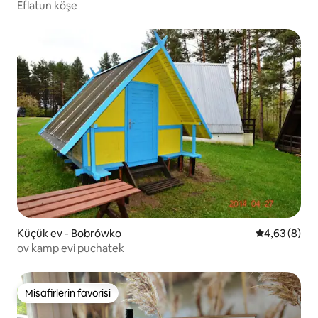
Eflatun köşe
Küçük ev - Bobrówko
5 üzerinden 
4,63 (8)
ov kamp evi puchatek
Misafirlerin favorisi
Misafirlerin favorisi