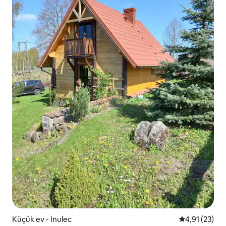
Küçük ev - Inulec
5 üzerinden 
4,91 (23)