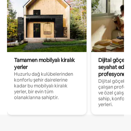
Tamamen mobilyalı kiralık
Dijital göçebe
yerler
seyahat eden
profesyonelle
Huzurlu dağ kulübelerinden
konforlu şehir dairelerine
Dijital göçebel
kadar bu mobilyalı kiralık
çalışan profesyo
yerler, bir evin tüm
ve özel çalışma
olanaklarına sahiptir.
sahip, konforl
yerleri.