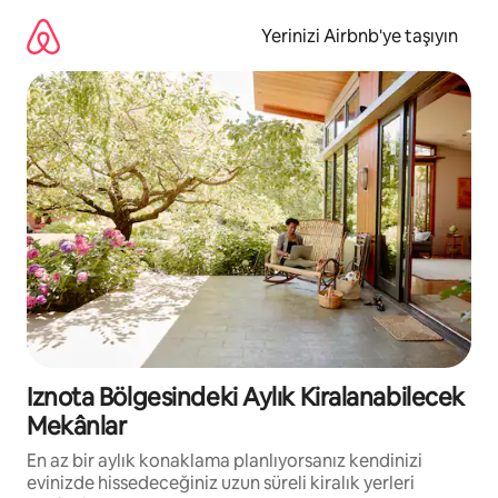
İçeriğe
atla
Yerinizi Airbnb'ye taşıyın
Iznota Bölgesindeki Aylık Kiralanabilecek
Mekânlar
En az bir aylık konaklama planlıyorsanız kendinizi
evinizde hissedeceğiniz uzun süreli kiralık yerleri