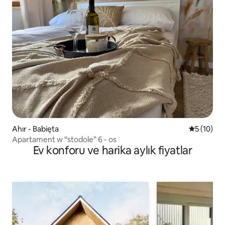
Ahır - Babięta
5 üzerind
5 (10)
Apartament w “stodole” 6 - os
Ev konforu ve harika aylık fiyatlar