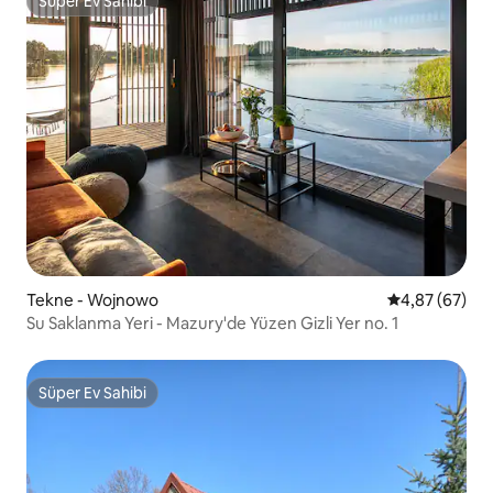
Süper Ev Sahibi
Süper Ev Sahibi
Tekne - Wojnowo
5 üzerinden o
4,87 (67)
Su Saklanma Yeri - Mazury'de Yüzen Gizli Yer no. 1
Süper Ev Sahibi
Süper Ev Sahibi