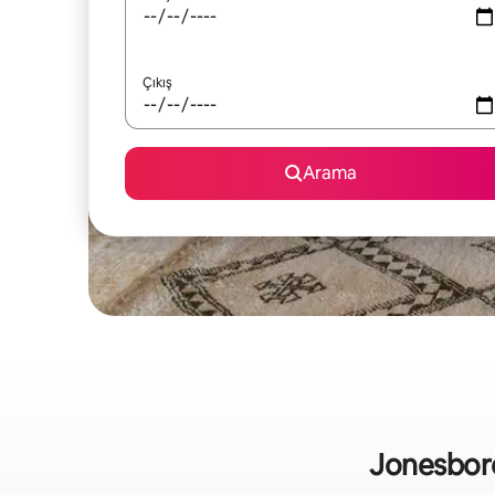
Çıkış
Arama
Jonesboro b