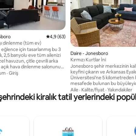
sboro
5 üzerinden ortalama 4,9 puan, 63 değerl
4,9 (63)
ı dinlenme (tüm ev)
 eğlence için tasarlanmış bu 3
ma 5 puan, 12 değerlendirme
Daire - Jonesboro
ı, 2,5 banyolu eve tüm ailenizi
Kırmızı Kurtlar İni
zel havuzun, çitle çevrili arka
Jonesboro şehir merkezinin kal
 açık hava dinlenme salonunun
keyfini çıkarın ve Arkansas Eyal
lerin tadını çıkarın; açık havada
um
·
Giriş
Üniversitesi'ne 5 kilometreden 
irmek ve dinlenmek için
mesafede bulunan bu büyüleyici
ir. Sıcak çağdaş tarzı ve bol
kattaki tarihi çatı katında MA
 araya gelmek, oynamak ve
Aile
·
Kalite/fiyat
·
Yakındakiler
hrindeki kiralık tatil yerlerindeki popü
hazırlanın! Restoranlara, barlara,
lıcı anılar yaratmak için ideal bir
butiklere ve bu canlı şehrin su
diğer her şeye birkaç adım me
 dakika, Arkansas Eyalet
olacaksınız. Görünür tuğla duvarları ve
esi Stadyumu'na 15 dakika ve
orijinal parke zeminleriyle zarif 
 Forest Parkı'na 6 dakika
döşenmiş bu daire, konforunuz
ınız, bu da yerel favorileri
düşünülerek tasarlanmıştır. Çatı 
zi kolaylaştırır.
yatak odası (king boy ve queen