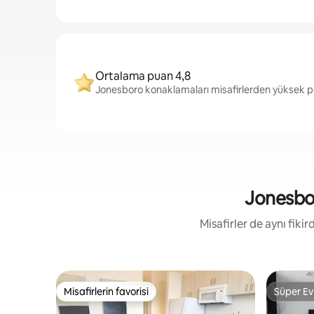
Ortalama puan 4,8
Jonesboro konaklamaları misafirlerden yüksek pu
Jonesboro
Misafirler de aynı fik
Misafirlerin favorisi
Süper Ev
Misafirlerin favorisi
Süper Ev