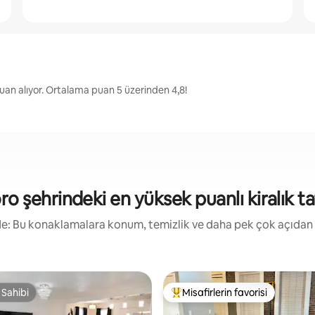
an alıyor. Ortalama puan 5 üzerinden 4,8!
 şehrindeki en yüksek puanlı kiralık tat
irde: Bu konaklamalara konum, temizlik ve daha pek çok açıdan
 Sahibi
Misafirlerin favorisi
 Sahibi
Misafirlerin favorilerinden en b