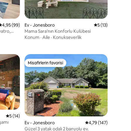
5 üzerinden ortalama 4,95 puan, 99 değerlendirme
4,95 (99)
Ev - Jonesboro
5 üzerinden ortal
5 (13)
yatro,
Mama Sara'nın Konforlu Kulübesi
endirme
Konum
·
Aile
·
Konukseverlik
Misafirlerin favorisi
Misafirlerin favorisi
5 üzerinden ortalama 5 puan, 14 değerlendirme
5 (14)
aşamı
endirme
Ev - Jonesboro
5 üzerinden ortalama 
4,79 (147)
Güzel 3 yatak odalı 2 banyolu ev.