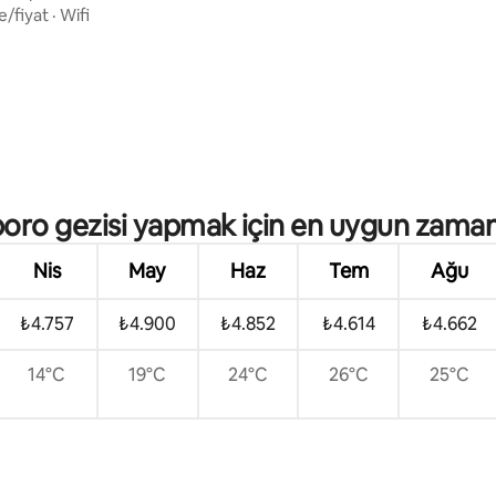
e/fiyat
·
Wifi
4,78 puan, 51 değerlendirme
oro gezisi yapmak için en uygun zaman
Nis
May
Haz
Tem
Ağu
₺4.757
₺4.900
₺4.852
₺4.614
₺4.662
14°C
19°C
24°C
26°C
25°C