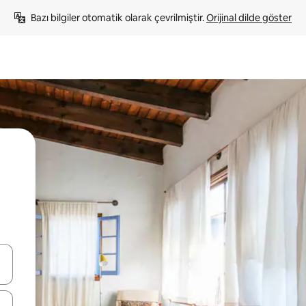
Bazı bilgiler otomatik olarak çevrilmiştir. 
Orijinal dilde göster
oklarıyla gezinin veya dokunarak ya da kaydırma hareketleriyle keşfedin