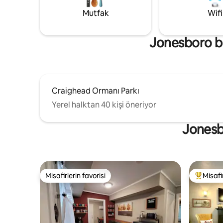
hakkında bilgi edinmek için "Long Term"
Mutfak
Wifi
yazıp mesaj gönderin * Sigara İçilmeyen
Oda
Jonesboro bö
Craighead Ormanı Parkı
Yerel halktan 40 kişi öneriyor
Jonesbo
Misafirlerin favorisi
Misafir
Misafirlerin favorisi
Misafirle