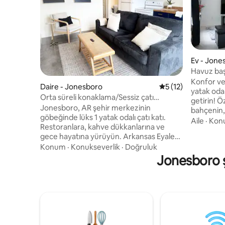
Ev - Jone
Havuz baş
Konfor ve
Daire - Jonesboro
5 üzerinden ortala
5 (12)
yatak odal
Orta süreli konaklama/Sessiz çatı
getirin! Ö
katı/Spor salonu/Kapalı otopark
Jonesboro, AR şehir merkezinin
bahçenin,
göbeğinde lüks 1 yatak odalı çatı katı.
ve barbekü
Aile
·
Kon
Restoranlara, kahve dükkanlarına ve
yemek piş
gece hayatına yürüyün. Arkansas Eyalet
mükemmeld
Üniversitesi ve yerel hastanelere birkaç
Konum
·
Konukseverlik
·
Doğruluk
alanıyla,
dakika mesafede. İş için seyahat edenler,
Jonesboro şe
birlikte ka
hemşireler ve çiftler için mükemmel.
yer. Ayrıca, Jonesboro şehir merkezine
Modern açık yerleşim düzeni, daire içi
sadece 14
çamaşır makinesi ve kurutucu, yüksek
Üniversit
hızlı kablosuz internet bağlantısı ve tesis
Craighead
içindeki spor salonuna erişimin keyfini
uzaklıktas
çıkarın. Birinci sınıf konumda konfor,
keşfetmeni
kolaylık ve stil. * Uzun süreli tekliflerimiz