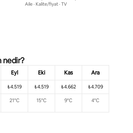
Aile
·
Kalite/fiyat
·
TV
 nedir?
Eyl
Eki
Kas
Ara
₺4.519
₺4.519
₺4.662
₺4.709
21°C
15°C
9°C
4°C