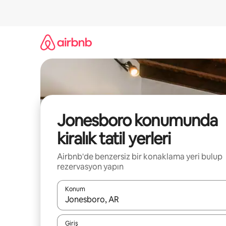
İçeriğe
atla
Jonesboro konumunda
kiralık tatil yerleri
Airbnb'de benzersiz bir konaklama yeri bulup
rezervasyon yapın
Konum
Sonuçlar kullanılabilir olduğunda yukarı ve aşağı 
Giriş