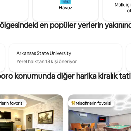
Mülk iç
yatak) ve tam boy bir çekyat ile 
Havuz
kadar barındırabilir.
o
lgesindeki en popüler yerlerin yakının
Arkansas State University
Yerel halktan 18 kişi öneriyor
ro konumunda diğer harika kiralık tatil
lerin favorisi
Misafirlerin favorisi
rin favorilerinden en beğenilenler arasında
Misafirlerin favorilerinden en b