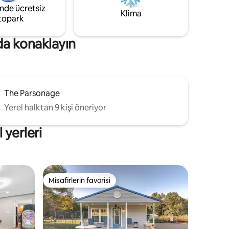
deneyimleyeceksiniz.
inde ücretsiz
6 kişiye
Klima
topark
da konaklayın
The Parsonage
Yerel halktan 9 kişi öneriyor
 yerleri
Misafirlerin favorisi
eğenilenler arasında
Misafirlerin favorisi