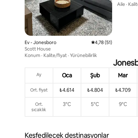
Aile
·
Kalit
Ev - Jonesboro
5 üzerinden ortalama 
4,78 (51)
Scott House
Konum
·
Kalite/fiyat
·
Yürünebilirlik
Jonesb
Ay
Oca
Şub
Mar
₺4.614
₺4.804
₺4.709
Ort. fiyat
3°C
5°C
9°C
Ort.
sıcaklık
Keşfedilecek destinasyonlar