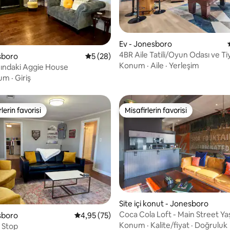
Ev - Jonesboro
4BR Aile Tatili/Oyun Odası ve Ti
4,96 puan, 90 değerlendirme
sboro
5 üzerinden ortalama 5 puan, 28 değerl
5 (28)
ASU Yakınında
Konum
·
Aile
·
Yerleşim
ındaki Aggie House
um
·
Giriş
lerin favorisi
Misafirlerin favorisi
rin favorilerinden en beğenilenler arasında
Misafirlerin favorisi
Site içi konut - Jonesboro
Coca Cola Loft - Main Street Y
sboro
5 üzerinden ortalama 4,95 puan, 75 değerl
4,95 (75)
Konum
·
Kalite/fiyat
·
Doğruluk
 Stop