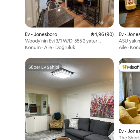
Ev - Jonesboro
5 üzerinden ortalama 
4,96 (90)
Ev - Jone
Woody'nin Evi 3/1 W/D i555 2 yatar
ASU yakın
kanepe
Konum
·
Aile
·
Doğruluk
Aile
·
Kon
Süper Ev Sahibi
Misafir
Süper Ev Sahibi
Misafirle
Ev - Jone
The Short