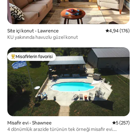
Site içi konut - Lawrence
5 üzerinden or
4,94 (176)
KU yakınında havuzlu güzel konut
Misafirlerin favorisi
Misafirlerin favorilerinden en beğenilenler arasında
Misafir evi - Shawnee
5 üzerinden
5 (257)
4 dönümlük arazide türünün tek örneği misafir evi.
Köpeklere izin verilir