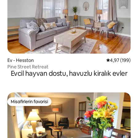
Ev - Hesston
5 üzerinden or
4,97 (199)
Pine Street Retreat
Evcil hayvan dostu, havuzlu kiralık evler
Misafirlerin favorisi
Misafirlerin favorisi