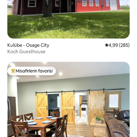
Kulübe - Osage City
5 üzerinden or
4,99 (285)
Koch Guesthouse
Misafirlerin favorisi
Misafirlerin favorilerinden en beğenilenler arasında