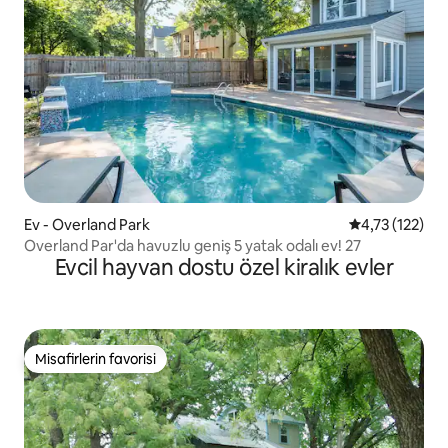
Ev - Overland Park
5 üzerinden o
4,73 (122)
Overland Par'da havuzlu geniş 5 yatak odalı ev! 27
Evcil hayvan dostu özel kiralık evler
Misafirlerin favorisi
Misafirlerin favorisi