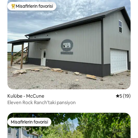
Misafirlerin favorisi
Misafirlerin favorilerinden en beğenilenler arasında
Kulübe - McCune
5 üzerind
5 (19)
Eleven Rock Ranch'taki pansiyon
Misafirlerin favorisi
Misafirlerin favorisi