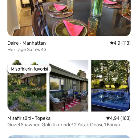
Daire - Manhattan
5 üzerinden 
4,9 (113)
Heritage Suites 43
Misafirlerin favorisi
Misafirlerin favorisi
Misafir süiti - Topeka
5 üzerinden or
4,94 (163)
Güzel Shawnee Gölü üzerinde! 2 Yatak Odası, 1 Banyo.