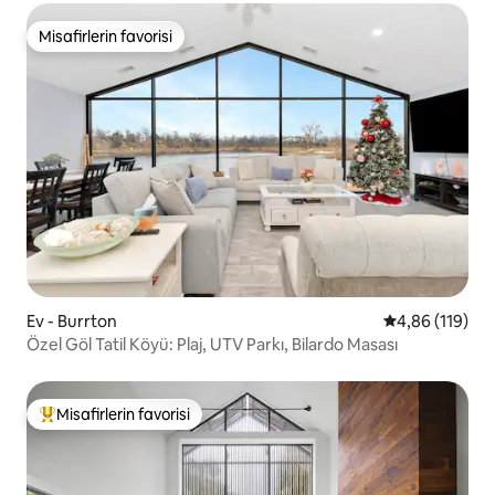
Misafirlerin favorisi
Misafirlerin favorisi
Ev - Burrton
5 üzerinden o
4,86 (119)
Özel Göl Tatil Köyü: Plaj, UTV Parkı, Bilardo Masası
Misafirlerin favorisi
Misafirlerin favorilerinden en beğenilenler arasında