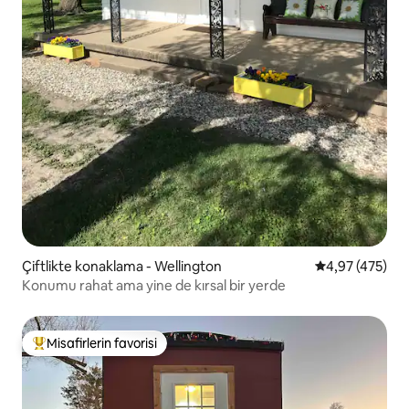
Çiftlikte konaklama - Wellington
5 üzerinden or
4,97 (475)
Konumu rahat ama yine de kırsal bir yerde
Misafirlerin favorisi
Misafirlerin favorilerinden en beğenilenler arasında