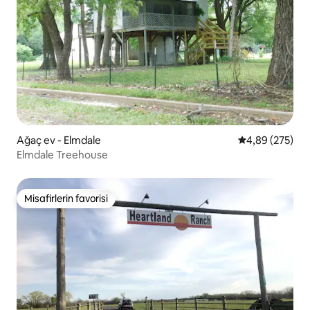
Ağaç ev - Elmdale
5 üzerinden or
4,89 (275)
Elmdale Treehouse
Misafirlerin favorisi
Misafirlerin favorisi