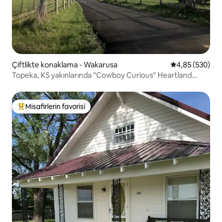
Çiftlikte konaklama - Wakarusa
5 üzerinden or
4,85 (530)
Topeka, KS yakınlarında "Cowboy Curious" Heartland
Çiftliği
Misafirlerin favorisi
Misafirlerin favorilerinden en beğenilenler arasında