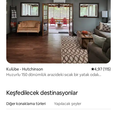
Kulübe - Hutchinson
5 üzerinden o
4,97 (115)
Huzurlu 150 dönümlük arazideki sıcak bir yatak odalı
kulübe
Keşfedilecek destinasyonlar
Diğer konaklama türleri
Yapılacak şeyler