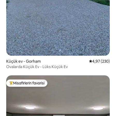
Küçük ev - Gorham
5 üzerinden or
4,97 (230)
Ovalarda Küçük Ev - Lüks Küçük Ev
Misafirlerin favorisi
Misafirlerin favorilerinden en beğenilenler arasında