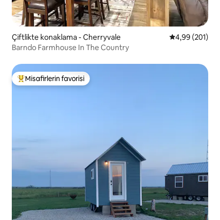
Çiftlikte konaklama - Cherryvale
5 üzerinden or
4,99 (201)
Barndo Farmhouse In The Country
Misafirlerin favorisi
Misafirlerin favorilerinden en beğenilenler arasında