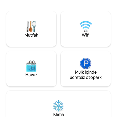
arka verandalar. Geyik ve hindi etrafta
alır: ✲ Özel Jakuzi! Büyük üst güvertede
dolaşıyor. Kamuya ait av arazisinin
✲ ateş çukuru! ✲ Bol yürüyüş! ✲ Disk
yanında. Cheney G
golf sahası! ✲ Topluluk iskelesine erişim!
Prairie'de Frizbi Golf Saha
Şehir Merkezi ve KSU'ya ✲ 30 dakika!
uzak! Hafta sonu kaçamağı
güncellemeler içi
State Park web site
Mutfak
Wifi
Mülk içinde
Havuz
ücretsiz otopark
Klima