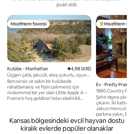
puan aldı.
Misafirlerin favorisi
Misafirlerin favo
Misafirlerin favorisi
Misafirlerin favor
Kulübe - Manhattan
5 üzerinden ortalama 4,98 puan
4,98 (435)
Üçgen çatılı, jakuzili, ateş çukurlu, oyun
odalı, evcil hayvan dostu
Benzersiz ve sakin bir kulübede
Ev - Pretty Prairie
rahatlamanız ve fişini çekmeniz için
1880 Country Far
mükemmel bir yer olan Little Apple A –
Av-Hayvanlar-Jak
Şehir dışına çıkın v
Frame'e hoş geldiniz! Isıtıcı elektrikli
çıkarın. İki katlı e
şöminenin yanında rahatlayın veya açık
Jakuzi mevcut. Ch
hava etkinliklerimizle dışarıda vakit
parkına yakın, balı
geçirmenin keyfini çıkarın. İster romantik
Kansas bölgesindeki evcil hayvan dostu
yürüyüş, avcılık. Kapalı şömine. Izgara ve
bir kaçamak ister kaliteli bir aile zamanı
ateş çukuru. Sessi
arıyor olun, burada deneyimleyeceksiniz!
kiralık evlerde popüler olanaklar
Bilardo masası. Bolca park yeri. Ön ve
Tuttle Creek Gölü manzaralı doğada yer