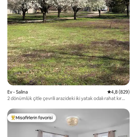
Ev - Salina
5 üzerinden o
4,8 (829)
2 dönümlük çitle çevrili arazideki iki yatak odalı rahat kır
evi.
Misafirlerin favorisi
Misafirlerin favorilerinden en beğenilenler arasında