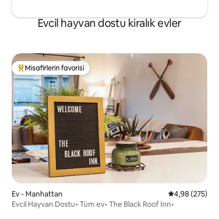
Evcil hayvan dostu kiralık evler
Misafirlerin favorisi
Misafirlerin favorilerinden en beğenilenler arasında
Ev - Manhattan
5 üzerinden or
4,98 (275)
Evcil Hayvan Dostu• Tüm ev• The Black Roof Inn•