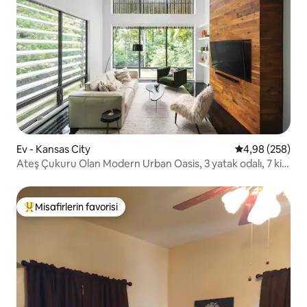
Ev - Kansas City
5 üzerinden or
4,98 (258)
Ateş Çukuru Olan Modern Urban Oasis, 3 yatak odalı, 7 kişi
kalabilir
Misafirlerin favorisi
Misafirlerin favorilerinden en beğenilenler arasında