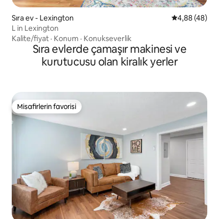
Sıra ev - Lexington
5 üzerinden o
4,88 (48)
L in Lexington
Kalite/fiyat
·
Konum
·
Konukseverlik
Sıra evlerde çamaşır makinesi ve
kurutucusu olan kiralık yerler
Misafirlerin favorisi
Misafirlerin favorisi