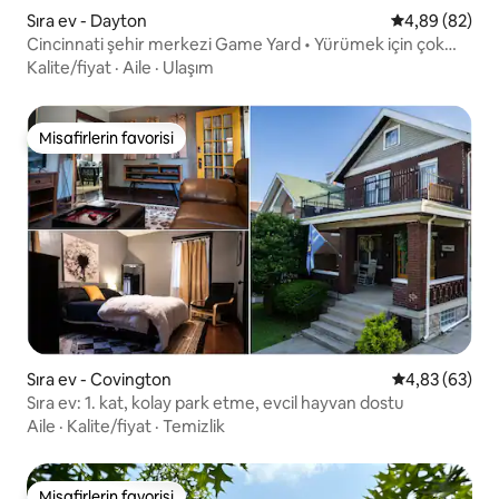
Sıra ev - Dayton
5 üzerinden o
4,89 (82)
Cincinnati şehir merkezi Game Yard • Yürümek için çok
uygun
Kalite/fiyat
·
Aile
·
Ulaşım
Misafirlerin favorisi
Misafirlerin favorisi
Sıra ev - Covington
5 üzerinden o
4,83 (63)
Sıra ev: 1. kat, kolay park etme, evcil hayvan dostu
Aile
·
Kalite/fiyat
·
Temizlik
Misafirlerin favorisi