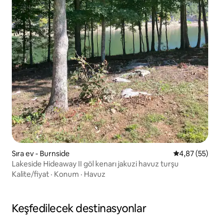
Sıra ev - Burnside
5 üzerinden o
4,87 (55)
Lakeside Hideaway II göl kenarı jakuzi havuz turşu
Kalite/fiyat
·
Konum
·
Havuz
Keşfedilecek destinasyonlar