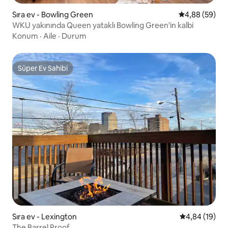
Sıra ev - Bowling Green
5 üzerinden o
4,88 (59)
WKU yakınında Queen yataklı Bowling Green'in kalbi
Konum
·
Aile
·
Durum
Süper Ev Sahibi
Süper Ev Sahibi
Sıra ev - Lexington
5 üzerinden o
4,84 (19)
The Barrel Proof