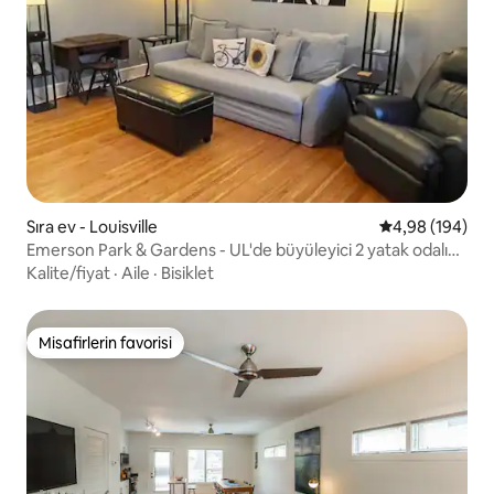
Sıra ev - Louisville
5 üzerinden or
4,98 (194)
Emerson Park & Gardens - UL'de büyüleyici 2 yatak odalı
ev,
Kalite/fiyat
·
Aile
·
Bisiklet
Misafirlerin favorisi
Misafirlerin favorisi