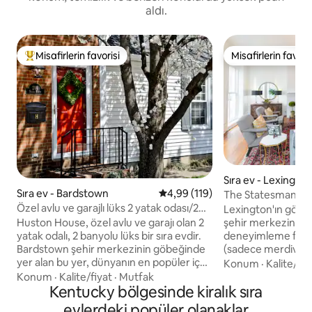
aldı.
Misafirlerin favorisi
Misafirlerin favoris
Misafirlerin favorilerinden en beğenilenler arasında
Misafirlerin favoris
Sıra ev - Lexingto
Sıra ev - Bardstown
5 üzerinden ortalama 4,99 puan
4,99 (119)
The Statesman / R
Özel avlu ve garajlı lüks 2 yatak odası/2
mesafesinde, / Sü
Lexington'ın göbe
banyo.
Huston House, özel avlu ve garajı olan 2
şehir merkezinin k
yatak odalı, 2 banyolu lüks bir sıra evdir.
deneyimleme fırsatı
Bardstown şehir merkezinin göbeğinde
(sadece merdivenler
yer alan bu yer, dünyanın en popüler içki
düzey kaplamalarl
Konum
·
Kalite/fiy
fabrikalarından bazılarına dakikalar
kaçınmadan bir yü
Konum
·
Kalite/fiyat
·
Mutfak
mesafesindedir. Bu beş yıldızlı kiralık yer,
Kentucky bölgesinde kiralık sıra
geçmiştir. Eski dü
Bardstown'daki en çok aranan yerlerden
modern zamanların 
evlerdeki popüler olanaklar