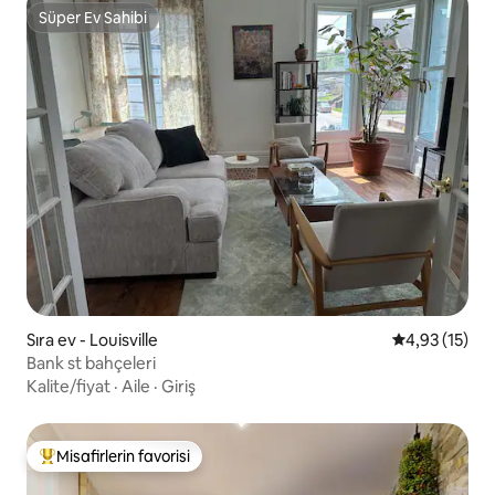
Süper Ev Sahibi
Süper Ev Sahibi
Sıra ev - Louisville
5 üzerinden 
4,93 (15)
Bank st bahçeleri
Kalite/fiyat
·
Aile
·
Giriş
Misafirlerin favorisi
Misafirlerin favorilerinden en beğenilenler arasında