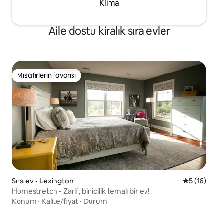
Klima
Aile dostu kiralık sıra evler
Misafirlerin favorisi
Misafirlerin favorisi
Sıra ev - Lexington
5 üzerind
5 (16)
Homestretch - Zarif, binicilik temalı bir ev!
Konum
·
Kalite/fiyat
·
Durum