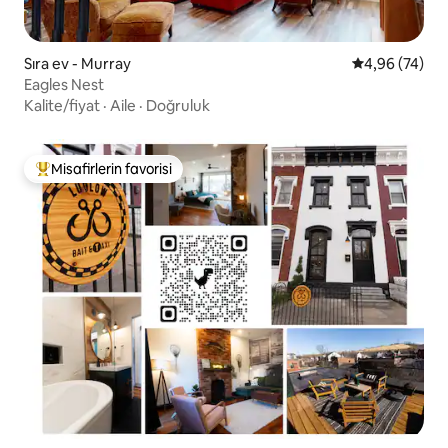
Sıra ev - Murray
5 üzerinden o
4,96 (74)
Eagles Nest
Kalite/fiyat
·
Aile
·
Doğruluk
Misafirlerin favorisi
Misafirlerin favorilerinden en beğenilenler arasında