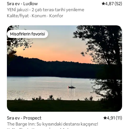
Sıra ev - Ludlow
5 üzerinden o
4,87 (52)
YENİ jakuzi - 2 çatı terası tarihi yenileme
Kalite/fiyat
·
Konum
·
Konfor
Misafirlerin favorisi
Misafirlerin favorisi
Sıra ev - Prospect
5 üzerinden 
4,91 (11)
The Barge Inn: Su kıyısındaki destansı kaçışınız!