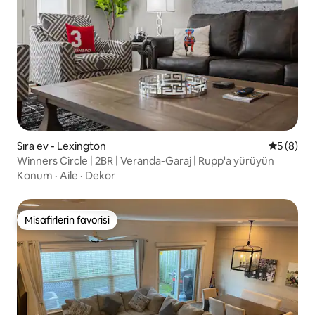
Sıra ev - Lexington
5 üzerind
5 (8)
Winners Circle | 2BR | Veranda-Garaj | Rupp'a yürüyün
Konum
·
Aile
·
Dekor
Misafirlerin favorisi
Misafirlerin favorisi