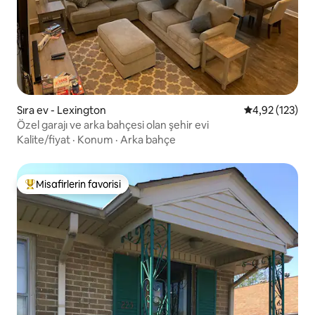
Sıra ev - Lexington
5 üzerinden o
4,92 (123)
Özel garajı ve arka bahçesi olan şehir evi
Kalite/fiyat
·
Konum
·
Arka bahçe
Misafirlerin favorisi
Misafirlerin favorilerinden en beğenilenler arasında