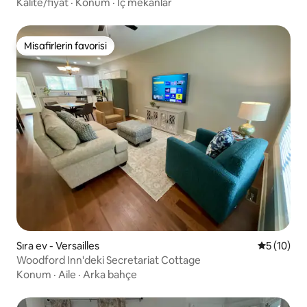
Kalite/fiyat
·
Konum
·
İç mekânlar
Misafirlerin favorisi
Misafirlerin favorisi
Sıra ev - Versailles
5 üzerind
5 (10)
Woodford Inn'deki Secretariat Cottage
Konum
·
Aile
·
Arka bahçe