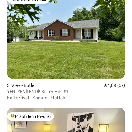
Misafirlerin favorisi
Sıra ev - Butler
5 üzerinden o
4,89 (57)
YENİ YENİLENDİ! Butler Hills #1
Kalite/fiyat
·
Konum
·
Mutfak
Misafirlerin favorisi
Misafirlerin favorilerinden en beğenilenler arasında