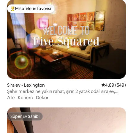
Misafirlerin favorisi
Misafirlerin favorilerinden en beğenilenler arasında
Sıra ev - Lexington
5 üzerinden or
4,89 (549)
Şehir merkezine yakın rahat, şirin 2 yatak odalı sıra ev,
işletmeler
Aile
·
Konum
·
Dekor
Süper Ev Sahibi
Süper Ev Sahibi