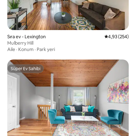
Sıra ev - Lexington
5 üzerinden or
4,93 (254)
Mulberry Hill
Aile
·
Konum
·
Park yeri
Süper Ev Sahibi
Süper Ev Sahibi