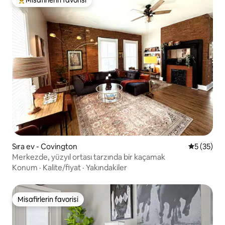
Misafirlerin favorilerinden en beğenilenler arasında
Sıra ev - Covington
5 üzerinde
5 (35)
Merkezde, yüzyıl ortası tarzında bir kaçamak
Konum
·
Kalite/fiyat
·
Yakındakiler
Misafirlerin favorisi
Misafirlerin favorisi