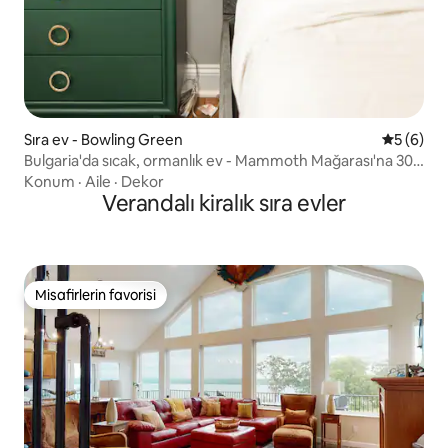
Sıra ev - Bowling Green
5 üzerind
5 (6)
Bulgaria'da sıcak, ormanlık ev - Mammoth Mağarası'na 30
dakika mesafede
Konum
·
Aile
·
Dekor
Verandalı kiralık sıra evler
Misafirlerin favorisi
Misafirlerin favorisi