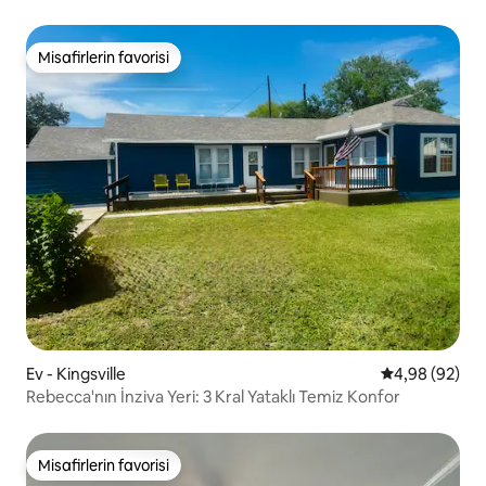
Misafirlerin favorisi
Misafirlerin favorisi
Ev - Kingsville
5 üzerinden o
4,98 (92)
Rebecca'nın İnziva Yeri: 3 Kral Yataklı Temiz Konfor
Misafirlerin favorisi
Misafirlerin favorisi