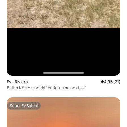
Ev - Riviera
5 üzerinden 
4,95 (21)
Baffin Körfezi'ndeki "balık tutma noktası"
Süper Ev Sahibi
Süper Ev Sahibi