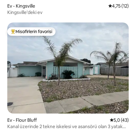
Ev - Kingsville
5 üzerinden 
4,75 (12)
Kingsville'deki ev
Misafirlerin favorisi
Misafirlerin favorilerinden en beğenilenler arasında
Ev - Flour Bluff
5 üzerinden
5,0 (43)
Kanal üzerinde 2 tekne iskelesi ve asansörü olan 3 yatak
odalı ev