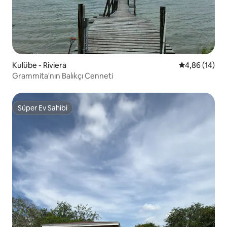
Kulübe - Riviera
5 üzerinden o
4,86 (14)
Grammita'nın Balıkçı Cenneti
Süper Ev Sahibi
Süper Ev Sahibi