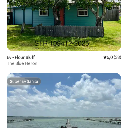
Ev - Flour Bluff
5 üzerinden
5,0 (33)
The Blue Heron
Süper Ev Sahibi
Süper Ev Sahibi