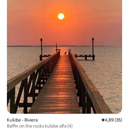
Kulübe - Riviera
5 üzerinden o
4,89 (35)
Baffin on the rocks kulübe alfa (4)