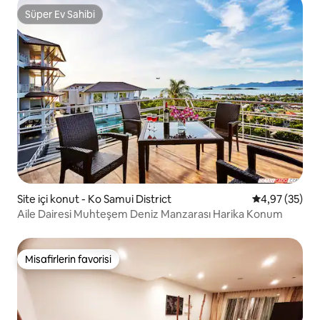
Süper Ev Sahibi
Süper Ev Sahibi
Site içi konut - Ko Samui District
5 üzerinden o
4,97 (35)
Aile Dairesi Muhteşem Deniz Manzarası Harika Konum
Misafirlerin favorisi
Misafirlerin favorisi