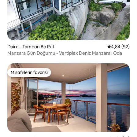
Daire - Tambon Bo Put
5 üzerinden o
4,84 (92)
Manzara Gün Doğumu - Vertiplex Deniz Manzaralı Oda
Misafirlerin favorisi
Misafirlerin favorisi