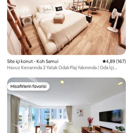
Site içi konut - Koh Samui
5 üzerinden or
4,89 (167)
Havuz Kenarında 2 Yatak Odalı Plaj Yakınında | Oda İçi
Filtrelenmiş Su
Misafirlerin favorisi
Misafirlerin favorisi