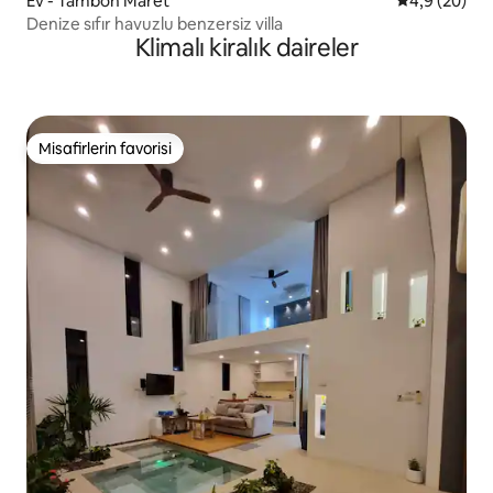
Ev - Tambon Maret
5 üzerinden 
4,9 (20)
Denize sıfır havuzlu benzersiz villa
Klimalı kiralık daireler
Misafirlerin favorisi
Misafirlerin favorisi