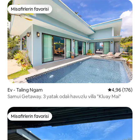
Misafirlerin favorisi
Misafirlerin favorisi
Ev - Taling Ngam
5 üzerinden or
4,96 (176)
Samui Getaway. 3 yatak odalı havuzlu villa "Kluay Mai"
Misafirlerin favorisi
Misafirlerin favorisi