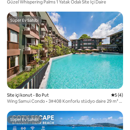
Güzel Whispering Palms 1 Yatak Odalı Site İçi Daire
Süper Ev Sahibi
Süper Ev Sahibi
Site içi konut - Bo Put
5 üzerin
5 (4)
Wing Samui Condo • 3#408 Konforlu stüdyo daire 29 m² •
BoPhut
Süper Ev Sahibi
Süper Ev Sahibi