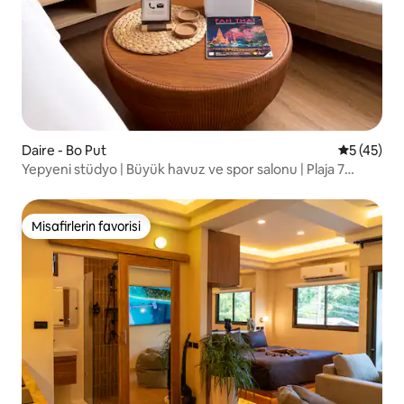
Daire - Bo Put
5 üzerinde
5 (45)
Yepyeni stüdyo | Büyük havuz ve spor salonu | Plaja 7
dakika!
Misafirlerin favorisi
Misafirlerin favorisi