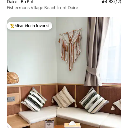
Daire - Bo Put
5 üzerinden 
4,83 (12)
Fishermans Village Beachfront Daire
Misafirlerin favorisi
Misafirlerin favorilerinden en beğenilenler arasında