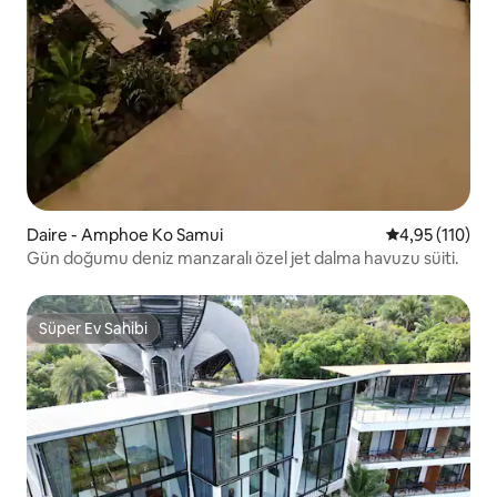
Daire - Amphoe Ko Samui
5 üzerinden o
4,95 (110)
Gün doğumu deniz manzaralı özel jet dalma havuzu süiti.
Süper Ev Sahibi
Süper Ev Sahibi