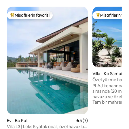
Misafirlerin favorisi
Misafirlerin favo
Misafirlerin favorilerinden en beğenilenler arasında
Misafirlerin favor
Villa - Ko Samui
Özel yüzme havuzlu
villa
PLAJ kenarında lüks 
sırasında (20 metr
havuzu ve özel yürü
Tam bir mahremiye
edilmiştir. İçerid
lükslere sahip yeni
geleneksel Tayland
Ev - Bo Put
5 üzerinden ortalama 5 pu
5 (7)
ekipmanlar dahildir
Villa L3 | Lüks 5 yatak odalı, özel havuzlu