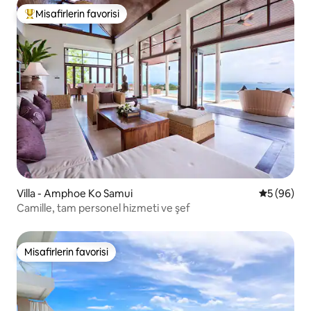
Misafirlerin favorisi
Misafirlerin favorilerinden en beğenilenler arasında
Villa - Amphoe Ko Samui
5 üzerinde
5 (96)
Camille, tam personel hizmeti ve şef
Misafirlerin favorisi
Misafirlerin favorisi