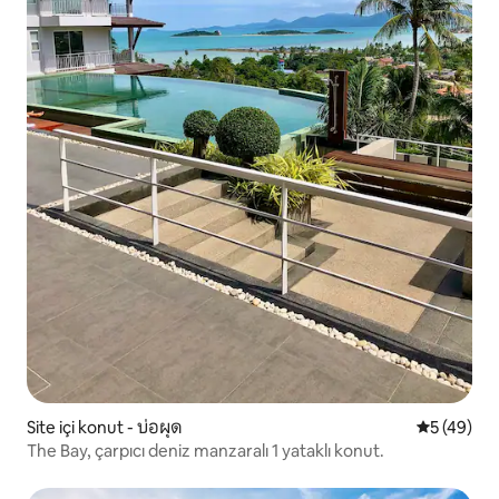
Site içi konut - บ่อผุด
5 üzerinde
5 (49)
The Bay, çarpıcı deniz manzaralı 1 yataklı konut.