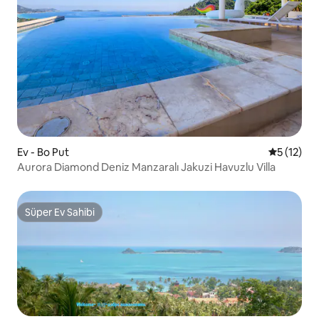
Ev - Bo Put
5 üzerind
5 (12)
Aurora Diamond Deniz Manzaralı Jakuzi Havuzlu Villa
Süper Ev Sahibi
Süper Ev Sahibi