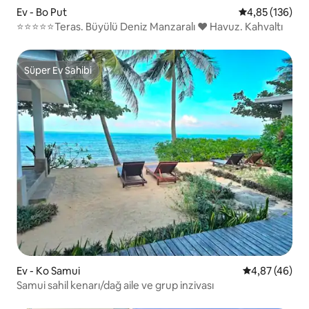
Ev - Bo Put
5 üzerinden or
4,85 (136)
⭐⭐⭐⭐⭐Teras. Büyülü Deniz Manzaralı ❤️ Havuz. Kahvaltı
Süper Ev Sahibi
Süper Ev Sahibi
Ev - Ko Samui
5 üzerinden o
4,87 (46)
Samui sahil kenarı/dağ aile ve grup inzivası