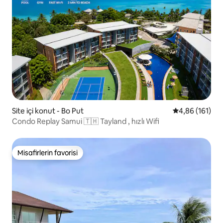
Site içi konut - Bo Put
5 üzerinden o
4,86 (161)
Condo Rеplay Samui 🇹🇭 Tayland , hızlı Wifi
Misafirlerin favorisi
Misafirlerin favorisi