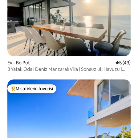
Ev - Bo Put
5 üzerinde
5 (43)
3 Yatak Odalı Deniz Manzaralı Villa | Sonsuzluk Havuzu |
Koh Samui
Misafirlerin favorisi
Misafirlerin favorilerinden en beğenilenler arasında