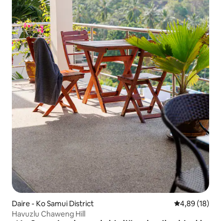
Daire - Ko Samui District
5 üzerinden o
4,89 (18)
Havuzlu Chaweng Hill