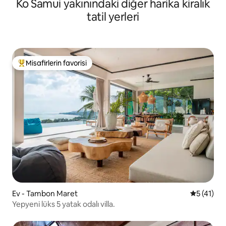
Ko Samui yakınındaki diğer harika kiralık
tatil yerleri
Misafirlerin favorisi
Misafirlerin favorilerinden en beğenilenler arasında
Ev - Tambon Maret
5 üzerind
5 (41)
Yepyeni lüks 5 yatak odalı villa.