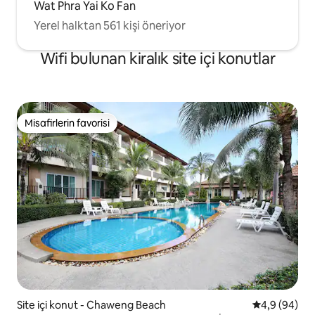
Wat Phra Yai Ko Fan
Yerel halktan 561 kişi öneriyor
Wifi bulunan kiralık site içi konutlar
Misafirlerin favorisi
Misafirlerin favorisi
Site içi konut - Chaweng Beach
5 üzerinden 
4,9 (94)