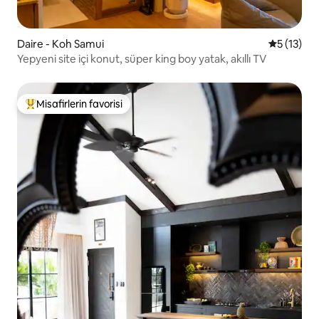
Daire - Koh Samui
5 üzerind
5 (13)
Yepyeni site içi konut, süper king boy yatak, akıllı TV
Misafirlerin favorisi
Misafirlerin favorilerinden en beğenilenler arasında