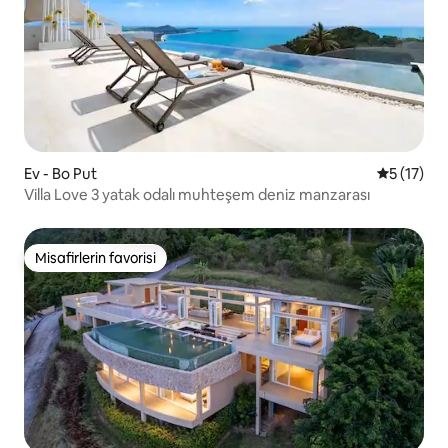
Ev - Bo Put
5 üzerind
5 (17)
Villa Love 3 yatak odalı muhteşem deniz manzarası
Misafirlerin favorisi
Misafirlerin favorisi