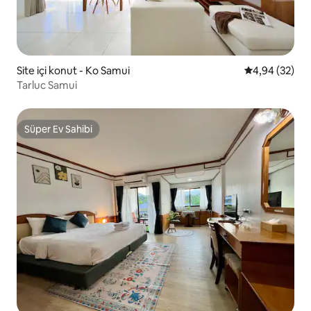
Site içi konut - Ko Samui
5 üzerinden o
4,94 (32)
Tarluc Samui
Süper Ev Sahibi
Süper Ev Sahibi