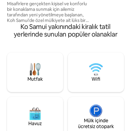
çocuğa kadar kona
villa
Misafirlere gerçekten kişisel ve konforlu
(beşikler döşenmişt
bir konaklama sunmak için ailemiz
sahip olmak için A
tarafından yeni yönetilmeye başlanan,
seyahatseverlerin
Koh Samui'de özel mülkiyete ait lüks bir
değerlendirmelerin
Ko Samui yakınındaki kiralık tatil
dinlenme yeri olan L3 Villa'ya hoş
okuyabilir, resimle
geldiniz. Geniş alan, mahremiyet ve
yerlerinde sunulan popüler olanaklar
açıklamaları okuyabi
rahatlık düşünülerek tasarlanan villamız,
rahat ama zarif bir ada deneyimi arayan
aileler veya gruplar için idealdir. Villada
geniş kapalı ve açık yaşam alanları, özel
bir yüzme havuzu ve her birinin kendi
ebeveyn banyosu bulunan 5 yatak odası
bulunuyor; böylece herkes hem ortak
anların hem de kişisel alanının keyfini
Mutfak
Wifi
çıkarabilir.
Mülk içinde
Havuz
ücretsiz otopark