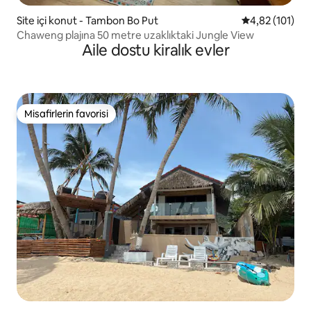
Site içi konut - Tambon Bo Put
5 üzerinden o
4,82 (101)
Chaweng plajına 50 metre uzaklıktaki Jungle View
Aile dostu kiralık evler
Misafirlerin favorisi
Misafirlerin favorisi