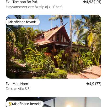
Ev - Tambon Bo Put
5 üzerinden o
4,93 (101)
Hayvanseverlere özel plaj kulübesi
Misafirlerin favorisi
Misafirlerin favorisi
Ev - Mae Nam
5 üzerinden 
4,9 (77)
Deluxe villa S 5
Misafirlerin favorisi
Misafirlerin favorilerinden en beğenilenler arasında