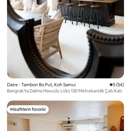
Daire - Tambon Bo Put, Koh Samui
5 üzerinde
5 (54)
Bangrak'ta Dalma Havuzlu Lüks 130 Metrekarelik Çatı Katı
Misafirlerin favorisi
Misafirlerin favorisi