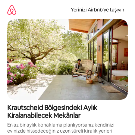
İçeriğe
atla
Yerinizi Airbnb'ye taşıyın
Krautscheid Bölgesindeki Aylık
Kiralanabilecek Mekânlar
En az bir aylık konaklama planlıyorsanız kendinizi
evinizde hissedeceğiniz uzun süreli kiralık yerleri