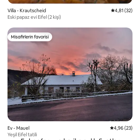
Villa - Krautscheid
5 üzerinden 
4,81 (32)
Eski papaz evi Eifel (2 kişi)
Misafirlerin favorisi
Misafirlerin favorisi
Ev - Mauel
5 üzerinden o
4,96 (23)
Yeşil Eifel tatili