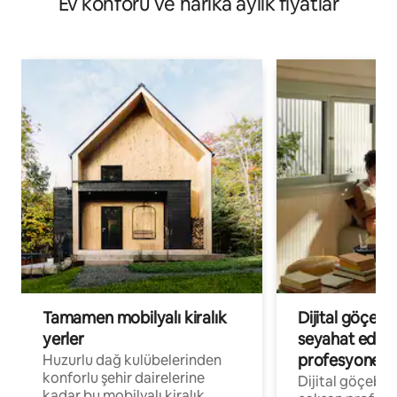
Ev konforu ve harika aylık fiyatlar
Tamamen mobilyalı kiralık
Dijital göçebe
yerler
seyahat eden
profesyonelle
Huzurlu dağ kulübelerinden
konforlu şehir dairelerine
Dijital göçebel
kadar bu mobilyalı kiralık