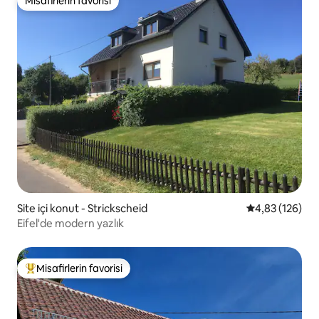
Misafirlerin favorisi
Misafirlerin favorisi
Site içi konut - Strickscheid
5 üzerinden or
4,83 (126)
Eifel'de modern yazlık
Misafirlerin favorisi
Misafirlerin favorilerinden en beğenilenler arasında