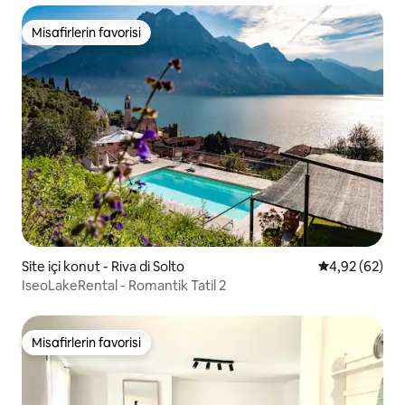
Misafirlerin favorisi
Misafirlerin favorisi
Site içi konut - Riva di Solto
5 üzerinden o
4,92 (62)
IseoLakeRental - Romantik Tatil 2
Misafirlerin favorisi
Misafirlerin favorisi