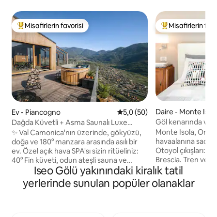
Misafirlerin favorisi
Misafirlerin favo
Misafirlerin favorilerinden en beğenilenler arasında
Misafirlerin favor
Daire - Monte Isol
Ev - Piancogno
5 üzerinden ortalama 5,0 pua
5,0 (50)
Göl kenarında vin
Dağda Küvetli + Asma Saunalı Luxe
Casadina
Home
Monte Isola, Orio 
✨ Val Camonica'nın üzerinde, gökyüzü,
havaalanına sadece
doğa ve 180° manzara arasında asılı bir
Otoyol çıkışları: P
ev. Özel açık hava SPA'sı sizin ritüeliniz:
Brescia. Tren veya
40° Fin küveti, odun ateşli sauna ve
Iseo Gölü yakınındaki kiralık tatil
Sulzano'ya Ferrovie 
yıldızların altında sıcak duş. 🛏️ Çift kişilik
Feribotla, Iseo ve
yataklı süit + çift kişilik asma kat, 🛋️ Vadi
yerlerinde sunulan popüler olanaklar
Peschiera Maraglio'ya. Evin
manzaralı cam duvarlı oturma odası,
misafirler için kullanılabilir
Birinci sınıf 🍳 mutfak, 📶 Hızlı kablosuz
Gölü'nün bir adasın
internet bağlantısı 🚐 Özel park yeri +
sadeliğin cazibes
elektrikli araç şarjı 🌿 Mahremiyet,