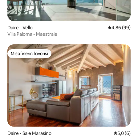
Daire - Vello
5 üzerinden o
4,86 (99)
Villa Paloma - Maestrale
Misafirlerin favorisi
Misafirlerin favorisi
Daire - Sale Marasino
5 üzerinde
5,0 (6)