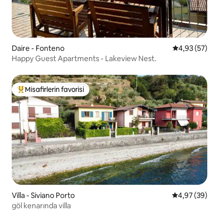
Daire - Fonteno
5 üzerinden o
4,93 (57)
Happy Guest Apartments - Lakeview Nest.
Misafirlerin favorisi
Misafirlerin favorilerinden en beğenilenler arasında
Villa - Siviano Porto
5 üzerinden o
4,97 (39)
göl kenarında villa