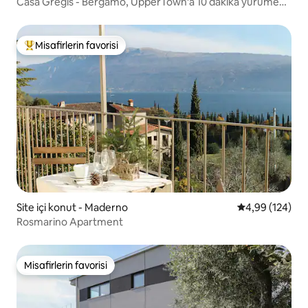
Casa Gregis - Bergamo, UpperTown'a 10 dakika yürüme
mesafesinde
Misafirlerin favorisi
Misafirlerin favorilerinden en beğenilenler arasında
Site içi konut - Maderno
5 üzerinden or
4,99 (124)
Rosmarino Apartment
Misafirlerin favorisi
Misafirlerin favorisi