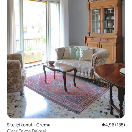
Site içi konut - Crema
5 üzerinden or
4,96 (138)
Clara Teyze Dairesi