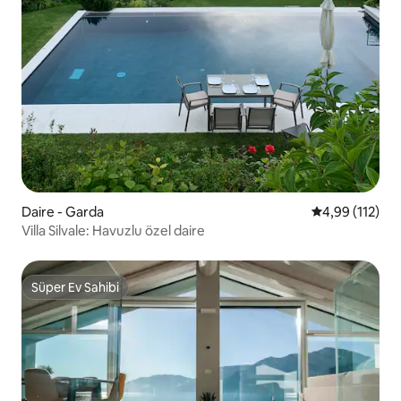
Daire - Garda
5 üzerinden o
4,99 (112)
Villa Silvale: Havuzlu özel daire
Süper Ev Sahibi
Süper Ev Sahibi