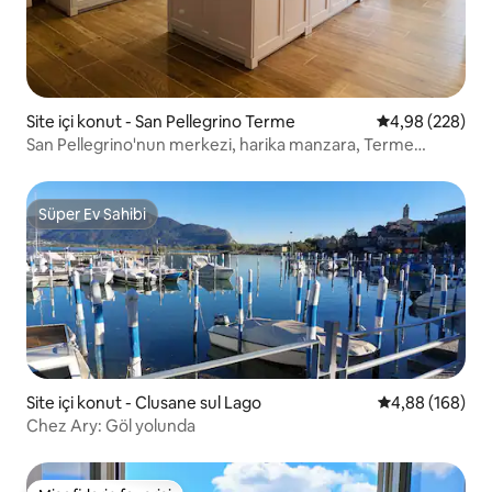
Site içi konut - San Pellegrino Terme
5 üzerinden or
4,98 (228)
San Pellegrino'nun merkezi, harika manzara, Terme
yakınında
Süper Ev Sahibi
Süper Ev Sahibi
Site içi konut - Clusane sul Lago
5 üzerinden or
4,88 (168)
Chez Ary: Göl yolunda