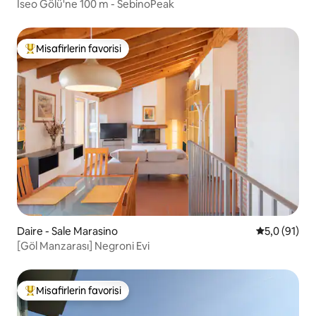
Iseo Gölü'ne 100 m - SebinoPeak
Misafirlerin favorisi
Misafirlerin favorilerinden en beğenilenler arasında
Daire - Sale Marasino
5 üzerinden
5,0 (91)
[Göl Manzarası] Negroni Evi
Misafirlerin favorisi
Misafirlerin favorilerinden en beğenilenler arasında