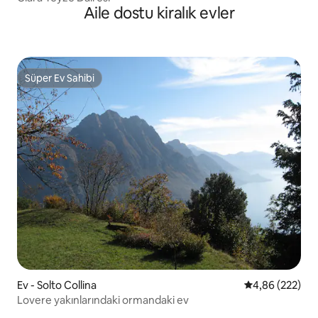
Aile dostu kiralık evler
Süper Ev Sahibi
Süper Ev Sahibi
Ev - Solto Collina
5 üzerinden or
4,86 (222)
Lovere yakınlarındaki ormandaki ev