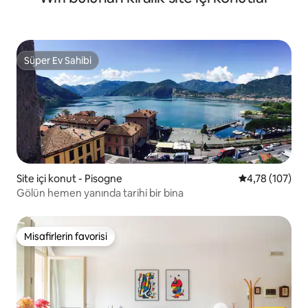
Süper Ev Sahibi
Süper Ev Sahibi
Site içi konut - Pisogne
5 üzerinden o
4,78 (107)
Gölün hemen yanında tarihi bir bina
Misafirlerin favorisi
Misafirlerin favorisi