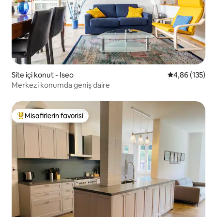
Site içi konut - Iseo
5 üzerinden or
4,86 (135)
Merkezi konumda geniş daire
Misafirlerin favorisi
Misafirlerin favorilerinden en beğenilenler arasında