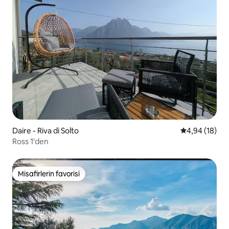
Daire - Riva di Solto
5 üzerinden o
4,94 (18)
Ross 1'den
Misafirlerin favorisi
Misafirlerin favorisi