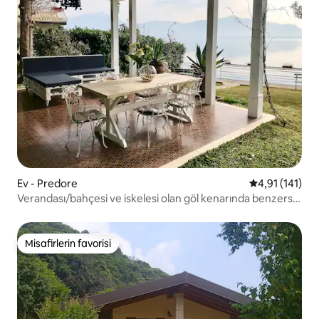
Ev - Predore
5 üzerinden o
4,91 (141)
Verandası/bahçesi ve iskelesi olan göl kenarında benzersiz
ev
Misafirlerin favorisi
Misafirlerin favorisi