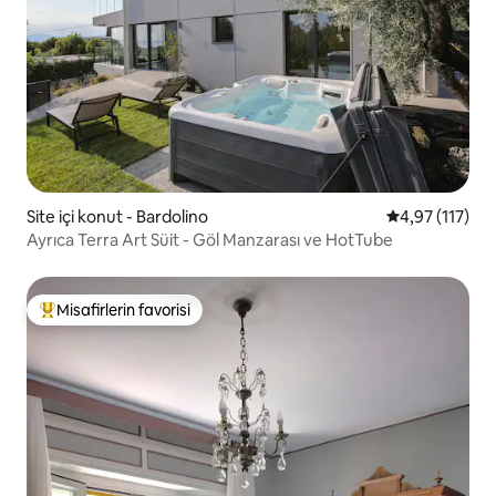
Site içi konut - Bardolino
5 üzerinden o
4,97 (117)
Ayrıca Terra Art Süit - Göl Manzarası ve HotTube
Misafirlerin favorisi
Misafirlerin favorilerinden en beğenilenler arasında