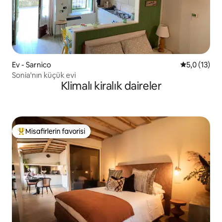
Ev - Sarnico
5 üzerinden
5,0 (13)
Sonia'nın küçük evi
Klimalı kiralık daireler
Misafirlerin favorisi
Misafirlerin favorilerinden en beğenilenler arasında