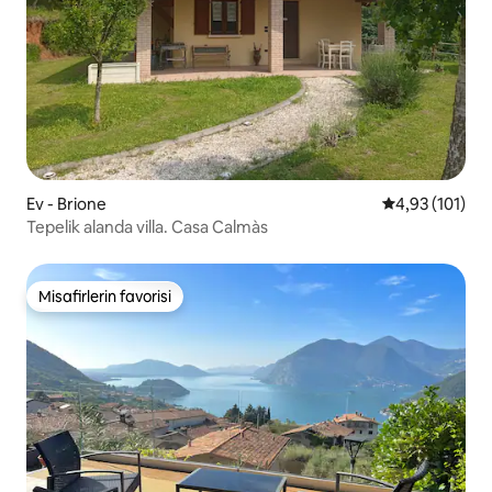
Ev - Brione
5 üzerinden o
4,93 (101)
Tepelik alanda villa. Casa Calmàs
Misafirlerin favorisi
Misafirlerin favorisi