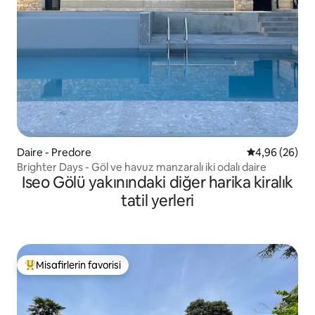
Daire - Predore
5 üzerinden o
4,96 (26)
Brighter Days - Göl ve havuz manzaralı iki odalı daire
Iseo Gölü yakınındaki diğer harika kiralık
tatil yerleri
Misafirlerin favorisi
Misafirlerin favorilerinden en beğenilenler arasında