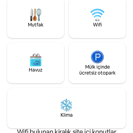
için ideal bir yer o
sessizlik ve sağlıklı yaşam: Vadi
bulunmaktadır. Yür
gözlerinizin önünde, zaman sizin için
keşfedilecek olan 
yavaşlarken ışık, ahşap ve dağların
atmosfer ve manza
huzuru arasında yavaşça
Mutfak
Wifi
CIR 017111-CNI-00
deneyimlenecek romantik bir kaçamak.
Mülk içinde
Havuz
ücretsiz otopark
Klima
Wifi bulunan kiralık site içi konutlar