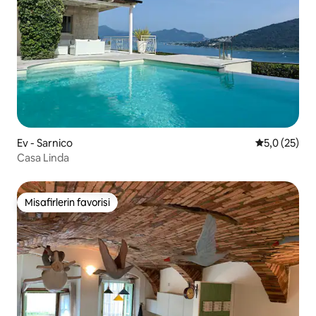
Ev - Sarnico
5 üzerinden
5,0 (25)
Casa Linda
Misafirlerin favorisi
Misafirlerin favorisi