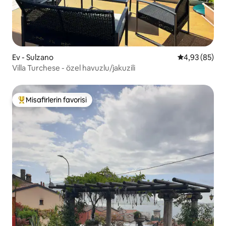
Ev - Sulzano
5 üzerinden o
4,93 (85)
Villa Turchese - özel havuzlu/jakuzili
Misafirlerin favorisi
Misafirlerin favorilerinden en beğenilenler arasında