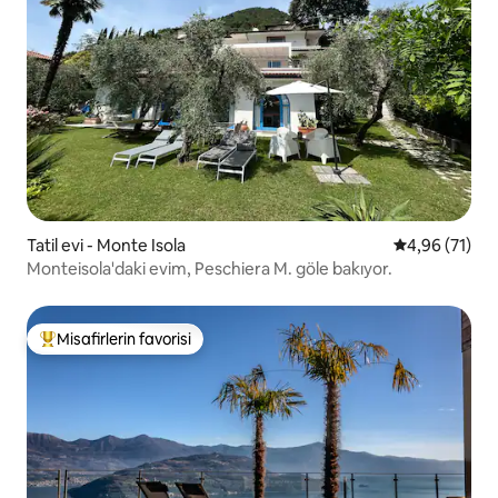
Tatil evi - Monte Isola
5 üzerinden o
4,96 (71)
Monteisola'daki evim, Peschiera M. göle bakıyor.
Misafirlerin favorisi
Misafirlerin favorilerinden en beğenilenler arasında