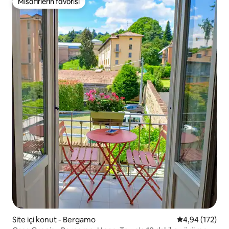
Misafirlerin favorisi
Misafirlerin favorisi
Site içi konut - Bergamo
5 üzerinden or
4,94 (172)