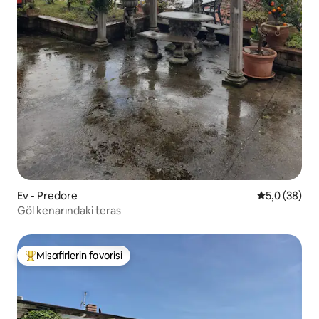
Ev - Predore
5 üzerinden 
5,0 (38)
Göl kenarındaki teras
Misafirlerin favorisi
Misafirlerin favorilerinden en beğenilenler arasında