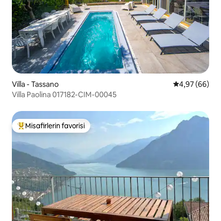
Villa - Tassano
5 üzerinden o
4,97 (66)
Villa Paolina 017182-CIM-00045
Misafirlerin favorisi
Misafirlerin favorilerinden en beğenilenler arasında