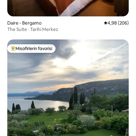
Daire - Bergamo
5 üzerinden or
4,98 (206)
The Suite · Tarihi Merkez
Misafirlerin favorisi
Misafirlerin favorilerinden en beğenilenler arasında