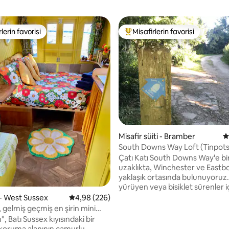
lerin favorisi
Misafirlerin favorisi
rin favorilerinden en beğenilenler arasında
Misafirlerin favorilerinden en b
,99 puan, 209 değerlendirme
Misafir süiti - Bramber
5
South Downs Way Loft (Tinpots
Çatı Katı South Downs Way'e bir taş atımı
uzaklıkta, Winchester ve Eastb
yaklaşık ortasında bulunuyoruz
yürüyen veya bisiklet sürenler i
idealdir. Çatı katı aydınlık ve konforlu bir
- West Sussex
5 üzerinden ortalama 4,98 puan, 226 değerl
4,98 (226)
stüdyodur. İdeal olarak 2 yetişkin
 gelmiş geçmiş en şirin mini
ancak 3. bir yetişkin/çocuk için 
", Batı Sussex kıyısındaki bir
üzerine bir Z yatak temin edilebi
koruma alanının çamurlu