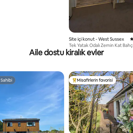
Site içi konut - West Sussex
5
Tek Yatak Odalı Zemin Kat Bahç
Aile dostu kiralık evler
 Sahibi
Misafirlerin favorisi
 Sahibi
Misafirlerin favorilerinden en b