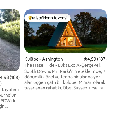
Ahır - We
Misafirlerin favorisi
Misafi
eğenilenler arasında
Misafirlerin favorilerinden en beğenilenler arasında
Misafirl
The Old 
South Dow
alan, güze
mandıra o
geldiniz.
köy konu
sunan kar
Kulübe - Ashington
5 üzerinden ortalama 
4,99 (187)
ve mode
The Hazel Hide - Lüks Eko A-Çerçeveli
karışımını
Kulübe
South Downs Milli Parkı'nın eteklerinde, 7
manzarala
dönümlük özel ve tenha bir alanda yer
 üzerinden ortalama 4,98 puan, 189 değerlendirme
4,98 (189)
patikalar
alan üçgen çatılı bir kulübe. Mimari olarak
atmosfer
)
tasarlanan rahat kulübe, Sussex kırsalının
zarafetin
manzarasına sahip bir asma kat da dahil
geldiği b
ourne'un
olmak üzere iki yatak odasına sahiptir.
özel bir 
. SDW'de
Benzersiz bir deneyim arayan çiftler,
çin
yeniden bir araya gelmek isteyen
endirme
arkadaşlar veya doğada kaliteli zaman
 içindir,
geçirmek isteyen küçük aileler için
istek
mükemmeldir. Dünya standartlarında
lir. King