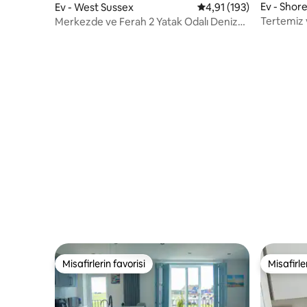
Ev - Sho
Ev - West Sussex
5 üzerinden ortalama 4
4,91 (193)
Tertemiz 
Merkezde ve Ferah 2 Yatak Odalı Deniz
Downs ev
Kenarında Bahçeli Ev
Misafirlerin favorisi
Misafirle
Misafirlerin favorisi
Misafirle