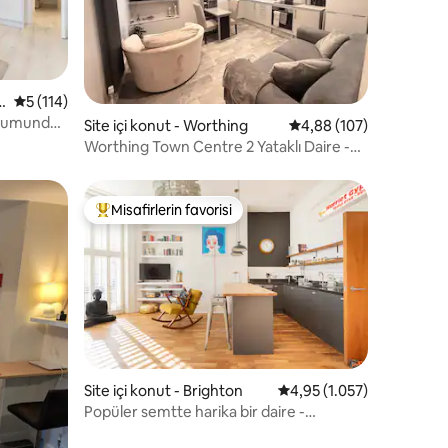
v
5 üzerinden ortalama 5 puan, 114 değerlendirme
5 (114)
onumunda
endirme
Site içi konut - Worthing
5 üzerinden ortalama 
4,88 (107)
Worthing Town Centre 2 Yataklı Daire -
Plaja 3 Dakika
Misafirlerin favorisi
Misafirlerin favorilerinden en beğenilenler arasında
Site içi konut - Brighton
5 üzerinden ortalama 4,
4,95 (1.057)
Popüler semtte harika bir daire -
endirme
Kemptown