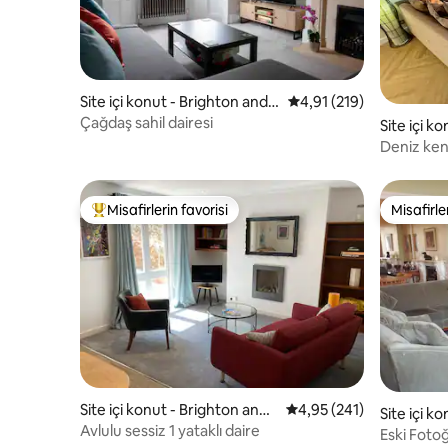
Site içi konut - Brighton and
5 üzerinden ortalama 4
4,91 (219)
Hove
Çağdaş sahil dairesi
Site içi k
Deniz ken
Misafirlerin favorisi
Misafirle
Misafirlerin favorilerinden en beğenilenler arasında
Misafirle
Site içi konut - Brighton and
5 üzerinden ortalama 4
4,95 (241)
Site içi k
Hove
Avlulu sessiz 1 yataklı daire
Eski Foto