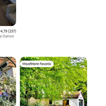
 üzerinden ortalama 4,79 puan, 237 değerlendirme
4,79 (237)
e Dairesi
Misafirlerin favorisi
eğenilenler arasında
Misafirlerin favorisi