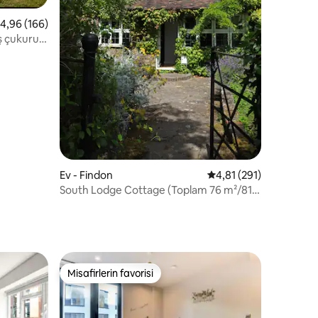
endirme
 üzerinden ortalama 4,96 puan, 166 değerlendirme
4,96 (166)
ş çukuru,
Ev - Findon
5 üzerinden ortalama 
4,81 (291)
South Lodge Cottage (Toplam 76 m²/814
ft²)
Misafirlerin favorisi
Misafirlerin favorisi