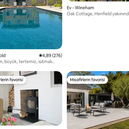
,96 puan, 115 değerlendirme
Ev - Wineham
Oak Cottage, Henfield yakınınd
old
5 üzerinden ortalama 4,89 puan, 276 değerl
4,89 (276)
 büyük, tertemiz, ısıtmalı
rsal manzaralar
lerin favorisi
Misafirlerin favorisi
rin favorilerinden en beğenilenler arasında
Misafirlerin favorisi