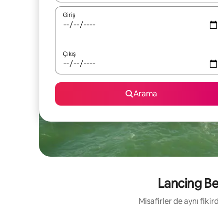
Giriş
Çıkış
Arama
Lancing Bea
Misafirler de aynı fik