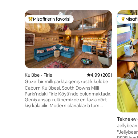
Misafirlerin favorisi
Misafir
Misafirlerin favorilerinden en beğenilenler arasında
Misafirle
Kulübe - Firle
5 üzerinden ortalama 4
4,99 (209)
Güzel bir milli parkta geniş rustik kulübe
Caburn Kulübesi, South Downs Milli
Parkı'ndaki Firle Köyü'nde bulunmaktadır.
Geniş ahşap kulübemizde en fazla dört
kişi kalabilir. Modern olanaklarla tam
donanımlı olmasının yanı sıra sıcak bir
rustik cazibesi vardır. Oturma alanına
Tekne ev 
sahip özel bir arka teras vardır. Romantik
Jellybean,
kaçamaklar veya aktif tatiller için idealdir.
tekne ev!
"Jellybean
Doğrudan kulübeden yürüyerek ve
RSPB kuş 