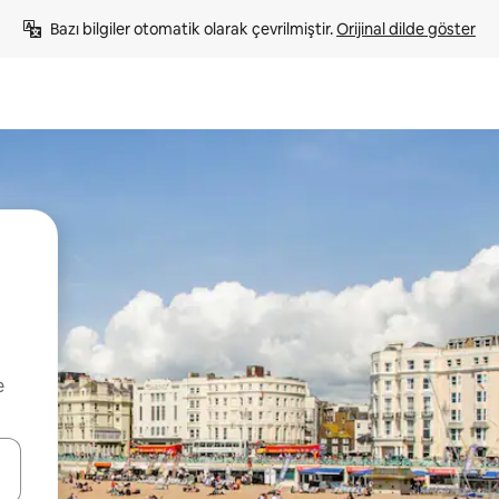
Bazı bilgiler otomatik olarak çevrilmiştir. 
Orijinal dilde göster
e
oklarıyla gezinin veya dokunarak ya da kaydırma hareketleriyle keşfedin