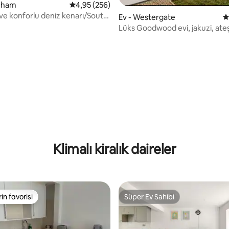
reham
5 üzerinden ortalama 4,95 puan, 256 değerl
4,95 (256)
,91 puan, 193 değerlendirme
ve konforlu deniz kenarı/South
Ev - Westergate
5
i
Lüks Goodwood evi, jakuzi, ate
6 kişilik
Klimalı kiralık daireler
rin favorisi
Süper Ev Sahibi
rin favorisi
Süper Ev Sahibi