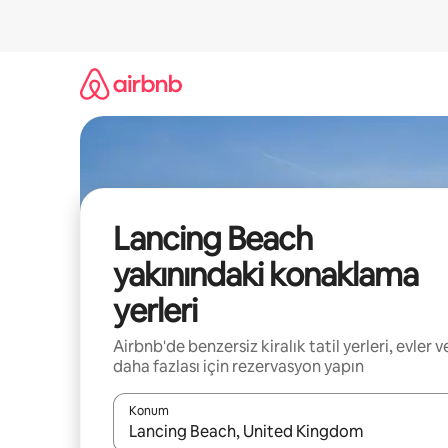
İçeriğe
atla
Lancing Beach
yakınındaki konaklama
yerleri
Airbnb'de benzersiz kiralık tatil yerleri, evler v
daha fazlası için rezervasyon yapın
Konum
Sonuçlar kullanılabilir olduğunda yukarı ve aşağı 