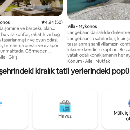
ama 5 puan, 7 değerlendirme
konos
5 üzerinden ortalama 4,94 puan, 50 değerl
4,94 (50)
Villa - Mykonos
a şömine ve barbekü olan
Langebaan'da sahilde dinlenme v
lla
 bu villa konfor, rahatlık ve bağ
Langebaan'ın sahilinde, şık bir ş
 tasarlanmıştır ve oyun odası,
tasarlanmış sahil villamızın kon
r, tırmanma duvarı ve ev spor
lüksüne kendinizi kaptırın. Bu za
aktadır. Görmeden
yatak odalı konaklamanın her ayr
acak nefes kesici manzaraları
ile
·
Giriş
burada geçirdiğiniz zamanın ol
Konum
·
Aile
·
Mutfak
ğumuyla ve
olmasını sağlamak için hazırlanm
 yaban hayatına uyanın, birinci
hrindeki kiralık tatil yerlerindeki popü
Dinlenmek için güzel ve geniş b
e içerek iç mekanda, plajda veya
ve denizin yumuşak ritimlerini
avuzda kaygısız günler geçirin,
davet ettiği plaja sadece bir dak
ateşin başında gün batımı
yürüme mesafesinde olması bu
ın. Güzel, rahat bir
mükemmel bir tatil yeri hâline ge
lmanızı zorlaştırıyor.
Die Strandloper restoranı 2 dak
 kaçamağınız sizi bekliyor!
uzaklıktadır. | Videolarımızı Yo
lı temizlik ve hizmetçi odası
izleyin @VillaRetreatLangebaan
r.
Mülk iç
Havuz
o