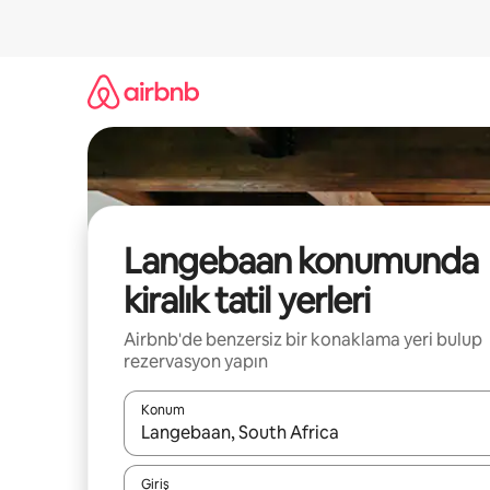
İçeriğe
atla
Langebaan konumunda
kiralık tatil yerleri
Airbnb'de benzersiz bir konaklama yeri bulup
rezervasyon yapın
Konum
Sonuçlar kullanılabilir olduğunda yukarı ve aşağı 
Giriş