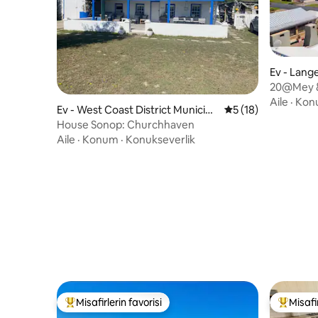
Ev - Lang
20@Mey & 
Aile
·
Kon
Ev - West Coast District Municipa
5 üzerinden ortala
5 (18)
lity
House Sonop: Churchhaven
Aile
·
Konum
·
Konukseverlik
Misafirlerin favorisi
Misafir
Misafirlerin favorilerinden en beğenilenler arasında
Misafirle