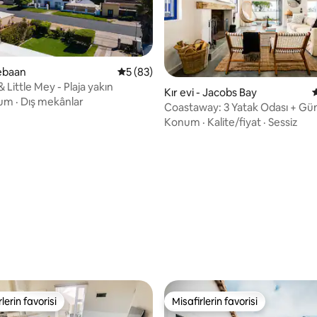
ebaan
5 üzerinden ortalama 5 puan, 83 değerl
5 (83)
Little Mey - Plaja yakın
Kır evi - Jacobs Bay
um
·
Dış mekânlar
Coastaway: 3 Yatak Odası + Gü
ma 5 puan, 18 değerlendirme
Enerjisi
Konum
·
Kalite/fiyat
·
Sessiz
lerin favorisi
Misafirlerin favorisi
rin favorilerinden en beğenilenler arasında
Misafirlerin favorisi