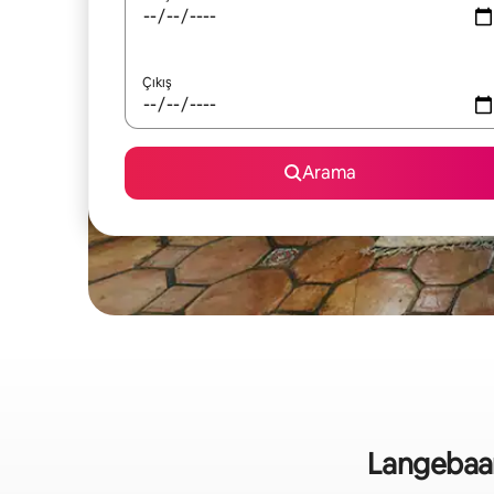
Çıkış
Arama
Langebaan b