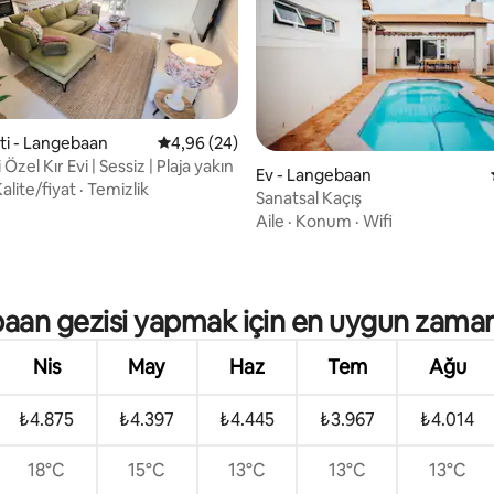
iti - Langebaan
5 üzerinden ortalama 4,96 puan, 24 değerl
4,96 (24)
Özel Kır Evi | Sessiz | Plaja yakın
Ev - Langebaan
alite/fiyat
·
Temizlik
Sanatsal Kaçış
Aile
·
Konum
·
Wifi
ma 5 puan, 43 değerlendirme
aan gezisi yapmak için en uygun zaman
Nis
May
Haz
Tem
Ağu
₺4.875
₺4.397
₺4.445
₺3.967
₺4.014
18°C
15°C
13°C
13°C
13°C