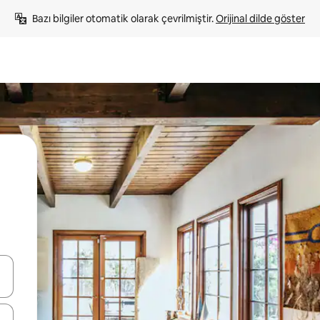
Bazı bilgiler otomatik olarak çevrilmiştir. 
Orijinal dilde göster
oklarıyla gezinin veya dokunarak ya da kaydırma hareketleriyle keşfedin