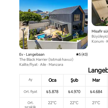
Misafir sü
Büyüleyici 
Konum
·
K
Ev - Langebaan
5 üzerinden ortala
5 (43)
The Black Harrier (Isıtmalı havuz)
Kalite/fiyat
·
Aile
·
Manzara
Langeb
Ay
Oca
Şub
Mar
₺5.878
₺4.970
₺4.684
Ort. fiyat
22°C
22°C
21°C
Ort.
sıcaklık