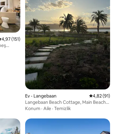
endirme
5 üzerinden ortalama 4,97 puan, 151 değerlendirme
4,97 (151)
neş
Ev - Langebaan
5 üzerinden ortalama
4,82 (91)
Langebaan Beach Cottage, Main Beach,
Langebaan
Konum
·
Aile
·
Temizlik