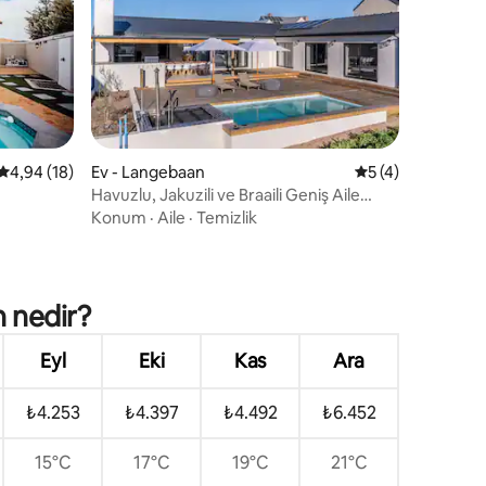
endirme
5 üzerinden ortalama 4,94 puan, 18 değerlendirme
4,94 (18)
Ev - Langebaan
5 üzerinden orta
5 (4)
Havuzlu, Jakuzili ve Braaili Geniş Aile
İnzivası
Konum
·
Aile
·
Temizlik
 nedir?
Eyl
Eki
Kas
Ara
₺4.253
₺4.397
₺4.492
₺6.452
15°C
17°C
19°C
21°C