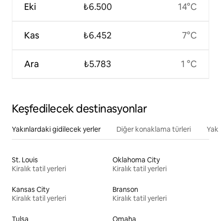
Eki
₺6.500
14°C
Kas
₺6.452
7°C
Ara
₺5.783
1 °C
Keşfedilecek destinasyonlar
Yakınlardaki gidilecek yerler
Diğer konaklama türleri
Yakı
St. Louis
Oklahoma City
Kiralık tatil yerleri
Kiralık tatil yerleri
Kansas City
Branson
Kiralık tatil yerleri
Kiralık tatil yerleri
Tulsa
Omaha