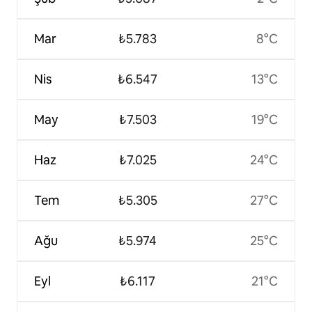
Mar
₺5.783
8°C
Nis
₺6.547
13°C
May
₺7.503
19°C
Haz
₺7.025
24°C
Tem
₺5.305
27°C
Ağu
₺5.974
25°C
Eyl
₺6.117
21°C