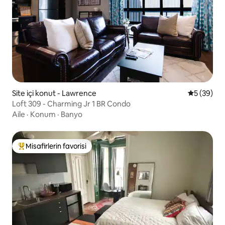
Site içi konut - Lawrence
5 üzerinde
5 (39)
Loft 309 - Charming Jr 1 BR Condo
Aile
·
Konum
·
Banyo
Misafirlerin favorisi
Misafirlerin favorilerinden en beğenilenler arasında