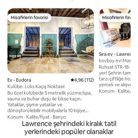
Misafirlerin favorisi
Misafirlerin favoris
Misafirlerin favorisi
Misafirlerin favoris
Sıra ev - Lawrence
kovboy evi Masaj k
çitle çevrili bahçe
Ruhsat STR-18-000
yer! Şehrin tam me
tarzı çiftliğe hoş g
Ev - Eudora
5 üzerinden ortalama 4,96 puan
4,96 (112)
yemek ve alışveri
Kulübe: Lüks Kaçış Noktası!
mesafesindedir. K
Konum
·
Kalite/fiy
Bu özel kulübede 5 metrelik yüzme/spa,
sadece birkaç dak
sauna ve buhar duşu ile lükse kaçın.
Mutfakta konveksiy
Yataklar, şişme yataklar ve
makinesi, tam boy 
dönüştürülebilir mobilyalarla 10 kişiye
boy buzdolabı ve 
kadar konaklama sağlar. Çitle çevrili bir
Konum
·
Kalite/fiyat
·
Banyo
alanı bulunmaktadır. Oynamak 
verandanın, ateş çukurunun,
Lawrence şehrindeki kiralık tatil
gölgeli arka bahç
bornozların, terliklerin, yüz maskelerinin,
yerlerindeki popüler olanaklar
köpek için çitle çe
Nespresso'nun ve daha fazlasının tadını
kolaylık sağlaması 