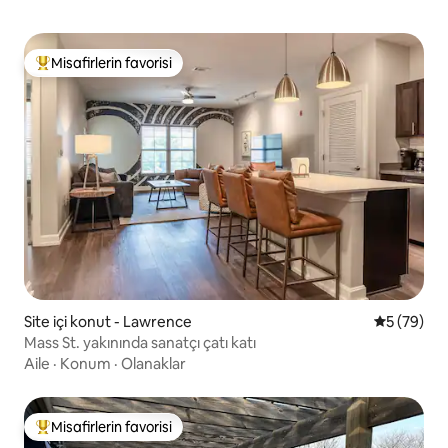
Misafirlerin favorisi
Misafirlerin favorilerinden en beğenilenler arasında
Site içi konut - Lawrence
5 üzerinde
5 (79)
Mass St. yakınında sanatçı çatı katı
Aile
·
Konum
·
Olanaklar
Misafirlerin favorisi
Misafirlerin favorilerinden en beğenilenler arasında