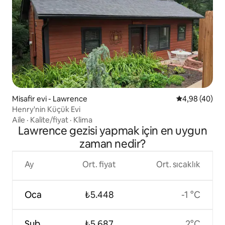
Misafir evi - Lawrence
5 üzerinden o
4,98 (40)
Henry'nin Küçük Evi
Aile
·
Kalite/fiyat
·
Klima
Lawrence gezisi yapmak için en uygun
zaman nedir?
Ay
Ort. fiyat
Ort. sıcaklık
Oca
₺5.448
-1 °C
Şub
₺5.687
2°C