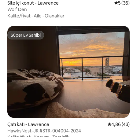
Site içi konut - Lawrence
5 üzerinde
5 (36)
Wolf Den
Kalite/fiyat
·
Aile
·
Olanaklar
Süper Ev Sahibi
Süper Ev Sahibi
Çatı katı - Lawrence
5 üzerinden o
4,86 (43)
HawksNest-JR #STR-004004-2024