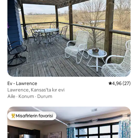
Ev - Lawrence
5 üzerinden o
4,96 (27)
Lawrence, Kansas'ta kır evi
Aile
·
Konum
·
Durum
Misafirlerin favorisi
Misafirlerin favorilerinden en beğenilenler arasında