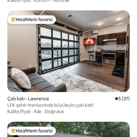
Kalite/fiyat
·
Konum
·
Temizlik
Misafirlerin favorisi
Misafirlerin favorilerinden en beğenilenler arasında
Çatı katı - Lawrence
5 üzerinde
5 (37)
LFK şehir merkezinde büyüleyici çatı katı!
Kalite/fiyat
·
Aile
·
Doğruluk
Misafirlerin favorisi
Misafirlerin favorilerinden en beğenilenler arasında