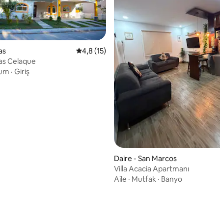
as
5 üzerinden ortalama 4,8 puan, 15 değerl
4,8 (15)
sias Celaque
um
·
Giriş
Daire - San Marcos
Villa Acacia Apartmanı
Aile
·
Mutfak
·
Banyo
 5,0 puan, 13 değerlendirme