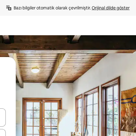
Bazı bilgiler otomatik olarak çevrilmiştir. 
Orijinal dilde göster
oklarıyla gezinin veya dokunarak ya da kaydırma hareketleriyle keşfedin