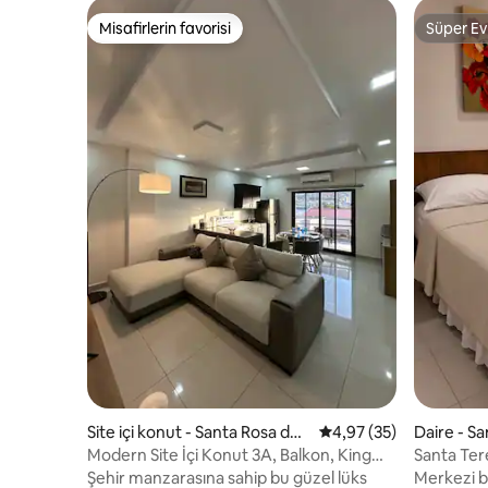
Misafirlerin favorisi
Süper Ev
Misafirlerin favorisi
Süper Ev
Site içi konut - Santa Rosa de
5 üzerinden ortalama 
4,97 (35)
Daire - S
Copán
Modern Site İçi Konut 3A, Balkon, King
Santa Tere
Boy Yatak, Wifi ve Klima
Şehir manzarasına sahip bu güzel lüks
Merkezi b