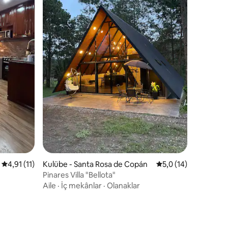
endirme
5 üzerinden ortalama 4,91 puan, 11 değerlendirme
4,91 (11)
Kulübe - Santa Rosa de Copán
5 üzerinden ortalam
5,0 (14)
Pinares Villa "Bellota"
Aile
·
İç mekânlar
·
Olanaklar