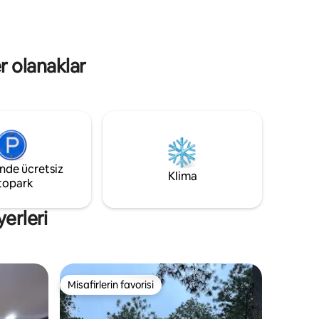
r sorun
başlangıç noktasıdır. Sizi bekliyoruz!
lir.
er olanaklar
inde ücretsiz
Klima
topark
erleri
Misafirlerin favorisi
eğenilenler arasında
Misafirlerin favorisi