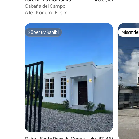
Cabaña del Campo
Aile
·
Konum
·
Erişim
Süper Ev Sahibi
Misafirle
Süper Ev Sahibi
Misafirle
Daire - Santa Rosa de Copán
5 üzerinden ortalama 
4,87 (46)