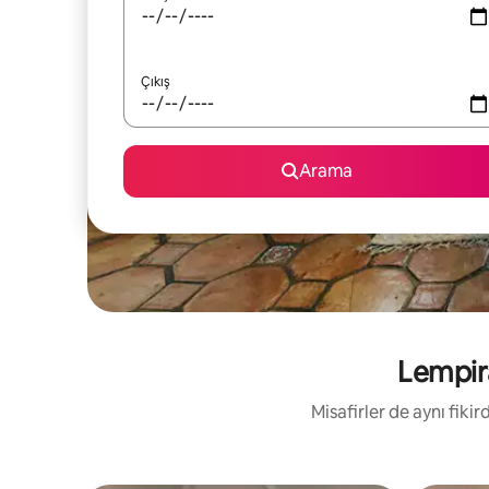
Çıkış
Arama
Lempira
Misafirler de aynı fik