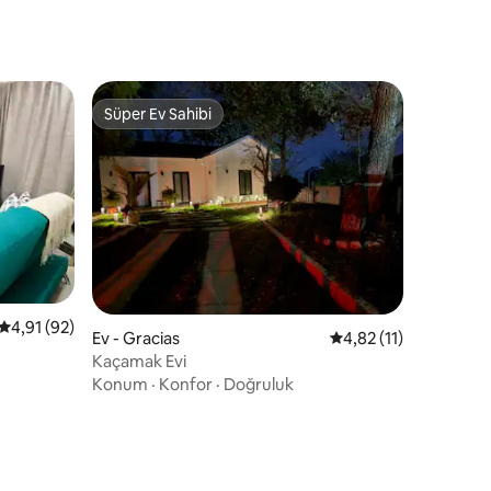
Süper Ev Sahibi
Süper Ev Sahibi
5 üzerinden ortalama 4,91 puan, 92 değerlendirme
4,91 (92)
Ev - Gracias
5 üzerinden ortalama
4,82 (11)
Kaçamak Evi
Konum
·
Konfor
·
Doğruluk