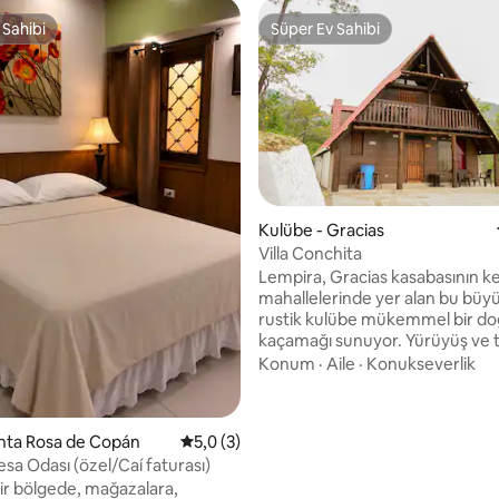
 Sahibi
Süper Ev Sahibi
 Sahibi
Süper Ev Sahibi
Kulübe - Gracias
Villa Conchita
Lempira, Gracias kasabasının k
mahallelerinde yer alan bu büyü
rustik kulübe mükemmel bir d
kaçamağı sunuyor. Yürüyüş ve 
meraklıları için ideal olan görkem
Konum
·
Aile
·
Konukseverlik
Celaque Dağı'na sadece birkaç 
mesafededir. Mekâna ulaşmak için
toprak bir yolda yaklaşık 1.000 
4,97 puan, 35 değerlendirme
anta Rosa de Copán
5 üzerinden ortalama 5,0 puan, 3 değerl
5,0 (3)
sürmeniz gerekecek. Giriş yolu 
sa Odası (özel/Caí faturası)
ve şu anda iyi durumda, bu ned
ir bölgede, mağazalara,
erişim eskisinden çok daha kola