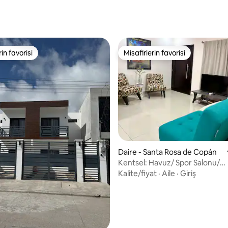
rin favorisi
Misafirlerin favorisi
rin favorisi
Misafirlerin favorisi
Daire - Santa Rosa de Copán
Kentsel: Havuz/ Spor Salonu/
Klima/Otopark
Kalite/fiyat
·
Aile
·
Giriş
4,87 puan, 46 değerlendirme