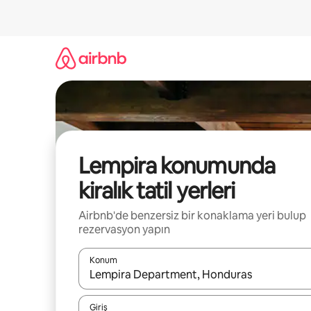
İçeriğe
atla
Lempira konumunda
kiralık tatil yerleri
Airbnb'de benzersiz bir konaklama yeri bulup
rezervasyon yapın
Konum
Sonuçlar kullanılabilir olduğunda yukarı ve aşağı 
Giriş