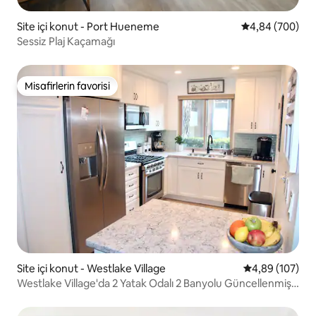
Site içi konut - Port Hueneme
5 üzerinden or
4,84 (700)
Sessiz Plaj Kaçamağı
Misafirlerin favorisi
Misafirlerin favorisi
Site içi konut - Westlake Village
5 üzerinden or
4,89 (107)
Westlake Village'da 2 Yatak Odalı 2 Banyolu Güncellenmiş
Konut