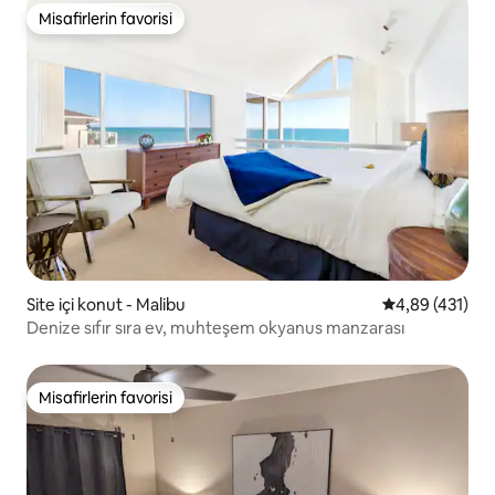
Misafirlerin favorisi
Misafirlerin favorisi
Site içi konut - Malibu
5 üzerinden or
4,89 (431)
Denize sıfır sıra ev, muhteşem okyanus manzarası
Misafirlerin favorisi
Misafirlerin favorisi