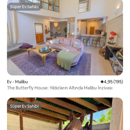
Süper Ev Sahibi
Süper Ev Sahibi
Ev - Malibu
5 üzerinden or
4,95 (195)
The Butterfly House: Yıldızların Altında Malibu İnzivası
Süper Ev Sahibi
Süper Ev Sahibi