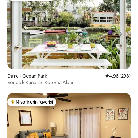
Daire - Ocean Park
5 üzerinden or
4,96 (298)
Venedik Kanalları Koruma Alanı
Misafirlerin favorisi
Misafirlerin favorilerinden en beğenilenler arasında