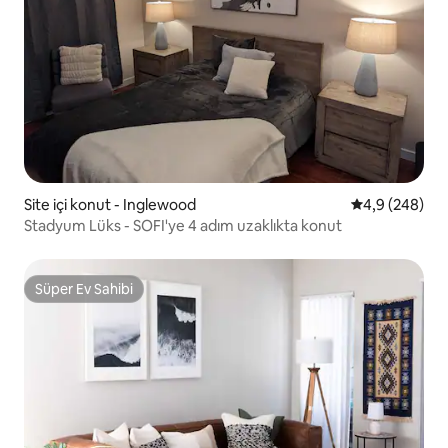
Site içi konut - Inglewood
5 üzerinden o
4,9 (248)
Stadyum Lüks - SOFI'ye 4 adım uzaklıkta konut
Süper Ev Sahibi
Süper Ev Sahibi