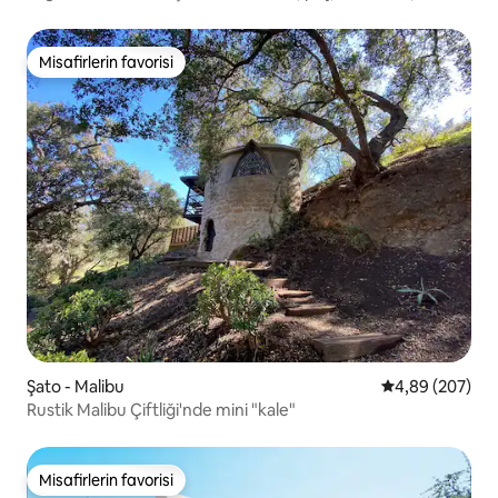
Misafirlerin favorisi
Misafirlerin favorisi
Şato - Malibu
5 üzerinden or
4,89 (207)
Rustik Malibu Çiftliği'nde mini "kale"
Misafirlerin favorisi
Misafirlerin favorisi