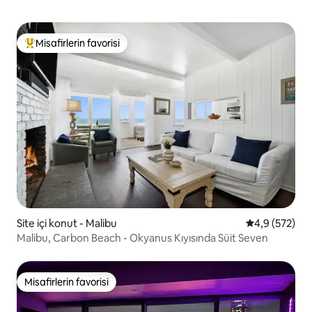
Misafirlerin favorisi
Misafirlerin favorilerinden en beğenilenler arasında
Site içi konut - Malibu
5 üzerinden o
4,9 (572)
Malibu, Carbon Beach - Okyanus Kıyısında Süit Seven
Misafirlerin favorisi
Misafirlerin favorisi