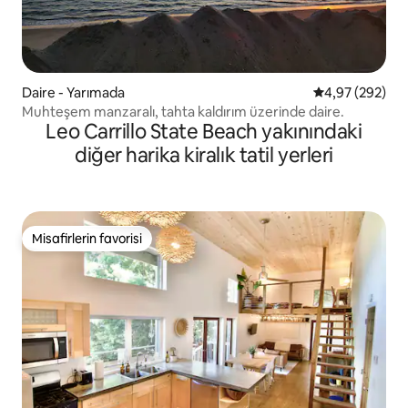
Daire - Yarımada
5 üzerinden or
4,97 (292)
Muhteşem manzaralı, tahta kaldırım üzerinde daire.
Leo Carrillo State Beach yakınındaki
diğer harika kiralık tatil yerleri
Misafirlerin favorisi
Misafirlerin favorisi