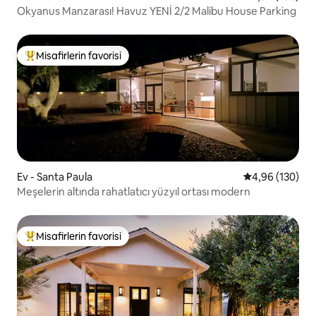
Okyanus Manzarası! Havuz YENİ 2/2 Malibu House Parking
Misafirlerin favorisi
Misafirlerin favorilerinden en beğenilenler arasında
Ev - Santa Paula
5 üzerinden or
4,96 (130)
Meşelerin altında rahatlatıcı yüzyıl ortası modern
Misafirlerin favorisi
Misafirlerin favorilerinden en beğenilenler arasında