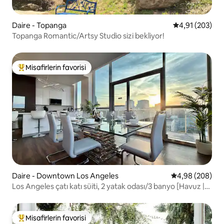
Daire - Topanga
5 üzerinden or
4,91 (203)
Topanga Romantic/Artsy Studio sizi bekliyor!
Misafirlerin favorisi
Misafirlerin favorilerinden en beğenilenler arasında
Daire - Downtown Los Angeles
5 üzerinden or
4,98 (208)
Los Angeles çatı katı süiti, 2 yatak odası/3 banyo [Havuz |
Hollywood tabelası]
Misafirlerin favorisi
Misafirlerin favorilerinden en beğenilenler arasında