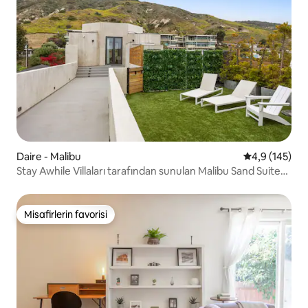
Daire - Malibu
5 üzerinden o
4,9 (145)
Stay Awhile Villaları tarafından sunulan Malibu Sand Suite
#16
Misafirlerin favorisi
Misafirlerin favorisi