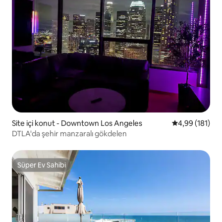
Site içi konut - Downtown Los Angeles
5 üzerinden o
4,99 (181)
DTLA'da şehir manzaralı gökdelen
Süper Ev Sahibi
Süper Ev Sahibi