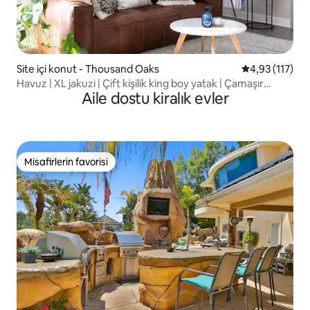
Site içi konut - Thousand Oaks
5 üzerinden o
4,93 (117)
Havuz | XL jakuzi | Çift kişilik king boy yatak | Çamaşır
Aile dostu kiralık evler
makinesi | Çalışma alanı
Misafirlerin favorisi
Misafirlerin favorisi