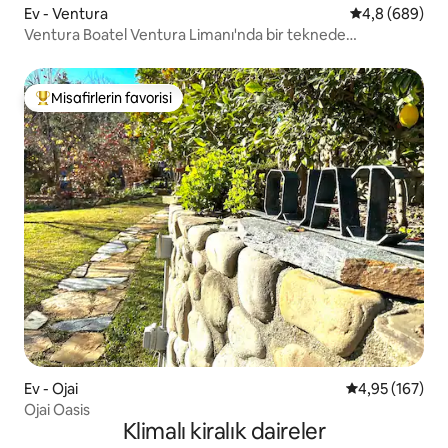
Ev - Ventura
5 üzerinden o
4,8 (689)
Ventura Boatel Ventura Limanı'nda bir teknede
konaklayın!
Misafirlerin favorisi
Misafirlerin favorilerinden en beğenilenler arasında
Ev - Ojai
5 üzerinden or
4,95 (167)
Ojai Oasis
Klimalı kiralık daireler