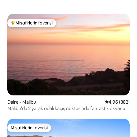
Misafirlerin favorisi
Misafirlerin favorilerinden en beğenilenler arasında
Daire - Malibu
5 üzerinden or
4,96 (382)
Malibu'da 2 yatak odalı kaçış noktasında fantastik okyanus
manzarası
Misafirlerin favorisi
Misafirlerin favorisi