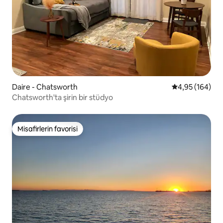
Daire - Chatsworth
5 üzerinden or
4,95 (164)
Chatsworth'ta şirin bir stüdyo
Misafirlerin favorisi
Misafirlerin favorisi