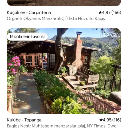
Küçük ev - Carpinteria
5 üzerinden or
4,97 (166)
Organik Okyanus Manzaralı Çiftlikte Huzurlu Kaçış
Misafirlerin favorisi
Misafirlerin favorisi
Kulübe - Topanga
5 üzerinden o
4,95 (116)
Eagles Nest: Muhteşem manzaralar, plaj, NY Times, Dwell