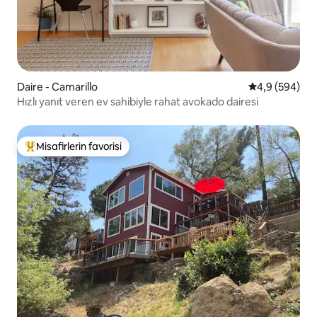
Daire - Camarillo
5 üzerinden o
4,9 (594)
Hızlı yanıt veren ev sahibiyle rahat avokado dairesi
Misafirlerin favorisi
Misafirlerin favorilerinden en beğenilenler arasında