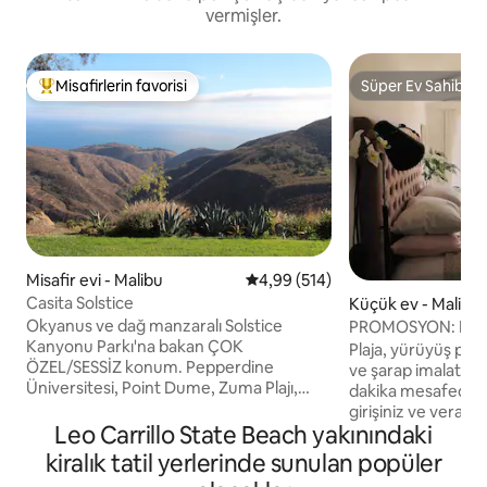
vermişler.
Misafirlerin favorisi
Süper Ev Sahibi
Misafirlerin favorilerinden en beğenilenler arasında
Süper Ev Sahibi
Misafir evi - Malibu
5 üzerinden ortalama 4,99 puan
4,99 (514)
Casita Solstice
Küçük ev - Malibu
Okyanus ve dağ manzaralı Solstice
PROMOSYON: Malibu
Kanyonu Parkı'na bakan ÇOK
Okyanus manzaras
Plaja, yürüyüş park
ÖZEL/SESSİZ konum. Pepperdine
ve şarap imalatha
Üniversitesi, Point Dume, Zuma Plajı,
dakika mesafede k
Şehir Merkezi, Restoranlar ve Yemek
girişiniz ve verand
Yerlerine yakın kırsal, sessiz bir bölgede
Leo Carrillo State Beach yakınındaki
mahremiyetin keyfini 
bulunuyoruz. Sörf yapabilir, yürüyüş
meşe zeminler, çift
kiralık tatil yerlerinde sunulan popüler
yapabilir, yerel şarap imalathanelerini
mutfak, yüksek hız