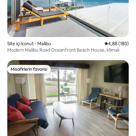
Site içi konut - Malibu
5 üzerinden or
4,88 (180)
Modern Malibu Road Oceanfront Beach House, klimalı
Misafirlerin favorisi
Misafirlerin favorisi