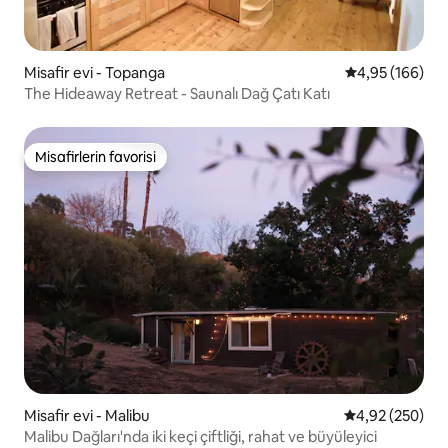
Misafir evi - Topanga
5 üzerinden or
4,95 (166)
The Hideaway Retreat - Saunalı Dağ Çatı Katı
Misafirlerin favorisi
Misafirlerin favorisi
Misafir evi - Malibu
5 üzerinden or
4,92 (250)
Malibu Dağları'nda iki keçi çiftliği, rahat ve büyüleyici