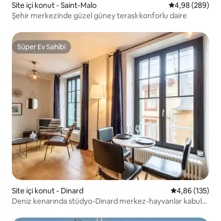
Site içi konut - Saint-Malo
5 üzerinden or
4,98 (289)
Şehir merkezinde güzel güney teraslı konforlu daire
Süper Ev Sahibi
Süper Ev Sahibi
Site içi konut - Dinard
5 üzerinden or
4,86 (135)
Deniz kenarında stüdyo-Dinard merkez-hayvanlar kabul
edilir