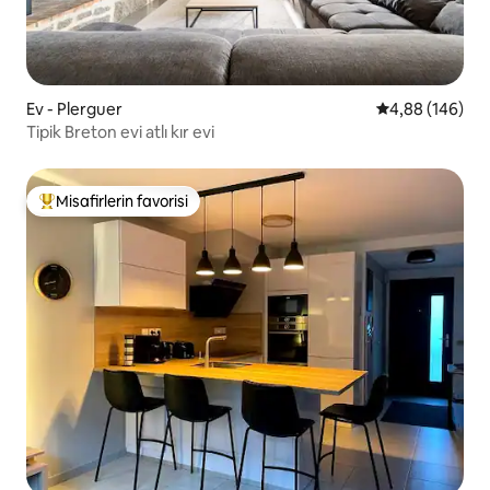
Ev - Plerguer
5 üzerinden or
4,88 (146)
Tipik Breton evi atlı kır evi
Misafirlerin favorisi
Misafirlerin favorilerinden en beğenilenler arasında