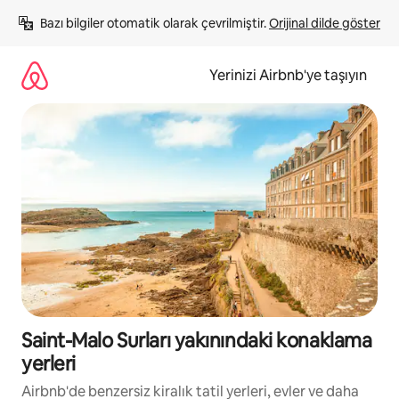
İçeriğe
Bazı bilgiler otomatik olarak çevrilmiştir. 
Orijinal dilde göster
atla
Yerinizi Airbnb'ye taşıyın
Saint-Malo Surları yakınındaki konaklama
yerleri
Airbnb'de benzersiz kiralık tatil yerleri, evler ve daha