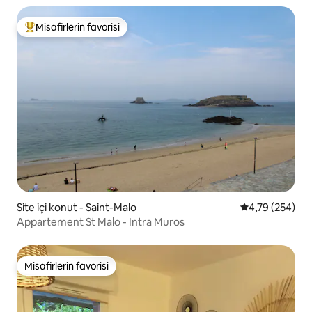
Misafirlerin favorisi
Misafirlerin favorilerinden en beğenilenler arasında
Site içi konut - Saint-Malo
5 üzerinden or
4,79 (254)
Appartement St Malo - Intra Muros
Misafirlerin favorisi
Misafirlerin favorisi