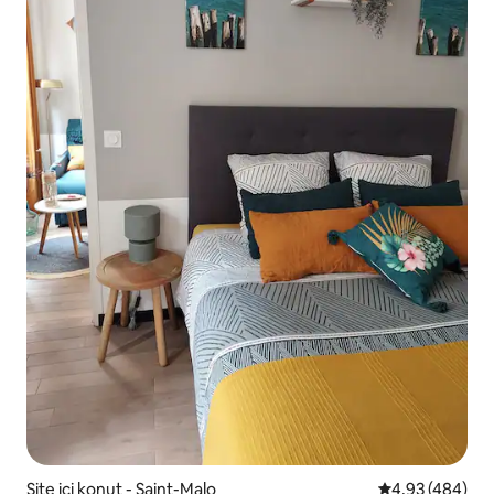
Site içi konut - Saint-Malo
5 üzerinden or
4,93 (484)