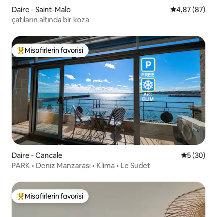
Daire - Saint-Malo
5 üzerinden o
4,87 (87)
çatıların altında bir koza
Misafirlerin favorisi
Misafirlerin favorilerinden en beğenilenler arasında
Daire - Cancale
5 üzerinde
5 (30)
PARK • Deniz Manzarası • Klima • Le Sudet
Misafirlerin favorisi
Misafirlerin favorilerinden en beğenilenler arasında