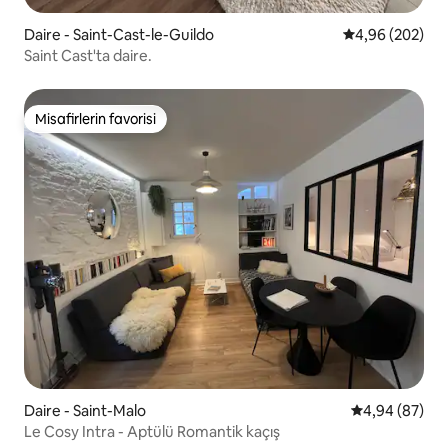
Daire - Saint-Cast-le-Guildo
5 üzerinden or
4,96 (202)
Saint Cast'ta daire.
Misafirlerin favorisi
Misafirlerin favorisi
Daire - Saint-Malo
5 üzerinden o
4,94 (87)
Le Cosy Intra - Aptülü Romantik kaçış