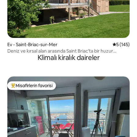
Ev - Saint-Briac-sur-Mer
5 üzerinden
5 (145)
Deniz ve kırsal alan arasında Saint Briac'ta bir huzur
Klimalı kiralık daireler
cenneti
Misafirlerin favorisi
Misafirlerin favorilerinden en beğenilenler arasında