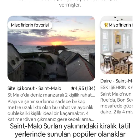
vermişler.
Misafirlerin favorisi
Misafirlerin favo
Misafirlerin favorisi
Misafirlerin favor
Daire - Saint-Malo
ESKİ ŞEHRİN KALBİ, 
Site içi konut - Saint-Malo
5 üzerinden ortalama 4,95 puan
4,95 (134)
Wifi, Asansör
Saint Malo'nun tar
St Malo'da deniz manzaralı 2 kişilik rahat
Rue'da, Bon Secou
dubleks
Plaja ve şehir surlarına sadece birkaç
mesafede güzel bir 
metre uzaklıkta olan bu rahat ve aydınlık
daire, 2 ila 4 misaf
dubleks iki kişilik ideal bir kaçamaktır. 4
Ücretsiz kablosuz 
kat merdiven çıkmanız gerekecek ama
nevresim takımları ve 
Saint-Malo Surları yakınındaki kiralık tatil
manzara buna değer! Plajlar, restoranlar,
veya bebek de dahi
alışveriş... Arabanızı park edin ve her şeyi
yerlerinde sunulan popüler olanaklar
için iyi donanımlı.
yürüyerek yapmanın tadını çıkarın.