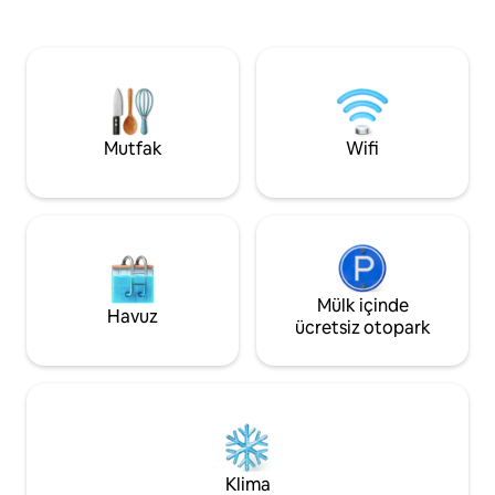
mevcuttur. Yürüme
İstasyon sadece kısa bir yürüyüş
mağazalar, restoran
mesafesinde (20 dakika) olduğu için
gezi noktaları. Asa
trene bile binebilir veya toplu taşıma
binanın 2. katında 
araçlarını kullanabilirsiniz. Gününüzü en
avlusunda ücretsiz
iyi şekilde değerlendirin ve geri
döndüğünüzde gün batımının tadını
çıkarın!
Mutfak
Wifi
Mülk içinde
Havuz
ücretsiz otopark
Klima