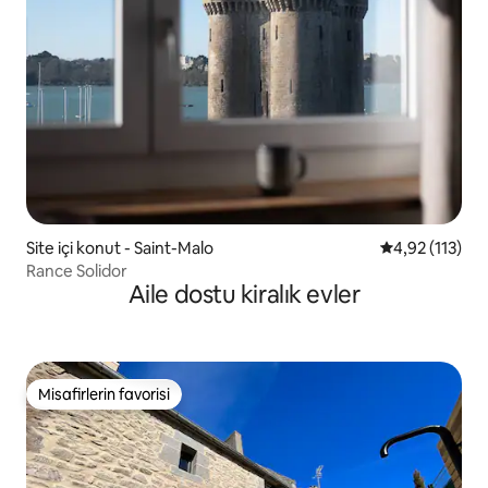
Site içi konut - Saint-Malo
5 üzerinden o
4,92 (113)
Rance Solidor
Aile dostu kiralık evler
Misafirlerin favorisi
Misafirlerin favorisi