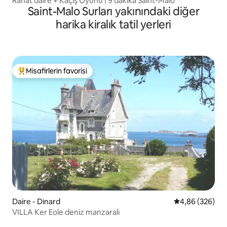
Rahat daire + Kaçış Oyunu | 9 dakika Saint-Malo
Saint-Malo Surları yakınındaki diğer
harika kiralık tatil yerleri
Misafirlerin favorisi
Misafirlerin favorilerinden en beğenilenler arasında
Daire - Dinard
5 üzerinden or
4,86 (326)
VILLA Ker Eole deniz manzaralı