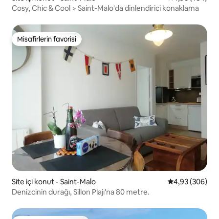
Cosy, Chic & Cool > Saint-Malo'da dinlendirici konaklama
Misafirlerin favorisi
Misafirlerin favorisi
Site içi konut - Saint-Malo
5 üzerinden or
4,93 (306)
Denizcinin durağı, Sillon Plajı'na 80 metre.