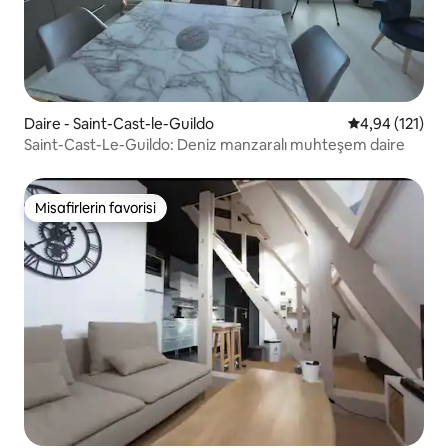
Daire - Saint-Cast-le-Guildo
5 üzerinden o
4,94 (121)
Saint-Cast-Le-Guildo: Deniz manzaralı muhteşem daire
Misafirlerin favorisi
Misafirlerin favorisi