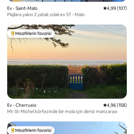
Ev - Saint-Malo
5 üzerinden or
4,99 (107)
Plajlara yakın 2 yatak odalı ev ST - Malo
Misafirlerin favorisi
Misafirlerin favorilerinden en beğenilenler arasında
Ev - Cherrueix
5 üzerinden or
4,96 (158)
Mt-St-Michel körfezinde bir mola için deniz manzarası
Misafirlerin favorisi
Misafirlerin favorilerinden en beğenilenler arasında