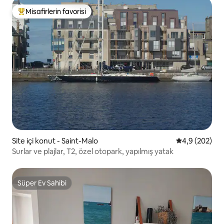
Misafirlerin favorisi
Misafirlerin favorilerinden en beğenilenler arasında
Site içi konut - Saint-Malo
5 üzerinden o
4,9 (202)
Surlar ve plajlar, T2, özel otopark, yapılmış yatak
Süper Ev Sahibi
Süper Ev Sahibi