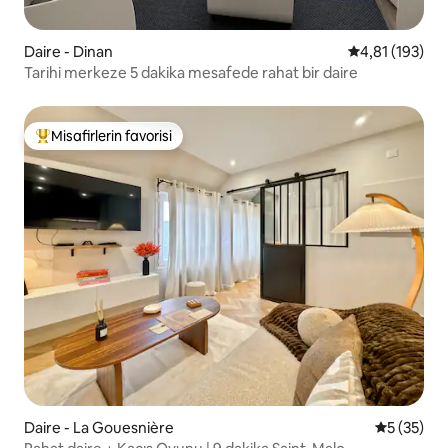
Daire - Dinan
5 üzerinden o
4,81 (193)
Tarihi merkeze 5 dakika mesafede rahat bir daire
Misafirlerin favorisi
Misafirlerin favorilerinden en beğenilenler arasında
Daire - La Gouesnière
5 üzerinde
5 (35)