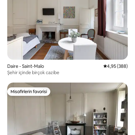
Daire - Saint-Malo
5 üzerinden or
4,95 (388)
Şehir içinde birçok cazibe
Misafirlerin favorisi
Misafirlerin favorisi