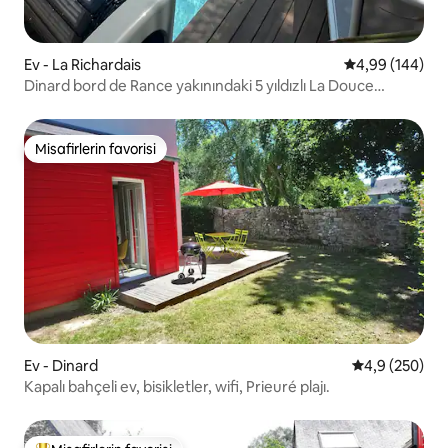
Ev - La Richardais
5 üzerinden or
4,99 (144)
Dinard bord de Rance yakınındaki 5 yıldızlı La Douce
Escapade
Misafirlerin favorisi
Misafirlerin favorisi
Ev - Dinard
5 üzerinden o
4,9 (250)
Kapalı bahçeli ev, bisikletler, wifi, Prieuré plajı.