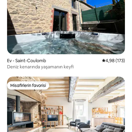
Ev - Saint-Coulomb
5 üzerinden or
4,98 (173)
Deniz kenarında yaşamanın keyfi
Misafirlerin favorisi
Misafirlerin favorisi