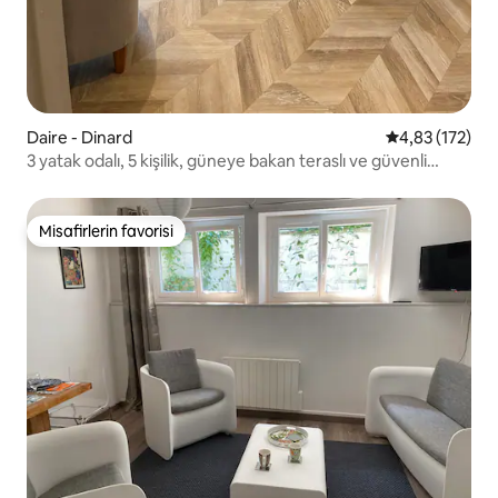
Daire - Dinard
5 üzerinden o
4,83 (172)
3 yatak odalı, 5 kişilik, güneye bakan teraslı ve güvenli
otoparklı
Misafirlerin favorisi
Misafirlerin favorisi