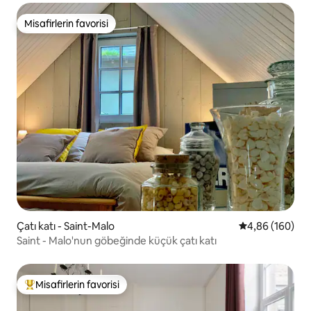
Misafirlerin favorisi
Misafirlerin favorisi
Çatı katı - Saint-Malo
5 üzerinden or
4,86 (160)
Saint - Malo'nun göbeğinde küçük çatı katı
Misafirlerin favorisi
Misafirlerin favorilerinden en beğenilenler arasında