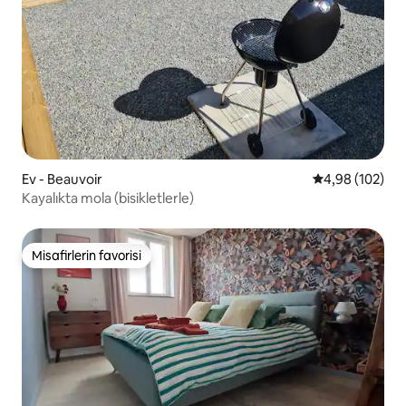
Ev - Beauvoir
5 üzerinden or
4,98 (102)
Kayalıkta mola (bisikletlerle)
Misafirlerin favorisi
Misafirlerin favorisi