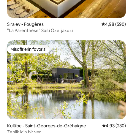
Sıra ev - Fougères
5 üzerinden or
4,98 (590)
"La Parenthèse" Süiti Özel jakuzi
Misafirlerin favorisi
Misafirlerin favorisi
Kulübe - Saint-Georges-de-Gréhaigne
5 üzerinden or
4,93 (230)
Zenlik için bir yer