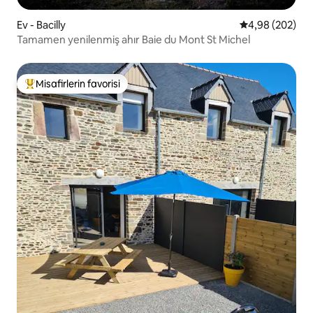
Ev - Bacilly
5 üzerinden or
4,98 (202)
Tamamen yenilenmiş ahır Baie du Mont St Michel
Misafirlerin favorisi
Misafirlerin favorilerinden en beğenilenler arasında