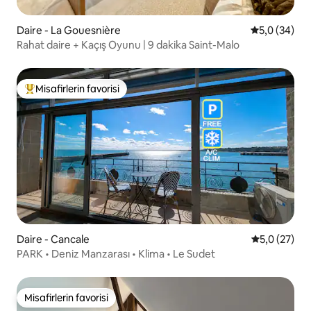
Daire - La Gouesnière
5 üzerinden 
5,0 (34)
Rahat daire + Kaçış Oyunu | 9 dakika Saint-Malo
Misafirlerin favorisi
Misafirlerin favorilerinden en beğenilenler arasında
Daire - Cancale
5 üzerinden
5,0 (27)
PARK • Deniz Manzarası • Klima • Le Sudet
Misafirlerin favorisi
Misafirlerin favorisi