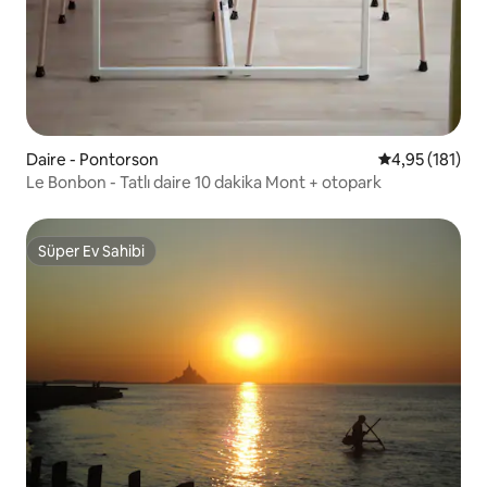
Daire - Pontorson
5 üzerinden o
4,95 (181)
Le Bonbon - Tatlı daire 10 dakika Mont + otopark
Süper Ev Sahibi
Süper Ev Sahibi