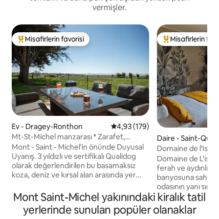
vermişler.
Misafirlerin favorisi
Misafirlerin favo
Misafirlerin favorilerinden en beğenilenler arasında
Misafirlerin favor
Ev - Dragey-Ronthon
5 üzerinden ortalama 4,93 puan
4,93 (179)
Mt-St-Michel manzarası * Zarafet,
Daire - Saint-Quen
sakinlik ve langırt
Mont - Saint - Michel'in önünde Duyusal
Homme
Domaine de l'Isle 
Uyanış. 3 yıldızlı ve sertifikalı Qualidog
Michel yakınında)
Domaine de L'isle 
olarak değerlendirilen bu basamaksız
ferah ve aydınlık da
koza, deniz ve kırsal alan arasında yer
banyosuna sahip, 
alan bu basamaksız koza, körfezin
odasının yanı sıra 
engelsiz 180° manzarasını sunuyor.
Mont Saint-Michel yakınındaki kiralık tatil
ve tam donanımlı 
İçeride: 2 rahat yatak odası, donanımlı
oluşmaktadır. Mon
yerlerinde sunulan popüler olanaklar
mutfak, odun sobası ve çekyat bulunan
Normandiya ve Bre