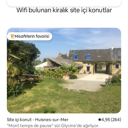
Wifi bulunan kiralık site içi konutlar
Misafirlerin favorisi
Misafirlerin favorilerinden en beğenilenler arasında
Site içi konut - Huisnes-sur-Mer
5 üzerinden or
4,95 (264)
"Mont temps de pause" sizi Glycine'de ağırlıyor.