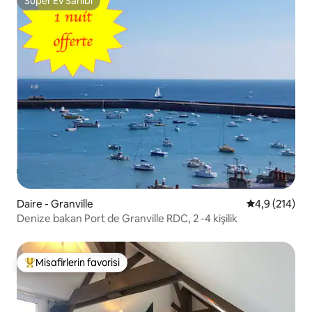
Süper Ev Sahibi
Süper Ev Sahibi
Daire - Granville
5 üzerinden o
4,9 (214)
Denize bakan Port de Granville RDC, 2 -4 kişilik
Misafirlerin favorisi
Misafirlerin favorilerinden en beğenilenler arasında