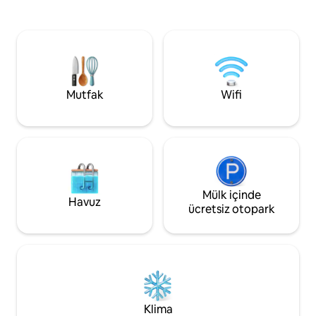
oturma odası. Veranda mekânı ışıkla
muhteşem plajları
dolduruyor, Bonzini langırt masası ve
bulunan bu yer, ail
ağaçlık bahçe sizi dinlenmeye davet
arkadaşlarınızla di
ediyor. Zarafet, dinginlik ve unutulmaz
için ideal bir yerdir
anlar arasında nadir bulunan bir sığınak;
sadece birkaç daki
hepsi tüylü arkadaşınız için erişilebilir.
keyfini çıkarırken 
yaşayın.
Mutfak
Wifi
Mülk içinde
Havuz
ücretsiz otopark
Klima