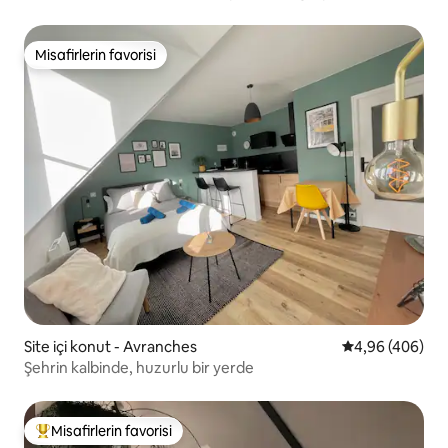
Misafirlerin favorisi
Misafirlerin favorisi
Site içi konut - Avranches
5 üzerinden or
4,96 (406)
Şehrin kalbinde, huzurlu bir yerde
Misafirlerin favorisi
Misafirlerin favorilerinden en beğenilenler arasında