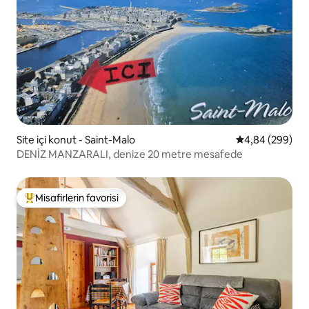
Site içi konut - Saint-Malo
5 üzerinden or
4,84 (299)
DENİZ MANZARALI, denize 20 metre mesafede
Misafirlerin favorisi
Misafirlerin favorilerinden en beğenilenler arasında