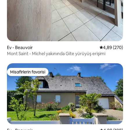
Ev - Beauvoir
5 üzerinden or
4,89 (270)
Mont Saint - Michel yakınında Gite yürüyüş erişimi
Misafirlerin favorisi
Misafirlerin favorisi