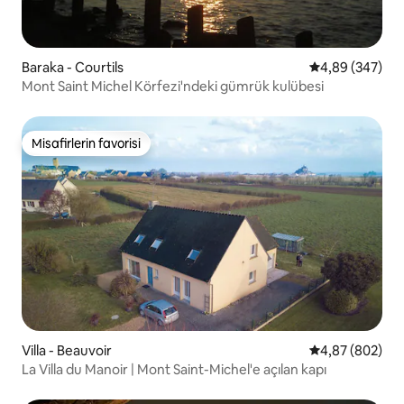
Baraka - Courtils
5 üzerinden or
4,89 (347)
Mont Saint Michel Körfezi'ndeki gümrük kulübesi
Misafirlerin favorisi
Misafirlerin favorisi
Villa - Beauvoir
5 üzerinden or
4,87 (802)
La Villa du Manoir | Mont Saint-Michel'e açılan kapı