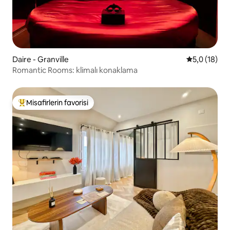
Daire - Granville
5 üzerinden
5,0 (18)
Romantic Rooms: klimalı konaklama
Misafirlerin favorisi
Misafirlerin favorilerinden en beğenilenler arasında