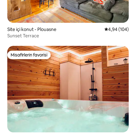
Site içi konut - Plouasne
5 üzerinden or
4,94 (104)
Sunset Terrace
Misafirlerin favorisi
Misafirlerin favorisi