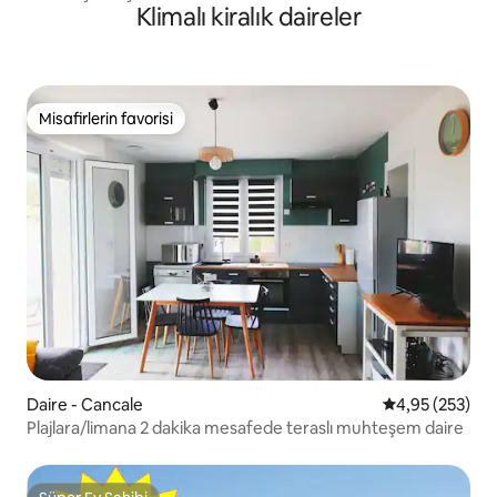
Klimalı kiralık daireler
Misafirlerin favorisi
Misafirlerin favorisi
Daire - Cancale
5 üzerinden or
4,95 (253)
Plajlara/limana 2 dakika mesafede teraslı muhteşem daire