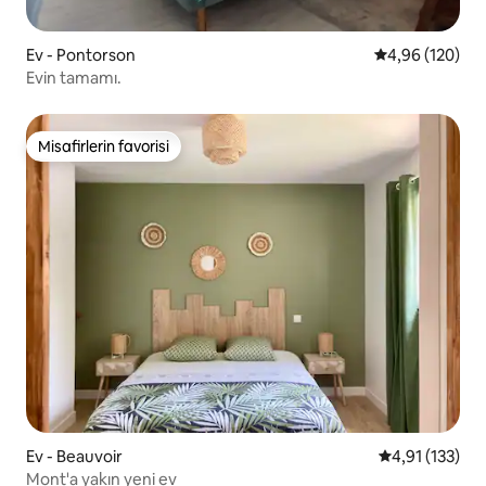
Ev - Pontorson
5 üzerinden or
4,96 (120)
Evin tamamı.
Misafirlerin favorisi
Misafirlerin favorisi
Ev - Beauvoir
5 üzerinden o
4,91 (133)
Mont'a yakın yeni ev