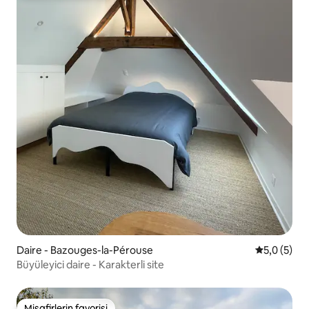
Daire - Bazouges-la-Pérouse
5 üzerinde
5,0 (5)
Büyüleyici daire - Karakterli site
Misafirlerin favorisi