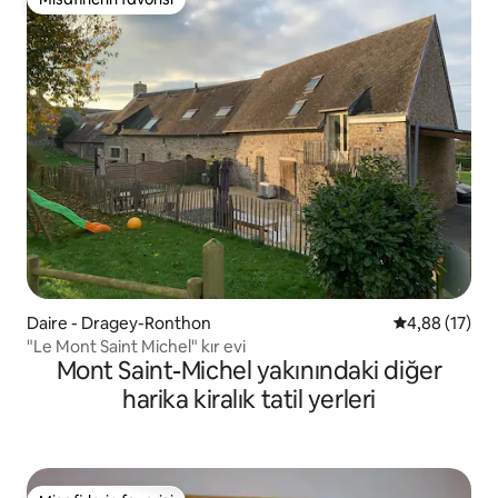
Misafirlerin favorisi
Daire - Dragey-Ronthon
5 üzerinden o
4,88 (17)
"Le Mont Saint Michel" kır evi
Mont Saint-Michel yakınındaki diğer
harika kiralık tatil yerleri