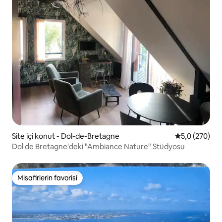
Site içi konut - Dol-de-Bretagne
5 üzerinden o
5,0 (270)
Dol de Bretagne'deki "Ambiance Nature" Stüdyosu
Misafirlerin favorisi
Misafirlerin favorisi