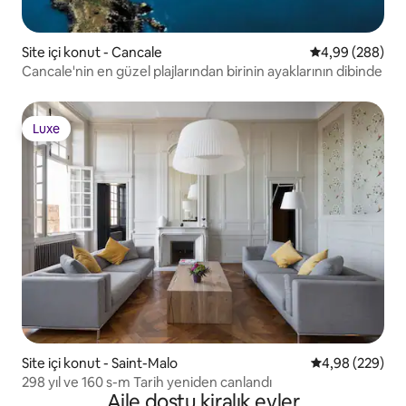
Site içi konut - Cancale
5 üzerinden or
4,99 (288)
Cancale'nin en güzel plajlarından birinin ayaklarının dibinde
Luxe
Luxe
Site içi konut - Saint-Malo
5 üzerinden or
4,98 (229)
298 yıl ve 160 s-m Tarih yeniden canlandı
Aile dostu kiralık evler