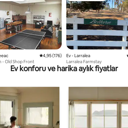
4,75 puan, 60 değerlendirme
Beeac
5 üzerinden ortalama 4,95 puan, 176 değerl
4,95 (176)
Ev - Larralea
n - Old Shop Front
Larralea Farmstay
Ev konforu ve harika aylık fiyatlar