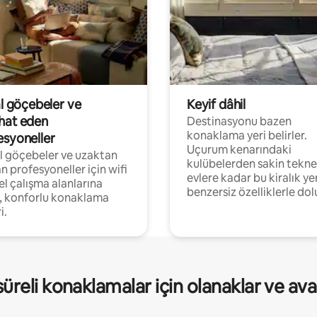
al göçebeler ve
Keyif dâhil
hat eden
Destinasyonu bazen
konaklama yeri belirler.
esyoneller
Uçurum kenarındaki
al göçebeler ve uzaktan
kulübelerden sakin tekne
an profesyoneller için wifi
evlere kadar bu kiralık ye
el çalışma alanlarına
benzersiz özelliklerle dol
, konforlu konaklama
i.
üreli konaklamalar için olanaklar ve ava