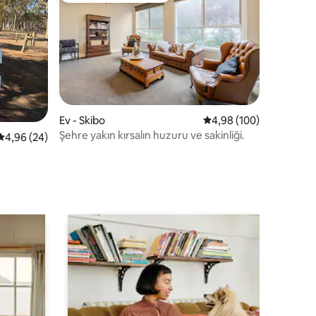
Ev - Skibo
5 üzerinden ortalama 
4,98 (100)
Şehre yakın kırsalın huzuru ve sakinliği.
endirme
5 üzerinden ortalama 4,96 puan, 24 değerlendirme
4,96 (24)