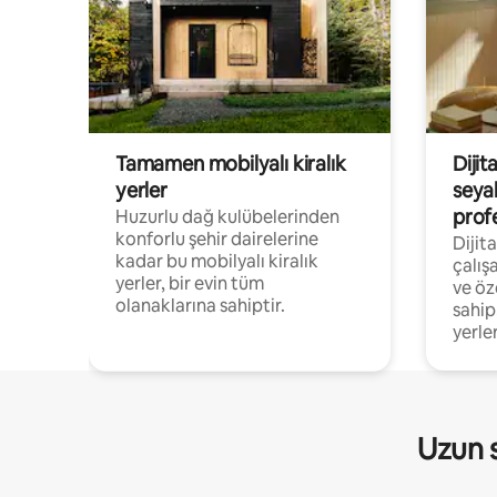
Tamamen mobilyalı kiralık
Dijit
yerler
seya
prof
Huzurlu dağ kulübelerinden
konforlu şehir dairelerine
Dijit
kadar bu mobilyalı kiralık
çalış
yerler, bir evin tüm
ve öz
olanaklarına sahiptir.
sahip
yerler
Uzun s