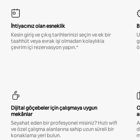
İhtiyacınız olan esneklik
B
Kesin giriş ve çıkış tarihlerinizi seçin ve ek bir
U
taahhüt veya evrak işi olmadan kolaylıkla
g
çevrim içi rezervasyon yapın.*
ö
Dijital göçebeler için çalışmaya uygun
O
mekânlar
a
Seyahat eden bir profesyonel misiniz? Hızlı wifi
A
ve özel çalışma alanlarına sahip uzun süreli bir
d
konaklama yeri bulun.
m