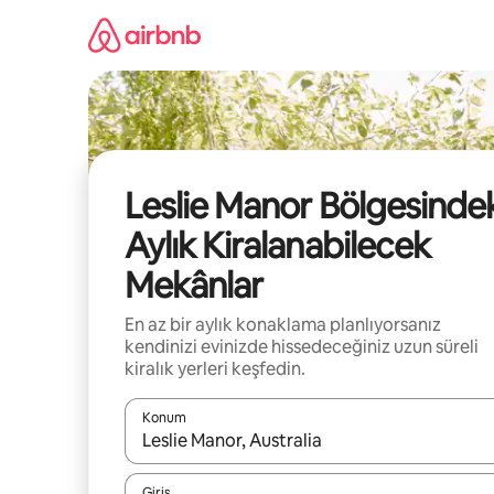
İçeriğe
atla
Leslie Manor Bölgesinde
Aylık Kiralanabilecek
Mekânlar
En az bir aylık konaklama planlıyorsanız
kendinizi evinizde hissedeceğiniz uzun süreli
kiralık yerleri keşfedin.
Konum
Sonuçlar kullanılabilir olduğunda yukarı ve aşağı 
Giriş