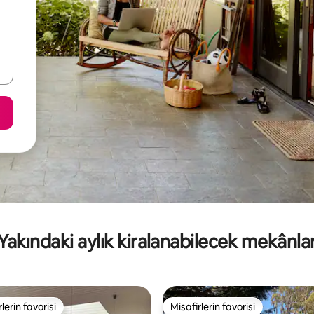
Yakındaki aylık kiralanabilecek mekânla
lerin favorisi
Misafirlerin favorisi
rin favorilerinden en beğenilenler arasında
Misafirlerin favorisi