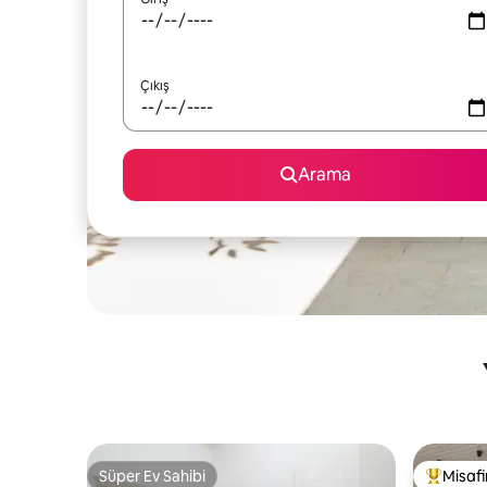
Çıkış
Arama
Süper Ev Sahibi
Misafir
Süper Ev Sahibi
Misafirle