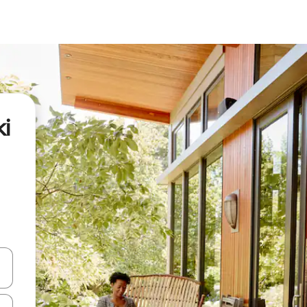
ki
oklarıyla gezinin veya dokunarak ya da kaydırma hareketleriyle keşfedin