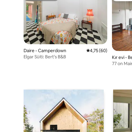
Daire - Camperdown
5 üzerinden ortalama 
4,75 (60)
Elgar Süiti: Bert's B&B
Kır evi - 
77 on Mai