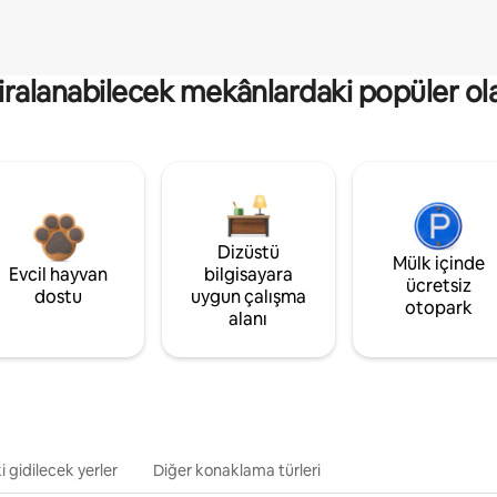
kiralanabilecek mekânlardaki popüler ol
Dizüstü
Mülk içinde
Evcil hayvan
bilgisayara
ücretsiz
dostu
uygun çalışma
otopark
alanı
i gidilecek yerler
Diğer konaklama türleri