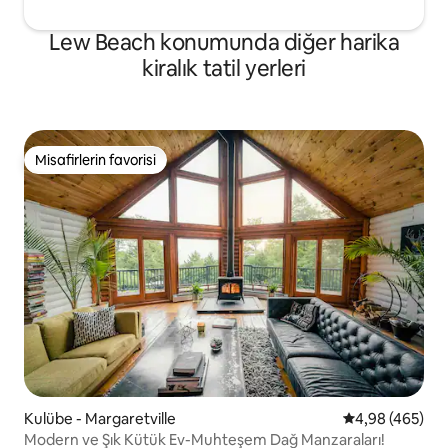
Lew Beach konumunda diğer harika
kiralık tatil yerleri
Misafirlerin favorisi
Misafirlerin favorisi
Kulübe - Margaretville
5 üzerinden or
4,98 (465)
Modern ve Şık Kütük Ev-Muhteşem Dağ Manzaraları!