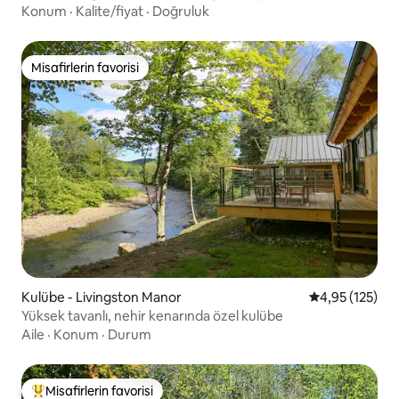
Konum
·
Kalite/fiyat
·
Doğruluk
Misafirlerin favorisi
Misafirlerin favorisi
Kulübe - Livingston Manor
5 üzerinden o
4,95 (125)
Yüksek tavanlı, nehir kenarında özel kulübe
Aile
·
Konum
·
Durum
Misafirlerin favorisi
Misafirlerin favorilerinden en beğenilenler arasında