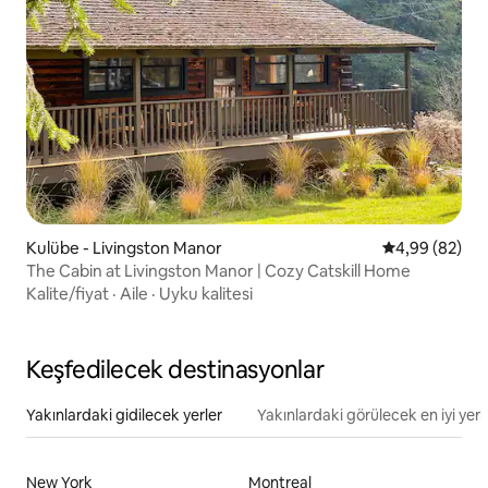
Kulübe - Livingston Manor
5 üzerinden o
4,99 (82)
The Cabin at Livingston Manor | Cozy Catskill Home
Kalite/fiyat
·
Aile
·
Uyku kalitesi
Keşfedilecek destinasyonlar
Yakınlardaki gidilecek yerler
Yakınlardaki görülecek en iyi yerl
New York
Montreal