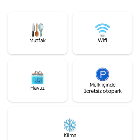
Bethel Woods'a sadece birkaç dakika
çarpıcı yaprakları 
uzakta olacaksınız. İçeride klima, rahat
dakika uzaklıkta)
bir çift kişilik yatak, küçük mutfak, yemek
yapın. Alder Gölü ve Pepacton
masası, güvenilir kablosuz internet
Rezervuarı balıkçılı
bağlantısı ve tam banyo ile serin
mesafededir.
kalacaksınız. Dışarıda, ateş çukurunun
yanında dinlenin veya kömür ızgarasında
Mutfak
Wifi
yemek pişirin. LGBTQ+ bireyleri kapsayıcı
bir mekânız.
Mülk içinde
Havuz
ücretsiz otopark
Klima