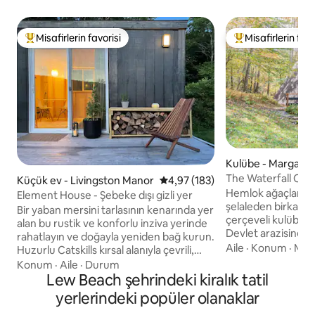
Misafirlerin favorisi
Misafirlerin favo
Misafirlerin favorilerinden en beğenilenler arasında
Misafirlerin favor
Kulübe - Margaretv
The Waterfall Casit
Küçük ev - Livingston Manor
5 üzerinden ortalama 4,97 puan
4,97 (183)
olan üçgen ev
Hemlok ağaçları ara
Element House - Şebeke dışı gizli yer
şelaleden birkaç ad
Bir yaban mersini tarlasının kenarında yer
çerçeveli kulübem
alan bu rustik ve konforlu inziva yerinde
Devlet arazisine b
rahatlayın ve doğayla yeniden bağ kurun.
üzerinde otururk
Aile
·
Konum
·
Mut
Huzurlu Catskills kırsal alanıyla çevrili,
kahve içerken şela
kendinizi dünyadan uzakta
Konum
·
Aile
·
Durum
çıkarın. Casita, e
hissedeceksiniz, ancak yine de açık hava
Lew Beach şehrindeki kiralık tatil
kendinizi evinizde h
etkinliklerine, gelişen bir yemek
yerlerindeki popüler olanaklar
olarak tasarlandı. Yazın şelalelerde ve
ortamına ve sadece 35 dakika uzaklıktaki
özel akarsularda s