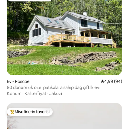
Ev - Roscoe
5 üzerinden o
4,99 (94)
80 dönümlük özel patikalara sahip dağ çiftlik evi
Konum
·
Kalite/fiyat
·
Jakuzi
Misafirlerin favorisi
Misafirlerin favorilerinden en beğenilenler arasında