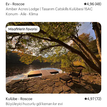
Ev - Roscoe
5 üzerinden o
4,96 (48)
Amber Acres Lodge | Tasarım Catskills Kulübesi 15AC
Konum
·
Aile
·
Klima
Misafirlerin favorisi
Misafirlerin favorisi
Kulübe - Roscoe
5 üzerinden o
4,97 (72)
Büyüleyici huzurlu göl kenarı kır evi