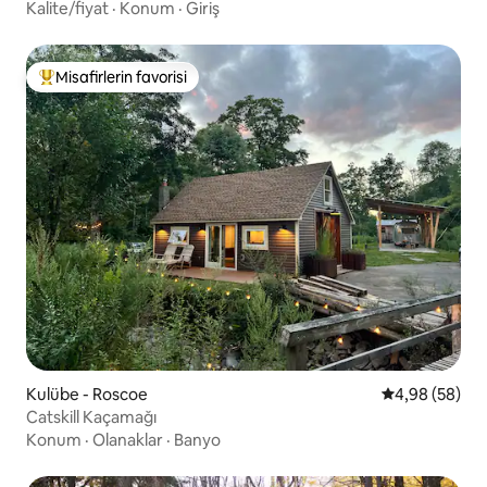
Kalite/fiyat
·
Konum
·
Giriş
Misafirlerin favorisi
Misafirlerin favorilerinden en beğenilenler arasında
Kulübe - Roscoe
5 üzerinden o
4,98 (58)
Catskill Kaçamağı
Konum
·
Olanaklar
·
Banyo