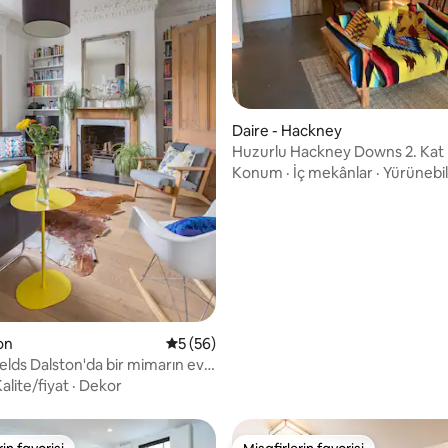
4,98 puan, 45 değerlendirme
Daire - Hackney
Huzurlu Hackney Downs 2. Kat 
Konum
·
İç mekânlar
·
Yürünebili
on
5 üzerinden ortalama 5 puan, 56 değerl
5 (56)
elds Dalston'da bir mimarın evi
i
alite/fiyat
·
Dekor