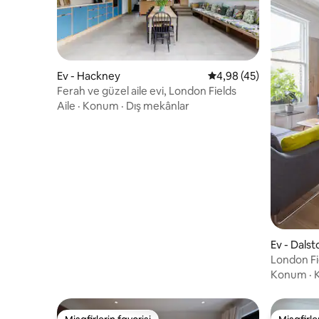
Ev - Hackney
5 üzerinden ortalama 
4,98 (45)
Ferah ve güzel aile evi, London Fields
Aile
·
Konum
·
Dış mekânlar
Ev - Dalst
London Fi
ve bahçes
Konum
·
K