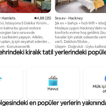
,81 puan, 270 değerlendirme
r Hamlets
5 üzerinden ortalama 4,88 puan, 25 değerl
4,88 (25)
Sıra ev - Hackney
 Evi, İstasyona 5 Dakika Yürüme
Şık ev + bahçe + hızlı Wifi + iste
nde
park yeri
en kalma bu güzel restore
Modaya uygun Hackney'deki ra
orgian tarzı sıra evde
konforlu evime hoş geldiniz (bu
 cazibesini yaşayın. Aileler,
havalar için yatak odasında vant
upları, iş için seyahat edenler
var!). Dalston/Stoke
 ev 🚇
Newington/Haggerston'un pop
um
·
Konukseverlik
Ulaşım
·
Doğruluk
·
Uyku kalitesi
rindeki kiralık tatil yerlerindeki popül
Mile End Tube • 0,3 mil → Bow
dükkanlarına,
ictoria Parkı'na 10 dakika
kafelerine/sinemalarına/gece h
safesindedir. 🎥 78 inç TV
yürüme mesafesinde olmaya v
📍 Stratford Olimpiyat Parkı ve
Shoreditch'in kulüplerine/barlar
a 15 dakika; Liverpool St'ye 15
bir bisiklet/otobüs yolculuğu
 Güzel özel bahçe 🍷 Yakınlarda
mesafesinde olmaya bayılıyorum.
lar var. Ev yemekleri için 🍽️ tam
kayıt size tek başına konaklama
 mutfak 🛒 1 dakika yürüme
sunar ve ben yokken bunu suna
Mülk iç
de → süpermarket 🏠 4 katlı ev
Diğer kaydım (Çift Kişilik Oda v
Havuz
için) ben evdeyken geçerlidir, 
o
mutfak, koridor/bahçe benimle p
gesindeki en popüler yerlerin yakınınd