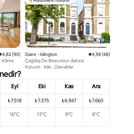
Misafirlerin favorisi
Misafirlerin favorilerinden en beğenilenler arasında
endirme
5 üzerinden ortalama 4,82 puan, 90 değerlendirme
4,82 (90)
Daire - Islington
5 üzerinden ortalama
4,96 (48)
h. Klima
Çağdaş De Beauviour dairesi
Konum
·
Aile
·
Olanaklar
nedir?
Eyl
Eki
Kas
Ara
₺7.518
₺7.375
₺6.947
₺7.660
16°C
13°C
9°C
6°C