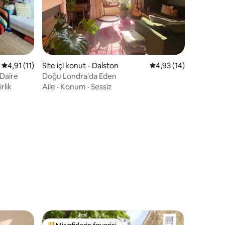
5 üzerinden ortalama 4,91 puan, 11 değerlendirme
4,91 (11)
Site içi konut - Dalston
5 üzerinden ortalama
4,93 (14)
Daire
Doğu Londra'da Eden
rlik
Aile
·
Konum
·
Sessiz
endirme