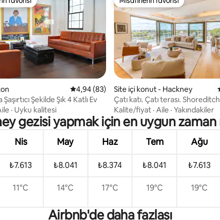
rin favorisi
Misafirlerin favorisi
rin favorisi
Misafirlerin favorisi
,96 puan, 169 değerlendirme
gton
5 üzerinden ortalama 4,94 puan, 83 değerl
4,94 (83)
Site içi konut - Hackney
 Şaşırtıcı Şekilde Şık 4 Katlı Ev
Çatı katı. Çatı terası. Shoreditc
ile
·
Uyku kalitesi
Kalite/fiyat
·
Aile
·
Yakındakiler
ey gezisi yapmak için en uygun zaman 
Nis
May
Haz
Tem
Ağu
₺7.613
₺8.041
₺8.374
₺8.041
₺7.613
11°C
14°C
17°C
19°C
19°C
Airbnb'de daha fazlası