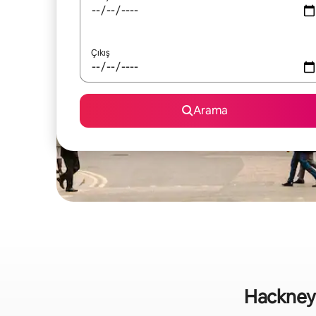
Çıkış
Arama
Hackney bö