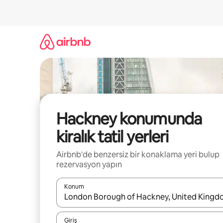
İçeriğe
atla
Hackney konumunda
kiralık tatil yerleri
Airbnb'de benzersiz bir konaklama yeri bulup
rezervasyon yapın
Konum
Sonuçlar kullanılabilir olduğunda yukarı ve aşağı 
Giriş