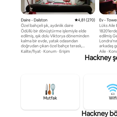
Daire - Dalston
5 üzerinden ortalama 4
4,81 (270)
Ev - Towe
Özel bahçeli şık, aydınlık daire
Lüks Aile
Mesafesi
Ödüllü bir dönüştürme işlemiyle elde
1820'lerd
edilmiş, ışık dolu Viktorya döneminden
edilmiş Ge
kalma bir evde, yatak odasından
Londra'nın
doğrudan çıkan özel bahçe teraslı,
arkadaş gr
büyüleyici bir özel alan. En iyi pazarların,
için idealdir 🏛️ 1820'lerden kalma
Kalite/fiyat
·
Konum
·
Erişim
Aile
·
Kon
parkların ve pop up mağazalarının
Hackney şeh
0,2 mil → 
yakınındaki popüler Dalston & Stoke
Road 🏞️ V
Newington bölgesinde mükemmel bir
yürüme me
konumdadır. Doğal taş duvarlı ebeveyn
projektör 
banyosu, geniş yaşam alanı, tam
Westfield'
donanımlı mutfak. Özel giriş, aile evimizin
dakika. 
altındaki alt zemin kattadır. ***Lütfen
harika bar
unutmayın: Tüm yataklar standart Birleşik
donanımlı
Krallık King boyutlarındadır ve ABD yatak
mesafesin
Mutfak
Wifi
boyutlarından farklı olabilir.***
Hackney böl