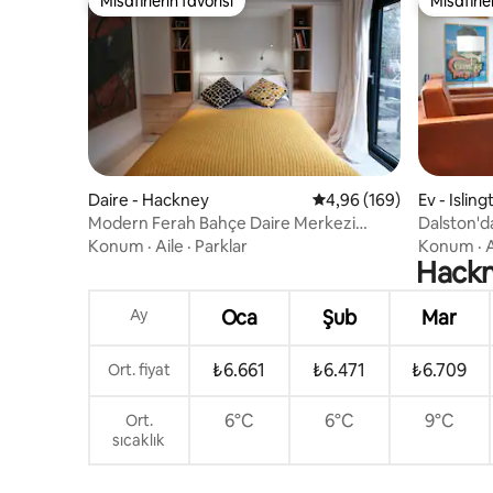
Misafirlerin favorisi
Misafirle
Misafirlerin favorisi
Misafirle
Daire - Hackney
5 üzerinden ortalama 4
4,96 (169)
Ev - Islin
Modern Ferah Bahçe Daire Merkezi
Dalston'da
Hackney
Konum
·
Aile
·
Parklar
Konum
·
A
Hackn
Ay
Oca
Şub
Mar
₺6.661
₺6.471
₺6.709
Ort. fiyat
6°C
6°C
9°C
Ort.
sıcaklık