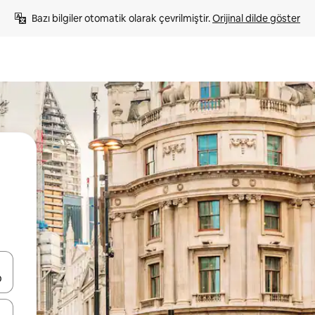
Bazı bilgiler otomatik olarak çevrilmiştir. 
Orijinal dilde göster
oklarıyla gezinin veya dokunarak ya da kaydırma hareketleriyle keşfedin