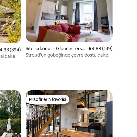
Site içi konut - Gloucestershi
5 üzerinden ortalama 
4,88 (149)
endirme
 üzerinden ortalama 4,93 puan, 394 değerlendirme
4,93 (394)
re
Stroud'un göbeğinde çevre dostu daire.
al daire
Misafirlerin favorisi
Misafirlerin favorisi