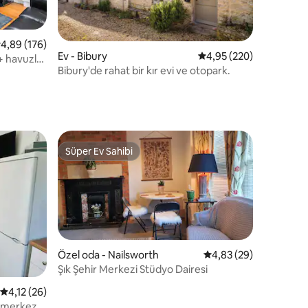
endirme
 üzerinden ortalama 4,89 puan, 176 değerlendirme
4,89 (176)
Ev - Bibury
5 üzerinden ortalama 
4,95 (220)
 + havuzlar
Bibury'de rahat bir kır evi ve otopark.
Süper Ev Sahibi
Süper Ev Sahibi
Özel oda - Nailsworth
5 üzerinden ortalama
4,83 (29)
Şık Şehir Merkezi Stüdyo Dairesi
endirme
5 üzerinden ortalama 4,12 puan, 26 değerlendirme
4,12 (26)
n merkez +