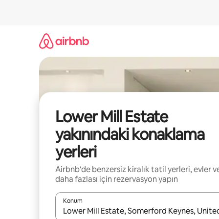
İçeriğe
atla
Lower Mill Estate
yakınındaki konaklama
yerleri
Airbnb'de benzersiz kiralık tatil yerleri, evler v
daha fazlası için rezervasyon yapın
Konum
Sonuçlar kullanılabilir olduğunda yukarı ve aşağı 