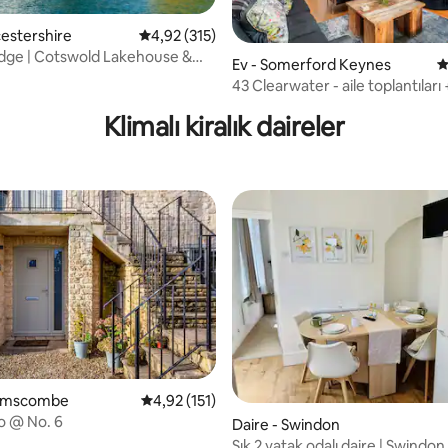
cestershire
5 üzerinden ortalama 4,92 puan, 315 değerl
4,92 (315)
dge | Cotswold Lakehouse &
ma 5 puan, 79 değerlendirme
Ev - Somerford Keynes
5
Kayaklar
43 Clearwater - aile toplantıları
+ göller
Klimalı kiralık daireler
Brimscombe
5 üzerinden ortalama 4,92 puan, 151 değerl
4,92 (151)
o @ No. 6
Daire - Swindon
Şık 2 yatak odalı daire | Swindo