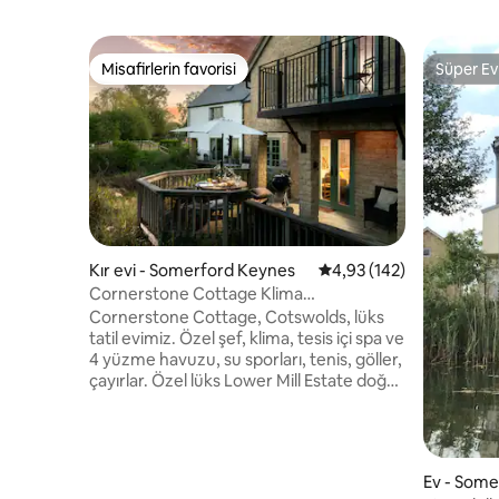
Misafirlerin favorisi
Süper Ev
Misafirlerin favorisi
Süper Ev
Kır evi - Somerford Keynes
5 üzerinden ortalama 4
4,93 (142)
Cornerstone Cottage Klima
LowerMillEstate Cotswolds
Cornerstone Cottage, Cotswolds, lüks
tatil evimiz. Özel şef, klima, tesis içi spa ve
4 yüzme havuzu, su sporları, tenis, göller,
çayırlar. Özel lüks Lower Mill Estate doğa
koruma sahasında yer almaktadır. Tesis
içinde tenis, spor salonu, sauna ve buhar
odası, yoga, oyun alanları, bisiklet
parkuru, tedaviler ve daha fazlası SUP,
Ev - Som
kano ve bisiklet kiralayın, İyi donanımlı