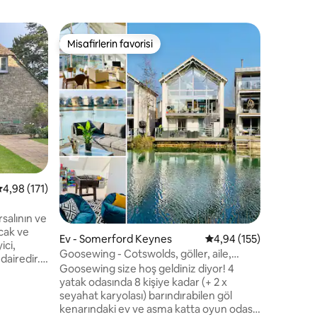
Kır evi 
Misafirlerin favorisi
Misafi
eğenilenler arasında
Misafirlerin favorisi
Misafirl
Somerfor
tatil kulü
Lower Mil
Lagünü'n
İskeleden 
aylarında
çıkarmak
kaplaması;
izlemek iç
ısıtmalı 
Tenis, yü
 üzerinden ortalama 4,98 puan, 171 değerlendirme
4,98 (171)
alanı gibi
Tesis içi
golf saha
salının ve
Malmsbur
ıcak ve
Ev - Somerford Keynes
5 üzerinden ortalama 
4,94 (155)
ulaşılabilir
ici,
Goosewing - Cotswolds, göller, aile,
dairedir.
havuzlar, spa
Goosewing size hoş geldiniz diyor! 4
arına sahip
yatak odasında 8 kişiye kadar (+ 2 x
rel bir
seyahat karyolası) barındırabilen göl
endirme
kenarındaki ev ve asma katta oyun odası.
ri içinde,