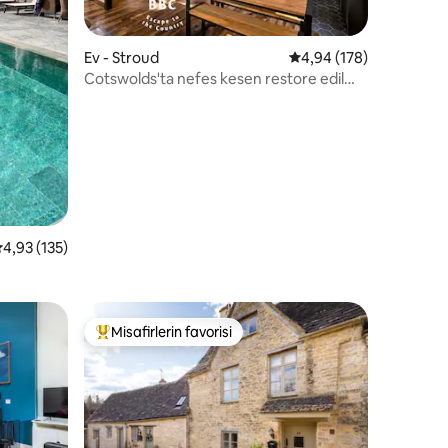
endirme
Ev - Stroud
5 üzerinden ortalama 
4,94 (178)
Cotswolds'ta nefes kesen restore edilmiş
şapel, vadi manzaralı
 üzerinden ortalama 4,93 puan, 135 değerlendirme
4,93 (135)
 Estate
Misafirlerin favorisi
Misafirlerin favorilerinden en beğenilenler arasında