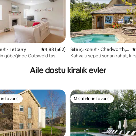
onut - Tetbury
5 üzerinden ortalama 4,88 puan, 562 değerl
4,88 (562)
Site içi konut - Chedworth,
5
Cheltenham
in göbeğinde Cotswold taş
Kahvaltı sepeti sunan rahat, kırs
4,8 puan, 237 değerlendirme
Aile dostu kiralık evler
rin favorisi
Misafirlerin favorisi
rin favorisi
Misafirlerin favorisi