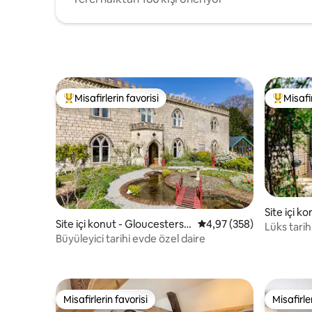
Misafirlerin favorisi
Misafir
Misafirlerin favorilerinden en beğenilenler arasında
Misafirle
Site içi k
Site içi konut - Gloucestershi
5 üzerinden ortalama 4
4,97 (358)
Lüks tari
re
Büyüleyici tarihi evde özel daire
otopark 
Misafirlerin favorisi
Misafirle
Misafirlerin favorisi
Misafirle