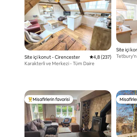
Site içi k
Tetbury'n
Site içi konut - Cirencester
5 üzerinden ortalama 
4,8 (237)
mülkü
Karakterli ve Merkezi - Tüm Daire
Misafirlerin favorisi
Misafirle
Misafirlerin favorilerinden en beğenilenler arasında
Misafirle