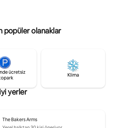
Köpek dostu ve 500 dönümlük özel bir
aları da
doğa koruma alanına kurulmuştur. Lower
rçok
Mill Estate spor tesisleri, göller, yürüyüş
r vardır.
ve bisiklet sürmek için parkurlar, oyun
anlı bir
alanı, yumuşak oyun, yüzme havuzlarına
r
an popüler olanaklar
ve lüks spa'ya ücretsiz erişim sunar.
Ballihoo Restoranı tesiste. Ara kattaki
eğlenceli takılma alanı, yetişkinler
dinlenirken çocukların/gençlerin
eğlenmesini sağlar.
inde ücretsiz
Klima
topark
yi yerler
The Bakers Arms
Yerel halktan 30 kişi öneriyor