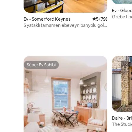
Ev - Glou
Grebe Lo
Ev - Somerford Keynes
5 üzerinden ortala
5 (79)
Hot Tub, 
5 yataklı tamamen ebeveyn banyolu göl
evi Jakuzi, masa tenisi
Süper Ev Sahibi
Süper Ev Sahibi
Daire - 
The Studi