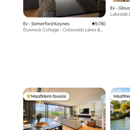
Ev - Glou
Lakeside L
Değirme
Ev - Somerford Keynes
5 üzerinden ortala
5 (16)
Dunnock Cottage - Cotswolds Lakes &
Spa
Misafirlerin favorisi
Misafirle
Misafirlerin favorilerinden en beğenilenler arasında
Misafirle