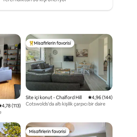
Misafirlerin favorisi
Misafirlerin favorilerinden en beğenilenler arasında
endirme
Site içi konut - Chalford Hill
5 üzerinden ortalama 
4,96 (144)
Cotswolds'da altı kişilik çarpıcı bir daire
5 üzerinden ortalama 4,78 puan, 113 değerlendirme
4,78 (113)
e
Misafirlerin favorisi
Misafirlerin favorisi