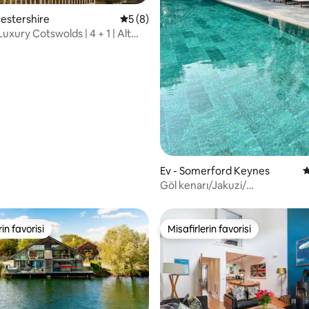
cestershire
5 üzerinden ortalama 5 puan, 8 değerl
5 (8)
uxury Cotswolds | 4 + 1 | Alt
n
ma 5 puan, 16 değerlendirme
Ev - Somerford Keynes
5
Göl kenarı/Jakuzi/
İskele/Havuzlar/Spa/Lower Mill
rin favorisi
Misafirlerin favorisi
rin favorisi
Misafirlerin favorisi