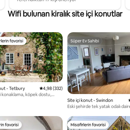
Wifi bulunan kiralık site içi konutlar
lerin favorisi
Süper Ev Sahibi
rin favorilerinden en beğenilenler arasında
Süper Ev Sahibi
onut - Tetbury
5 üzerinden ortalama 4,98 puan, 332 değerl
4,98 (332)
,97 puan, 358 değerlendirme
hi konaklama, köpek dostu,
ve bahçe
Site içi konut - Swindon
Eski şehirde tek yatak odalı dair
rin favorisi
Misafirlerin favorisi
rin favorisi
Misafirlerin favorisi