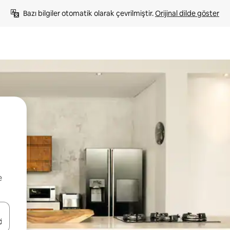
Bazı bilgiler otomatik olarak çevrilmiştir. 
Orijinal dilde göster
e
oklarıyla gezinin veya dokunarak ya da kaydırma hareketleriyle keşfedin