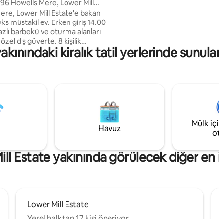
, 96 Howells Mere, Lower Mill
Thames yolu ve kuş izleme nokt
ere, Lower Mill Estate'e bakan
dâhil olmak üzere yakınlarda bi
stakil ev. Erken giriş 14.00
yürüyüş gibi çok çeşitli etkinlikle
10 dakikalık sürüş mesafesinde c
özel dış güverte. 8 kişilik
pazar kasabası olan Cirenceste
akınındaki kiralık tatil yerlerinde sunul
ri ve kütük yakıcı bulunan geniş
bulunmaktadır.
fazla 10 kişilik yemek masası.
tfak. Spa havuzlarının
ğlence tesislerinin kullanımı
is kortlarına ve Ballihoo
a yakın bir yerde elverişli bir
Mülkün önünde 4 park yeri.
öl erişimi olan özel iskele
Mülk iç
et karşılığında jakuzi
Havuz
o
r.
ll Estate yakınında görülecek diğer en i
Lower Mill Estate
Yerel halktan 17 kişi öneriyor