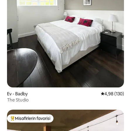
Ev - Badby
5 üzerinden or
4,98 (130)
The Studio
Misafirlerin favorisi
Misafirlerin favorilerinden en beğenilenler arasında