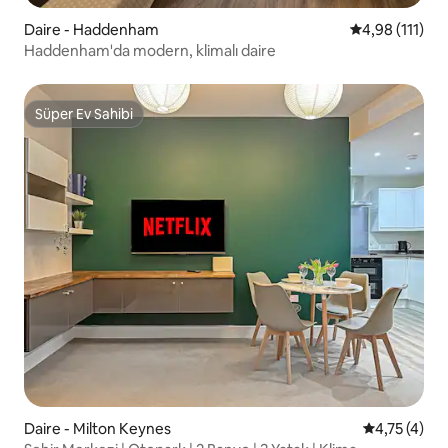
Daire - Haddenham
5 üzerinden o
4,98 (111)
Haddenham'da modern, klimalı daire
Süper Ev Sahibi
Süper Ev Sahibi
Daire - Milton Keynes
5 üzerinden
4,75 (4)