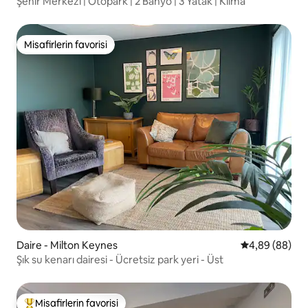
Şehir Merkezi | Otopark | 2 Banyo | 3 Yatak | Klima
Misafirlerin favorisi
Misafirlerin favorisi
Daire - Milton Keynes
5 üzerinden o
4,89 (88)
Şık su kenarı dairesi - Ücretsiz park yeri - Üst
Misafirlerin favorisi