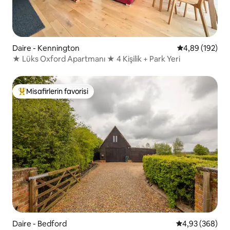
Daire - Kennington
5 üzerinden or
4,89 (192)
★ Lüks Oxford Apartmanı ★ 4 Kişilik + Park Yeri
Misafirlerin favorisi
Misafirlerin favorilerinden en beğenilenler arasında
Daire - Bedford
5 üzerinden or
4,93 (368)