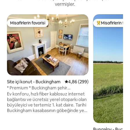
vermişler.
Misafirlerin favorisi
Misafirlerin favo
Misafirlerin favorisi
Misafirlerin favor
Site içi konut - Buckingham
5 üzerinden ortalama 4,86 puan
4,86 (299)
* Premium * Buckingham şehir
merkezinde daire
Ev konforu, hızlı fiber kablosuz internet
bağlantısı ve ücretsiz yerel otoparkı olan
büyüleyici ve tertemiz 1. kat daire. Tarihi
Buckingham kasabasının göbeğinde yer
alır ve Buckingham'ın en eski binası olan
Chantry Şapeli'nin manzarasına sahiptir.
Mağazalar, kahve dükkanları, restoranlar,
Bungalov - Bucki