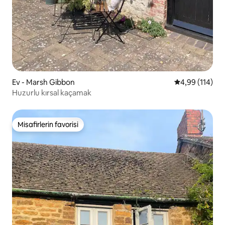
Ev - Marsh Gibbon
5 üzerinden o
4,99 (114)
Huzurlu kırsal kaçamak
Misafirlerin favorisi
Misafirlerin favorisi