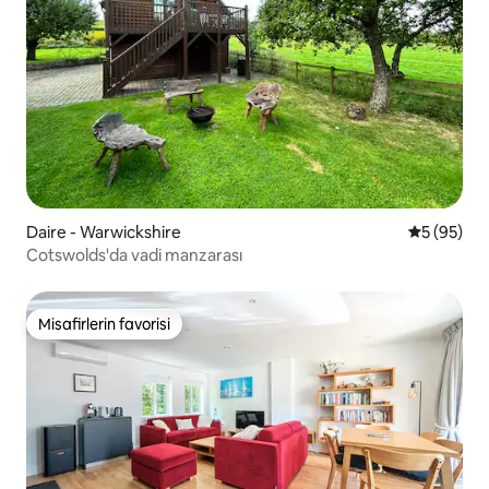
Daire - Warwickshire
5 üzerinde
5 (95)
Cotswolds'da vadi manzarası
Misafirlerin favorisi
Misafirlerin favorisi