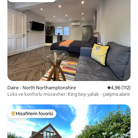
Misafirlerin favorilerinden en beğenilenler arasında
Daire - North Northamptonshire
5 üzerinden o
4,96 (112)
Lüks ve konforlu mücevher: King boy yatak - çalışma alanı!
Misafirlerin favorisi
Misafirlerin favorilerinden en beğenilenler arasında