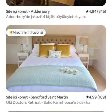
Site içi konut - Adderbury
5 üzerinden or
4,94 (345)
Adderbury'de jakuzili 4 kişilik büyüleyici ek yapı.
Misafirlerin favorisi
Misafirlerin favorilerinden en beğenilenler arasında
Site içi konut - Sandford Saint Martin
5 üzerinden or
4,99 (189)
Old Doctors Retreat - Soho Farmhouse'a 5 dakika