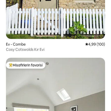
Ev - Combe
5 üzerinden or
4,99 (100)
Cosy Cotswolds Kır Evi
Misafirlerin favorisi
Misafirlerin favorilerinden en beğenilenler arasında