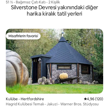
51 ½ - Bağımsız Çatı Katı - 2 Kişilik
Silverstone Devresi yakınındaki diğer
harika kiralık tatil yerleri
Misafirlerin favorisi
Misafirlerin favorisi
Kulübe - Hertfordshire
5 üzerinden or
4,96 (120)
Hagrid Kulübesi Temalı - Jakuzi - Warner Bros. Stüdyosu