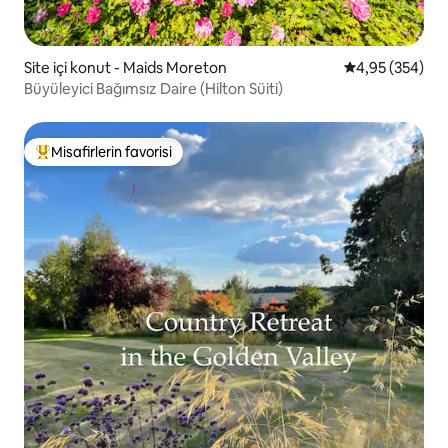
Site içi konut - Maids Moreton
5 üzerinden or
4,95 (354)
Büyüleyici Bağımsız Daire (Hilton Süiti)
Misafirlerin favorisi
Misafirlerin favorilerinden en beğenilenler arasında