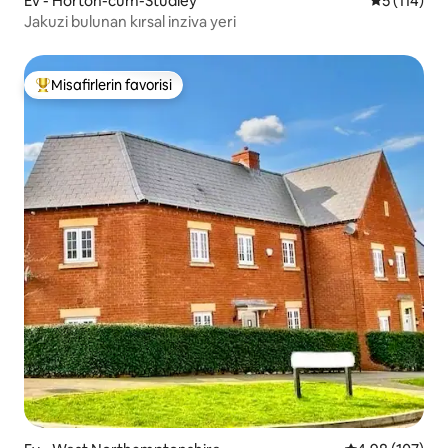
Ev - Horton-cum-Studley
5 üzerinde
5 (114)
Jakuzi bulunan kırsal inziva yeri
Misafirlerin favorisi
Misafirlerin favorilerinden en beğenilenler arasında