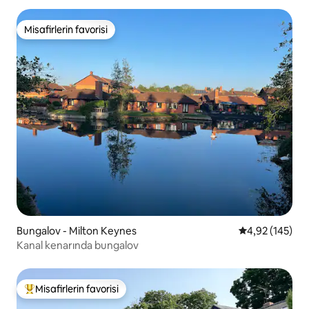
Misafirlerin favorisi
Misafirlerin favorisi
Bungalov - Milton Keynes
5 üzerinden or
4,92 (145)
Kanal kenarında bungalov
Misafirlerin favorisi
Misafirlerin favorilerinden en beğenilenler arasında