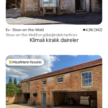
Ev - Stow-on-the-Wold
5 üzerinden or
4,96 (342)
Stow-on-the-Wold'un göbeğindeki tarihi ev
Klimalı kiralık daireler
Misafirlerin favorisi
Misafirlerin favorilerinden en beğenilenler arasında