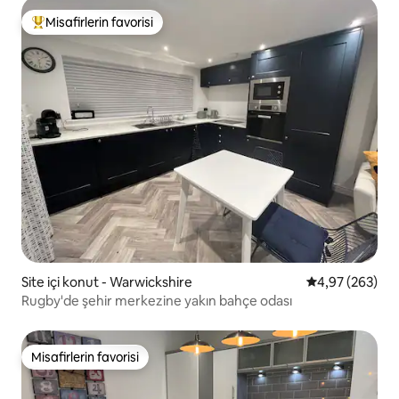
Misafirlerin favorisi
Misafirlerin favorilerinden en beğenilenler arasında
Site içi konut - Warwickshire
5 üzerinden or
4,97 (263)
Rugby'de şehir merkezine yakın bahçe odası
Misafirlerin favorisi
Misafirlerin favorisi