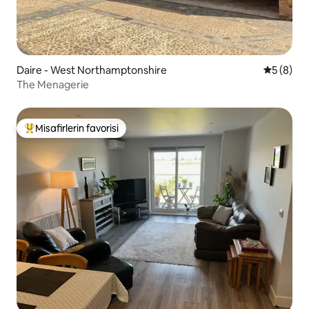
Daire - West Northamptonshire
5 üzerind
5 (8)
The Menagerie
Misafirlerin favorisi
Misafirlerin favorilerinden en beğenilenler arasında