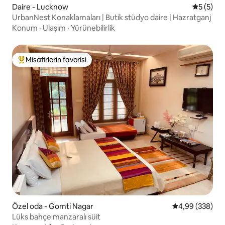
Daire - Lucknow
5 üzerin
5 (5)
UrbanNest Konaklamaları | Butik stüdyo daire | Hazratganj
Konum
·
Ulaşım
·
Yürünebilirlik
Misafirlerin favorisi
Misafirlerin favorilerinden en beğenilenler arasında
Özel oda - Gomti Nagar
5 üzerinden or
4,99 (338)
Lüks bahçe manzaralı süit