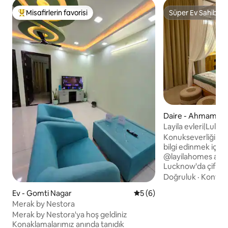
Misafirlerin favorisi
Süper Ev Sahibi
Misafirlerin favorilerinden en beğenilenler arasında
Süper Ev Sahibi
Daire - Ahmamau
Layila evleri|Lulu 
Ekana yakın
Konukseverliğimiz
bilgi edinmek için b
@layilahomes adre
Lucknow'da çift d
olan Coffee Canopy
Doğruluk
·
Konfor
Kahve makinemizle
Ev - Gomti Nagar
5 üzerinden ortalama 5 pu
5 (6)
yapın, sayvanlı ya
Merak by Nestora
dinlenin ve huzurl
Merak by Nestora'ya hoş geldiniz
keyfini çıkarın. Yakınında: Lulu Alışveriş
Konaklamalarımız anında tanıdık
Merkezi ve IBM Ofi