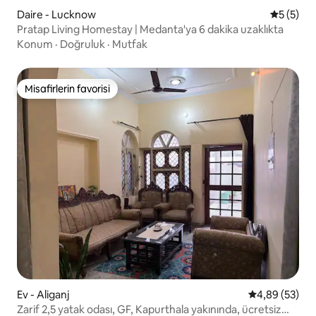
Daire - Lucknow
5 üzerin
5 (5)
Pratap Living Homestay | Medanta'ya 6 dakika uzaklıkta
Konum
·
Doğruluk
·
Mutfak
Misafirlerin favorisi
Misafirlerin favorisi
Ev - Aliganj
5 üzerinden o
4,89 (53)
Zarif 2,5 yatak odası, GF, Kapurthala yakınında, ücretsiz