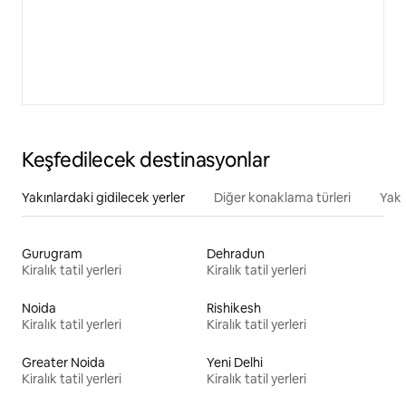
Keşfedilecek destinasyonlar
Yakınlardaki gidilecek yerler
Diğer konaklama türleri
Yakı
Gurugram
Dehradun
Kiralık tatil yerleri
Kiralık tatil yerleri
Noida
Rishikesh
Kiralık tatil yerleri
Kiralık tatil yerleri
Greater Noida
Yeni Delhi
Kiralık tatil yerleri
Kiralık tatil yerleri