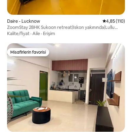
Daire - Lucknow
5 üzerinden o
4,85 (110)
ZoomStay 2BHK Sukoon retreat|Iskon yakınında|Lullu
alışveriş merkezi
Kalite/fiyat
·
Aile
·
Erişim
Misafirlerin favorisi
Misafirlerin favorisi