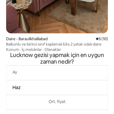
Daire - Baraulikhalilabad
5 üzerind
5 (10)
Balkonlu ve birinci sınıf kaplamalı lüks 2 yatak odalı daire
Konum
·
İç mekânlar
·
Olanaklar
Lucknow gezisi yapmak için en uygun
zaman nedir?
Ay
Haz
Ort. fiyat