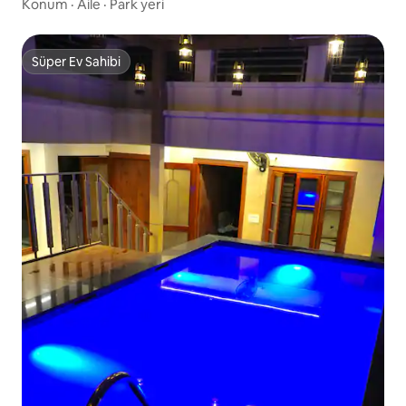
Konum
·
Aile
·
Park yeri
Süper Ev Sahibi
Süper Ev Sahibi