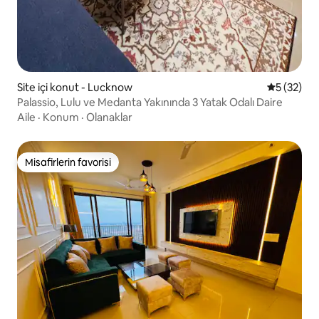
Site içi konut - Lucknow
5 üzerinde
5 (32)
Palassio, Lulu ve Medanta Yakınında 3 Yatak Odalı Daire
Aile
·
Konum
·
Olanaklar
Misafirlerin favorisi
Misafirlerin favorisi