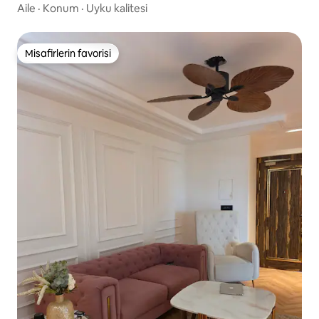
otopark
Aile
·
Konum
·
Uyku kalitesi
Misafirlerin favorisi
Misafirlerin favorisi