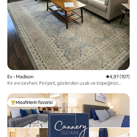
Ev - Madison
5 üzerinden or
4,97 (107)
Kır evi cevheri: Pırıl pırıl, gözlerden uzak ve köpeğinizi
getirin!
Misafirlerin favorisi
Misafirlerin favorilerinden en beğenilenler arasında