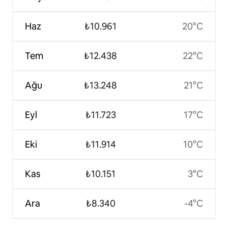
Haz
₺10.961
20°C
Tem
₺12.438
22°C
Ağu
₺13.248
21°C
Eyl
₺11.723
17°C
Eki
₺11.914
10°C
Kas
₺10.151
3°C
Ara
₺8.340
-4°C