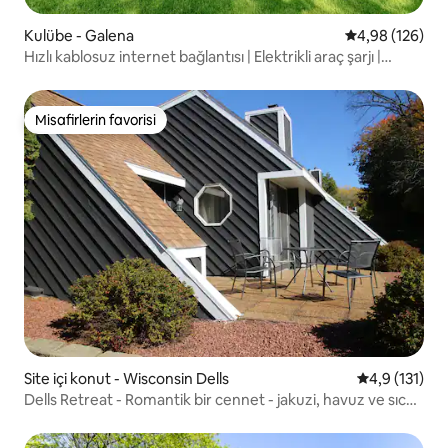
Kulübe - Galena
5 üzerinden or
4,98 (126)
Hızlı kablosuz internet bağlantısı | Elektrikli araç şarjı |
Şömine | Jakuzi
Misafirlerin favorisi
Misafirlerin favorisi
Site içi konut - Wisconsin Dells
5 üzerinden 
4,9 (131)
Dells Retreat - Romantik bir cennet - jakuzi, havuz ve sıcak
küvet