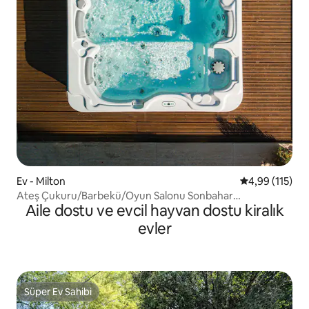
Ev - Milton
5 üzerinden o
4,99 (115)
Ateş Çukuru/Barbekü/Oyun Salonu Sonbahar
Aile dostu ve evcil hayvan dostu kiralık
Kaçamağınız Burada Başlıyor
evler
Süper Ev Sahibi
Süper Ev Sahibi