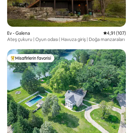
Ev - Galena
5 üzerinden o
4,91 (107)
Ateş çukuru | Oyun odası | Havuza giriş | Doğa manzaraları
Misafirlerin favorisi
Misafirlerin favorilerinden en beğenilenler arasında