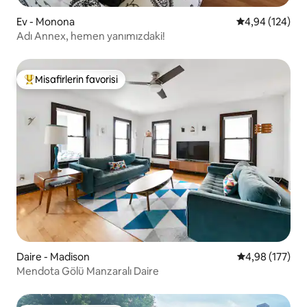
Ev - Monona
5 üzerinden or
4,94 (124)
Adı Annex, hemen yanımızdaki!
Misafirlerin favorisi
Misafirlerin favorilerinden en beğenilenler arasında
Daire - Madison
5 üzerinden or
4,98 (177)
Mendota Gölü Manzaralı Daire