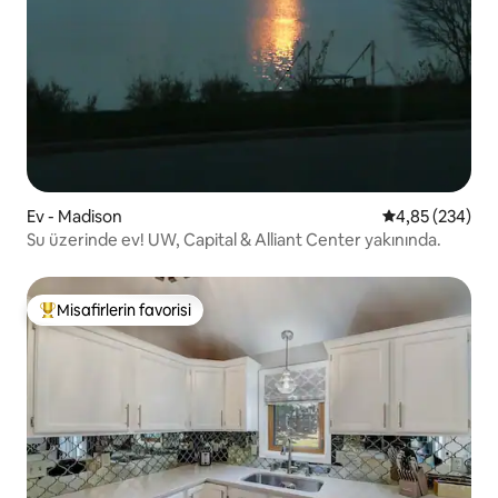
Ev - Madison
5 üzerinden or
4,85 (234)
Su üzerinde ev! UW, Capital & Alliant Center yakınında.
Misafirlerin favorisi
Misafirlerin favorilerinden en beğenilenler arasında