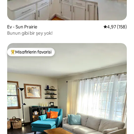
Ev - Sun Prairie
5 üzerinden or
4,97 (158)
Bunun gibi bir şey yok!
Misafirlerin favorisi
Misafirlerin favorilerinden en beğenilenler arasında