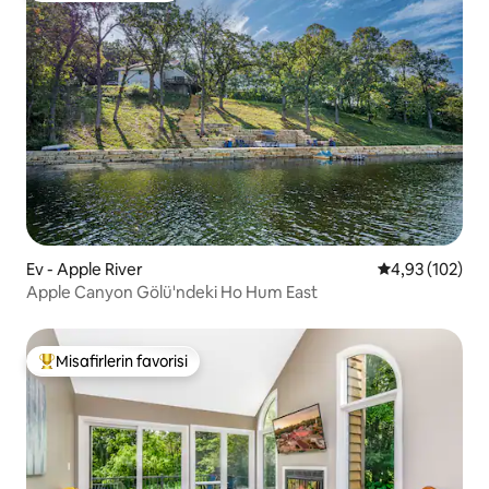
Ev - Apple River
5 üzerinden or
4,93 (102)
Apple Canyon Gölü'ndeki Ho Hum East
Misafirlerin favorisi
Misafirlerin favorilerinden en beğenilenler arasında