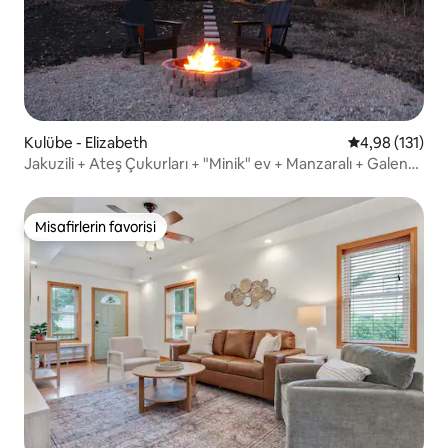
Kulübe - Elizabeth
5 üzerinden o
4,98 (131)
Jakuzili + Ateş Çukurları + "Minik" ev + Manzaralı + Galena
Yakınında
Misafirlerin favorisi
Misafirlerin favorisi