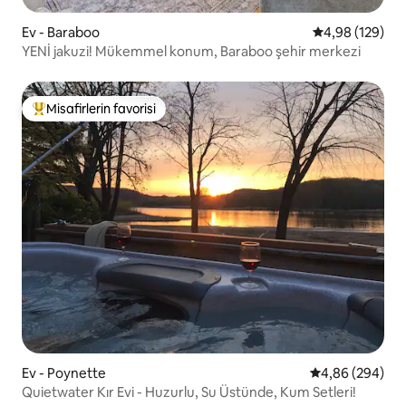
Ev - Baraboo
5 üzerinden or
4,98 (129)
YENİ jakuzi! Mükemmel konum, Baraboo şehir merkezi
Misafirlerin favorisi
Misafirlerin favorilerinden en beğenilenler arasında
Ev - Poynette
5 üzerinden or
4,86 (294)
Quietwater Kır Evi - Huzurlu, Su Üstünde, Kum Setleri!