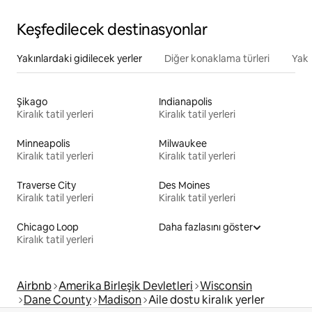
Keşfedilecek destinasyonlar
Yakınlardaki gidilecek yerler
Diğer konaklama türleri
Yakı
Şikago
Indianapolis
Kiralık tatil yerleri
Kiralık tatil yerleri
Minneapolis
Milwaukee
Kiralık tatil yerleri
Kiralık tatil yerleri
Traverse City
Des Moines
Kiralık tatil yerleri
Kiralık tatil yerleri
Chicago Loop
Daha fazlasını göster
Kiralık tatil yerleri
Airbnb
Amerika Birleşik Devletleri
Wisconsin
Dane County
Madison
Aile dostu kiralık yerler