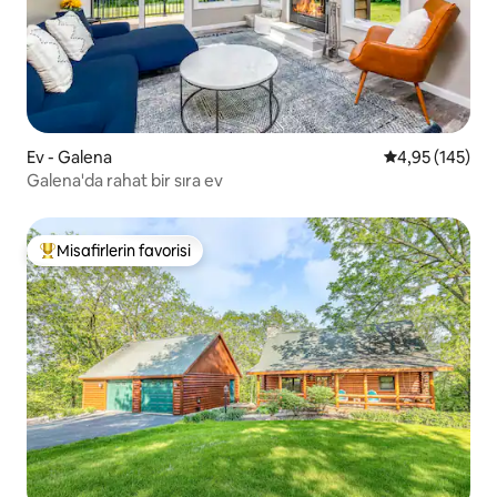
Ev - Galena
5 üzerinden or
4,95 (145)
Galena'da rahat bir sıra ev
Misafirlerin favorisi
Misafirlerin favorilerinden en beğenilenler arasında