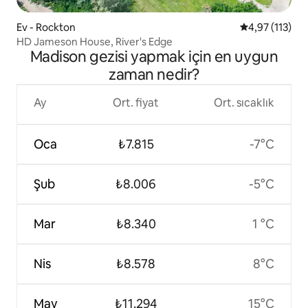
Ev - Rockton
5 üzerinden o
4,97 (113)
HD Jameson House, River's Edge
Madison gezisi yapmak için en uygun
zaman nedir?
Ay
Ort. fiyat
Ort. sıcaklık
Oca
₺7.815
-7°C
Şub
₺8.006
-5°C
Mar
₺8.340
1 °C
Nis
₺8.578
8°C
May
₺11.294
15°C