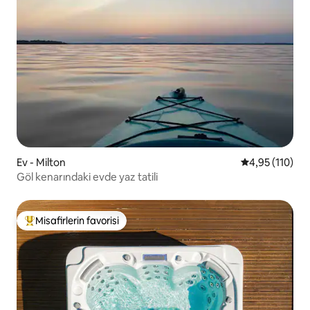
Ev - Milton
5 üzerinden o
4,95 (110)
Göl kenarındaki evde yaz tatili
Misafirlerin favorisi
Misafirlerin favorilerinden en beğenilenler arasında