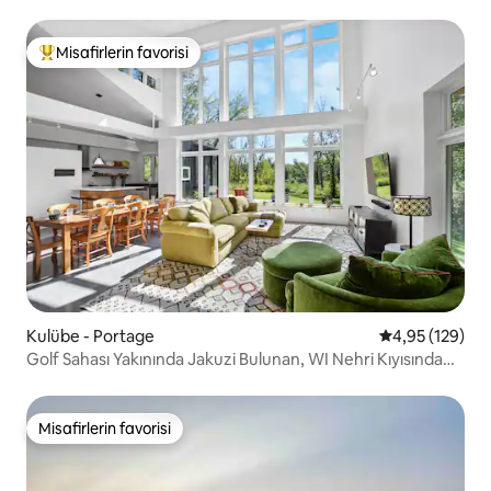
Misafirlerin favorisi
Misafirlerin favorilerinden en beğenilenler arasında
Kulübe - Portage
5 üzerinden or
4,95 (129)
Golf Sahası Yakınında Jakuzi Bulunan, WI Nehri Kıyısında
Gözlerden Uzak Bir Kaçamak Yeri
Misafirlerin favorisi
Misafirlerin favorisi