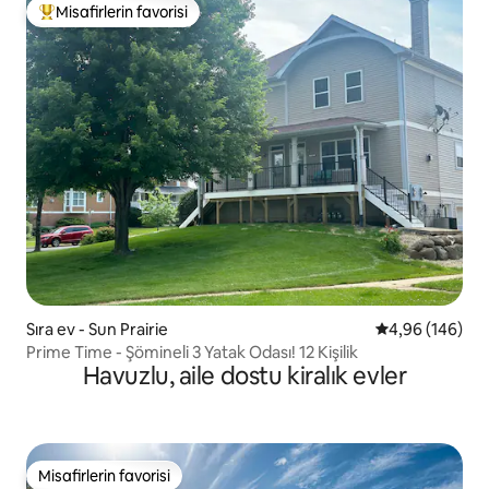
Misafirlerin favorisi
Misafirlerin favorilerinden en beğenilenler arasında
Sıra ev - Sun Prairie
5 üzerinden or
4,96 (146)
Prime Time - Şömineli 3 Yatak Odası! 12 Kişilik
Havuzlu, aile dostu kiralık evler
Misafirlerin favorisi
Misafirlerin favorisi