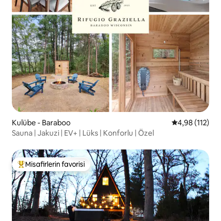
Kulübe - Baraboo
5 üzerinden o
4,98 (112)
Sauna | Jakuzi | EV+ | Lüks | Konforlu | Özel
Misafirlerin favorisi
Misafirlerin favorilerinden en beğenilenler arasında