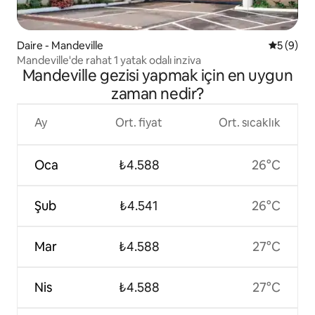
Daire - Mandeville
5 üzerind
5 (9)
Mandeville'de rahat 1 yatak odalı inziva
Mandeville gezisi yapmak için en uygun
zaman nedir?
Ay
Ort. fiyat
Ort. sıcaklık
Oca
₺4.588
26°C
Şub
₺4.541
26°C
Mar
₺4.588
27°C
Nis
₺4.588
27°C