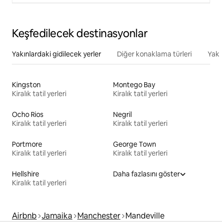
Keşfedilecek destinasyonlar
Yakınlardaki gidilecek yerler
Diğer konaklama türleri
Yakı
Kingston
Montego Bay
Kiralık tatil yerleri
Kiralık tatil yerleri
Ocho Rios
Negril
Kiralık tatil yerleri
Kiralık tatil yerleri
Portmore
George Town
Kiralık tatil yerleri
Kiralık tatil yerleri
Hellshire
Daha fazlasını göster
Kiralık tatil yerleri
Airbnb
Jamaika
Manchester
Mandeville