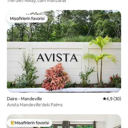
The Get-Away, cam manzaralı
Misafirlerin favorisi
Misafirlerin favorisi
Daire - Mandeville
5 üzerinden 
4,9 (30)
Avista Mandeville'deki Palms
Misafirlerin favorisi
Misafirlerin favorilerinden en beğenilenler arasında