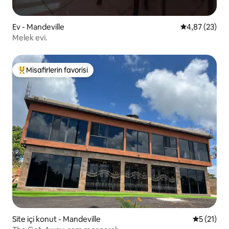
Ev - Mandeville
5 üzerinden o
4,87 (23)
Melek evi.
Misafirlerin favorisi
Misafirlerin favorilerinden en beğenilenler arasında
Site içi konut - Mandeville
5 üzerind
5 (21)