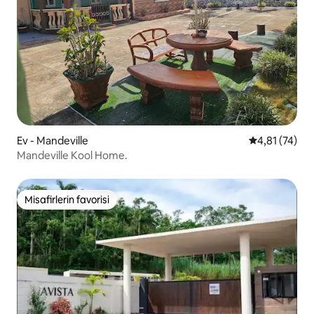
Ev - Mandeville
5 üzerinden 
4,81 (74)
Mandeville Kool Home.
Misafirlerin favorisi
Misafirlerin favorisi