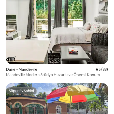
Daire - Mandeville
5 üzerinde
5 (33)
Mandeville Modern Stüdyo Huzurlu ve Önemli Konum
Süper Ev Sahibi
Süper Ev Sahibi