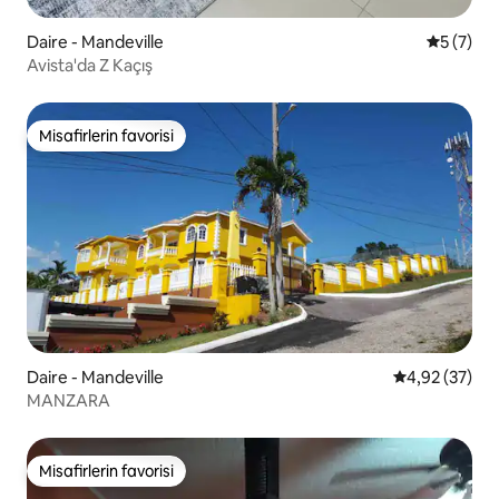
Daire - Mandeville
5 üzerin
5 (7)
Avista'da Z Kaçış
Misafirlerin favorisi
Misafirlerin favorisi
Daire - Mandeville
5 üzerinden o
4,92 (37)
MANZARA
Misafirlerin favorisi
Misafirlerin favorisi