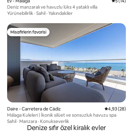
Ev - Málaga
5 üzerind
5 (14)
Deniz manzaralı ve havuzlu lüks 4 yataklı villa
Yürünebilirlik
·
Sahil
·
Yakındakiler
Misafirlerin favorisi
Misafirlerin favorisi
Daire - Carretera de Cádiz
5 üzerinden o
4,93 (28)
Málaga Kuleleri | İkonik silüet ve sonsuzluk havuzu spa
Sahil
·
Manzara
·
Konukseverlik
Denize sıfır özel kiralık evler