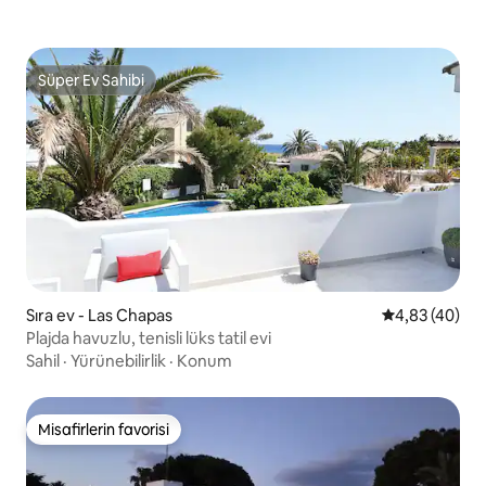
Süper Ev Sahibi
Süper Ev Sahibi
Sıra ev - Las Chapas
5 üzerinden o
4,83 (40)
Plajda havuzlu, tenisli lüks tatil evi
Sahil
·
Yürünebilirlik
·
Konum
Misafirlerin favorisi
Misafirlerin favorisi