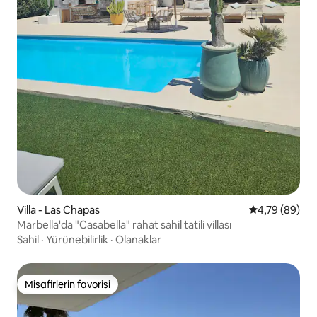
Villa - Las Chapas
5 üzerinden o
4,79 (89)
Marbella'da "Casabella" rahat sahil tatili villası
Sahil
·
Yürünebilirlik
·
Olanaklar
Misafirlerin favorisi
Misafirlerin favorisi