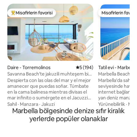
Misafirlerin favorisi
Misafirlerin favoris
Misafirlerin favorilerinden en beğenilenler arasında
Misafirlerin favoris
Daire - Torremolinos
5 üzerinden ortalama 5 puan
5 (194)
Tatil evi - Marbella
Savanna Beach'te jakuzili muhteşem bir
Marbella Beachfron
daire
Deniz manzarası
Despierta con las olas del mar y el mejor
Marbella'da sahil s
amanecer que puedas soñar. Túmbate
seviyesinde havuz 
en la cama balinesa mientras divisas el
internet bağlantısı Marbella'nın sahilinde
mar infinito o sumérgete en el Jacuzzi
yan deniz manzaral
climatizado mientras te tomas una copa
yatağı + çekyatı, k
Sahil
·
Manzara
·
Jakuzi
Yürünebilirlik
·
Man
de cava. El Savanna Beach está pensado
Marbella bölgesinde denize sıfır kiralık
vantilatörü, akıllı T
para pasar unas vacaciones relajantes en
kablosuz internet 
yerlerde popüler olanaklar
un lugar mágico y con encanto. El
çalışma alanı olan b
Savanna Beach es un lugar mágico,
stüdyoda kalın. İki havuzun keyfini
decorado con mucho encanto y con
çıkarın: Kumun ya