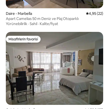
Daire - Marbella
5 üzerinden o
4,95 (22)
Apart Camelias 50 m Deniz ve Plaj Otoparklı
Yürünebilirlik
·
Sahil
·
Kalite/fiyat
Misafirlerin favorisi
Misafirlerin favorisi