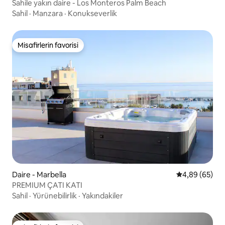
Sahile yakın daire - Los Monteros Palm Beach
Sahil
·
Manzara
·
Konukseverlik
Misafirlerin favorisi
Misafirlerin favorisi
Daire - Marbella
5 üzerinden o
4,89 (65)
PREMIUM ÇATI KATI
Sahil
·
Yürünebilirlik
·
Yakındakiler