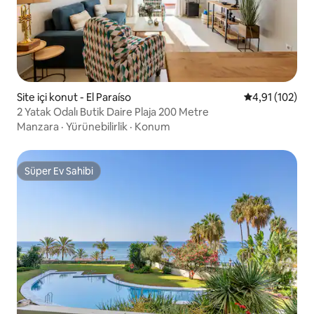
Site içi konut - El Paraíso
5 üzerinden o
4,91 (102)
2 Yatak Odalı Butik Daire Plaja 200 Metre
Manzara
·
Yürünebilirlik
·
Konum
Süper Ev Sahibi
Süper Ev Sahibi