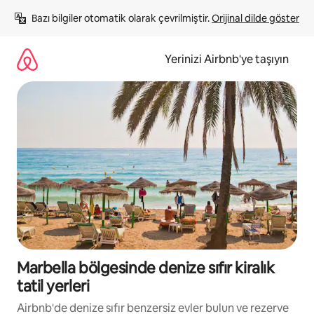
İçeriğe
Bazı bilgiler otomatik olarak çevrilmiştir. 
Orijinal dilde göster
atla
Yerinizi Airbnb'ye taşıyın
Marbella bölgesinde denize sıfır kiralık
tatil yerleri
Airbnb'de denize sıfır benzersiz evler bulun ve rezerve