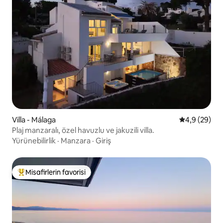
Villa - Málaga
5 üzerinden 
4,9 (29)
Plaj manzaralı, özel havuzlu ve jakuzili villa.
Yürünebilirlik
·
Manzara
·
Giriş
Misafirlerin favorisi
Misafirlerin favorilerinden en beğenilenler arasında