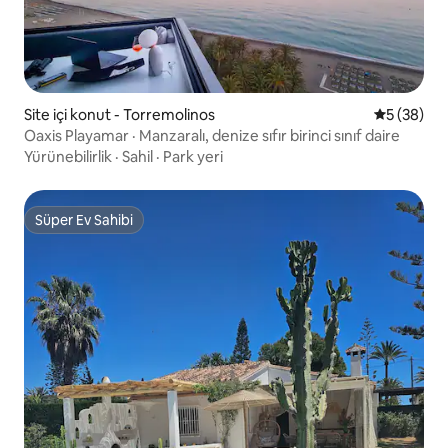
Site içi konut - Torremolinos
5 üzerinde
5 (38)
Oaxis Playamar · Manzaralı, denize sıfır birinci sınıf daire
Yürünebilirlik
·
Sahil
·
Park yeri
Süper Ev Sahibi
Süper Ev Sahibi