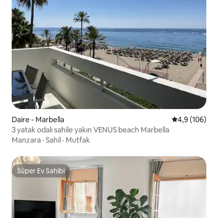
Daire - Marbella
5 üzerinden o
4,9 (106)
3 yatak odalı sahile yakın VENUS beach Marbella
Manzara
·
Sahil
·
Mutfak
Süper Ev Sahibi
Süper Ev Sahibi