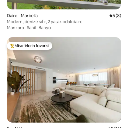
Daire - Marbella
5 üzerind
5 (8)
Modern, denize sıfır, 2 yatak odalı daire
Manzara
·
Sahil
·
Banyo
Misafirlerin favorisi
Misafirlerin favorilerinden en beğenilenler arasında