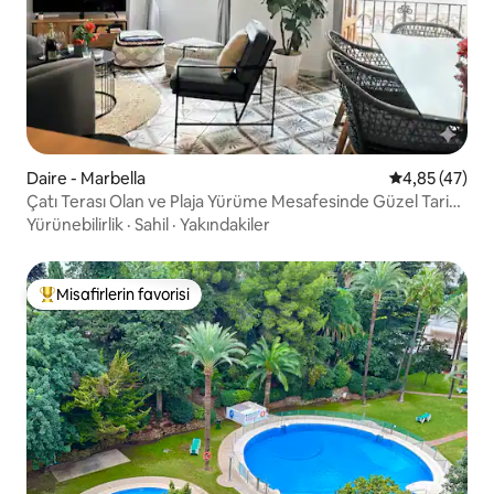
Daire - Marbella
5 üzerinden o
4,85 (47)
Çatı Terası Olan ve Plaja Yürüme Mesafesinde Güzel Tarihi
Şehir Dairesi
Yürünebilirlik
·
Sahil
·
Yakındakiler
Misafirlerin favorisi
Misafirlerin favorilerinden en beğenilenler arasında