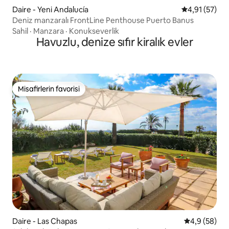
Daire - Yeni Andalucía
5 üzerinden 
4,91 (57)
Deniz manzaralı FrontLine Penthouse Puerto Banus
Sahil
·
Manzara
·
Konukseverlik
Havuzlu, denize sıfır kiralık evler
Misafirlerin favorisi
Misafirlerin favorisi
Daire - Las Chapas
5 üzerinden 
4,9 (58)