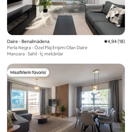
Daire - Benalmádena
5 üzerinden o
4,94 (18)
Perla Negra - Özel Plaj Erişimi Olan Daire
Manzara
·
Sahil
·
İç mekânlar
Misafirlerin favorisi
Misafirlerin favorisi