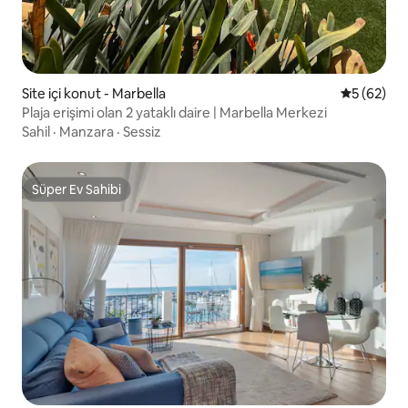
Site içi konut - Marbella
5 üzerinde
5 (62)
Plaja erişimi olan 2 yataklı daire | Marbella Merkezi
Sahil
·
Manzara
·
Sessiz
Süper Ev Sahibi
Süper Ev Sahibi