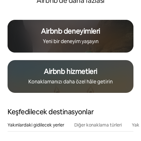
Airbnb'de daha fazlası
Airbnb deneyimleri
Yeni bir deneyim yaşayın
Airbnb hizmetleri
Konaklamanızı daha özel hâle getirin
Keşfedilecek destinasyonlar
Yakınlardaki gidilecek yerler
Diğer konaklama türleri
Yakı