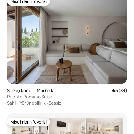
Misafirlerin favorisi
Misafirlerin favorisi
Site içi konut - Marbella
5 üzerinde
5 (39)
Puente Romano Suite
Sahil
·
Yürünebilirlik
·
Sessiz
Misafirlerin favorisi
Misafirlerin favorisi