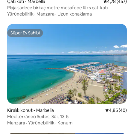
Çatı katı - Marbella
5 üzerinden or
4,78 (457)
Plaja sadece birkaç metre mesafede lüks çatı katı.
Yürünebilirlik
·
Manzara
·
Uzun konaklama
Süper Ev Sahibi
Süper Ev Sahibi
Kiralık konut - Marbella
5 üzerinden o
4,85 (40)
Mediterráneo Suites, Süit 13-5
Manzara
·
Yürünebilirlik
·
Konum