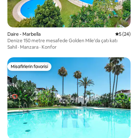
Daire - Marbella
5 üzerinde
5 (24)
Denize 150 metre mesafede Golden Mile'da çatı katı
Sahil
·
Manzara
·
Konfor
Misafirlerin favorisi
Misafirlerin favorisi