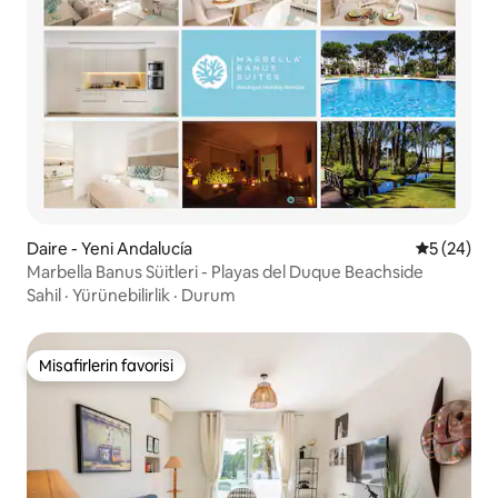
Daire - Yeni Andalucía
5 üzerinde
5 (24)
Marbella Banus Süitleri - Playas del Duque Beachside
Sahil
·
Yürünebilirlik
·
Durum
Misafirlerin favorisi
Misafirlerin favorisi