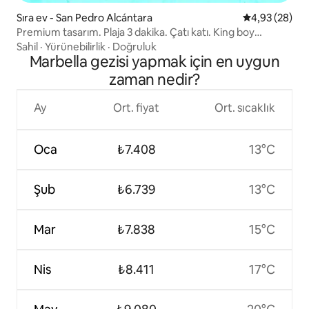
Sıra ev - San Pedro Alcántara
5 üzerinden o
4,93 (28)
Premium tasarım. Plaja 3 dakika. Çatı katı. King boy
yataklar.
Sahil
·
Yürünebilirlik
·
Doğruluk
Marbella gezisi yapmak için en uygun
zaman nedir?
Ay
Ort. fiyat
Ort. sıcaklık
Oca
₺7.408
13°C
Şub
₺6.739
13°C
Mar
₺7.838
15°C
Nis
₺8.411
17°C