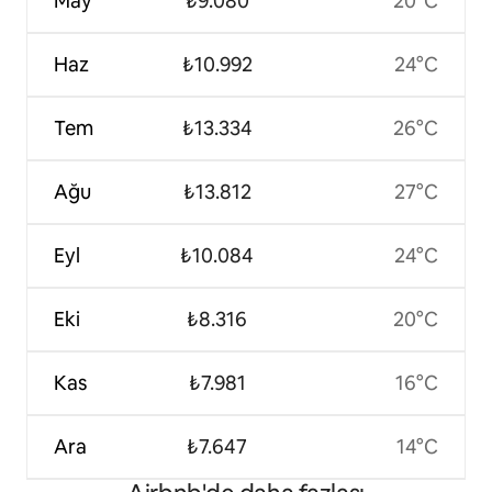
May
₺9.080
20°C
Haz
₺10.992
24°C
Tem
₺13.334
26°C
Ağu
₺13.812
27°C
Eyl
₺10.084
24°C
Eki
₺8.316
20°C
Kas
₺7.981
16°C
Ara
₺7.647
14°C