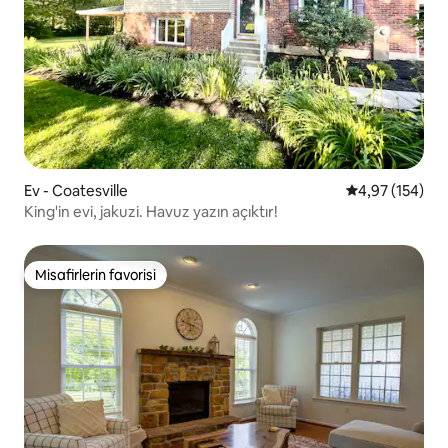
Ev - Coatesville
5 üzerinden or
4,97 (154)
King'in evi, jakuzi. Havuz yazın açıktır!
Misafirlerin favorisi
Misafirlerin favorisi