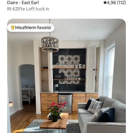
Daire - East Earl
5 üzerinden o
4,96 (112)
Rt 625'te Loft tuck in
Misafirlerin favorisi
Misafirlerin favorilerinden en beğenilenler arasında