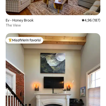
Ev - Honey Brook
5 üzerinden or
4,96 (187)
The View
Misafirlerin favorisi
Misafirlerin favorilerinden en beğenilenler arasında