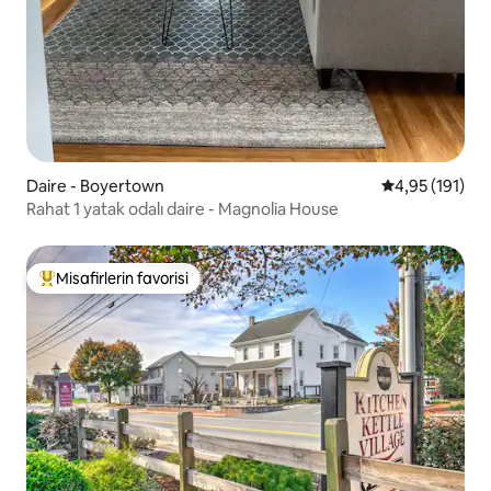
Daire - Boyertown
5 üzerinden o
4,95 (191)
Rahat 1 yatak odalı daire - Magnolia House
Misafirlerin favorisi
Misafirlerin favorilerinden en beğenilenler arasında