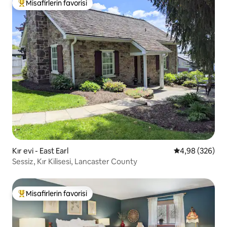
Misafirlerin favorisi
Misafirlerin favorilerinden en beğenilenler arasında
Kır evi - East Earl
5 üzerinden or
4,98 (326)
Sessiz, Kır Kilisesi, Lancaster County
Misafirlerin favorisi
Misafirlerin favorilerinden en beğenilenler arasında