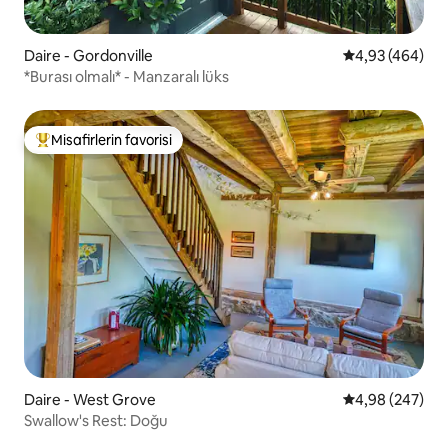
Daire - Gordonville
5 üzerinden or
4,93 (464)
*Burası olmalı* - Manzaralı lüks
Misafirlerin favorisi
Misafirlerin favorilerinden en beğenilenler arasında
Daire - West Grove
5 üzerinden or
4,98 (247)
Swallow's Rest: Doğu