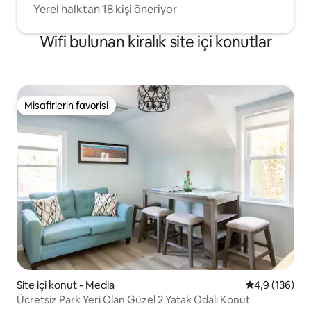
Yerel halktan 18 kişi öneriyor
Wifi bulunan kiralık site içi konutlar
Misafirlerin favorisi
Misafirlerin favorisi
Site içi konut - Media
5 üzerinden o
4,9 (136)
Ücretsiz Park Yeri Olan Güzel 2 Yatak Odalı Konut