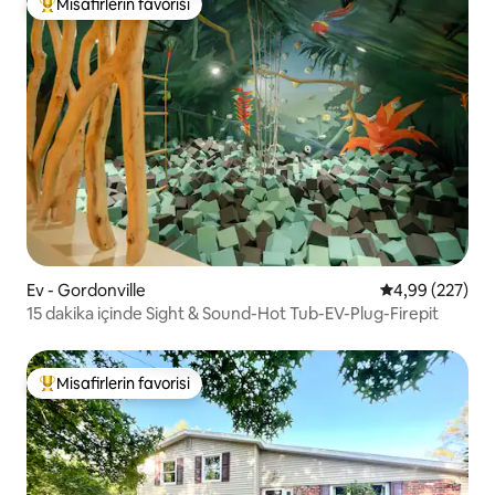
Misafirlerin favorisi
Misafirlerin favorilerinden en beğenilenler arasında
Ev - Gordonville
5 üzerinden or
4,99 (227)
15 dakika içinde Sight & Sound-Hot Tub-EV-Plug-Firepit
Misafirlerin favorisi
Misafirlerin favorilerinden en beğenilenler arasında