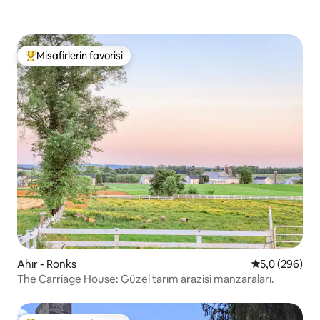
Misafirlerin favorisi
Misafirlerin favorilerinden en beğenilenler arasında
Ahır - Ronks
5 üzerinden o
5,0 (296)
The Carriage House: Güzel tarım arazisi manzaraları.