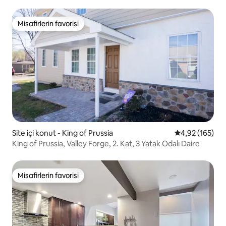
Misafirlerin favorisi
Misafirlerin favorisi
Site içi konut - King of Prussia
5 üzerinden or
4,92 (165)
King of Prussia, Valley Forge, 2. Kat, 3 Yatak Odalı Daire
Misafirlerin favorisi
Misafirlerin favorisi