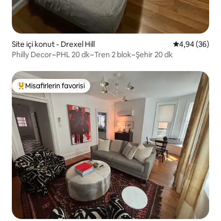
Site içi konut - Drexel Hill
5 üzerinden o
4,94 (36)
Philly Decor~PHL 20 dk~Tren 2 blok~Şehir 20 dk
Misafirlerin favorisi
Misafirlerin favorilerinden en beğenilenler arasında