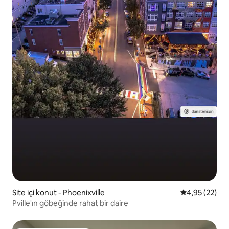
Site içi konut - Phoenixville
5 üzerinden o
4,95 (22)
Pville'ın göbeğinde rahat bir daire