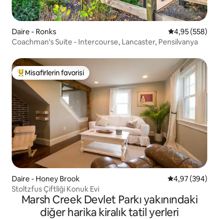
Daire - Ronks
5 üzerinden or
4,95 (558)
Coachman's Suite - Intercourse, Lancaster, Pensilvanya
Misafirlerin favorisi
Misafirlerin favorilerinden en beğenilenler arasında
Daire - Honey Brook
5 üzerinden or
4,97 (394)
Stoltzfus Çiftliği Konuk Evi
Marsh Creek Devlet Parkı yakınındaki
diğer harika kiralık tatil yerleri