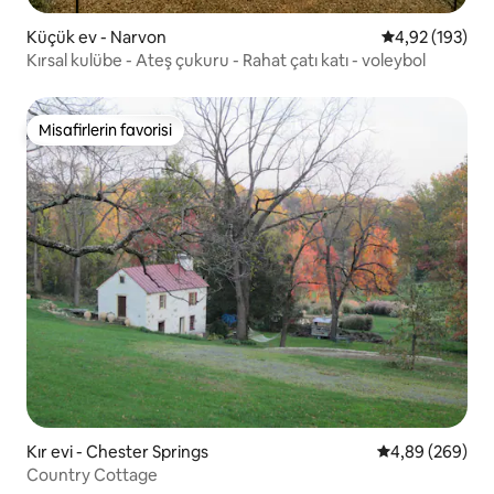
Küçük ev - Narvon
5 üzerinden or
4,92 (193)
Kırsal kulübe - Ateş çukuru - Rahat çatı katı - voleybol
Misafirlerin favorisi
Misafirlerin favorisi
Kır evi - Chester Springs
5 üzerinden or
4,89 (269)
Country Cottage