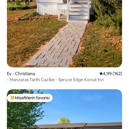
Ev - Christiana
5 üzerinden or
4,99 (162)
- Manzaralı Tarihi Cazibe - Spruce Edge Konuk Evi
Misafirlerin favorisi
Misafirlerin favorilerinden en beğenilenler arasında