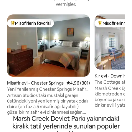
vermişler.
Misafirlerin favorisi
Misafirlerin favo
Misafirlerin favorilerinden en beğenilenler arasında
Misafirlerin favor
Kır evi - Downing
The Cottage at Mar
Misafir evi - Chester Springs
5 üzerinden ortalama 4,96 puan
4,96 (301)
Marsh Creek Eyalet
Yeni Yenilenmiş Chester Springs Misafir
kilometreden daha
Evi
Artisan Studios'taki müstakil garajın
boyunca jakuzisi o
üstündeki yeni yenilenmiş bir yatak odalı
bir kır evi! 1 yatak odası (kral yatağı ile!), 1
daire (en fazla 5 misafir ağırlayabilir)
banyo Parkta yürüyüş, balık tutma ve su
güzel bir misafir evi dinlenmesi sağlar.
sporları yapılabilir. Harika restoranlara,
Marsh Creek Devlet Parkı yakınındaki
Güzel Chester County'deki ormanda
bira fabrikalarına
bulunan bu yerde, ihtiyacınız olan her
kiralık tatil yerlerinde sunulan popüler
diğer aktivitelere 
şeye arabayla sadece 5 dakika uzaklıkta