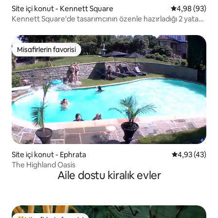
Site içi konut - Kennett Square
5 üzerinden o
4,98 (93)
Kennett Square'de tasarımcının özenle hazırladığı 2 yatak
odası
Misafirlerin favorisi
Misafirlerin favorisi
Site içi konut - Ephrata
5 üzerinden o
4,93 (43)
The Highland Oasis
Aile dostu kiralık evler