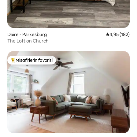
Daire - Parkesburg
5 üzerinden or
4,95 (182)
The Loft on Church
Misafirlerin favorisi
Misafirlerin favorilerinden en beğenilenler arasında