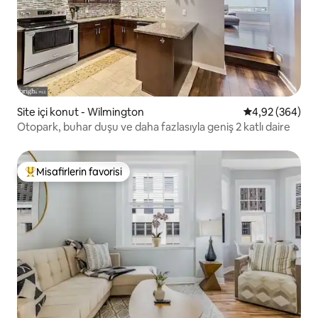
Site içi konut - Wilmington
5 üzerinden or
4,92 (364)
Otopark, buhar duşu ve daha fazlasıyla geniş 2 katlı daire
Misafirlerin favorisi
Misafirlerin favorilerinden en beğenilenler arasında