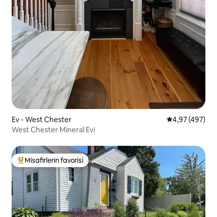
Ev - West Chester
5 üzerinden or
4,97 (497)
West Chester Mineral Evi
Misafirlerin favorisi
Misafirlerin favorilerinden en beğenilenler arasında