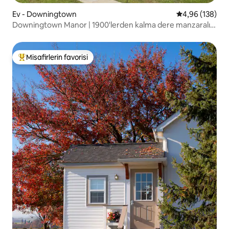
Ev - Downingtown
5 üzerinden or
4,96 (138)
Downingtown Manor | 1900'lerden kalma dere manzaralı
çiftlik evi
Misafirlerin favorisi
Misafirlerin favorilerinden en beğenilenler arasında