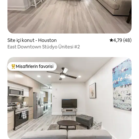
Site içi konut - Houston
5 üzerinden o
4,79 (48)
East Downtown Stüdyo Ünitesi #2
Misafirlerin favorisi
Misafirlerin favorilerinden en beğenilenler arasında