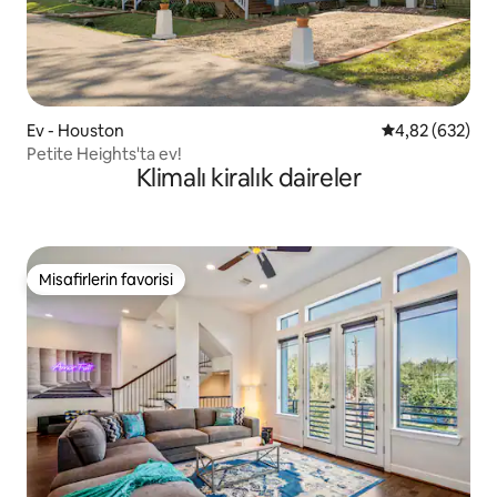
Ev - Houston
5 üzerinden or
4,82 (632)
Petite Heights'ta ev!
Klimalı kiralık daireler
Misafirlerin favorisi
Misafirlerin favorisi