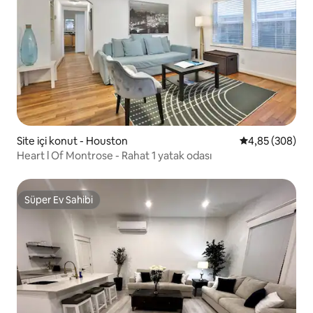
Site içi konut - Houston
5 üzerinden or
4,85 (308)
Heart l Of Montrose - Rahat 1 yatak odası
Süper Ev Sahibi
Süper Ev Sahibi