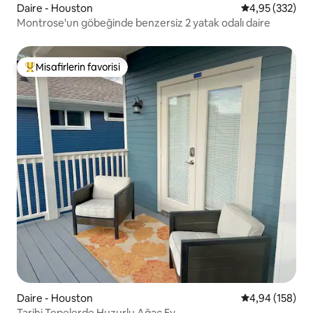
Daire - Houston
5 üzerinden or
4,95 (332)
Montrose'un göbeğinde benzersiz 2 yatak odalı daire
Misafirlerin favorisi
Misafirlerin favorilerinden en beğenilenler arasında
Daire - Houston
5 üzerinden or
4,94 (158)
Tarihi Tepelerde Huzurlu Ağaç Ev