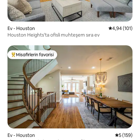
Ev - Houston
5 üzerinden o
4,94 (101)
Houston Heights'ta ofisli muhteşem sıra ev
Misafirlerin favorisi
Misafirlerin favorilerinden en beğenilenler arasında
Ev - Houston
5 üzerinden
5 (159)