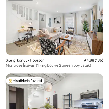
Site içi konut - Houston
5 üzerinden or
4,88 (186)
Montrose İnzivası (1 king boy ve 2 queen boy yatak)
Misafirlerin favorisi
Misafirlerin favorilerinden en beğenilenler arasında