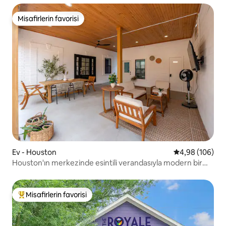
Misafirlerin favorisi
Misafirlerin favorisi
Ev - Houston
5 üzerinden or
4,98 (106)
Houston'ın merkezinde esintili verandasıyla modern bir
vaha
Misafirlerin favorisi
Misafirlerin favorilerinden en beğenilenler arasında