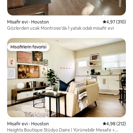
Misafir evi - Houston
5 üzerinden or
4,97 (310)
Gözlerden uzak Montrose'da 1 yatak odalı misafir evi
Misafirlerin favorisi
Misafirlerin favorisi
Misafir evi - Houston
5 üzerinden or
4,98 (212)
Heights Boutique Stüdyo Daire | Yürünebilir Mesafe +