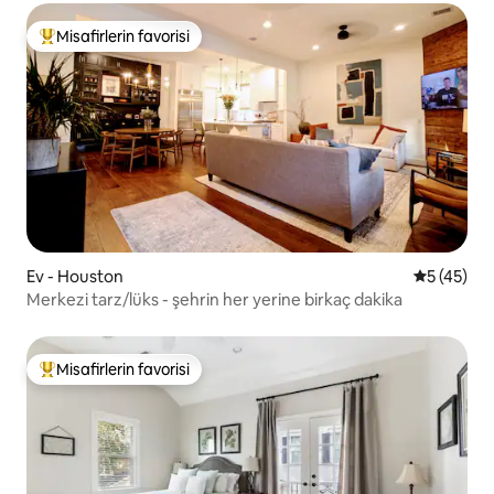
Misafirlerin favorisi
Misafirlerin favorilerinden en beğenilenler arasında
Ev - Houston
5 üzerinde
5 (45)
Merkezi tarz/lüks - şehrin her yerine birkaç dakika
Misafirlerin favorisi
Misafirlerin favorilerinden en beğenilenler arasında