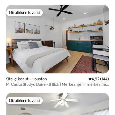
Misafirlerin favorisi
Misafirlerin favorisi
Site içi konut - Houston
5 üzerinden or
4,92 (144)
Mi Casita Stüdyo Daire - B Blok | Merkez, şehir merkezine
yakın
Misafirlerin favorisi
Misafirlerin favorisi