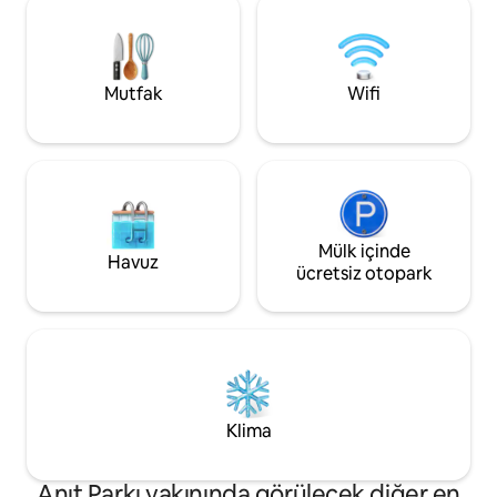
gurmeler hem de ke
Güney Üniversitesi 9,1 mil/15 dakika
idealdir. Üst düzey kaplamalar, modern
Hobby Havalimanı 16 mil/23 dakika IAH
olanaklar ve düşün
20 mil/22 dakika NRG Stadyumu 12 mil/15
mekân, hem tatilcil
dakika Houston Hayvanat
Mutfak
Wifi
seyahat edenler i
Bahçesi/Herman Parkı 9,4 mil/16 dakika
Galleria Alışveriş Merkezi 5,5 mil/11
dakika.
Mülk içinde
Havuz
ücretsiz otopark
Klima
Anıt Parkı yakınında görülecek diğer en