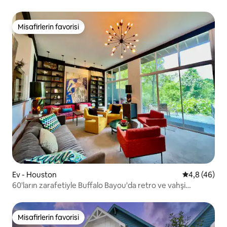
Rahat
Misafirlerin favorisi
Misafirlerin favorisi
Ev - Houston
5 üzerinden 
4,8 (46)
60'ların zarafetiyle Buffalo Bayou'da retro ve vahşi
birleşiyor
Misafirlerin favorisi
Misafirlerin favorisi