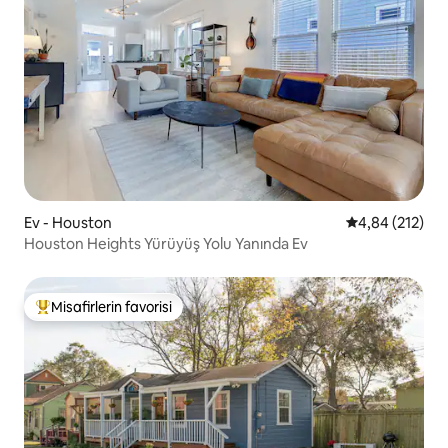
Ev - Houston
5 üzerinden or
4,84 (212)
Houston Heights Yürüyüş Yolu Yanında Ev
Misafirlerin favorisi
Misafirlerin favorilerinden en beğenilenler arasında