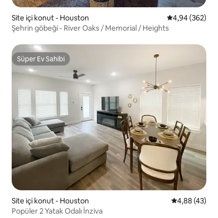
Site içi konut - Houston
5 üzerinden or
4,94 (362)
Şehrin göbeği - River Oaks / Memorial / Heights
Süper Ev Sahibi
Süper Ev Sahibi
Site içi konut - Houston
5 üzerinden o
4,88 (43)
Popüler 2 Yatak Odalı İnziva