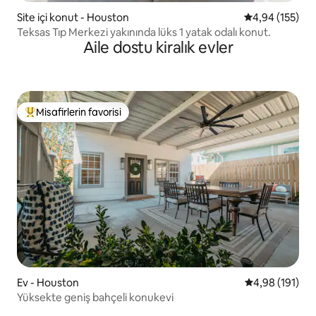
Site içi konut - Houston
5 üzerinden or
4,94 (155)
Teksas Tıp Merkezi yakınında lüks 1 yatak odalı konut.
Aile dostu kiralık evler
Misafirlerin favorisi
Misafirlerin favorilerinden en beğenilenler arasında
Ev - Houston
5 üzerinden o
4,98 (191)
Yüksekte geniş bahçeli konukevi