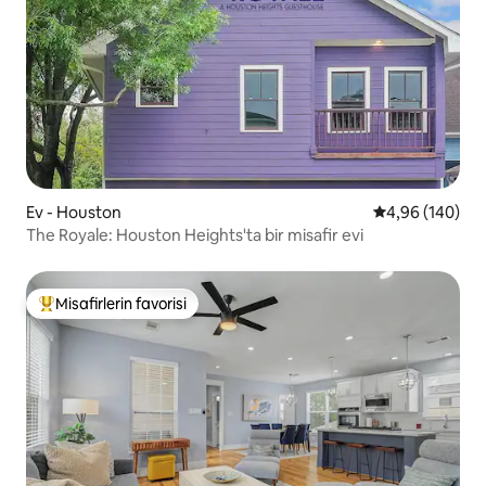
Ev - Houston
5 üzerinden or
4,96 (140)
The Royale: Houston Heights'ta bir misafir evi
Misafirlerin favorisi
Misafirlerin favorilerinden en beğenilenler arasında