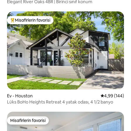
Elegant River Oaks 4BR | Birinci sınıf konum
Misafirlerin favorisi
Misafirlerin favorilerinden en beğenilenler arasında
Ev - Houston
5 üzerinden or
4,99 (144)
Lüks BoHo Heights Retreat 4 yatak odası, 4 1/2 banyo
Misafirlerin favorisi
Misafirlerin favorisi