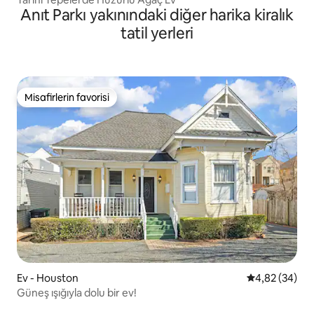
Anıt Parkı yakınındaki diğer harika kiralık
tatil yerleri
Misafirlerin favorisi
Misafirlerin favorisi
Ev - Houston
5 üzerinden o
4,82 (34)
Güneş ışığıyla dolu bir ev!