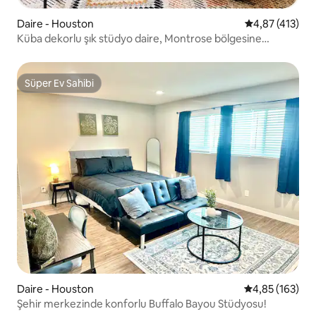
Daire - Houston
5 üzerinden o
4,87 (413)
Küba dekorlu şık stüdyo daire, Montrose bölgesine
yürüme mesafesinde
Süper Ev Sahibi
Süper Ev Sahibi
Daire - Houston
5 üzerinden or
4,85 (163)
Şehir merkezinde konforlu Buffalo Bayou Stüdyosu!