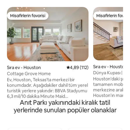
Misafirlerin favorisi
Misafirlerin favoris
Misafirlerin favorisi
Misafirlerin favoris
Sıra ev - Houston
Sıra ev - Houston
5 üzerinden ortalama 4,89 puan
4,89 (112)
Dünya Kupası | Şe
Cottage Grove Home
parkurları ve resto
Houston'daki şık ev
Ev, Houston, Teksas'ta merkezi bir
tamamen mobilyalı ü
konumdadır. Aşağıdakiler dahil tüm yerel
merkezine arabayl
turistik yerlere yakındır: BBVA Stadyumu
Houston'ın manzara
6,3 mil/10 dakika Minute Maid
parkurlarına yür
Anıt Parkı yakınındaki kiralık tatil
Park/Discovery Green/George R
mükemmel bir kon
Brown/Toyota Center 5,9 mil/8 dk. Med
yerlerinde sunulan popüler olanaklar
şehrin en iyi resto
Center 9,7 mil/18 dk. Güzel Sanatlar
kafelerinden, barl
Müzesi/Çocuk Müzesi 9,3 mil/13 dk.
hayatı mekanların
Houston Üniversitesi 8,3 mil/16 dakika
dakika uzakta olac
Rice Üniversitesi 5,1 mil/15 dakika Teksas