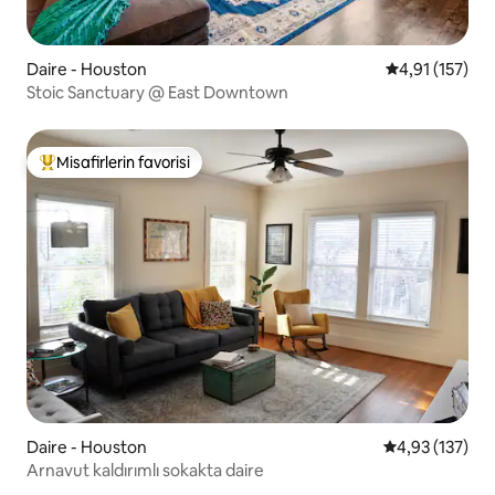
Daire - Houston
5 üzerinden o
4,91 (157)
Stoic Sanctuary @ East Downtown
Misafirlerin favorisi
Misafirlerin favorilerinden en beğenilenler arasında
Daire - Houston
5 üzerinden o
4,93 (137)
Arnavut kaldırımlı sokakta daire