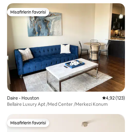
Misafirlerin favorisi
Misafirlerin favorisi
Daire - Houston
5 üzerinden o
4,92 (123)
Bellaire Luxury Apt /Med Center /Merkezi Konum
Misafirlerin favorisi
Misafirlerin favorisi