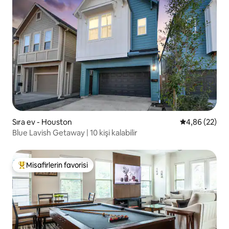
Sıra ev - Houston
5 üzerinden o
4,86 (22)
Blue Lavish Getaway | 10 kişi kalabilir
Misafirlerin favorisi
Misafirlerin favorilerinden en beğenilenler arasında