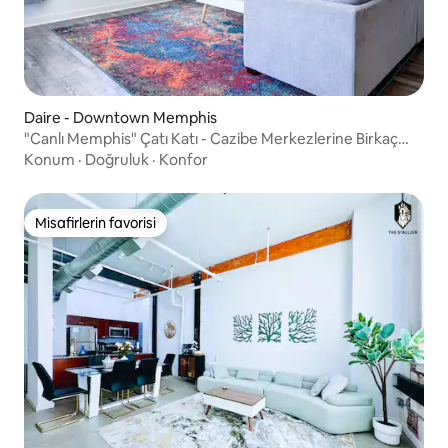
Daire - Downtown Memphis
"Canlı Memphis" Çatı Katı - Cazibe Merkezlerine Birkaç
Adım
Konum
·
Doğruluk
·
Konfor
Misafirlerin favorisi
Misafirlerin favorisi