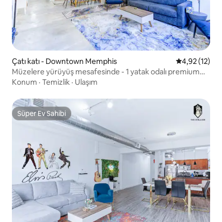
Çatı katı - Downtown Memphis
5 üzerinden 
4,92 (12)
Müzelere yürüyüş mesafesinde - 1 yatak odalı premium
güvenli çatı katı, otoparklı
Konum
·
Temizlik
·
Ulaşım
Süper Ev Sahibi
Süper Ev Sahibi