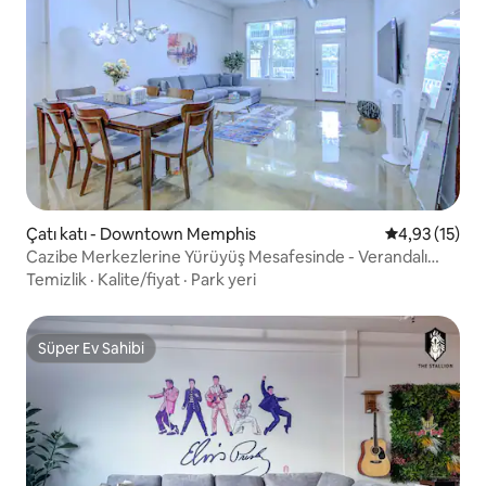
Çatı katı - Downtown Memphis
5 üzerinden 
4,93 (15)
Cazibe Merkezlerine Yürüyüş Mesafesinde - Verandalı
Premium 1 Yatak Odalı Çatı Katı
Temizlik
·
Kalite/fiyat
·
Park yeri
Süper Ev Sahibi
Süper Ev Sahibi