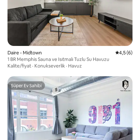
Daire - Midtown
5 üzerinde
4,5 (6)
1 BR Memphis Sauna ve Isıtmalı Tuzlu Su Havuzu
Kalite/fiyat
·
Konukseverlik
·
Havuz
Süper Ev Sahibi
Süper Ev Sahibi