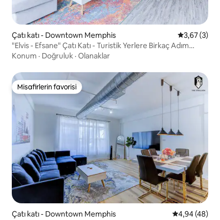
Çatı katı - Downtown Memphis
5 üzerinden
3,67 (3)
"Elvis - Efsane" Çatı Katı - Turistik Yerlere Birkaç Adım
Mesafede
Konum
·
Doğruluk
·
Olanaklar
Misafirlerin favorisi
Misafirlerin favorisi
Çatı katı - Downtown Memphis
5 üzerinden o
4,94 (48)