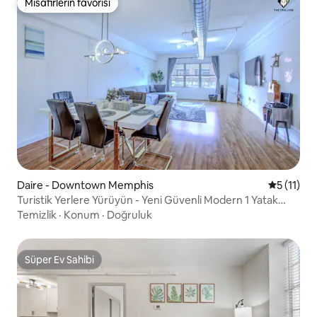
Misafirlerin favorisi
Misafirlerin favorisi
Daire - Downtown Memphis
5 üzerind
5 (11)
Turistik Yerlere Yürüyün - Yeni Güvenli Modern 1 Yatak
Odalı Çatı Katı
Temizlik
·
Konum
·
Doğruluk
Süper Ev Sahibi
Süper Ev Sahibi