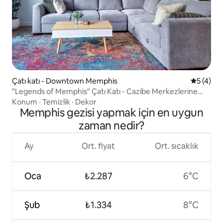
Çatı katı - Downtown Memphis
5 üzerin
5 (4)
"Legends of Memphis" Çatı Katı - Cazibe Merkezlerine
Birkaç Adım
Konum
·
Temizlik
·
Dekor
Memphis gezisi yapmak için en uygun
zaman nedir?
Ay
Ort. fiyat
Ort. sıcaklık
Oca
₺2.287
6°C
Şub
₺1.334
8°C