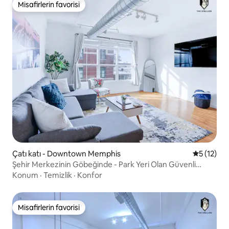
Misafirlerin favorisi
Misafirlerin favorisi
Çatı katı - Downtown Memphis
5 üzerind
5 (12)
Şehir Merkezinin Göbeğinde - Park Yeri Olan Güvenli
Modern 1 Yatak Odalı Çatı Katı
Konum
·
Temizlik
·
Konfor
Misafirlerin favorisi
Misafirlerin favorisi