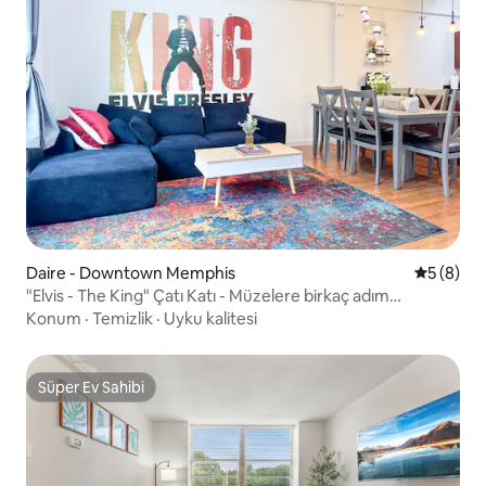
Daire - Downtown Memphis
5 üzerind
5 (8)
"Elvis - The King" Çatı Katı - Müzelere birkaç adım
mesafede
Konum
·
Temizlik
·
Uyku kalitesi
Süper Ev Sahibi
Süper Ev Sahibi