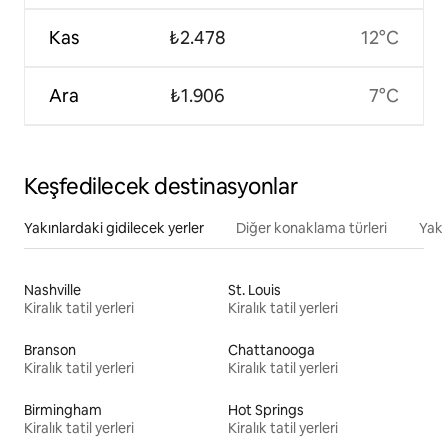
Kas
₺2.478
12°C
Ara
₺1.906
7°C
Keşfedilecek destinasyonlar
Yakınlardaki gidilecek yerler
Diğer konaklama türleri
Yakı
Nashville
St. Louis
Kiralık tatil yerleri
Kiralık tatil yerleri
Branson
Chattanooga
Kiralık tatil yerleri
Kiralık tatil yerleri
Birmingham
Hot Springs
Kiralık tatil yerleri
Kiralık tatil yerleri