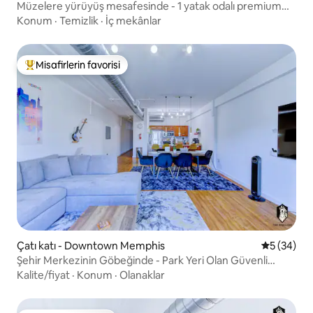
Müzelere yürüyüş mesafesinde - 1 yatak odalı premium
güvenli çatı katı, otoparklı
Konum
·
Temizlik
·
İç mekânlar
Misafirlerin favorisi
Misafirlerin favorilerinden en beğenilenler arasında
Çatı katı - Downtown Memphis
5 üzerinde
5 (34)
Şehir Merkezinin Göbeğinde - Park Yeri Olan Güvenli
Modern 1 Yatak Odalı Çatı Katı
Kalite/fiyat
·
Konum
·
Olanaklar