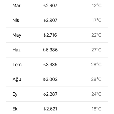
Mar
₺2.907
12°C
Nis
₺2.907
17°C
May
₺2.716
22°C
Haz
₺6.386
27°C
Tem
₺3.336
28°C
Ağu
₺3.002
28°C
Eyl
₺2.287
24°C
Eki
₺2.621
18°C