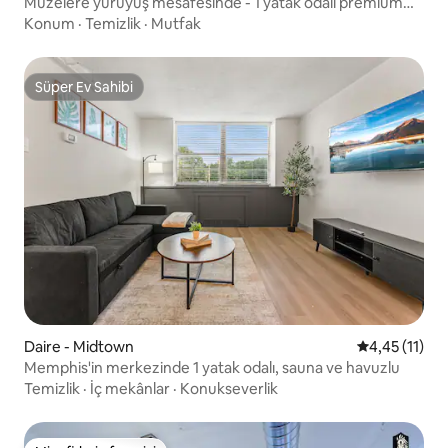
Müzelere yürüyüş mesafesinde - 1 yatak odalı premium
güvenli çatı katı, otoparklı
Konum
·
Temizlik
·
Mutfak
Süper Ev Sahibi
Süper Ev Sahibi
Daire - Midtown
5 üzerinden 
4,45 (11)
Memphis'in merkezinde 1 yatak odalı, sauna ve havuzlu
Temizlik
·
İç mekânlar
·
Konukseverlik