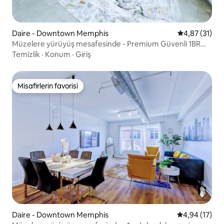
Daire - Downtown Memphis
5 üzerinden 
4,87 (31)
Müzelere yürüyüş mesafesinde - Premium Güvenli 1BR
Çatı Katı, Otoparklı
Temizlik
·
Konum
·
Giriş
Misafirlerin favorisi
Misafirlerin favorisi
Daire - Downtown Memphis
5 üzerinden o
4,94 (17)