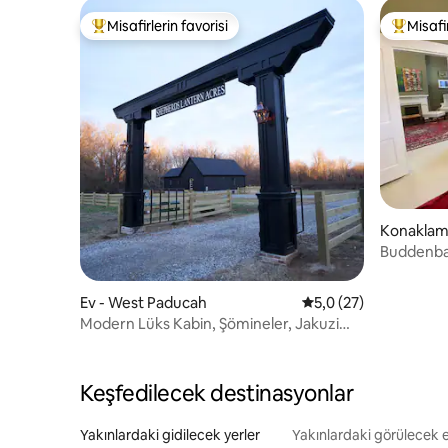
Misafirlerin favorisi
Misafir
Misafirlerin favorilerinden en beğenilenler arasında
Misafirle
Konaklama
Buddenbau
Ev - West Paducah
5 üzerinden ortalama
5,0 (27)
Modern Lüks Kabin, Şömineler, Jakuzi
Paducah
Keşfedilecek destinasyonlar
Yakınlardaki gidilecek yerler
Yakınlardaki görülecek en