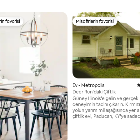
rin favorisi
Misafirlerin favorisi
rin favorisi
Misafirlerin favorisi
,93 puan, 157 değerlendirme
Ev - Metropolis
5
Deer Run'daki Çiftlik
Güney Illinois'e gelin ve gerçek b
deneyimin tadını çıkarın. Kırmızı ç
yolun yarım mil aşağısında yer al
çiftlik evi, Paducah, KY'ye sadec
dakika veya Shawnee Ulusal Or
Fort Massac Eyalet Parkı'na 10 
mesafededir. Çiftlik evi 40 dönüm
arazide yer alır ve 2 yatak odası