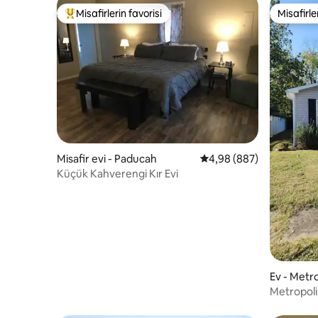
Misafirlerin favorisi
Misafirle
Misafirlerin favorilerinden en beğenilenler arasında
Misafirle
Misafir evi - Paducah
5 üzerinden ortalama 4
4,98 (887)
Küçük Kahverengi Kır Evi
Ev - Metro
Metropoli