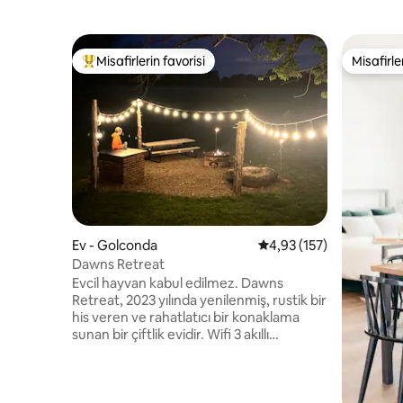
Misafirlerin favorisi
Misafirle
Misafirlerin favorilerinden en beğenilenler arasında
Misafirle
Ev - Golconda
5 üzerinden ortalama 4
4,93 (157)
Dawns Retreat
Evcil hayvan kabul edilmez. Dawns
Retreat, 2023 yılında yenilenmiş, rustik bir
his veren ve rahatlatıcı bir konaklama
sunan bir çiftlik evidir. Wifi 3 akıllı
televizyon 1 Kraliçe 1 tam Gazlı şömine.
Gazlı ızgara Ateş ızgarasını açın Yakacak
Odun Ateş çukurunda elektrik Bol park
yeri Garaj Geyik asma istasyonu.