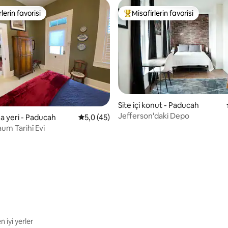
lerin favorisi
Misafirlerin favorisi
rin favorilerinden en beğenilenler arasında
Misafirlerin favorilerinden en b
Site içi konut - Paducah
Jefferson'daki Depo
 yeri - Paducah
5 üzerinden ortalama 5,0 puan, 45 değerl
5,0 (45)
m Tarihî Evi
 5,0 puan, 27 değerlendirme
 iyi yerler