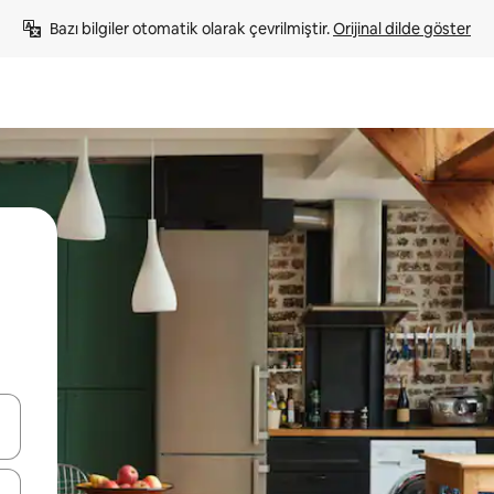
Bazı bilgiler otomatik olarak çevrilmiştir. 
Orijinal dilde göster
oklarıyla gezinin veya dokunarak ya da kaydırma hareketleriyle keşfedin