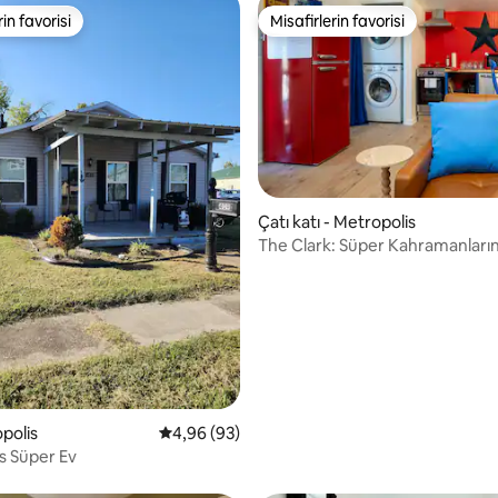
rin favorisi
Misafirlerin favorisi
rin favorisi
Misafirlerin favorisi
Çatı katı - Metropolis
The Clark: Süper Kahramanları
,98 puan, 887 değerlendirme
Uyuduğu Yer
polis
5 üzerinden ortalama 4,96 puan, 93 değerl
4,96 (93)
s Süper Ev