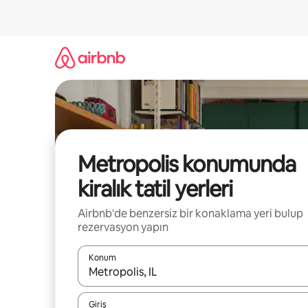
İçeriğe
atla
Metropolis konumunda
kiralık tatil yerleri
Airbnb'de benzersiz bir konaklama yeri bulup
rezervasyon yapın
Konum
Sonuçlar kullanılabilir olduğunda yukarı ve aşağı 
Giriş