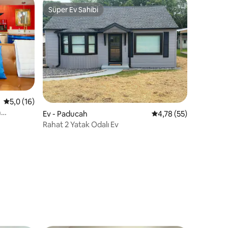
Süper Ev Sahibi
Süper Ev Sahibi
5 üzerinden ortalama 5,0 puan, 16 değerlendirme
5,0 (16)
n
Ev - Paducah
5 üzerinden ortalama
4,78 (55)
Rahat 2 Yatak Odalı Ev
endirme