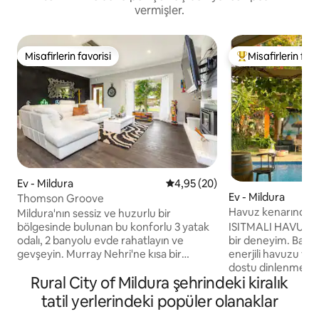
vermişler.
Misafirlerin favorisi
Misafirlerin favo
Misafirlerin favorisi
Misafirlerin favor
Ev - Mildura
5 üzerinden ortalama 4,95 pua
4,95 (20)
Ev - Mildura
Thomson Groove
Havuz kenarında c
Mildura'nın sessiz ve huzurlu bir
kabul edilir
ISITMALI HAVUZ VE 
bölgesinde bulunan bu konforlu 3 yatak
bir deneyim. Bakı
odalı, 2 banyolu evde rahatlayın ve
enerjili havuzu ve ı
gevşeyin. Murray Nehri'ne kısa bir
dostu dinlenme yer
yürüyüşle her iki dünyanın da en iyilerinin
Rural City of Mildura şehrindeki kiralık
eğlence alanı. Çocuk
keyfini çıkarın; burada doğal manzaralı
büyük ve güzel bir
nehir yürüyüşünü kasabaya kadar takip
tatil yerlerindeki popüler olanaklar
Play) sadece birka
edebilir veya Mildura'nın şehir