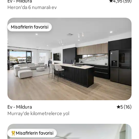
Ev - Mildura
5 üzerinden o
4,95 (59)
Heron'da 6 numaralı ev
Misafirlerin favorisi
Misafirlerin favorisi
Ev - Mildura
5 üzerind
5 (16)
Murray'de kilometrelerce yol
Misafirlerin favorisi
Misafirlerin favorilerinden en beğenilenler arasında