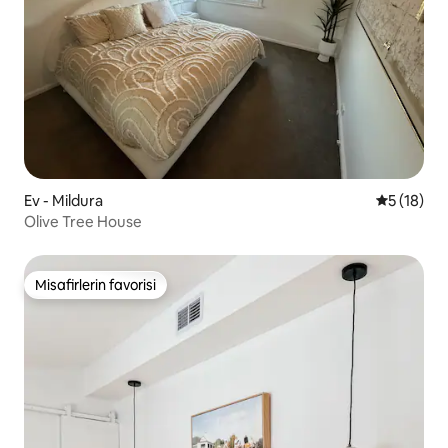
Ev - Mildura
5 üzerind
5 (18)
Olive Tree House
Misafirlerin favorisi
Misafirlerin favorisi