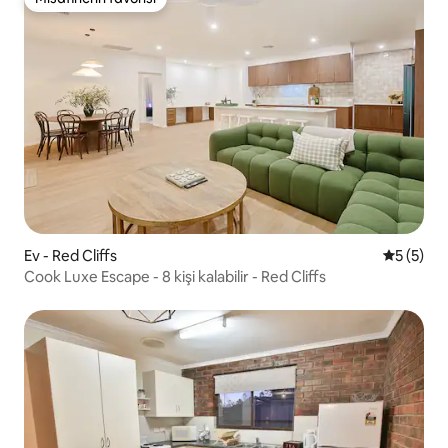
Misafirlerin favorisi
Ev - Red Cliffs
5 üzerin
5 (5)
Cook Luxe Escape - 8 kişi kalabilir - Red Cliffs