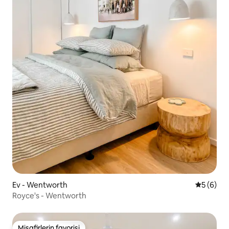
Ev - Wentworth
5 üzerind
5 (6)
Royce's - Wentworth
Misafirlerin favorisi