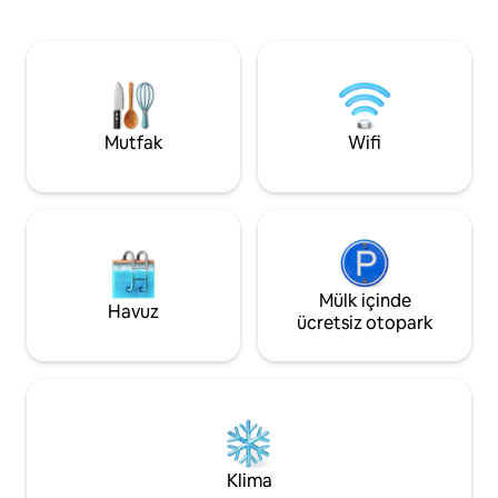
nehre, kafelere ve
merkezine, restoranlarına ve
kısa mesafede. Din
mağazalarına 2 km'lik kısa bir sürüş
için mükemmel. M
mesafesindesiniz. Aileler, çiftler veya
yerde kolaylık. Ayrıca
küçük gruplar için uygundur ve ferah bir
kanepemiz ve ekstr
yaşam alanı sunar; Thomson Groove,
da var. Evcil hayv
doğaya yakın ve kasabaya elverişli bir
çitle çevrili ev
konumda dinlendirici bir üs sağlar ~
Mutfak
Wifi
evinizden uzaktayken sizin eviniz.
Mülk içinde
Havuz
ücretsiz otopark
Klima