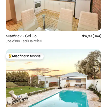
Misafir evi - Gol Gol
5 üzerinden or
4,83 (344)
Josie'nin Tatil Daireleri
Misafirlerin favorisi
Misafirlerin favorilerinden en beğenilenler arasında