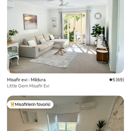
Misafir evi - Mildura
5 üzerinde
5 (69)
Little Gem Misafir Evi
Misafirlerin favorisi
Misafirlerin favorilerinden en beğenilenler arasında