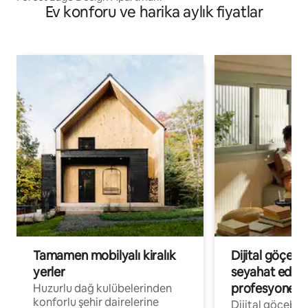
Ev konforu ve harika aylık fiyatlar
Tamamen mobilyalı kiralık
Dijital göçebe
yerler
seyahat eden
profesyonelle
Huzurlu dağ kulübelerinden
konforlu şehir dairelerine
Dijital göçebel