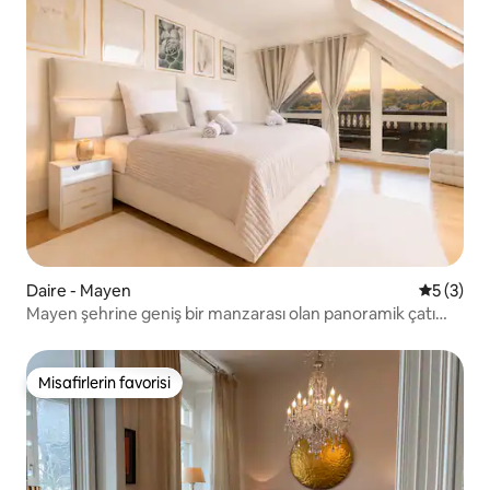
Daire - Mayen
5 üzerin
5 (3)
Mayen şehrine geniş bir manzarası olan panoramik çatı
katı
Misafirlerin favorisi
Misafirlerin favorisi