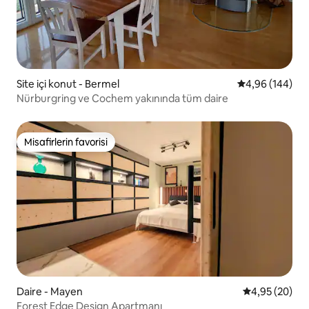
Site içi konut - Bermel
5 üzerinden or
4,96 (144)
Nürburgring ve Cochem yakınında tüm daire
Misafirlerin favorisi
Misafirlerin favorisi
Daire - Mayen
5 üzerinden o
4,95 (20)
Forest Edge Design Apartmanı