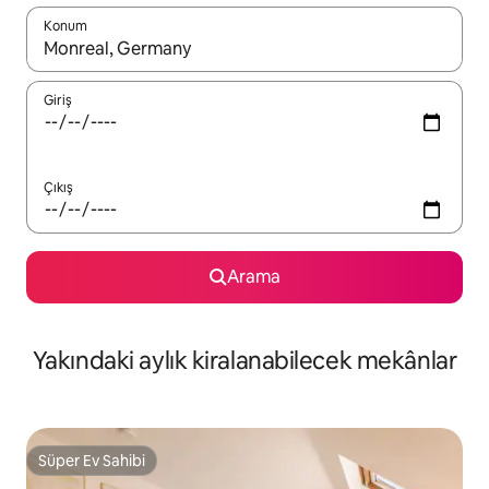
Konum
Sonuçlar kullanılabilir olduğunda yukarı ve aşağı oklarıyla gezi
Giriş
Çıkış
Arama
Yakındaki aylık kiralanabilecek mekânlar
Süper Ev Sahibi
Süper Ev Sahibi