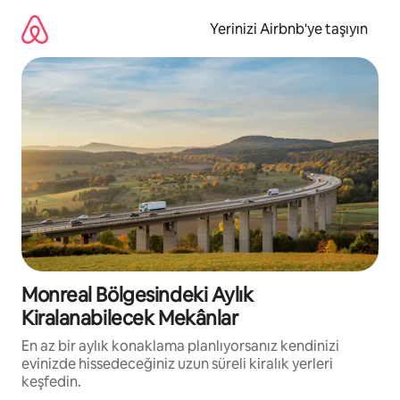
İçeriğe
atla
Yerinizi Airbnb'ye taşıyın
Monreal Bölgesindeki Aylık
Kiralanabilecek Mekânlar
En az bir aylık konaklama planlıyorsanız kendinizi
evinizde hissedeceğiniz uzun süreli kiralık yerleri
keşfedin.