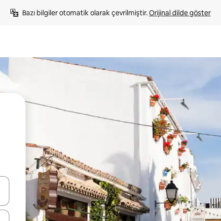
Bazı bilgiler otomatik olarak çevrilmiştir. 
Orijinal dilde göster
oklarıyla gezinin veya dokunarak ya da kaydırma hareketleriyle keşfedin