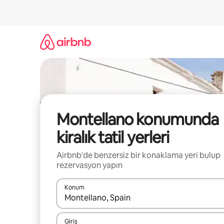
İçeriğe
atla
Montellano konumunda
kiralık tatil yerleri
Airbnb'de benzersiz bir konaklama yeri bulup
rezervasyon yapın
Konum
Sonuçlar kullanılabilir olduğunda yukarı ve aşağı 
Giriş