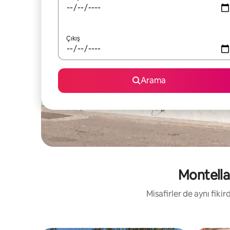
Çıkış
Arama
Montellan
Misafirler de aynı fik