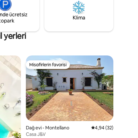
sessizliğin tadını çıkarmak için çok sessiz
bir yerdir.
inde ücretsiz
Klima
topark
 yerleri
Misafirlerin favorisi
eğenilenler arasında
Misafirlerin favorisi
endirme
Dağ evi - Montellano
5 üzerinden ortalama
4,94 (32)
Casa J&V