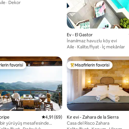
ile
·
Dekor
Ev - El Gastor
İnanılmaz havuzlu köy evi
Aile
·
Kalite/fiyat
·
İç mekânlar
lerin favorisi
Misafirlerin favorisi
rin favorilerinden en beğenilenler arasında
Misafirlerin favorilerinden en b
Coripe
5 üzerinden ortalama 4,91 puan, 69 değerl
4,91 (69)
Kır evi - Zahara de la Sierra
 bir yürüyüş mesafesinde
Casa del Risco Zahara
 kabin.