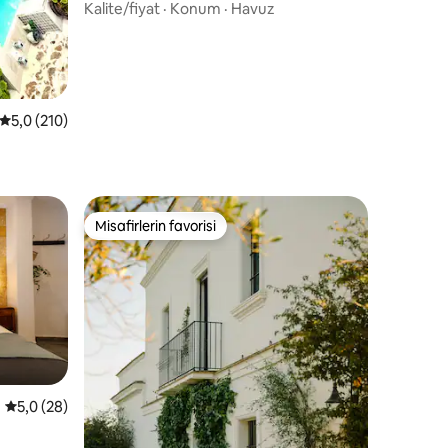
Kalite/fiyat
·
Konum
·
Havuz
5 üzerinden ortalama 5,0 puan, 210 değerlendirme
5,0 (210)
Misafirlerin favorisi
eğenilenler arasında
Misafirlerin favorisi
endirme
5 üzerinden ortalama 5,0 puan, 28 değerlendirme
5,0 (28)