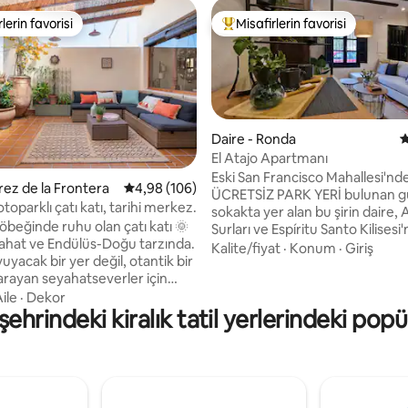
lerin favorisi
Misafirlerin favorisi
rin favorilerinden en beğenilenler arasında
Misafirlerin favorilerinden en b
Daire - Ronda
5
El Atajo Apartmanı
Eski San Francisco Mahallesi'nd
,94 puan, 262 değerlendirme
rez de la Frontera
5 üzerinden ortalama 4,98 puan, 106 değerl
4,98 (106)
ÜCRETSİZ PARK YERİ bulunan gü
otoparklı çatı katı, tarihi merkez.
sokakta yer alan bu şirin daire
öbeğinde ruhu olan çatı katı 🌞
Surları ve Espíritu Santo Kilises
 rahat ve Endülüs-Doğu tarzında.
birkaç adım mesafededir. Klima, WiFi,
Kalite/fiyat
·
Konum
·
Giriş
yacak bir yer değil, otantik bir
bulaşık makinesi, çamaşır makin
rayan seyahatseverler için
kahve makinesi ile donatılmış t
ile
·
Dekor
mutfağa sahiptir. Duş ve saç k
ehrindeki kiralık tatil yerlerindeki popü
rin ve sabah kahvenizi veya
makinesi bulunan banyo. Çift kişi
nı içeceğiniz, şehrin çatılarına
yatak odası ve televizyon ve çek
emmel bir özel terasın tadını
oturma odası. Hoya del Tajo pat
yanında, Yeni Köprü'nün ünlü fo
rına, meydanlara ve tarihle dolu
aşağıdan çekebilirsiniz.
ir taş atımı uzaklıkta. Burada