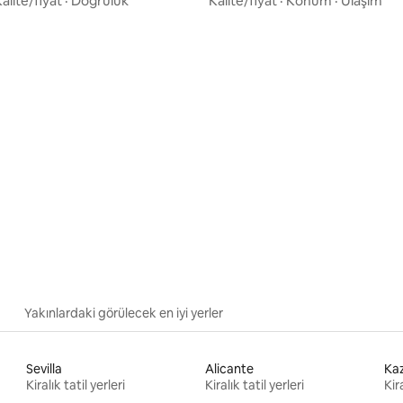
alite/fiyat
·
Doğruluk
Kalite/fiyat
·
Konum
·
Ulaşım
4,95 puan, 22 değerlendirme
Yakınlardaki görülecek en iyi yerler
Sevilla
Alicante
Ka
Kiralık tatil yerleri
Kiralık tatil yerleri
Kira