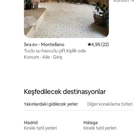
Konum
·
K
Sıra ev - Montellano
5 üzerinden ortalama 
4,95 (22)
Tuzlu su havuzlu çift kişilik oda
Konum
·
Aile
·
Giriş
Keşfedilecek destinasyonlar
Yakınlardaki gidilecek yerler
Diğer konaklama türleri
Madrid
Málaga
Kiralık tatil yerleri
Kiralık tatil yerleri