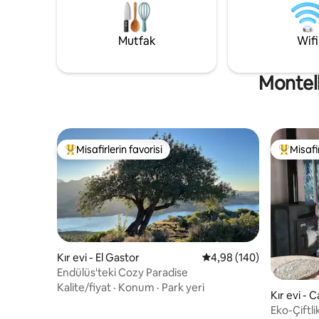
dekore edilmiş bir ev: tavan vantilatörleri,
sadece di
tam donanımlı mutfak, yağmur duşu,
yaşarsınız
klima...
Mutfak
Wifi
Montell
Misafirlerin favorisi
Misafir
Misafirlerin favorilerinden en beğenilenler arasında
Misafirle
Kır evi - El Gastor
5 üzerinden ortalama 4
4,98 (140)
Endülüs'teki Cozy Paradise
Kalite/fiyat
·
Konum
·
Park yeri
Kır evi - 
Eko-Çiftl