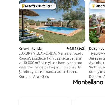
Misafirlerin favorisi
Misafir
Misafirlerin favorilerinden en beğenilenler arasında
Misafirle
Kır evi - Ronda
5 üzerinden ortalama 4
4,94 (262)
Daire - Je
LUXURY VILLA RONDA. Manzaralı özel
Tiyatro + 
havuz
Ronda'ya sadece 1 km uzaklıkta yer alan
Jerez'in g
ve 10.000 m2 alanıyla en ince ayrıntısına
Aydınlık,
kadar özen gösterilmiş muhteşem villa.
Sadece uyu
Şehrin ayrıcalıklı manzarasının tadını
deneyim a
çıkarabileceğiniz, bahçelerinde,
idealdir. Sakin bir yatak odasının, doğal
Konum
·
Aile
·
Giriş
Konum
·
A
solaryumunda, barbeküsünde ve özel
Montellano ş
malzemele
havuzunda dinlenebileceğiniz, özel
gün batımı
zeytinliklerle çevrili benzersiz bir kırsal
bakan mük
ortamın keyfini çıkarın. Konaklamanızı
çıkarın. Şarap imalathanelerine, flamenko
unutulmaz kılmak için en ince ayrıntısına
tabancola
kadar konforlu bir şekilde uyarlanmış ve
köşelere b