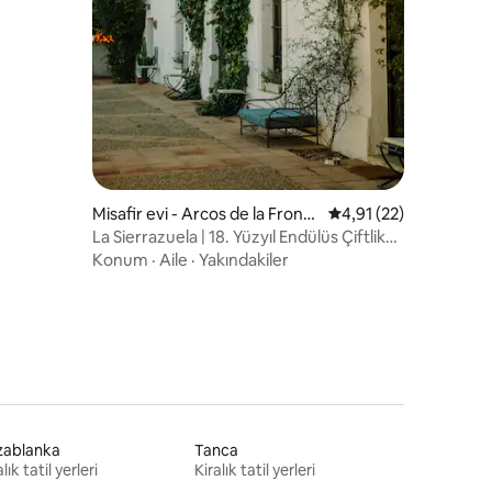
Misafir evi - Arcos de la Fronte
5 üzerinden ortalama
4,91 (22)
ra
La Sierrazuela | 18. Yüzyıl Endülüs Çiftlik
Evi
Konum
·
Aile
·
Yakındakiler
zablanka
Tanca
lık tatil yerleri
Kiralık tatil yerleri