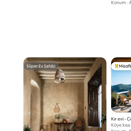
Konum
·
A
Süper Ev Sahibi
Misafir
Süper Ev Sahibi
Misafirle
Kır evi - 
Köye kısa
panoramik