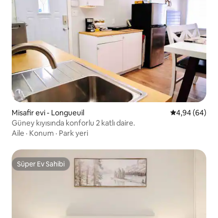
Misafir evi - Longueuil
5 üzerinden o
4,94 (64)
Güney kıyısında konforlu 2 katlı daire.
Aile
·
Konum
·
Park yeri
Süper Ev Sahibi
Süper Ev Sahibi