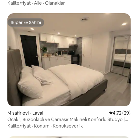
Yakınında
Kalite/fiyat
·
Aile
·
Olanaklar
Süper Ev Sahibi
Süper Ev Sahibi
Misafir evi - Laval
5 üzerinden o
4,72 (29)
Ocaklı, Buzdolaplı ve Çamaşır Makineli Konforlu Stüdyo |
YUL Yakınında
Kalite/fiyat
·
Konum
·
Konukseverlik