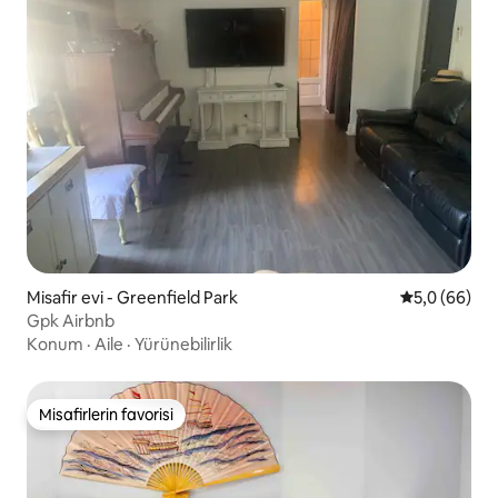
Misafir evi - Greenfield Park
5 üzerinden 
5,0 (66)
Gpk Airbnb
Konum
·
Aile
·
Yürünebilirlik
Misafirlerin favorisi
Misafirlerin favorisi