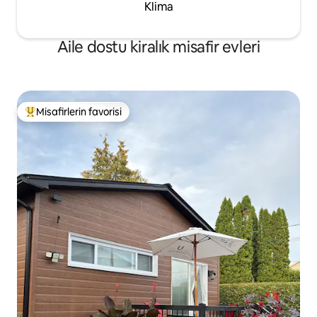
Klima
duş jeli - Saç kurutma makinesi ve ütü
(ütü masası) - Kadın ürünleri -Play N go
ve çocuk oyuncakları - Ücretsiz park yeri
Aile dostu kiralık misafir evleri
Misafirlerin favorisi
Misafirlerin favorilerinden en beğenilenler arasında