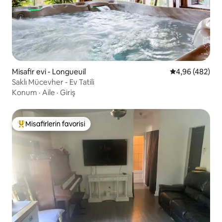
Misafir evi - Longueuil
5 üzerinden or
4,96 (482)
Saklı Mücevher - Ev Tatili
Konum
·
Aile
·
Giriş
Misafirlerin favorisi
Misafirlerin favorilerinden en beğenilenler arasında