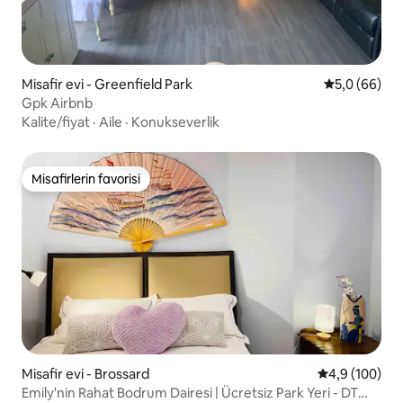
Misafir evi - Greenfield Park
5 üzerinden 
5,0 (66)
Gpk Airbnb
Kalite/fiyat
·
Aile
·
Konukseverlik
Misafirlerin favorisi
Misafirlerin favorisi
Misafir evi - Brossard
5 üzerinden o
4,9 (100)
Emily'nin Rahat Bodrum Dairesi | Ücretsiz Park Yeri - DT