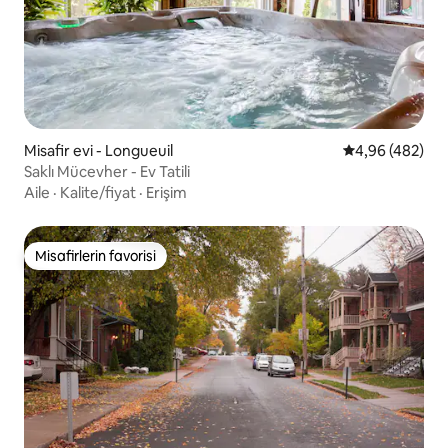
Misafir evi - Longueuil
5 üzerinden or
4,96 (482)
Saklı Mücevher - Ev Tatili
Aile
·
Kalite/fiyat
·
Erişim
Misafirlerin favorisi
Misafirlerin favorisi