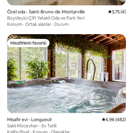
Özel oda - Saint-Bruno-de-Montarville
5 üzerinden
3,75 (4)
Büyüleyici Çift Yataklı Oda ve Park Yeri
Konum
·
Ortak alanlar
·
Durum
Misafirlerin favorisi
Misafirlerin favorisi
Misafir evi - Longueuil
5 üzerinden or
4,96 (482)
Saklı Mücevher - Ev Tatili
Kalite/fiyat
·
Konum
·
Olanaklar