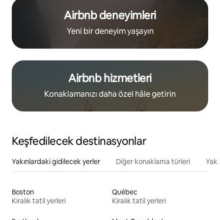
Airbnb deneyimleri
Yeni bir deneyim yaşayın
Airbnb hizmetleri
Konaklamanızı daha özel hâle getirin
Keşfedilecek destinasyonlar
Yakınlardaki gidilecek yerler
Diğer konaklama türleri
Yakı
Boston
Québec
Kiralık tatil yerleri
Kiralık tatil yerleri