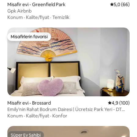
Misafir evi - Greenfield Park
5 üzerinden 
5,0 (66)
Gpk Airbnb
Konum
·
Kalite/fiyat
·
Temizlik
Misafirlerin favorisi
Misafirlerin favorisi
Misafir evi - Brossard
5 üzerinden o
4,9 (100)
Emily'nin Rahat Bodrum Dairesi | Ücretsiz Park Yeri - DT
Yakınında
Konum
·
Kalite/fiyat
·
Konfor
Süper Ev Sahibi