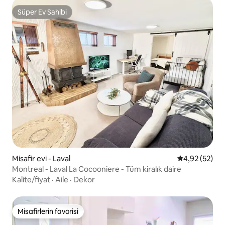
Süper Ev Sahibi
Süper Ev Sahibi
Misafir evi - Laval
5 üzerinden o
4,92 (52)
Montreal - Laval La Cocooniere - Tüm kiralık daire
Kalite/fiyat
·
Aile
·
Dekor
Misafirlerin favorisi
Misafirlerin favorisi