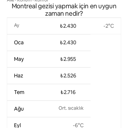
Montreal gezisi yapmak için en uygun
zaman nedir?
Ay
₺2.430
-2°C
Oca
₺2.430
May
₺2.955
Haz
₺2.526
Tem
₺2.716
Ort. sıcaklık
Ağu
Eyl
-6°C