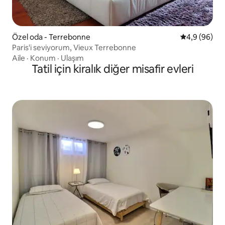
Özel oda - Terrebonne
5 üzerinden 
4,9 (96)
Paris'i seviyorum, Vieux Terrebonne
Aile
·
Konum
·
Ulaşım
Tatil için kiralık diğer misafir evleri