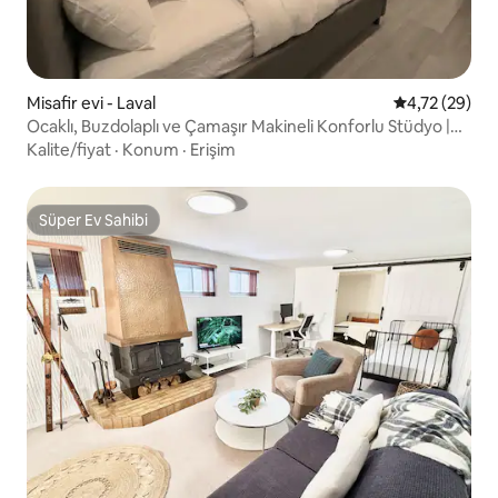
Misafir evi - Laval
5 üzerinden o
4,72 (29)
Ocaklı, Buzdolaplı ve Çamaşır Makineli Konforlu Stüdyo |
YUL Yakınında
Kalite/fiyat
·
Konum
·
Erişim
Süper Ev Sahibi
Süper Ev Sahibi