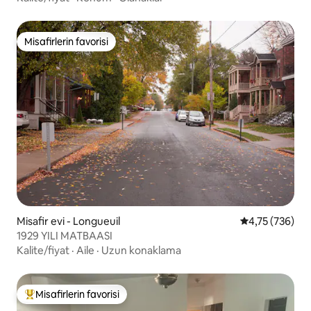
Misafirlerin favorisi
Misafirlerin favorisi
Misafir evi - Longueuil
5 üzerinden or
4,75 (736)
1929 YILI MATBAASI
Kalite/fiyat
·
Aile
·
Uzun konaklama
Misafirlerin favorisi
Misafirlerin favorilerinden en beğenilenler arasında