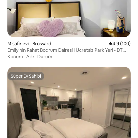
Misafir evi - Brossard
5 üzerinden o
4,9 (100)
Emily'nin Rahat Bodrum Dairesi | Ücretsiz Park Yeri - DT
Yakınında
Konum
·
Aile
·
Durum
Süper Ev Sahibi
Süper Ev Sahibi