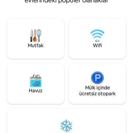
evlerindeki popüler olanaklar
Davulcu/müzisyenle
eklenmiştir, ev sahibinin kişisel olarak
kullanabileceğiniz b
yaptığı arkadaş dilek kutusu, yalnız
vardır! Özel giriş ve ücretsiz garaj yolu
kalmamanızı ve sevginin akmasını sağlar.
park yeri. Ücretsiz şişe su, öğütülmüş
Ulaşım son derece kolaydır: Champagne
kahve, çay ve atış
Bridge'e♥ 2 dakika, şehir merkezine,
Parti/Etkinlik/Topl
eski limana, St. Joseph Katedrali'ne,
VERMİYORUZ.
Royal Mountain'a 15 dakika, Kuzey
Amerika'nın küçük Paris'in havasını
Mutfak
Wifi
hissedin; DIX30 alışveriş bölgesine♥ 10
dakika, ünlü marka mağazaları,
restoranlar, sinemalar ve her şey;
Costco, SuperC, IGA, Çin
süpermarketleri, Tim, Starbucks'a♥ 5
dakika. m Kışın 1- Ocak - Mart ayları
arasında kişiselleştirilmiş hizmetler
Mülk içinde
sunuyoruz, oda ve kişi sayısına göre
Havuz
sağlanıyor, böylece daha fazla tasarruf
ücretsiz otopark
edebilirsiniz! Lütfen ev sahibiyle
önceden görüşün, teşekkürler! Evin
içeriği: - Kablosuz ağ - Çamaşır
makinesi/kurutucu - Temiz havlu / yatak
takımı - Her odada bir masa
bulunmaktadır. - Netflix ve Prime Video
ile Smart TV - Şampuan / saç kremi ve