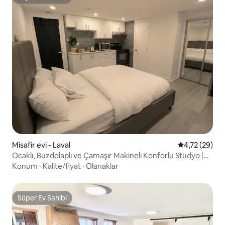
Süper Ev Sahibi
Misafir evi - Laval
5 üzerinden o
4,72 (29)
Ocaklı, Buzdolaplı ve Çamaşır Makineli Konforlu Stüdyo |
YUL Yakınında
Konum
·
Kalite/fiyat
·
Olanaklar
Süper Ev Sahibi
Süper Ev Sahibi