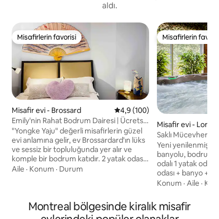
aldı.
Misafirlerin favorisi
Misafirlerin favoris
Misafirlerin favorisi
Misafirlerin favoris
Misafir evi - Brossard
5 üzerinden ortalama 4,9 puan
4,9 (100)
Emily'nin Rahat Bodrum Dairesi | Ücretsiz
Misafir evi - Longu
Park Yeri - DT Yakınında
"Yongke Yaju" değerli misafirlerin güzel
Saklı Mücevher - Ev
evi anlamına gelir, ev Brossardard'ın lüks
Yeni yenilenmiş, ta
ve sessiz bir topluluğunda yer alır ve
banyolu, bodrum k
komple bir bodrum katıdır. 2 yatak odası,
odalı 1 yatak odas
bir çalışma odası, bir yemek odası,
Aile
·
Konum
·
Durum
odası + banyo + ev ofisi. ÖZEL y
mutfak ve bir oturma odasından oluşur
- 7 gün 24 saat kullanılabili
Konum
·
Aile
·
Kon
ve 1-8 kişi barındırabilir. Evin iç
olmasına rağmen i
düzenlemesi benzersizdir, Doğu ve
ışığı giriyor. Yüksek hızlı kablosuz internet
Montreal bölgesinde kiralık misafir
Batı'nın, klasik ve modernin birleşimidir,
bağlantısı + Akıllı T
birçok Doğu unsuru ve pastoral tasarım