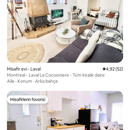
Misafir evi - Laval
5 üzerinden o
4,92 (52)
Montreal - Laval La Cocooniere - Tüm kiralık daire
Aile
·
Konum
·
Arka bahçe
Misafirlerin favorisi
Misafirlerin favorisi