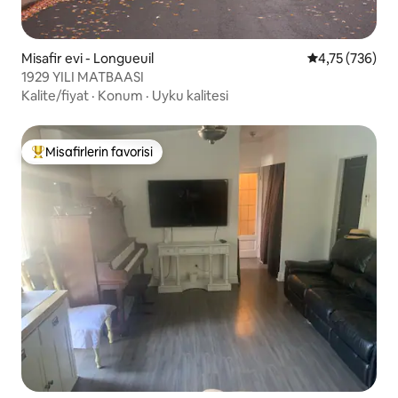
Misafir evi - Longueuil
5 üzerinden or
4,75 (736)
1929 YILI MATBAASI
Kalite/fiyat
·
Konum
·
Uyku kalitesi
Misafirlerin favorisi
Misafirlerin favorilerinden en beğenilenler arasında