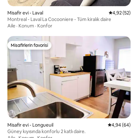
Misafir evi - Laval
5 üzerinden o
4,92 (52)
Montreal - Laval La Cocooniere - Tüm kiralık daire
Aile
·
Konum
·
Konfor
Misafirlerin favorisi
Misafirlerin favorisi
Misafir evi - Longueuil
5 üzerinden o
4,94 (64)
Güney kıyısında konforlu 2 katlı daire.
Aile
·
Konum
·
Konfor