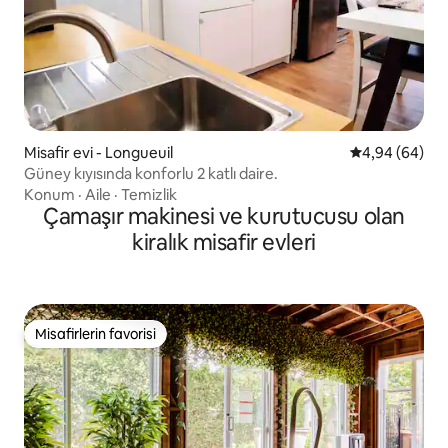
Misafir evi - Longueuil
5 üzerinden o
4,94 (64)
Güney kıyısında konforlu 2 katlı daire.
Konum
·
Aile
·
Temizlik
Çamaşır makinesi ve kurutucusu olan
kiralık misafir evleri
Misafirlerin favorisi
Misafirlerin favorisi