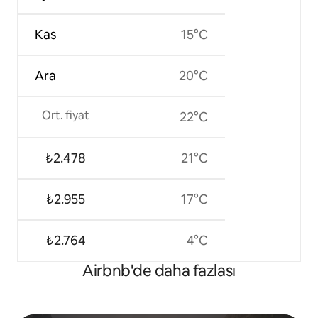
Kas
15°C
Ara
20°C
Ort. fiyat
22°C
₺2.478
21°C
₺2.955
17°C
₺2.764
4°C
Airbnb'de daha fazlası