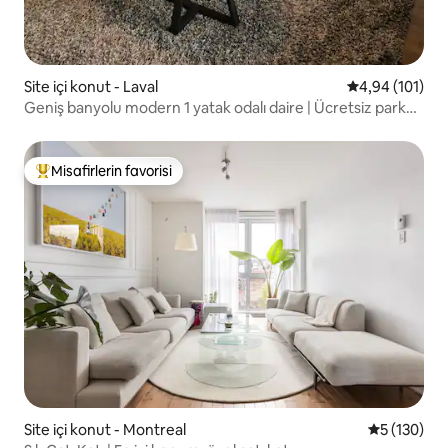
Site içi konut - Laval
5 üzerinden o
4,94 (101)
Geniş banyolu modern 1 yatak odalı daire | Ücretsiz park
yeri | YUL yakınında
Misafirlerin favorisi
Misafirlerin favorilerinden en beğenilenler arasında
Site içi konut - Montreal
5 üzerinden
5 (130)