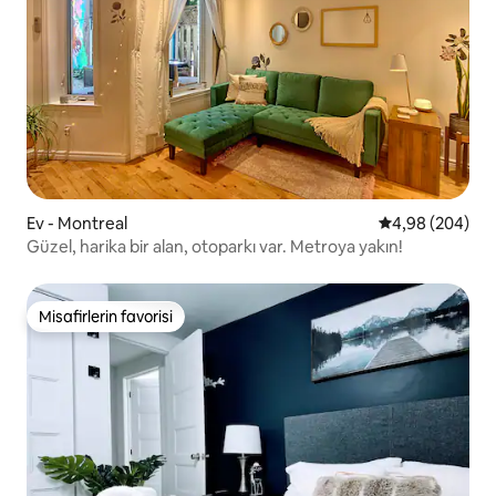
Ev - Montreal
5 üzerinden or
4,98 (204)
Güzel, harika bir alan, otoparkı var. Metroya yakın!
Misafirlerin favorisi
Misafirlerin favorisi