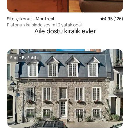
Site içi konut - Montreal
5 üzerinden or
4,95 (126)
Platonun kalbinde sevimli 2 yatak odalı
Aile dostu kiralık evler
Süper Ev Sahibi
Süper Ev Sahibi