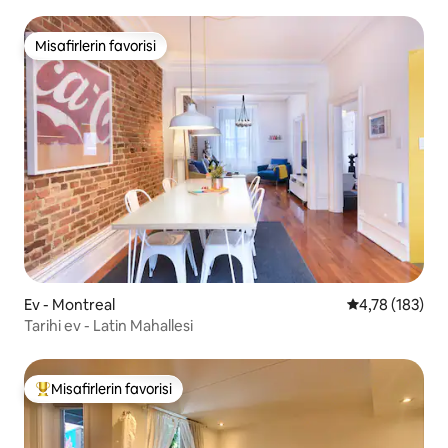
Misafirlerin favorisi
Misafirlerin favorisi
Ev - Montreal
5 üzerinden o
4,78 (183)
Tarihi ev - Latin Mahallesi
Misafirlerin favorisi
Misafirlerin favorilerinden en beğenilenler arasında