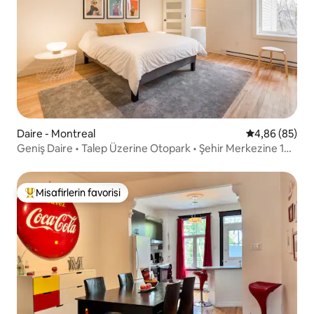
Daire - Montreal
5 üzerinden o
4,86 (85)
Geniş Daire • Talep Üzerine Otopark • Şehir Merkezine 10
Dakika
Misafirlerin favorisi
Misafirlerin favorilerinden en beğenilenler arasında