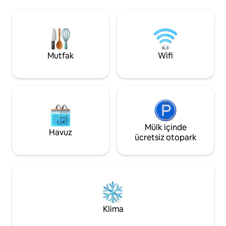
kalmak için ideal bir yer. En yakın metro
odası, 2 tam banyo
istasyonu 6 dakika yürüme
Murphy yatağı ve şiş
mesafesindedir. Mekânda tam donanımlı
bu dairede 8 seya
mutfak, özel teras, ısıtmalı radyatör
konaklayabilir. Çatı
zemin, oturma odası ve yatak odasında
ayından Ekim ayın
elektrikli şömine bulunmaktadır
'e kadar mevcuttu
Mutfak
Wifi
Mülk içinde
Havuz
ücretsiz otopark
Klima