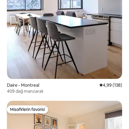
Daire - Montreal
5 üzerinden or
4,99 (138)
409 dağ manzaralı
Misafirlerin favorisi
Misafirlerin favorisi