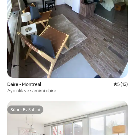
Daire - Montreal
5 üzerind
5 (13)
Aydınlık ve samimi daire
Süper Ev Sahibi
Süper Ev Sahibi