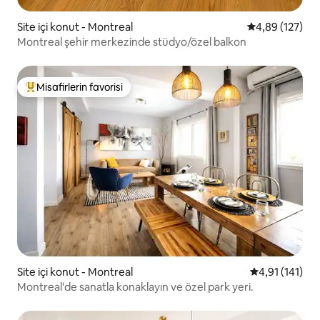
Site içi konut - Montreal
5 üzerinden or
4,89 (127)
Montreal şehir merkezinde stüdyo/özel balkon
Misafirlerin favorisi
Misafirlerin favorilerinden en beğenilenler arasında
Site içi konut - Montreal
5 üzerinden o
4,91 (141)
Montreal'de sanatla konaklayın ve özel park yeri.