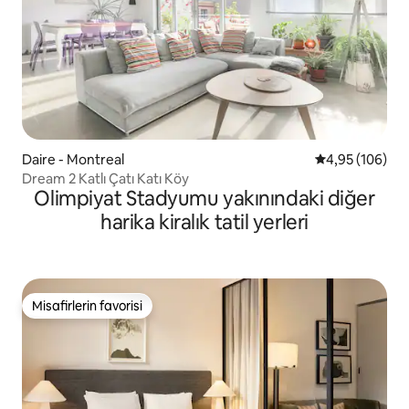
Daire - Montreal
5 üzerinden or
4,95 (106)
Dream 2 Katlı Çatı Katı Köy
Olimpiyat Stadyumu yakınındaki diğer
harika kiralık tatil yerleri
Misafirlerin favorisi
Misafirlerin favorisi