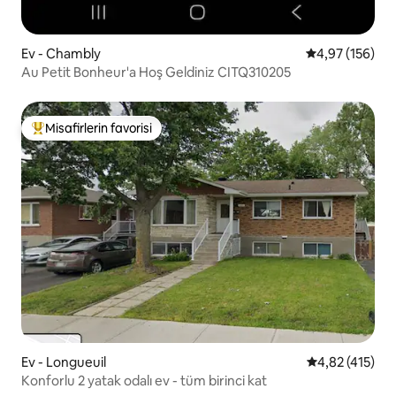
Ev - Chambly
5 üzerinden or
4,97 (156)
Au Petit Bonheur'a Hoş Geldiniz CITQ310205
Misafirlerin favorisi
Misafirlerin favorilerinden en beğenilenler arasında
Ev - Longueuil
5 üzerinden o
4,82 (415)
Konforlu 2 yatak odalı ev - tüm birinci kat