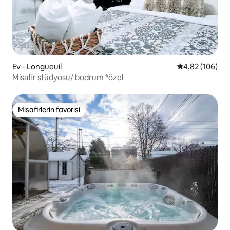
Ev - Longueuil
5 üzerinden or
4,82 (106)
Misafir stüdyosu/ bodrum *özel
Misafirlerin favorisi
Misafirlerin favorisi