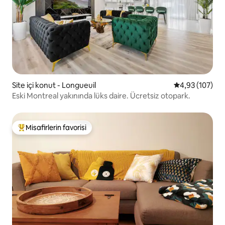
Site içi konut - Longueuil
5 üzerinden or
4,93 (107)
Eski Montreal yakınında lüks daire. Ücretsiz otopark.
Misafirlerin favorisi
Misafirlerin favorilerinden en beğenilenler arasında