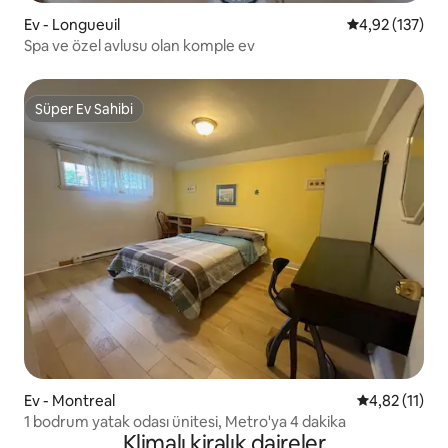
Ev - Longueuil
5 üzerinden o
4,92 (137)
Spa ve özel avlusu olan komple ev
Süper Ev Sahibi
Süper Ev Sahibi
Ev - Montreal
5 üzerinden 
4,82 (11)
1 bodrum yatak odası ünitesi, Metro'ya 4 dakika
Klimalı kiralık daireler