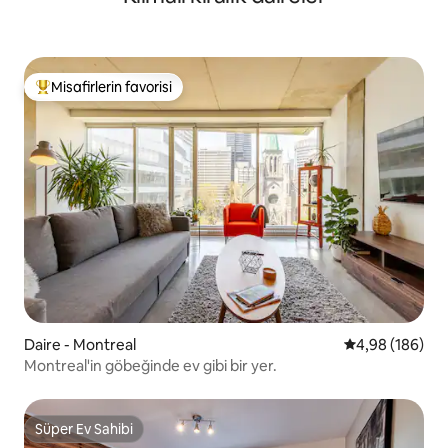
Misafirlerin favorisi
Misafirlerin favorilerinden en beğenilenler arasında
Daire - Montreal
5 üzerinden or
4,98 (186)
Montreal'in göbeğinde ev gibi bir yer.
Süper Ev Sahibi
Süper Ev Sahibi