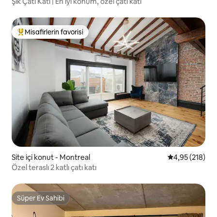
Şık Çatı Katı | En iyi konum, özel çatı katı
Misafirlerin favorisi
Misafirlerin favorilerinden en beğenilenler arasında
Site içi konut - Montreal
5 üzerinden or
4,95 (218)
Özel teraslı 2 katlı çatı katı
Süper Ev Sahibi
Süper Ev Sahibi