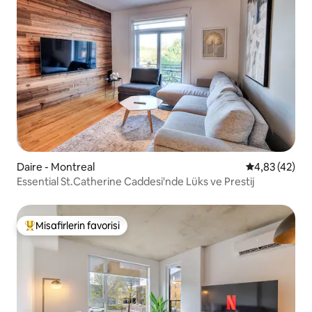
Daire - Montreal
5 üzerinden o
4,83 (42)
Essential St.Catherine Caddesi'nde Lüks ve Prestij
Misafirlerin favorisi
Misafirlerin favorilerinden en beğenilenler arasında