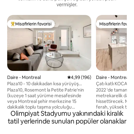
vermişler.
Misafirlerin favorisi
Misafirlerin favoris
Misafirlerin favorilerinden en beğenilenler arasında
Misafirlerin favoris
Daire - Montreal
5 üzerinden ortalama 4,99 puan
4,99 (196)
Daire - Montreal
Plaza10 - 10 dakikadan kısa yürüyüş
Çatı katlı KOCAMAN
mesafesinde 20 restoran
- Plaza St-Hubert
Plaza10, Rosemont la Petite Patrie'nin
2022 'de tamamen
(kuzeye 1 saat yürüme mesafesinde
metrekarelik daire 
veya Montreal şehir merkezine 15
hissettirecek. Mod
dakikalık toplu taşıma yolculuğu
ferah, yüksek tavanl
Olimpiyat Stadyumu yakınındaki kiralık
mesafesinde) kalbinde yer alan modern
büyüleyecek. Aile
ve şık tek yatak odalı bir dairedir. Burası
arkadaşlarınızla u
tatil yerlerinde sunulan popüler olanaklar
restoranlar, kafeler, alışveriş ve eğlence
yaratmak için tam 
ile dolu bir bölge; Montreal'i keşfederken
mutfağın keyfini çı