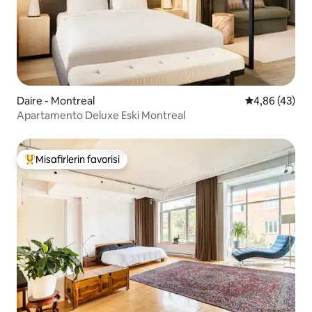
Daire - Montreal
5 üzerinden o
4,86 (43)
Apartamento Deluxe Eski Montreal
Misafirlerin favorisi
Misafirlerin favorilerinden en beğenilenler arasında