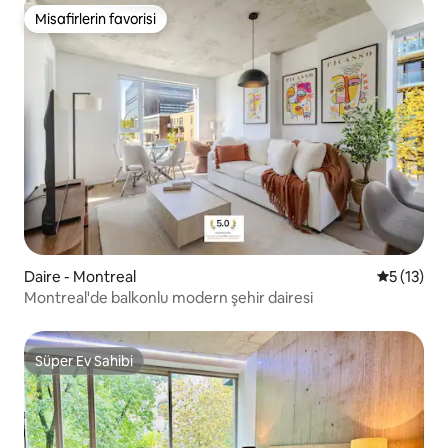
Misafirlerin favorisi
Misafirlerin favorisi
Daire - Montreal
5 üzerind
5 (13)
Montreal'de balkonlu modern şehir dairesi
Süper Ev Sahibi
Süper Ev Sahibi