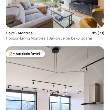
Daire - Montreal
5 üzerinde
5 (23)
Horizon Living Montréal | Balkon ve barbekü ızgarası
Misafirlerin favorisi
Misafirlerin favorilerinden en beğenilenler arasında