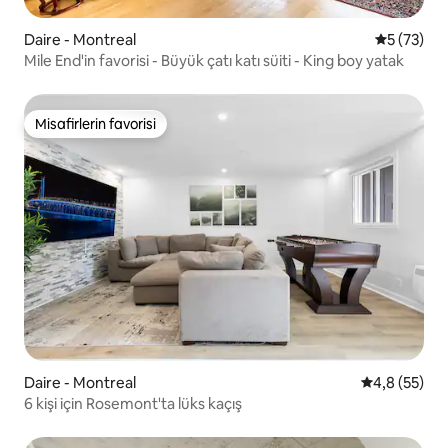
Daire - Montreal
5 üzerinde
5 (73)
Mile End'in favorisi - Büyük çatı katı süiti - King boy yatak
Misafirlerin favorisi
Misafirlerin favorisi
Daire - Montreal
5 üzerinden 
4,8 (55)
6 kişi için Rosemont'ta lüks kaçış