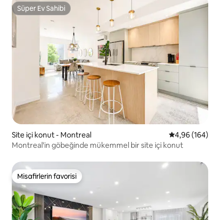
Süper Ev Sahibi
Süper Ev Sahibi
Site içi konut - Montreal
5 üzerinden or
4,96 (164)
Montreal'in göbeğinde mükemmel bir site içi konut
Misafirlerin favorisi
Misafirlerin favorisi