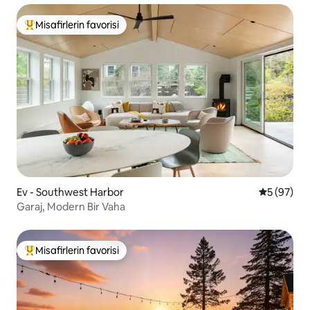
Misafirlerin favorisi
Misafirlerin favorilerinden en beğenilenler arasında
Ev - Southwest Harbor
5 üzerinde
5 (97)
Garaj, Modern Bir Vaha
Misafirlerin favorisi
Misafirlerin favorilerinden en beğenilenler arasında