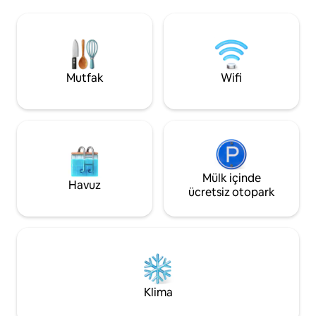
Gerçek sinema salonu koltukları,
bulunmaktadır. Bir
şekerleme tezgahı ve hazır patlamış
yataklı bir yatak o
mısır ✔ Yeni kayıt! Profilimizdeki
bir banyo bulunma
1000'den fazla değerlendirmeye göz
parkurlarına, fayto
atın. ✔ Tüm köpekler kabul edilir. ✔ Hızlı
restoranlara ve M
kablosuz internet bağlantısı, tam
Mutfak
Wifi
engebeli sahil şeri
donanımlı mutfak, kaliteli çarşaflar ve
banyo malzemeleri sağlanır
Mülk içinde
Havuz
ücretsiz otopark
Klima