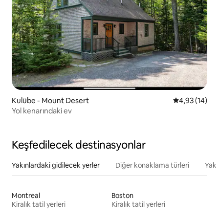
Kulübe - Mount Desert
5 üzerinden o
4,93 (14)
Yol kenarındaki ev
Keşfedilecek destinasyonlar
Yakınlardaki gidilecek yerler
Diğer konaklama türleri
Yakı
Montreal
Boston
Kiralık tatil yerleri
Kiralık tatil yerleri