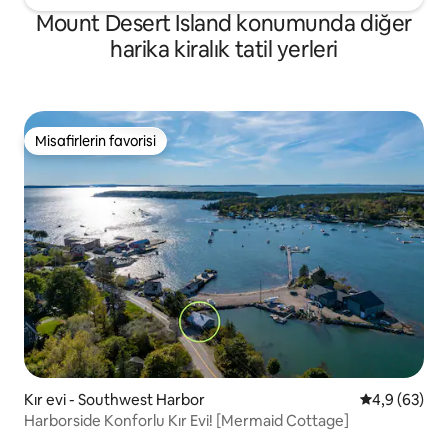
Mount Desert Island konumunda diğer
harika kiralık tatil yerleri
Misafirlerin favorisi
Misafirlerin favorisi
Kır evi - Southwest Harbor
5 üzerinden 
4,9 (63)
Harborside Konforlu Kır Evi! [Mermaid Cottage]