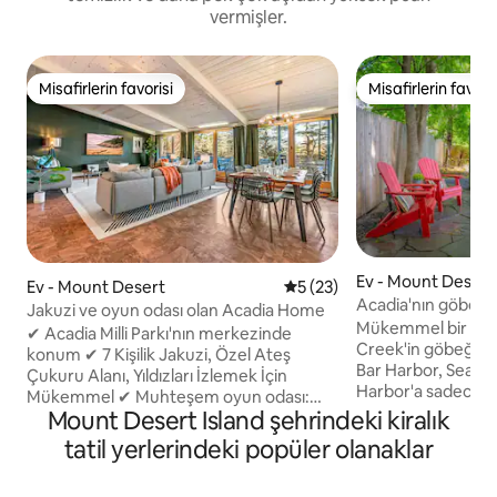
vermişler.
Misafirlerin favorisi
Misafirlerin favoris
Misafirlerin favorisi
Misafirlerin favoris
Ev - Mount Desert
Ev - Mount Desert
5 üzerinden ortalama 5 pua
5 (23)
Acadia'nın göbeğin
Jakuzi ve oyun odası olan Acadia Home
ötesinde.
Mükemmel bir Aca
✔ Acadia Milli Parkı'nın merkezinde
Creek'in göbeğinde,
konum ✔ 7 Kişilik Jakuzi, Özel Ateş
Bar Harbor, Seal 
Çukuru Alanı, Yıldızları İzlemek İçin
Harbor'a sadece bi
Mükemmel ✔ Muhteşem oyun odası:
mesafede. Güne p
Mount Desert Island şehrindeki kiralık
Özel Acadia duvar resimleri, masa
başlayın ve ateş ç
hokeyi, masa tenisi, shuffleboard, iki
tatil yerlerindeki popüler olanaklar
veya açık hava bar
kişilik arcade basketbol ve büyük boy
İkinci kattaki özel
Connect Four. ✔ Özel sinema odası:
banyosu, oturma al