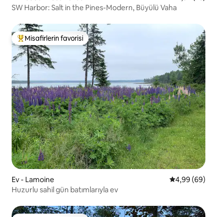
SW Harbor: Salt in the Pines-Modern, Büyülü Vaha
Misafirlerin favorisi
Misafirlerin favorilerinden en beğenilenler arasında
Ev - Lamoine
5 üzerinden o
4,99 (69)
Huzurlu sahil gün batımlarıyla ev