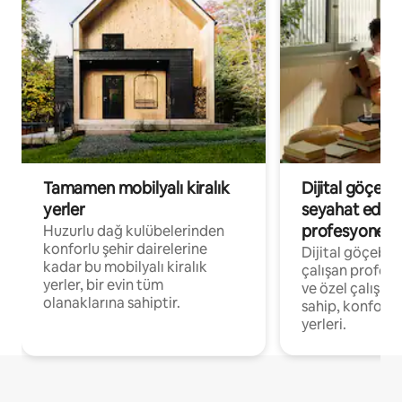
Tamamen mobilyalı kiralık
Dijital göçebe
yerler
seyahat eden
profesyonelle
Huzurlu dağ kulübelerinden
konforlu şehir dairelerine
Dijital göçebel
kadar bu mobilyalı kiralık
çalışan profesyo
yerler, bir evin tüm
ve özel çalışma
olanaklarına sahiptir.
sahip, konforl
yerleri.