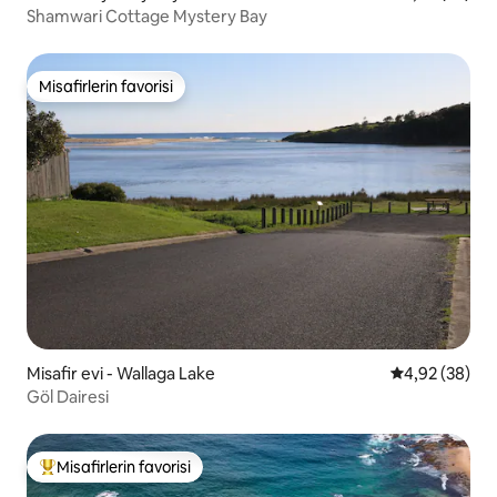
Shamwari Cottage Mystery Bay
Misafirlerin favorisi
Misafirlerin favorisi
Misafir evi - Wallaga Lake
5 üzerinden o
4,92 (38)
Göl Dairesi
Misafirlerin favorisi
Misafirlerin favorilerinden en beğenilenler arasında