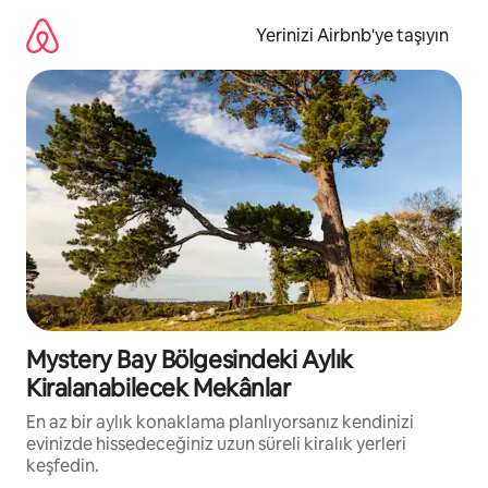
İçeriğe
atla
Yerinizi Airbnb'ye taşıyın
Mystery Bay Bölgesindeki Aylık
Kiralanabilecek Mekânlar
En az bir aylık konaklama planlıyorsanız kendinizi
evinizde hissedeceğiniz uzun süreli kiralık yerleri
keşfedin.