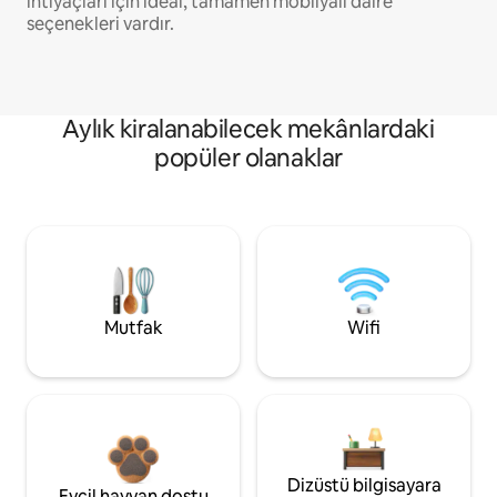
ihtiyaçları için ideal, tamamen mobilyalı daire
seçenekleri vardır.
Aylık kiralanabilecek mekânlardaki
popüler olanaklar
Mutfak
Wifi
Dizüstü bilgisayara
Evcil hayvan dostu