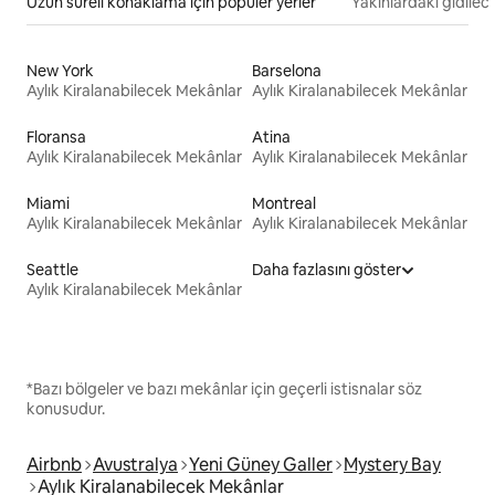
Uzun süreli konaklama için popüler yerler
Yakınlardaki gidilec
New York
Barselona
Aylık Kiralanabilecek Mekânlar
Aylık Kiralanabilecek Mekânlar
Floransa
Atina
Aylık Kiralanabilecek Mekânlar
Aylık Kiralanabilecek Mekânlar
Miami
Montreal
Aylık Kiralanabilecek Mekânlar
Aylık Kiralanabilecek Mekânlar
Seattle
Daha fazlasını göster
Aylık Kiralanabilecek Mekânlar
*Bazı bölgeler ve bazı mekânlar için geçerli istisnalar söz
konusudur.
Airbnb
Avustralya
Yeni Güney Galler
Mystery Bay
Aylık Kiralanabilecek Mekânlar