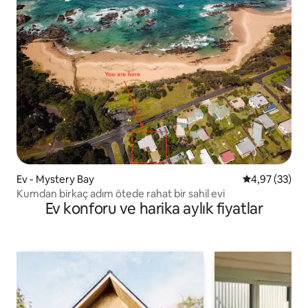
Ev - Mystery Bay
5 üzerinden o
4,97 (33)
Kumdan birkaç adım ötede rahat bir sahil evi
Ev konforu ve harika aylık fiyatlar