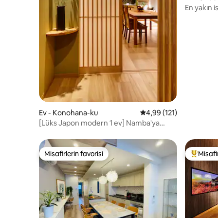
En yakın 
mesafesin
eteklerin
Osaka'nın
Ev - Konohana-ku
5 üzerinden ortalama 4
4,99 (121)
[Lüks Japon modern 1 ev] Namba'ya
tramvayla USJ/10 En fazla 13 kişi
Misafirlerin favorisi
Misafir
Misafirlerin favorisi
Misafirle