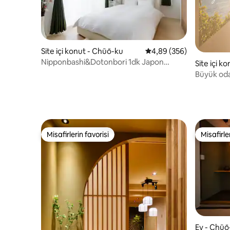
Site içi konut - Chūō-ku
5 üzerinden ortalama 4
4,89 (356)
Nipponbashi&Dotonbori 1dk Japon
Site içi k
Köprüsü Dotonbori 1 dakika
Büyük oda
Nippombas
Misafirlerin favorisi
Misafirle
Misafirlerin favorisi
Misafirle
Ev - Chūō