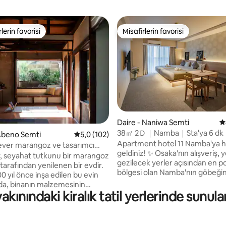
lerin favorisi
Misafirlerin favorisi
rin favorilerinden en beğenilenler arasında
Misafirlerin favorisi
,92 puan, 298 değerlendirme
Daire - Naniwa Semti
5
38㎡ 2Ｄ｜Namba｜Sta'ya 6 d
Abeno Semti
5 üzerinden ortalama 5,0 puan, 102 değerl
5,0 (102)
Dotonbori Kuromon KIX USJ
Apartment hotel 11 Namba'ya 
ver marangoz ve tasarımcı
geldiniz! ✨ Osaka'nın alışveriş,
n restore edilmiş ev
, seyahat tutkunu bir marangoz
gezilecek yerler açısından en p
tarafından yenilenen bir evdir.
bölgesi olan Namba'nın göbeği
00 yıl önce inşa edilen bu evin
alıyor. 🏠 2 çift kişilik yatak, özel banyo,
da, binanın malzemesinin
mutfak ve kendi kendine giriş o
ınındaki kiralık tatil yerlerinde sunul
 ortaya çıkarmaya çalıştık.
m²'lik daire. 🚉 Erişim: • Nankai Namba ve
hşap ve kapıları parlatıp yeniden
JR Namba İstasyonlarına 6 daki
 ve Doğal yapı malzemeleri
yürüme mesafesindedir • Daik
en gösterdik. Sabah, öğlen