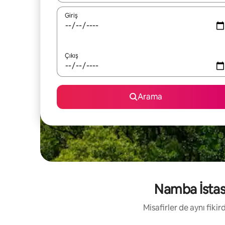
Giriş
Çıkış
Arama
Namba İstasy
Misafirler de aynı fik