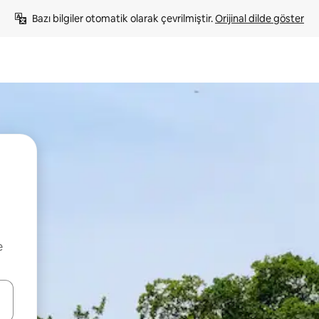
Bazı bilgiler otomatik olarak çevrilmiştir. 
Orijinal dilde göster
e
oklarıyla gezinin veya dokunarak ya da kaydırma hareketleriyle keşfedin