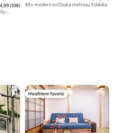
48㎡modern ev|Osaka metrosu 3 dakika
 üzerinden ortalama 4,99 puan, 338 değerlendirme
4,99 (338)
00y
Misafirlerin favorisi
eğenilenler arasında
Misafirlerin favorisi