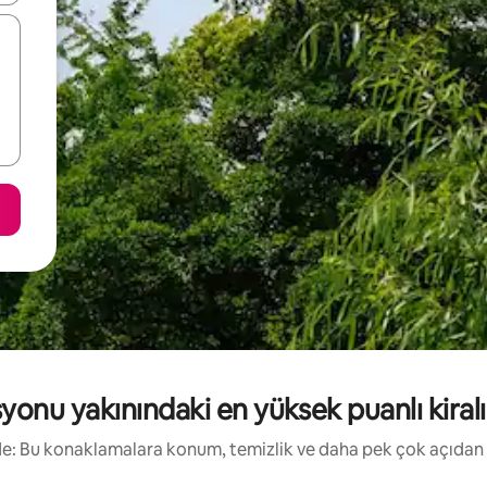
onu yakınındaki en yüksek puanlı kiralık 
irde: Bu konaklamalara konum, temizlik ve daha pek çok açıdan