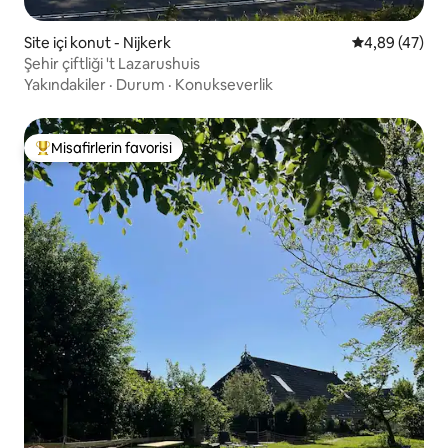
Site içi konut - Nijkerk
5 üzerinden o
4,89 (47)
Şehir çiftliği 't Lazarushuis
Yakındakiler
·
Durum
·
Konukseverlik
Misafirlerin favorisi
Misafirlerin favorilerinden en beğenilenler arasında