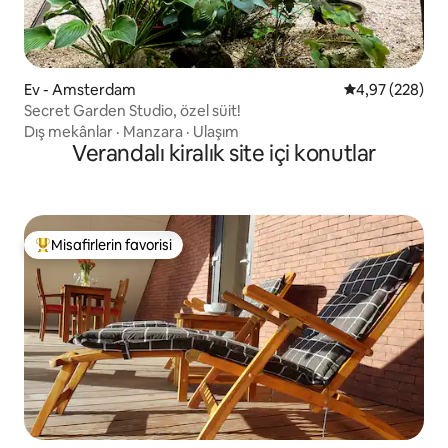
Ev - Amsterdam
5 üzerinden or
4,97 (228)
Secret Garden Studio, özel süit!
Dış mekânlar
·
Manzara
·
Ulaşım
Verandalı kiralık site içi konutlar
Misafirlerin favorisi
Misafirlerin favorilerinden en beğenilenler arasında