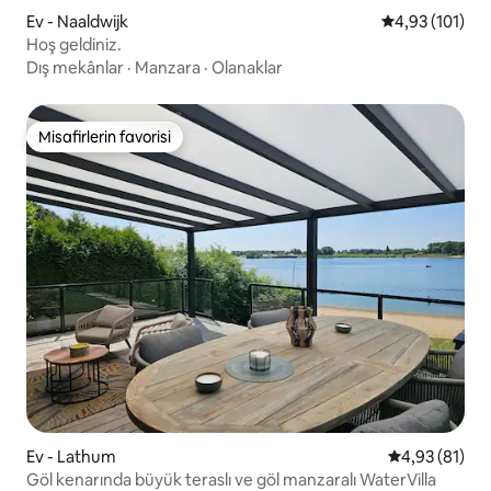
Ev - Naaldwijk
5 üzerinden o
4,93 (101)
Hoş geldiniz.
Dış mekânlar
·
Manzara
·
Olanaklar
Misafirlerin favorisi
Misafirlerin favorisi
Ev - Lathum
5 üzerinden o
4,93 (81)
Göl kenarında büyük teraslı ve göl manzaralı WaterVilla