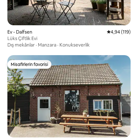
Ev - Dalfsen
5 üzerinden o
4,94 (119)
Lüks Çiftlik Evi
Dış mekânlar
·
Manzara
·
Konukseverlik
Misafirlerin favorisi
Misafirlerin favorisi