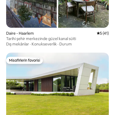
Daire - Haarlem
5 üzerind
5 (41)
Tarihi şehir merkezinde güzel kanal süiti
Dış mekânlar
·
Konukseverlik
·
Durum
Misafirlerin favorisi
Misafirlerin favorisi