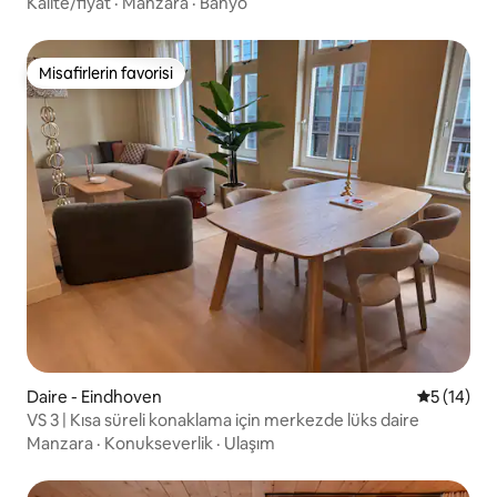
Kalite/fiyat
·
Manzara
·
Banyo
Misafirlerin favorisi
Misafirlerin favorisi
Daire - Eindhoven
5 üzerind
5 (14)
VS 3 | Kısa süreli konaklama için merkezde lüks daire
Manzara
·
Konukseverlik
·
Ulaşım