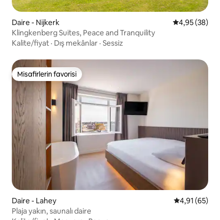
Daire - Nijkerk
5 üzerinden o
4,95 (38)
Klingkenberg Suites, Peace and Tranquility
Kalite/fiyat
·
Dış mekânlar
·
Sessiz
Misafirlerin favorisi
Misafirlerin favorisi
Daire - Lahey
5 üzerinden o
4,91 (65)
Plaja yakın, saunalı daire