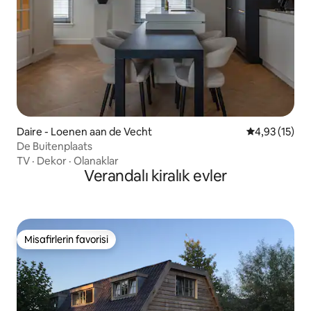
Daire - Loenen aan de Vecht
5 üzerinden 
4,93 (15)
De Buitenplaats
TV
·
Dekor
·
Olanaklar
Verandalı kiralık evler
Misafirlerin favorisi
Misafirlerin favorisi