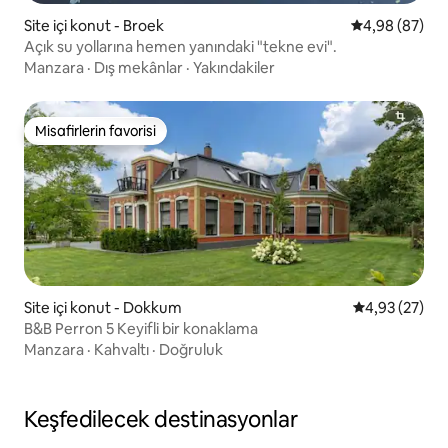
Site içi konut - Broek
5 üzerinden o
4,98 (87)
Açık su yollarına hemen yanındaki "tekne evi".
Manzara
·
Dış mekânlar
·
Yakındakiler
Misafirlerin favorisi
Misafirlerin favorisi
Site içi konut - Dokkum
5 üzerinden o
4,93 (27)
B&B Perron 5 Keyifli bir konaklama
Manzara
·
Kahvaltı
·
Doğruluk
Keşfedilecek destinasyonlar