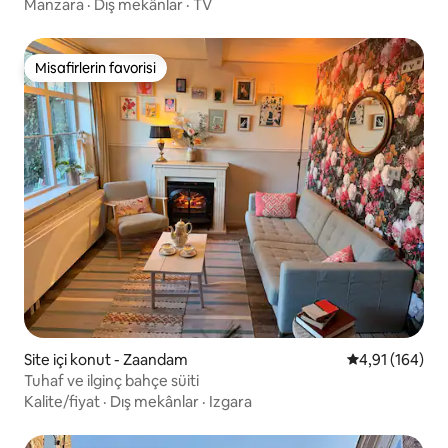
Manzara
·
Dış mekânlar
·
TV
Misafirlerin favorisi
Misafirlerin favorisi
Site içi konut - Zaandam
5 üzerinden o
4,91 (164)
Tuhaf ve ilginç bahçe süiti
Kalite/fiyat
·
Dış mekânlar
·
Izgara