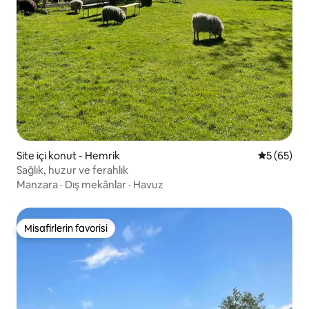
Site içi konut - Hemrik
5 üzerinde
5 (65)
Sağlık, huzur ve ferahlık
Manzara
·
Dış mekânlar
·
Havuz
Misafirlerin favorisi
Misafirlerin favorisi