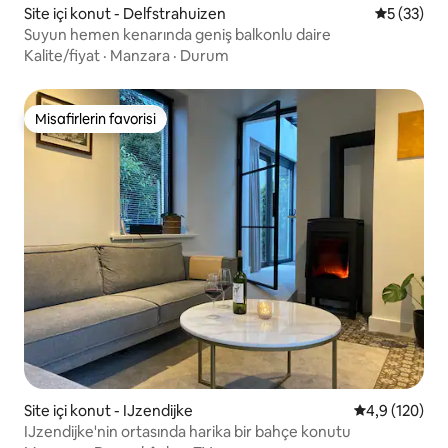
Site içi konut - Delfstrahuizen
5 üzerinde
5 (33)
Suyun hemen kenarında geniş balkonlu daire
Kalite/fiyat
·
Manzara
·
Durum
Misafirlerin favorisi
Misafirlerin favorisi
Site içi konut - IJzendijke
5 üzerinden o
4,9 (120)
IJzendijke'nin ortasında harika bir bahçe konutu