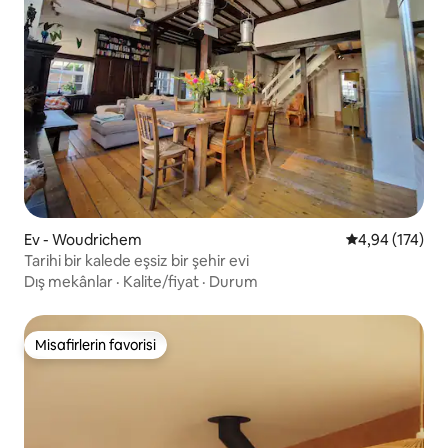
Ev - Woudrichem
5 üzerinden or
4,94 (174)
Tarihi bir kalede eşsiz bir şehir evi
Dış mekânlar
·
Kalite/fiyat
·
Durum
Misafirlerin favorisi
Misafirlerin favorisi