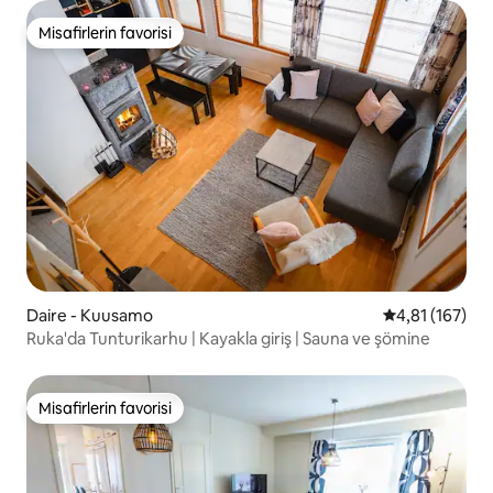
Misafirlerin favorisi
Misafirlerin favorisi
Daire - Kuusamo
5 üzerinden o
4,81 (167)
Ruka'da Tunturikarhu | Kayakla giriş | Sauna ve şömine
Misafirlerin favorisi
Misafirlerin favorisi