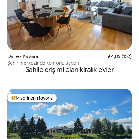
Daire - Kajaani
5 üzerinden or
4,89 (152)
Şehir merkezinde konforlu üçgen
Sahile erişimi olan kiralık evler
Misafirlerin favorisi
Misafirlerin favorilerinden en beğenilenler arasında