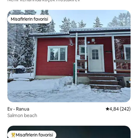
Misafirlerin favorisi
Misafirlerin favorisi
Ev - Ranua
5 üzerinden or
4,84 (242)
Salmon beach
Misafirlerin favorisi
Misafirlerin favorilerinden en beğenilenler arasında