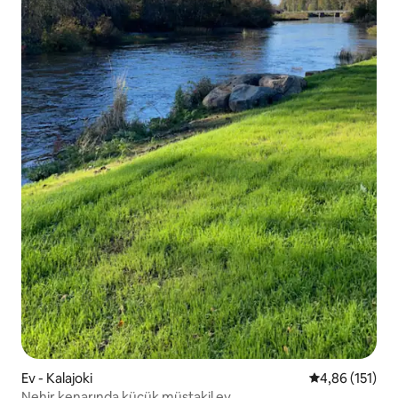
Ev - Kalajoki
5 üzerinden o
4,86 (151)
Nehir kenarında küçük müstakil ev