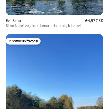
Ev - Simo
5 üzerinden o
4,97 (131)
Simo Nehri ve jakuzi kenarında ekolojik kır evi
Misafirlerin favorisi
Misafirlerin favorisi