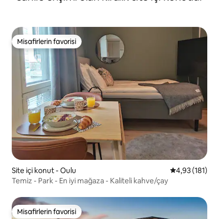
Misafirlerin favorisi
Misafirlerin favorisi
Site içi konut - Oulu
5 üzerinden o
4,93 (181)
Temiz - Park - En iyi mağaza - Kaliteli kahve/çay
Misafirlerin favorisi
Misafirlerin favorisi