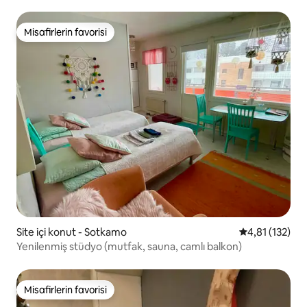
Misafirlerin favorisi
Misafirlerin favorisi
Site içi konut - Sotkamo
5 üzerinden o
4,81 (132)
Yenilenmiş stüdyo (mutfak, sauna, camlı balkon)
Misafirlerin favorisi
Misafirlerin favorisi