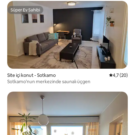
Süper Ev Sahibi
Süper Ev Sahibi
Site içi konut - Sotkamo
5 üzerinden
4,7 (20)
Sotkamo'nun merkezinde saunalı üçgen