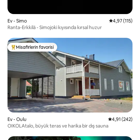
Ev - Simo
5 üzerinden o
4,97 (115)
Ranta-Erkkilä - Simojoki kıyısında kırsal huzur
Misafirlerin favorisi
Misafirlerin favorilerinden en beğenilenler arasında
Ev - Oulu
5 üzerinden or
4,91 (242)
OIKOLAtalo, büyük teras ve harika bir dış sauna