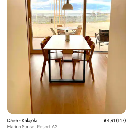
Daire - Kalajoki
5 üzerinden o
4,91 (147)
Marina Sunset Resort A2