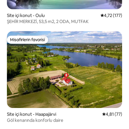
Site içi konut - Oulu
5 üzerinden o
4,72 (177)
ŞEHİR MERKEZİ, 53,5 m2, 2 ODA, MUTFAK
Misafirlerin favorisi
Misafirlerin favorisi
Site içi konut - Haapajärvi
5 üzerinden 
4,81 (77)
Göl kenarında konforlu daire