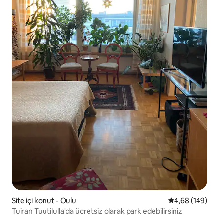
Site içi konut - Oulu
5 üzerinden or
4,68 (149)
Tuiran Tuutilulla'da ücretsiz olarak park edebilirsiniz