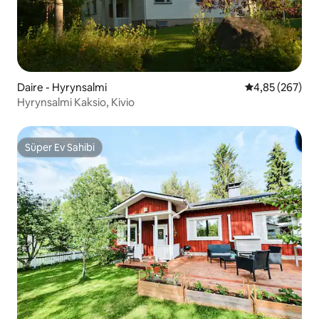
Daire - Hyrynsalmi
5 üzerinden or
4,85 (267)
Hyrynsalmi Kaksio, Kivio
Süper Ev Sahibi
Süper Ev Sahibi