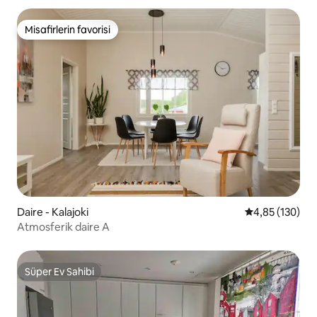
Misafirlerin favorisi
Misafirlerin favorisi
Daire - Kalajoki
5 üzerinden or
4,85 (130)
Atmosferik daire A
Süper Ev Sahibi
Süper Ev Sahibi