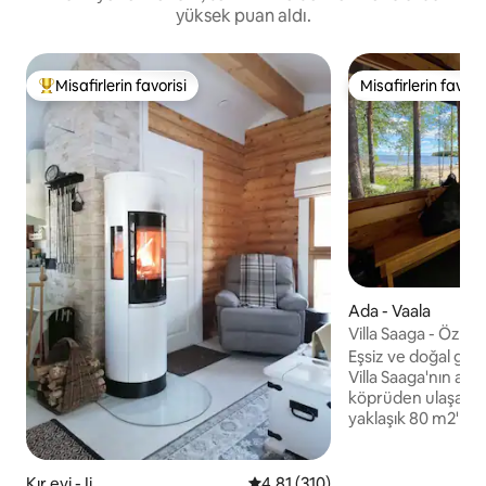
yüksek puan aldı.
Misafirlerin favorisi
Misafirlerin favoris
Misafirlerin favorilerinden en beğenilenler arasında
Misafirlerin favoris
Ada - Vaala
Villa Saaga - Özel 
Eşsiz ve doğal güz
Villa Saaga'nın av
köprüden ulaşabilir
yaklaşık 80 m2'lik b
kaliteli bir şekild
edilmiştir. Misafir 
tamamen özel olara
Kır evi - Ii
5 üzerinden ortalama 4,81 puan
4,81 (310)