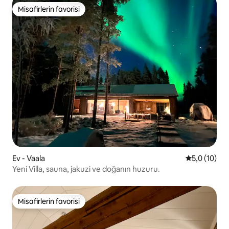
Misafirlerin favorisi
Misafirlerin favorisi
Ev - Vaala
5 üzerinden
5,0 (10)
Yeni Villa, sauna, jakuzi ve doğanın huzuru.
Misafirlerin favorisi
Misafirlerin favorisi