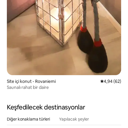
Site içi konut - Rovaniemi
5 üzerinden o
4,94 (62)
Saunalı rahat bir daire
Keşfedilecek destinasyonlar
Diğer konaklama türleri
Yapılacak şeyler