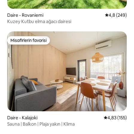
Daire - Rovaniemi
5 üzerinden o
4,8 (249)
Kuzey Kutbu elma ağacı dairesi
Misafirlerin favorisi
Misafirlerin favorisi
Daire - Kalajoki
5 üzerinden o
4,83 (155)
Sauna | Balkon | Plaja yakın | Klima