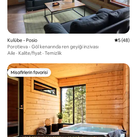
Kulübe - Posio
5 üzerinde
5 (48)
Porotieva - Göl kenarında ren geyiği inzivası
Aile
·
Kalite/fiyat
·
Temizlik
Misafirlerin favorisi
Misafirlerin favorisi