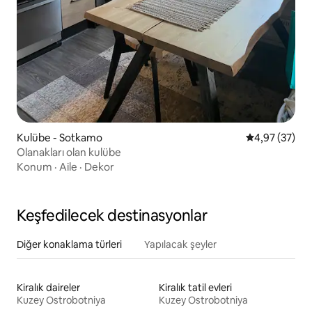
Kulübe - Sotkamo
5 üzerinden o
4,97 (37)
Olanakları olan kulübe
Konum
·
Aile
·
Dekor
Keşfedilecek destinasyonlar
Diğer konaklama türleri
Yapılacak şeyler
Kiralık daireler
Kiralık tatil evleri
Kuzey Ostrobotniya
Kuzey Ostrobotniya