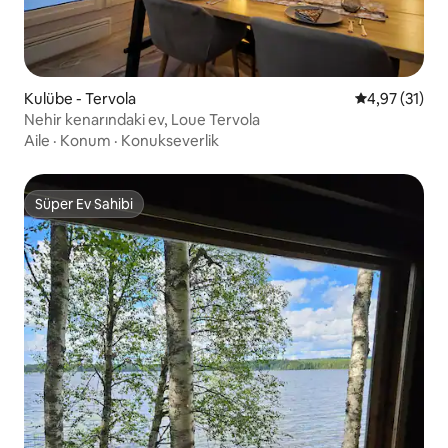
Kulübe - Tervola
5 üzerinden 
4,97 (31)
Nehir kenarındaki ev, Loue Tervola
Aile
·
Konum
·
Konukseverlik
Süper Ev Sahibi
Süper Ev Sahibi