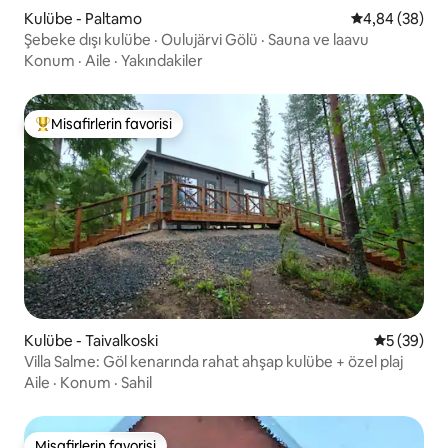
Kulübe - Paltamo
5 üzerinden o
4,84 (38)
Şebeke dışı kulübe · Oulujärvi Gölü · Sauna ve laavu
Konum
·
Aile
·
Yakındakiler
Misafirlerin favorisi
Misafirlerin favorilerinden en beğenilenler arasında
Kulübe - Taivalkoski
5 üzerinde
5 (39)
Villa Salme: Göl kenarında rahat ahşap kulübe + özel plaj
Aile
·
Konum
·
Sahil
Misafirlerin favorisi