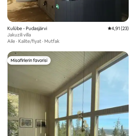
Kulübe - Pudasjärvi
5 üzerinden 
4,91 (23)
Jakuzili villa
Aile
·
Kalite/fiyat
·
Mutfak
Misafirlerin favorisi
Misafirlerin favorisi