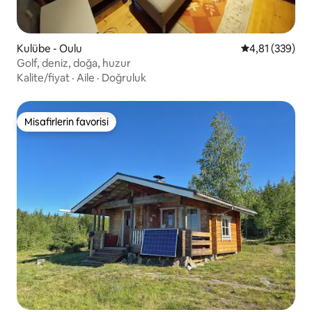
Kulübe - Oulu
5 üzerinden or
4,81 (339)
Golf, deniz, doğa, huzur
Kalite/fiyat
·
Aile
·
Doğruluk
Misafirlerin favorisi
Misafirlerin favorisi