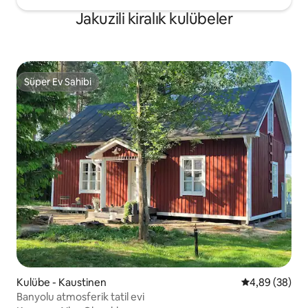
Jakuzili kiralık kulübeler
Süper Ev Sahibi
Süper Ev Sahibi
Kulübe - Kaustinen
5 üzerinden o
4,89 (38)
Banyolu atmosferik tatil evi