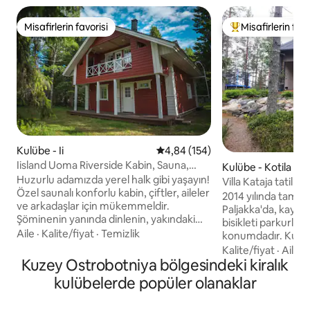
Misafirlerin favorisi
Misafirlerin favo
Misafirlerin favorisi
Misafirlerin favor
Kulübe - Ii
5 üzerinden ortalama 4,84 puan
4,84 (154)
Iisland Uoma Riverside Kabin, Sauna,
Kulübe - Kotila
kablosuz internet bağlantısı, otopark
Huzurlu adamızda yerel halk gibi yaşayın!
Villa Kataja tatil ev
Özel saunalı konforlu kabin, çiftler, aileler
2014 yılında tama
ve arkadaşlar için mükemmeldir.
Paljakka'da, kayak 
Şöminenin yanında dinlenin, yakındaki
bisikleti parkurları
denizin tadını çıkarın, kutup ışıklarını
Aile
·
Kalite/fiyat
·
Temizlik
konumdadır. Kulübe
kovalayın ve yıl boyunca yapılan
katta yer almaktad
Kalite/fiyat
·
Aile
·
etkinliklere katılın. Mağazalara sadece 5
Kuzey Ostrobotniya bölgesindeki kiralık
genişliğinde olan 
dakika, Oulu/Kemi havaalanına 45 dakika,
size hem kış hem d
kulübelerde popüler olanaklar
Rovaniemi'ye 2 saat. Dahil olanlar: tam
doğanın huzurunu 
donanımlı mutfak, sauna, kablosuz
sunuyor. Bahçede odun deposu, ateş