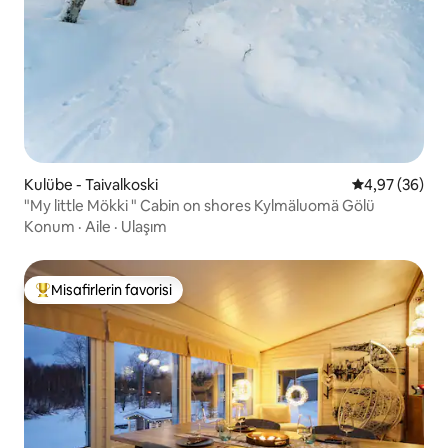
Kulübe - Taivalkoski
5 üzerinden o
4,97 (36)
"My little Mökki " Cabin on shores Kylmäluomä Gölü
Konum
·
Aile
·
Ulaşım
Misafirlerin favorisi
Misafirlerin favorilerinden en beğenilenler arasında