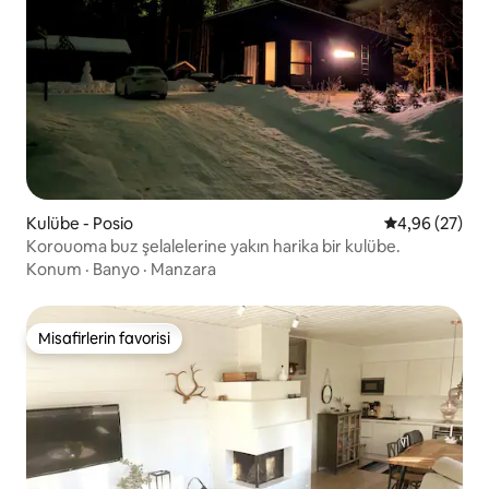
Kulübe - Posio
5 üzerinden o
4,96 (27)
Korouoma buz şelalelerine yakın harika bir kulübe.
Konum
·
Banyo
·
Manzara
Misafirlerin favorisi
Misafirlerin favorisi