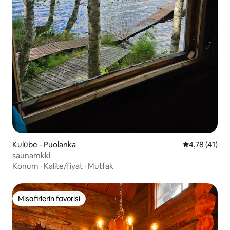
Kulübe - Puolanka
5 üzerinden 
4,78 (41)
saunamkki
Konum
·
Kalite/fiyat
·
Mutfak
Misafirlerin favorisi
Misafirlerin favorisi