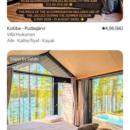
Kulübe - Pudasjärvi
5 üzerinden o
4,95 (66)
Villa Huikonen
Aile
·
Kalite/fiyat
·
Kayak
Süper Ev Sahibi
Süper Ev Sahibi