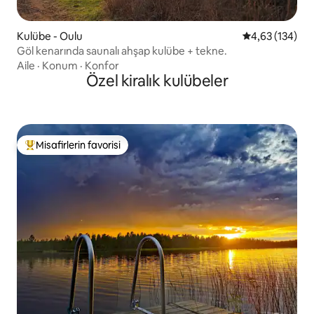
Kulübe - Oulu
5 üzerinden or
4,63 (134)
Göl kenarında saunalı ahşap kulübe + tekne.
Aile
·
Konum
·
Konfor
Özel kiralık kulübeler
Misafirlerin favorisi
Misafirlerin favorilerinden en beğenilenler arasında