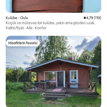
Kulübe - Oulu
5 üzerinden o
4,79 (119)
Küçük ve mütevazı bir kulübe, yakın ama gözden uzak.
Kalite/fiyat
·
Aile
·
Konfor
Misafirlerin favorisi
Misafirlerin favorisi