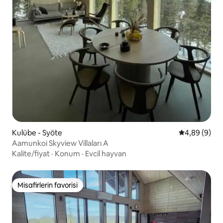
Kulübe - Syöte
5 üzerinden 
4,89 (9)
Aamunkoi Skyview Villaları A
Kalite/fiyat
·
Konum
·
Evcil hayvan
Misafirlerin favorisi
Misafirlerin favorisi