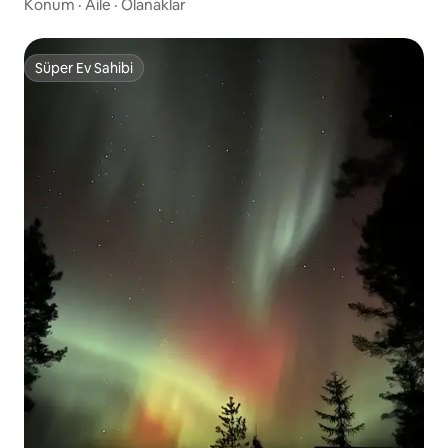
Konum
·
Aile
·
Olanaklar
Süper Ev Sahibi
Süper Ev Sahibi