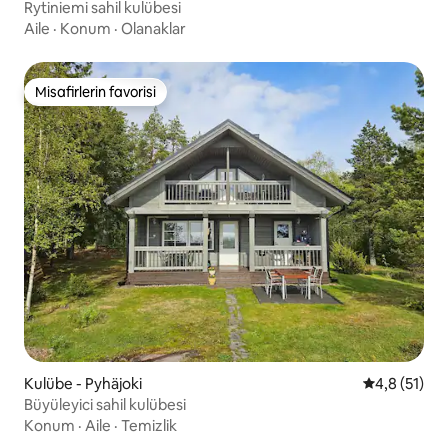
Rytiniemi sahil kulübesi
Aile
·
Konum
·
Olanaklar
Misafirlerin favorisi
Misafirlerin favorisi
Kulübe - Pyhäjoki
5 üzerinden
4,8 (51)
Büyüleyici sahil kulübesi
Konum
·
Aile
·
Temizlik