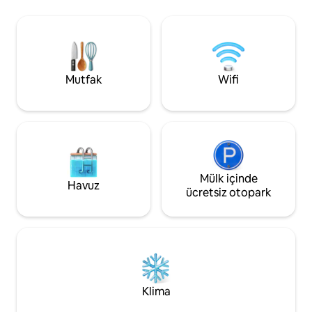
internet bağlantısı, otopark, yakacak
çukuru ve çok şey 
odun Ekstra: nevresim takımları ve
Ekim ayına kadar ay
havlular kişi başı 15 €, servis, kiralık
karşılığında kullanı
ekipman. Faaliyetler: Ren geyiği çiftliği
Evcil hayvan getir
ziyareti Buzda balık tutma Ada gezisi,
Mesafeler: Ukkoha
tekne gezisi Kızak gezileri Kışın yüzme
26 km. Mağazalar:
Mutfak
Wifi
km ve Ristijärvi 26
Mülk içinde
Havuz
ücretsiz otopark
Klima