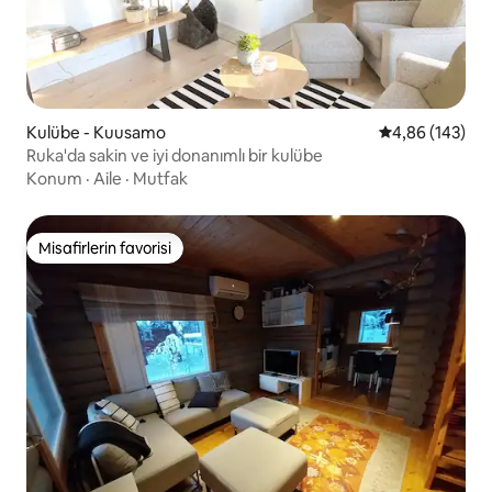
Kulübe - Kuusamo
5 üzerinden or
4,86 (143)
Ruka'da sakin ve iyi donanımlı bir kulübe
Konum
·
Aile
·
Mutfak
Misafirlerin favorisi
Misafirlerin favorisi