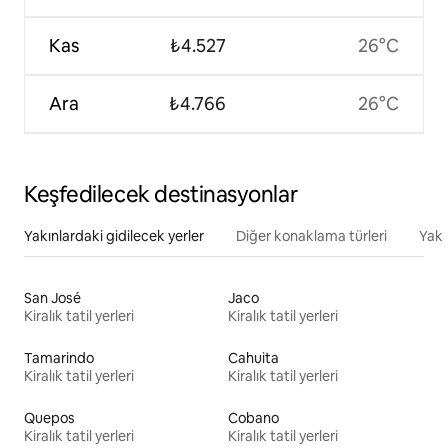
Kas
₺4.527
26°C
Ara
₺4.766
26°C
Keşfedilecek destinasyonlar
Yakınlardaki gidilecek yerler
Diğer konaklama türleri
Yakı
San José
Jaco
Kiralık tatil yerleri
Kiralık tatil yerleri
Tamarindo
Cahuita
Kiralık tatil yerleri
Kiralık tatil yerleri
Quepos
Cobano
Kiralık tatil yerleri
Kiralık tatil yerleri