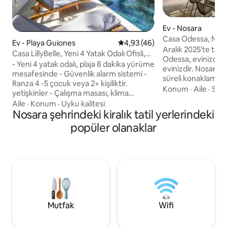
Ev - Nosara
Casa Odessa, Nosa
Ev - Playa Guiones
5 üzerinden ortalama 4,93 pua
4,93 (46)
konaklama
Aralık 2025'te ta
Casa LillyBelle, Yeni 4 Yatak Odalı Ofisli,
Odessa, evinizden
Plaja Yürüme Mesafesinde
- Yeni 4 yatak odalı, plaja 8 dakika yürüme
evinizdir. Nosara'd
mesafesinde - Güvenlik alarm sistemi -
süreli konaklamanı
Ranza 4 -5 çocuk veya 2+ kişiliktir.
getirmek için her ş
Konum
·
Aile
·
Sahi
yetişkinler - Çalışma masası, klima
Casa Odessa hem 
manzarası ve özel girişi olan özel ofis. -
Aile
·
Konum
·
Uyku kalitesi
zamanda kasaban
Ebeveyn banyolu 3 yatak odası (1 çift
Nosara şehrindeki kiralık tatil yerlerindeki
koşuşturmacasında
kişilik yatak, 2 çift kişilik yatak) - Çamaşır
popüler olanaklar
alıyor. Evde 3 ebe
ve kurutma makinesi - Havuz. - 3 kasa. -
odası bulunmaktadı
Kapalı otopark. - Private Drive - İç ve dış
yaşam/yemek alanı,
mekânlarda yemek -2 açık hava duşu
ızgaraya sahip büyü
Konforu ve karmaşıklığı sorunsuz bir
Büyük ortak havu
şekilde birleştiren bir yaşam tarzıyla
uzaklıktadır. Kona
kendinizi şımartın. Casa Lilly Belle, her
aldığınızı umuyoru
türlü ihtiyacınızı karşılayan bir dizi olanak
ve özellik sunuyor.
Mutfak
Wifi