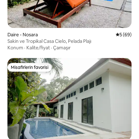
Daire - Nosara
5 üzerinde
5 (69)
Sakin ve Tropikal Casa Cielo, Pelada Plajı
Konum
·
Kalite/fiyat
·
Çamaşır
Misafirlerin favorisi
Misafirlerin favorisi