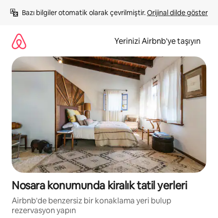
İçeriğe
Bazı bilgiler otomatik olarak çevrilmiştir. 
Orijinal dilde göster
atla
Yerinizi Airbnb'ye taşıyın
Nosara konumunda kiralık tatil yerleri
Airbnb'de benzersiz bir konaklama yeri bulup
rezervasyon yapın