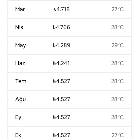
Mar
₺4.718
27°C
Nis
₺4.766
28°C
May
₺4.289
29°C
Haz
₺4.241
28°C
Tem
₺4.527
28°C
Ağu
₺4.527
28°C
Eyl
₺4.527
28°C
Eki
₺4.527
27°C