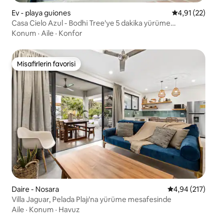
Ev - playa guiones
5 üzerinden 
4,91 (22)
Casa Cielo Azul - Bodhi Tree'ye 5 dakika yürüme
mesafesinde
Konum
·
Aile
·
Konfor
Misafirlerin favorisi
Misafirlerin favorisi
Daire - Nosara
5 üzerinden or
4,94 (217)
Villa Jaguar, Pelada Plajı'na yürüme mesafesinde
Aile
·
Konum
·
Havuz