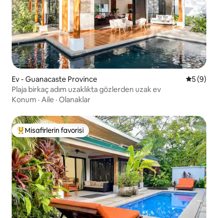
Ev - Guanacaste Province
5 üzerind
5 (9)
Plaja birkaç adım uzaklıkta gözlerden uzak ev
Konum
·
Aile
·
Olanaklar
Misafirlerin favorisi
Misafirlerin favorilerinden en beğenilenler arasında