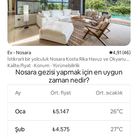
Ev - Nosara
5 üzerinden 
4,91 (46)
İstikrarlı bir yolculuk Nosara Kosta Rika Havuz ve Okyanus
Manzarası
Kalite/fiyat
·
Konum
·
Yürünebilirlik
Nosara gezisi yapmak için en uygun
zaman nedir?
Ay
Ort. fiyat
Ort. sıcaklık
Oca
₺5.147
26°C
Şub
₺4.575
27°C