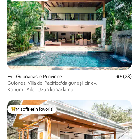
Ev - Guanacaste Province
5 üzerinde
5 (28)
Guiones, Villa del Pacifico'da güneşli bir ev.
Konum
·
Aile
·
Uzun konaklama
Misafirlerin favorisi
Misafirlerin favorilerinden en beğenilenler arasında