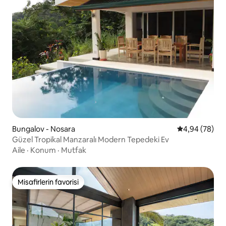
Bungalov - Nosara
5 üzerinden o
4,94 (78)
Güzel Tropikal Manzaralı Modern Tepedeki Ev
Aile
·
Konum
·
Mutfak
Misafirlerin favorisi
Misafirlerin favorisi