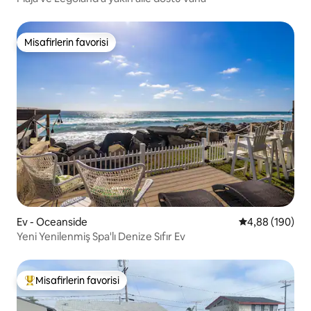
Misafirlerin favorisi
Misafirlerin favorisi
Ev - Oceanside
5 üzerinden or
4,88 (190)
Yeni Yenilenmiş Spa'lı Denize Sıfır Ev
Misafirlerin favorisi
Misafirlerin favorilerinden en beğenilenler arasında