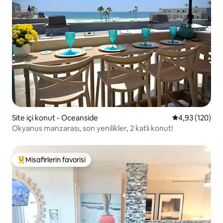
Site içi konut - Oceanside
5 üzerinden or
4,93 (120)
Okyanus manzarası, son yenilikler, 2 katlı konut!
Misafirlerin favorisi
Misafirlerin favorilerinden en beğenilenler arasında