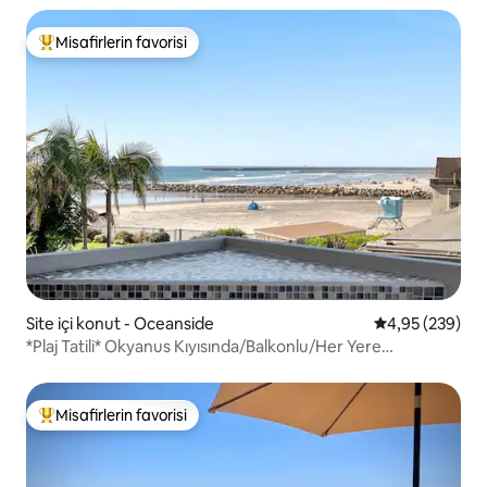
Misafirlerin favorisi
Misafirlerin favorilerinden en beğenilenler arasında
Site içi konut - Oceanside
5 üzerinden or
4,95 (239)
*Plaj Tatili* Okyanus Kıyısında/Balkonlu/Her Yere
Yürüyerek
Misafirlerin favorisi
Misafirlerin favorilerinden en beğenilenler arasında