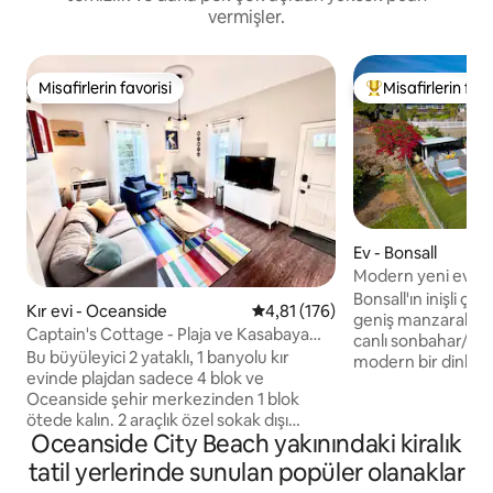
vermişler.
Misafirlerin favorisi
Misafirlerin favo
Misafirlerin favorisi
Misafirlerin favor
Ev - Bonsall
Modern yeni ev • 
sessiz kaçış
Bonsall'ın inişli çık
Kır evi - Oceanside
5 üzerinden ortalama 4,81 puan
4,81 (176)
geniş manzaralar, p
Captain's Cottage - Plaja ve Kasabaya
canlı sonbahar/kış
Yürüyüş
Bu büyüleyici 2 yataklı, 1 banyolu kır
modern bir dinlenm
evinde plajdan sadece 4 blok ve
Yeni inşa edilmiş b
Oceanside şehir merkezinden 1 blok
yerden tavana penc
ötede kalın. 2 araçlık özel sokak dışı
içine çekmek, gü
Oceanside City Beach yakınındaki kiralık
otoparkın keyfini çıkarın ve her şeyi
yıldızları izlemek i
yürüyerek keşfedin! Evde peyzajlı bir
bulunuyor. Özel, hu
tatil yerlerinde sunulan popüler olanaklar
bahçe, rahat bir veranda ve çamaşır
arkadaşlar için öze