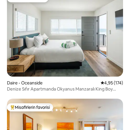
Misafirlerin favorisi
Daire - Oceanside
5 üzerinden o
4,95 (174)
Denize Sıfır Apartmanda Okyanus Manzaralı King Boy
Stüdyo (207)
Misafirlerin favorisi
Misafirlerin favorilerinden en beğenilenler arasında