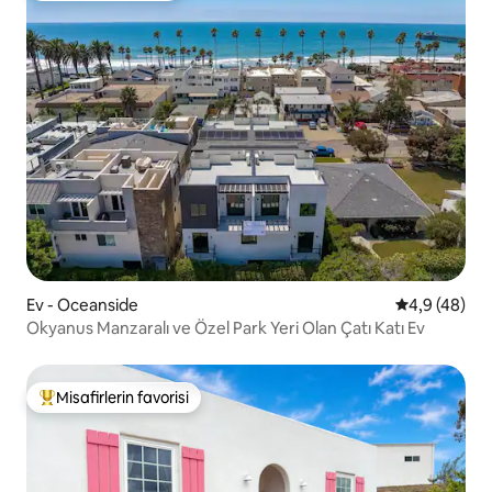
Ev - Oceanside
5 üzerinden 
4,9 (48)
Okyanus Manzaralı ve Özel Park Yeri Olan Çatı Katı Ev
Misafirlerin favorisi
Misafirlerin favorilerinden en beğenilenler arasında