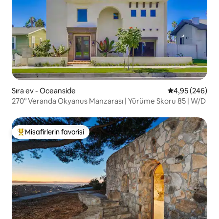
Sıra ev - Oceanside
5 üzerinden or
4,95 (246)
270° Veranda Okyanus Manzarası | Yürüme Skoru 85 | W/D
Misafirlerin favorisi
Misafirlerin favorilerinden en beğenilenler arasında