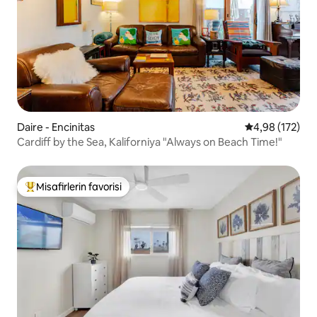
Daire - Encinitas
5 üzerinden or
4,98 (172)
Cardiff by the Sea, Kaliforniya "Always on Beach Time!"
Misafirlerin favorisi
Misafirlerin favorilerinden en beğenilenler arasında