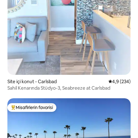
Site içi konut - Carlsbad
5 üzerinden o
4,9 (234)
Sahil Kenarında Stüdyo-3, Seabreeze at Carlsbad
Misafirlerin favorisi
Misafirlerin favorilerinden en beğenilenler arasında