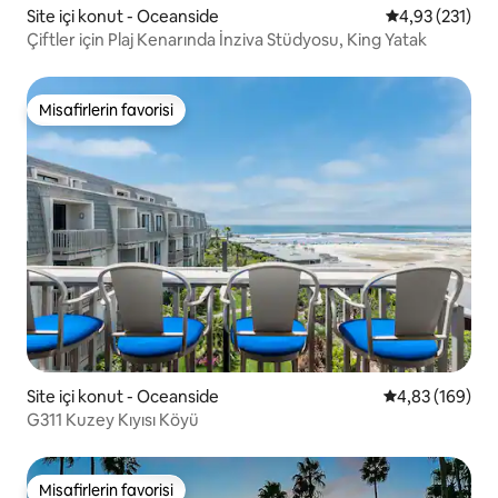
Site içi konut - Oceanside
5 üzerinden o
4,93 (231)
Çiftler için Plaj Kenarında İnziva Stüdyosu, King Yatak
Misafirlerin favorisi
Misafirlerin favorisi
Site içi konut - Oceanside
5 üzerinden or
4,83 (169)
G311 Kuzey Kıyısı Köyü
Misafirlerin favorisi