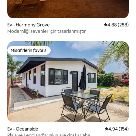
Ev - Harmony Grove
5 üzerinden or
4,88 (288)
Modernliği sevenler için tasarlanmıştır
Misafirlerin favorisi
Misafirlerin favorisi
Ev - Oceanside
5 üzerinden or
4,94 (154)
Plaja ve Legoland'a yakın aile dostu vaha