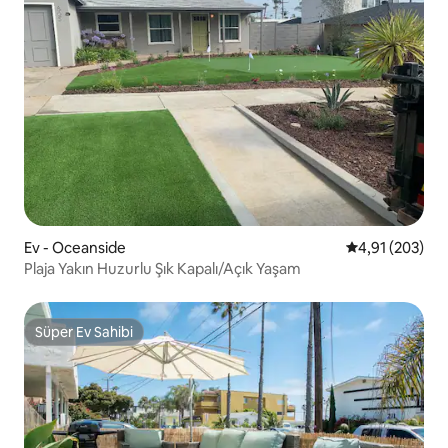
Ev - Oceanside
5 üzerinden or
4,91 (203)
Plaja Yakın Huzurlu Şık Kapalı/Açık Yaşam
Süper Ev Sahibi
Süper Ev Sahibi