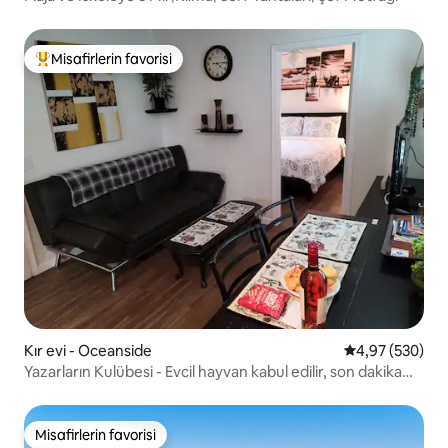
Misafirlerin favorisi
Misafirlerin favorilerinden en beğenilenler arasında
Kır evi - Oceanside
5 üzerinden or
4,97 (530)
Yazarların Kulübesi - Evcil hayvan kabul edilir, son dakika
FIRSATLARI mevcut
Misafirlerin favorisi
Misafirlerin favorisi