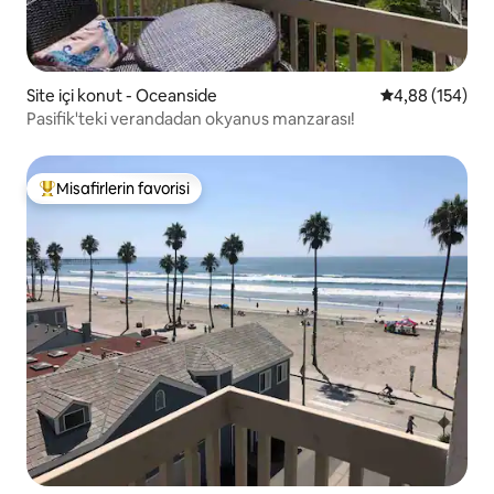
Site içi konut - Oceanside
5 üzerinden or
4,88 (154)
Pasifik'teki verandadan okyanus manzarası!
Misafirlerin favorisi
Misafirlerin favorilerinden en beğenilenler arasında