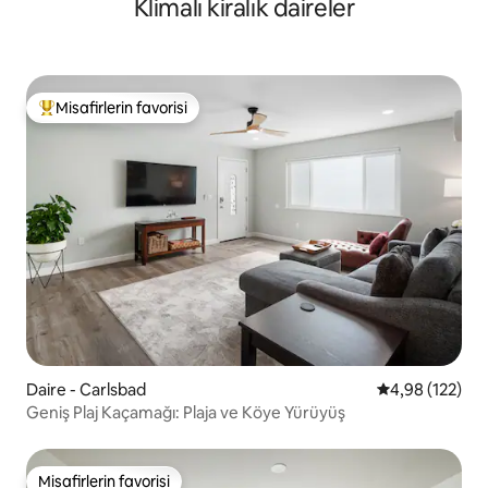
Klimalı kiralık daireler
Misafirlerin favorisi
Misafirlerin favorilerinden en beğenilenler arasında
Daire - Carlsbad
5 üzerinden or
4,98 (122)
Geniş Plaj Kaçamağı: Plaja ve Köye Yürüyüş
Misafirlerin favorisi