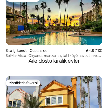
Misafirlerin favorisi
Site içi konut - Oceanside
5 üzerinden 
4,8 (110)
SolMar Vista · Okyanus manzarası, tatil köyü havuzları ve
Aile dostu kiralık evler
plaj
Misafirlerin favorisi
Misafirlerin favorisi