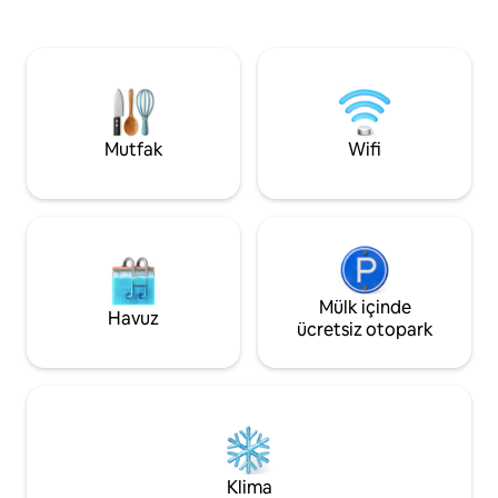
makinesi ve kurutucu bulunmaktadır.
Otoyollardan, Ocea
Tüm hareketliliğe yakın sessiz bir
yemek yerlerinden
yerleşim sokağında bulunuyor. Klima
imalathanelerinde
olmasa da, her yatak odasında tavan
mekanlarından ve
vantilatörleri ve oturma odasındaki ayaklı
birkaç dakika uzak
vantilatörler her şeyi havadar tutar.
Sigara içilmez ve evcil hayvan içermez.
Mutfak
Wifi
Aylık konaklamalar için indirimler
hakkında soru sorun
Mülk içinde
Havuz
ücretsiz otopark
Klima