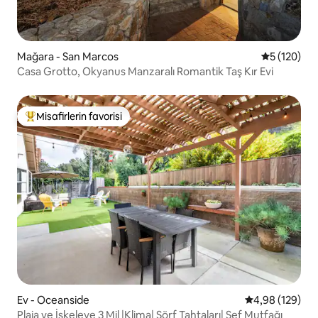
Mağara - San Marcos
5 üzerinden
5 (120)
Casa Grotto, Okyanus Manzaralı Romantik Taş Kır Evi
Misafirlerin favorisi
Misafirlerin favorilerinden en beğenilenler arasında
Ev - Oceanside
5 üzerinden or
4,98 (129)
Plaja ve İskeleye 3 Mil |Klima| Sörf Tahtaları| Şef Mutfağı