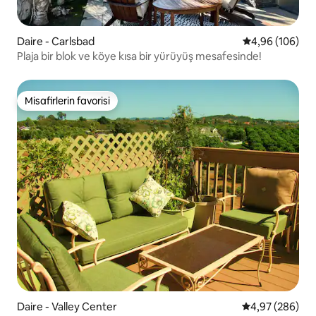
Daire - Carlsbad
5 üzerinden or
4,96 (106)
Plaja bir blok ve köye kısa bir yürüyüş mesafesinde!
Misafirlerin favorisi
Misafirlerin favorisi
Daire - Valley Center
5 üzerinden or
4,97 (286)