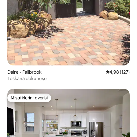
Daire - Fallbrook
5 üzerinden or
4,98 (127)
Toskana dokunuşu
Misafirlerin favorisi
Misafirlerin favorisi