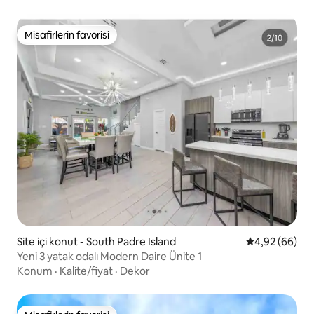
Misafirlerin favorisi
Misafirlerin favorisi
Site içi konut - South Padre Island
5 üzerinden o
4,92 (66)
Yeni 3 yatak odalı Modern Daire Ünite 1
Konum
·
Kalite/fiyat
·
Dekor