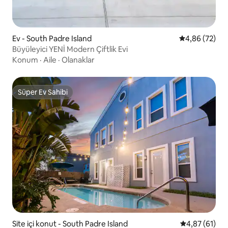
Ev - South Padre Island
5 üzerinden o
4,86 (72)
Büyüleyici YENİ Modern Çiftlik Evi
Konum
·
Aile
·
Olanaklar
Süper Ev Sahibi
Süper Ev Sahibi
Site içi konut - South Padre Island
5 üzerinden o
4,87 (61)