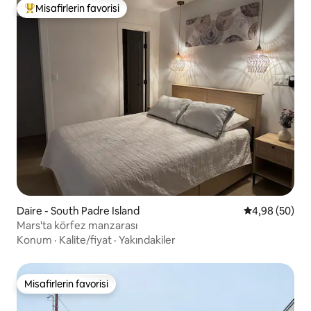
Misafirlerin favorisi
Misafirlerin favorilerinden en beğenilenler arasında
Daire - South Padre Island
5 üzerinden o
4,98 (50)
Mars'ta körfez manzarası
Konum
·
Kalite/fiyat
·
Yakındakiler
Misafirlerin favorisi
Misafirlerin favorisi