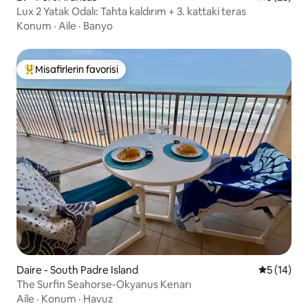
Lux 2 Yatak Odalı: Tahta kaldırım + 3. kattaki teras
Konum
·
Aile
·
Banyo
Misafirlerin favorisi
Misafirlerin favorilerinden en beğenilenler arasında
Daire - South Padre Island
5 üzerind
5 (14)
The Surfin Seahorse-Okyanus Kenarı
Aile
·
Konum
·
Havuz