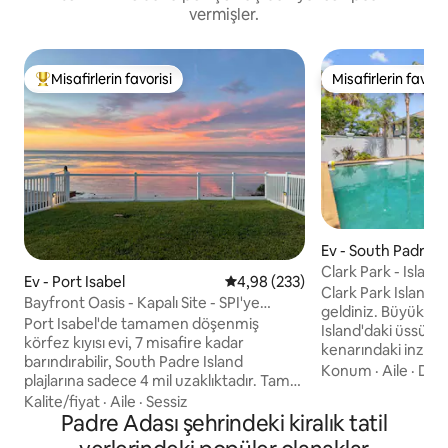
vermişler.
Misafirlerin favorisi
Misafirlerin favoris
Misafirlerin favorilerinden en beğenilenler arasında
Misafirlerin favoris
Ev - South Padre I
Clark Park - Island
Ev - Port Isabel
5 üzerinden ortalama 4,98 puan
4,98 (233)
İnziva
Clark Park Island 
Bayfront Oasis - Kapalı Site - SPI'ye
geldiniz. Büyük gr
Dakikalar Mesafesinde
Port Isabel'de tamamen döşenmiş
Island'daki üssünüz
körfez kıyısı evi, 7 misafire kadar
kenarındaki inziva
barındırabilir, South Padre Island
büyük özel havuzla
Konum
·
Aile
·
Dış 
plajlarına sadece 4 mil uzaklıktadır. Tam
takılma alanı ve me
donanımlı bir mutfak, 2½ banyo ve king
Kalite/fiyat
·
Aile
·
Sessiz
konum bulunuyor. P
boy yataklı, ebeveyn banyolu ve TV'li bir
Padre Adası şehrindeki kiralık tatil
yürüyün. 21 numaral
ana süit bulunmaktadır. İkinci yatak
restoranlar birkaç