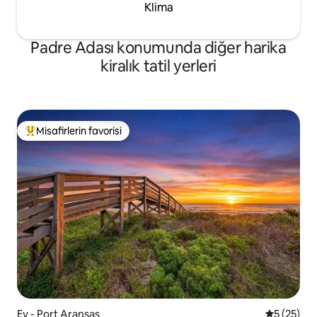
Klima
Padre Adası konumunda diğer harika
kiralık tatil yerleri
Misafirlerin favorisi
Misafirlerin favorilerinden en beğenilenler arasında
Ev - Port Aransas
5 üzerinde
5 (25)