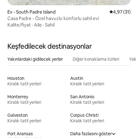
Ev - South Padre Island
5 üzerinden 
4,97 (31)
Casa Padre - Özel havuzlu konforlu sahil evi
Kalite/fiyat
·
Aile
·
Sahil
Keşfedilecek destinasyonlar
Yakınlardaki gidilecek yerler
Diğer konaklama türleri
Yakı
Houston
Austin
Kiralık tatil yerleri
Kiralık tatil yerleri
Monterrey
San Antonio
Kiralık tatil yerleri
Kiralık tatil yerleri
Galveston
Corpus Christi
Kiralık tatil yerleri
Kiralık tatil yerleri
Port Aransas
Daha fazlasını göster