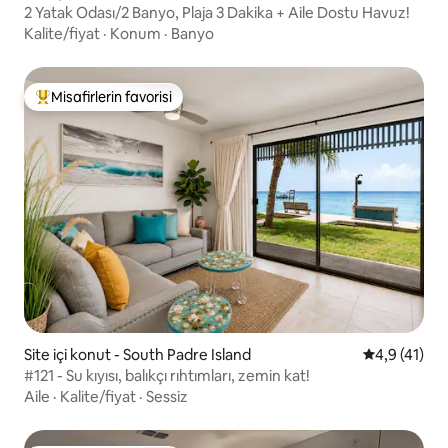
2 Yatak Odası/2 Banyo, Plaja 3 Dakika + Aile Dostu Havuz!
Kalite/fiyat
·
Konum
·
Banyo
Misafirlerin favorisi
Misafirlerin favorilerinden en beğenilenler arasında
Site içi konut - South Padre Island
5 üzerinden
4,9 (41)
#121 - Su kıyısı, balıkçı rıhtımları, zemin kat!
Aile
·
Kalite/fiyat
·
Sessiz