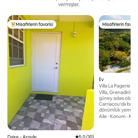
vermişler.
Misafirlerin favorisi
Misafirlerin favoris
Misafirlerin favorilerinden en beğenilenler arasında
Misafirlerin favoris
Ev
Villa La Pagerie - D
Yaşamı
Villa, Grenadinler
güney adası olan 
Carriacou'da bulu
dönümlük yemyeşil
bu yer, mercan res
Aile
·
Konum
·
Kon
koyu çevrelediği g
sadece birkaç adım
birçok tropikal bal
Daire - Argyle
5 üzerinden ortalama 5,0 pua
5,0 (10)