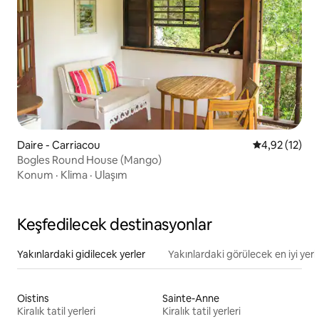
Daire - Carriacou
5 üzerinden 
4,92 (12)
Bogles Round House (Mango)
Konum
·
Klima
·
Ulaşım
Keşfedilecek destinasyonlar
Yakınlardaki gidilecek yerler
Yakınlardaki görülecek en iyi yerl
Oistins
Sainte-Anne
Kiralık tatil yerleri
Kiralık tatil yerleri