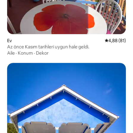
Ev
5 üzerinden o
4,88 (81)
Az önce Kasım tarihleri uygun hale geldi.
Aile
·
Konum
·
Dekor