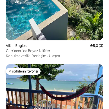
Villa - Bogles
5 üzerinde
5,0 (3)
Carriacou'da Beyaz Nilüfer
Konukseverlik
·
Yerleşim
·
Ulaşım
Misafirlerin favorisi
Misafirlerin favorisi