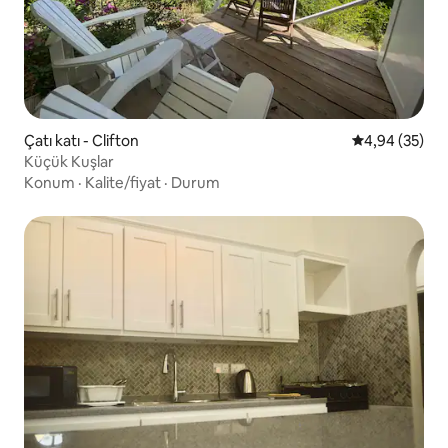
Çatı katı - Clifton
5 üzerinden o
4,94 (35)
Küçük Kuşlar
Konum
·
Kalite/fiyat
·
Durum