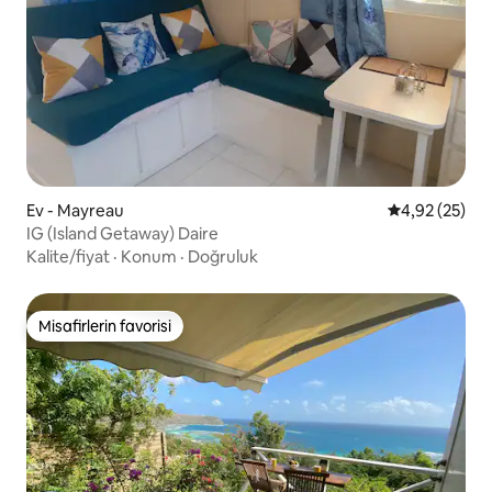
Ev - Mayreau
5 üzerinden o
4,92 (25)
IG (Island Getaway) Daire
Kalite/fiyat
·
Konum
·
Doğruluk
Misafirlerin favorisi
Misafirlerin favorisi