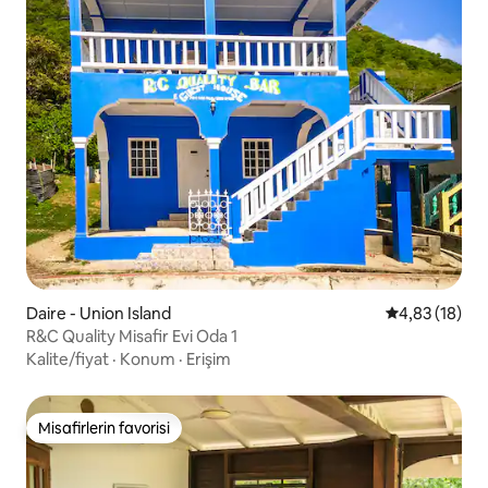
Daire - Union Island
5 üzerinden o
4,83 (18)
R&C Quality Misafir Evi Oda 1
Kalite/fiyat
·
Konum
·
Erişim
Misafirlerin favorisi
Misafirlerin favorisi