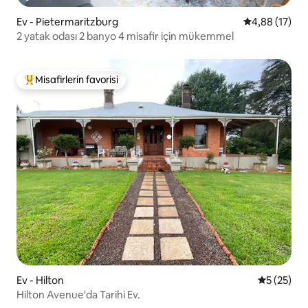
Ev - Pietermaritzburg
5 üzerinden o
4,88 (17)
2 yatak odası 2 banyo 4 misafir için mükemmel
Misafirlerin favorisi
Misafirlerin favorilerinden en beğenilenler arasında
Ev - Hilton
5 üzerinde
5 (25)
Hilton Avenue'da Tarihi Ev.