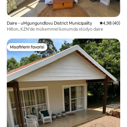
Daire - uMgungundlovu District Municipality
5 üzerinden o
4,98 (40)
Hilton, KZN'de mükemmel konumda stüdyo daire
Misafirlerin favorisi
Misafirlerin favorisi