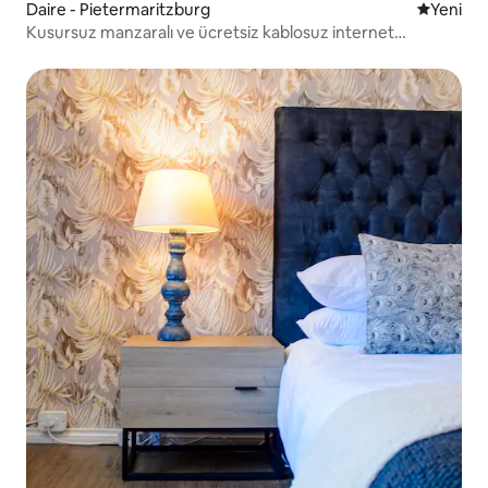
Daire - Pietermaritzburg
Yeni kona
Yeni
Kusursuz manzaralı ve ücretsiz kablosuz internet
bağlantılı gizli bir mücevher