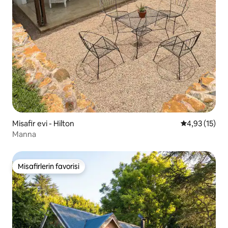
Misafir evi - Hilton
5 üzerinden 
4,93 (15)
Manna
Misafirlerin favorisi
Misafirlerin favorisi