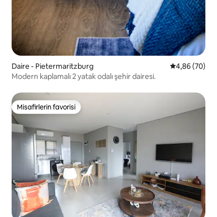
Daire - Pietermaritzburg
5 üzerinden o
4,86 (70)
Modern kaplamalı 2 yatak odalı şehir dairesi.
Misafirlerin favorisi
Misafirlerin favorisi