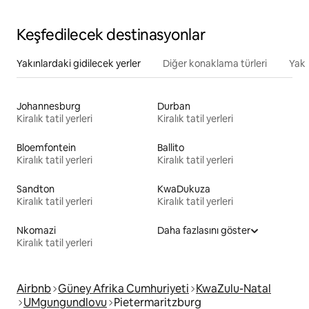
Keşfedilecek destinasyonlar
Yakınlardaki gidilecek yerler
Diğer konaklama türleri
Yakı
Johannesburg
Durban
Kiralık tatil yerleri
Kiralık tatil yerleri
Bloemfontein
Ballito
Kiralık tatil yerleri
Kiralık tatil yerleri
Sandton
KwaDukuza
Kiralık tatil yerleri
Kiralık tatil yerleri
Nkomazi
Daha fazlasını göster
Kiralık tatil yerleri
Airbnb
Güney Afrika Cumhuriyeti
KwaZulu-Natal
UMgungundlovu
Pietermaritzburg