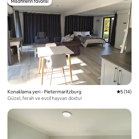
Misafirlerin favorisi
Misafirlerin favorisi
Konaklama yeri - Pietermaritzburg
5 üzerind
5 (14)
Güzel, ferah ve evcil hayvan dostu!