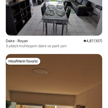
Daire - Royan
5 üzerinden or
4,87 (107)
3 yıldızlı muhteşem daire ve park yeri
Misafirlerin favorisi
Misafirlerin favorisi