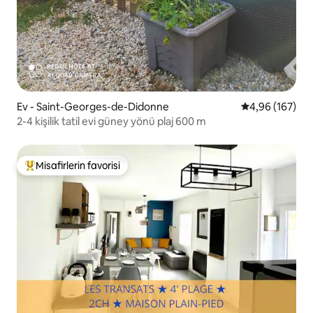
Ev - Saint-Georges-de-Didonne
5 üzerinden or
4,96 (167)
2-4 kişilik tatil evi güney yönü plaj 600 m
Misafirlerin favorisi
Misafirlerin favorilerinden en beğenilenler arasında