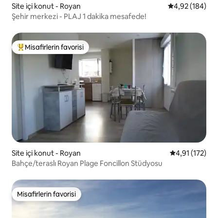
Site içi konut - Royan
5 üzerinden or
4,92 (184)
Şehir merkezi - PLAJ 1 dakika mesafede!
Misafirlerin favorisi
Misafirlerin favorilerinden en beğenilenler arasında
Site içi konut - Royan
5 üzerinden o
4,91 (172)
Bahçe/teraslı Royan Plage Foncillon Stüdyosu
Misafirlerin favorisi
Misafirlerin favorisi