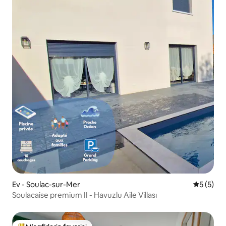
Ev - Soulac-sur-Mer
5 üzerin
5 (5)
Soulacaise premium II - Havuzlu Aile Villası