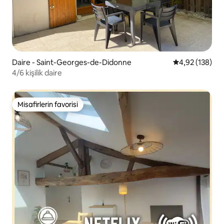
Daire - Saint-Georges-de-Didonne
5 üzerinden or
4,92 (138)
4/6 kişilik daire
Misafirlerin favorisi
Misafirlerin favorisi