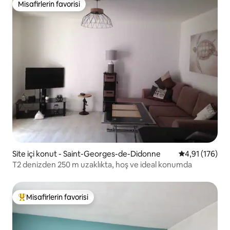
Misafirlerin favorisi
Misafirlerin favorisi
Site içi konut - Saint-Georges-de-Didonne
5 üzerinden o
4,91 (176)
T2 denizden 250 m uzaklıkta, hoş ve ideal konumda
Misafirlerin favorisi
Misafirlerin favorilerinden en beğenilenler arasında