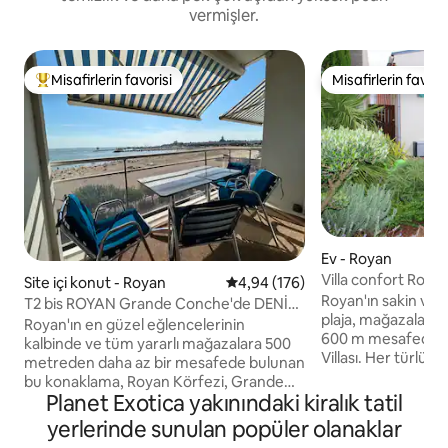
vermişler.
Misafirlerin favorisi
Misafirlerin favoris
Misafirlerin favorilerinden en beğenilenler arasında
Misafirlerin favoris
Ev - Royan
Villa confort Roy
Site içi konut - Royan
5 üzerinden ortalama 4,94 puan
4,94 (176)
Jardin-Wifi-C+
Royan'ın sakin ve 
T2 bis ROYAN Grande Conche'de DENİZ
plaja, mağazalara 
MANZARALI
Royan'ın en güzel eğlencelerinin
600 m mesafede 
kalbinde ve tüm yararlı mağazalara 500
Villası. Her türlü k
metreden daha az bir mesafede bulunan
takımı. Bahçe - tera
bu konaklama, Royan Körfezi, Grande
kaplumbağalar - Uzak
Planet Exotica yakınındaki kiralık tatil
Conche Plajı, kilise, liman, dönme dolap
katta ve üst katta, 
gibi yerlerin tamamına nefes kesici
yerlerinde sunulan popüler olanaklar
2 banyo ve tuvalet
panoramik bir manzara sunuyor... Kumlu