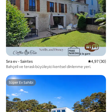
Sıra ev - Saintes
5 üzerinden o
4,97 (30)
Bahçeli ve teraslı büyüleyici kentsel dinlenme yeri.
Süper Ev Sahibi
Süper Ev Sahibi