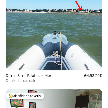
Daire - Saint-Palais-sur-Mer
5 üzerinden o
4,92 (101)
Denize bakan daire
Misafirlerin favorisi
Misafirlerin favorilerinden en beğenilenler arasında