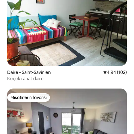
Daire - Saint-Savinien
5 üzerinden or
4,94 (102)
Küçük rahat daire
Misafirlerin favorisi
Misafirlerin favorisi