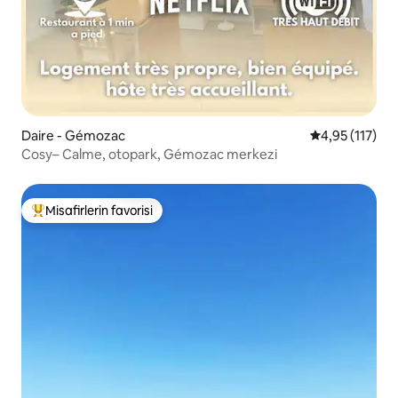
Daire - Gémozac
5 üzerinden o
4,95 (117)
Cosy– Calme, otopark, Gémozac merkezi
Misafirlerin favorisi
Misafirlerin favorilerinden en beğenilenler arasında