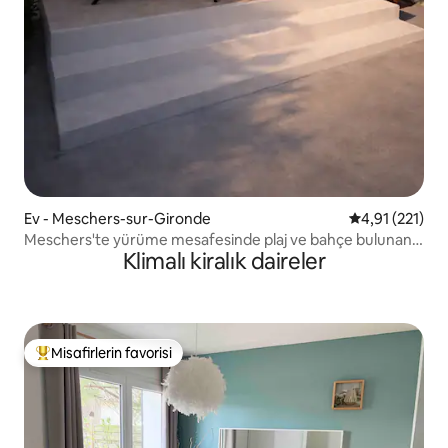
Ev - Meschers-sur-Gironde
5 üzerinden o
4,91 (221)
Meschers'te yürüme mesafesinde plaj ve bahçe bulunan
Klimalı kiralık daireler
aile evi
Misafirlerin favorisi
Misafirlerin favorilerinden en beğenilenler arasında