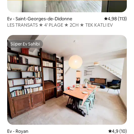
Ev - Saint-Georges-de-Didonne
5 üzerinden o
4,98 (113)
LES TRANSATS ★ 4' PLAGE ★ 2CH ★ TEK KATLI EV
Süper Ev Sahibi
Süper Ev Sahibi
Ev - Royan
5 üzerinden
4,9 (10)