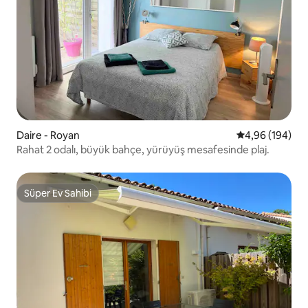
Daire - Royan
5 üzerinden or
4,96 (194)
Rahat 2 odalı, büyük bahçe, yürüyüş mesafesinde plaj.
Süper Ev Sahibi
Süper Ev Sahibi