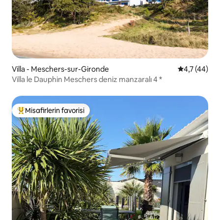
Villa - Meschers-sur-Gironde
5 üzerinden
4,7 (44)
Villa le Dauphin Meschers deniz manzaralı 4 *
Misafirlerin favorisi
Misafirlerin favorilerinden en beğenilenler arasında