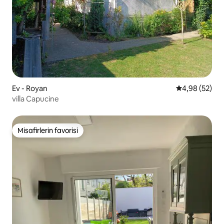
Ev - Royan
5 üzerinden o
4,98 (52)
villa Capucine
Misafirlerin favorisi
Misafirlerin favorisi