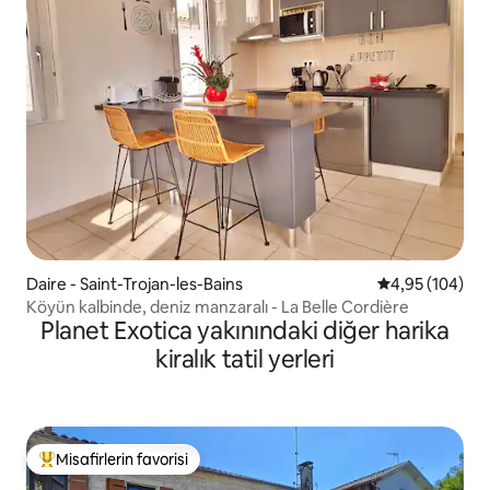
Daire - Saint-Trojan-les-Bains
5 üzerinden or
4,95 (104)
Köyün kalbinde, deniz manzaralı - La Belle Cordière
Planet Exotica yakınındaki diğer harika
kiralık tatil yerleri
Misafirlerin favorisi
Misafirlerin favorilerinden en beğenilenler arasında