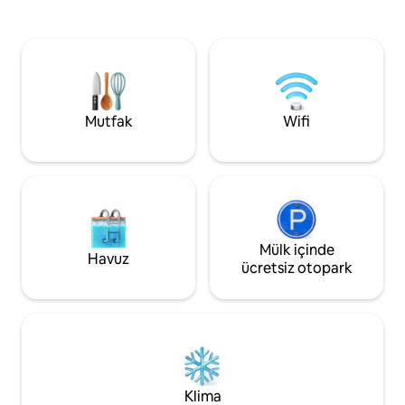
mutfak, oturma odası. Şehir me
çöreklerden su sporlarına kadar tüm su
Royan plajına, tre
aktiviteleri tutkunları için gün
Arabaya gerek yok
doğumundan gün batımına kadar
mümkün. Aile için ideal. Modern ve
bağımlılık yapan ve büyüleyici bir
konforlu ev. Tüm yı
manzara... Daire, keyifli ve unutulmaz bir
konaklama için gerekli tüm konforu ve
ekipmanı sunmaktadır.
Mutfak
Wifi
Mülk içinde
Havuz
ücretsiz otopark
Klima