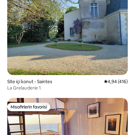
Site içi konut - Saintes
5 üzerinden or
4,94 (416)
La Grelauderie 1
Misafirlerin favorisi
Misafirlerin favorisi