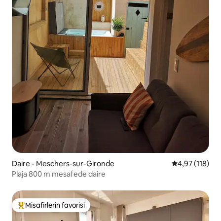
Daire - Meschers-sur-Gironde
5 üzerinden o
4,97 (118)
Plaja 800 m mesafede daire
Misafirlerin favorisi
Misafirlerin favorilerinden en beğenilenler arasında