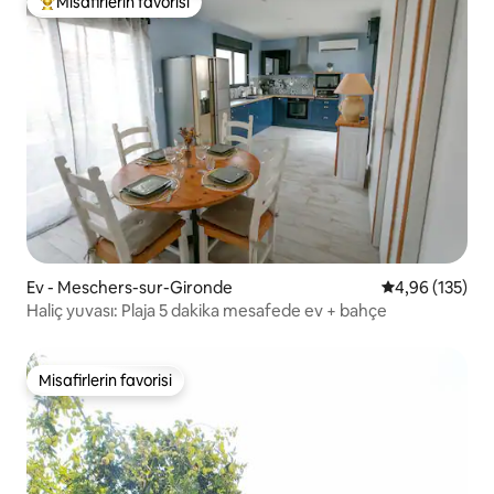
Misafirlerin favorisi
Misafirlerin favorilerinden en beğenilenler arasında
Ev - Meschers-sur-Gironde
5 üzerinden or
4,96 (135)
Haliç yuvası: Plaja 5 dakika mesafede ev + bahçe
Misafirlerin favorisi
Misafirlerin favorisi