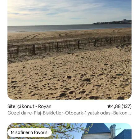
Site içi konut - Royan
5 üzerinden or
4,88 (127)
Güzel daire-Plaj-Bisikletler-Otopark-1 yatak odası-Balkon-
Bbq
Misafirlerin favorisi
Misafirlerin favorisi