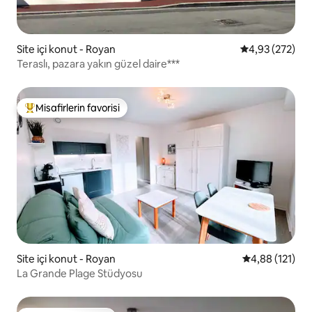
Site içi konut - Royan
5 üzerinden or
4,93 (272)
Teraslı, pazara yakın güzel daire***
Misafirlerin favorisi
Misafirlerin favorilerinden en beğenilenler arasında
Site içi konut - Royan
5 üzerinden o
4,88 (121)
La Grande Plage Stüdyosu